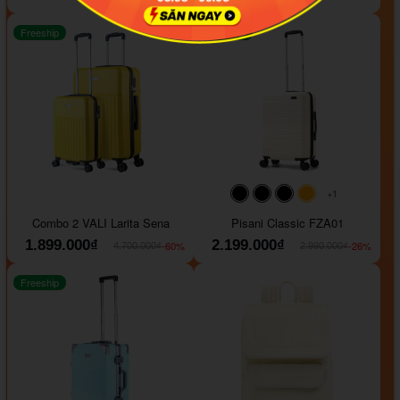
Freeship
Freeship
+1
#000000
#000000
#000000
#ffa500
Combo 2 VALI Larita Sena
Pisani Classic FZA01
1.899.000₫
2.199.000₫
-60%
-26%
4.700.000₫
2.990.000₫
Freeship