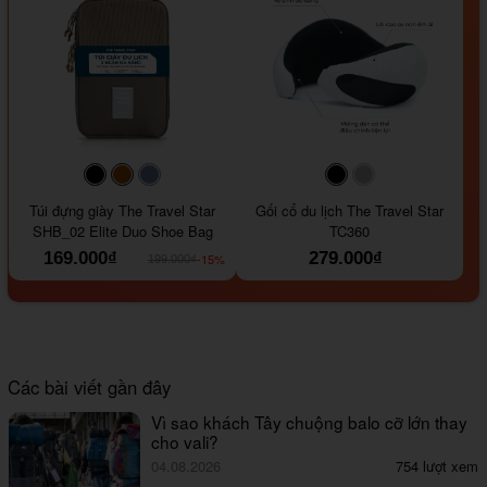
#000000
#964B00
#647290
#000000
#a9a9a9
Túi đựng giày The Travel Star
Gối cổ du lịch The Travel Star
SHB_02 Elite Duo Shoe Bag
TC360
169.000₫
279.000₫
-15%
199.000₫
Các bài viết gần đây
Vì sao khách Tây chuộng balo cỡ lớn thay
cho vali?
04.08.2026
754 lượt xem