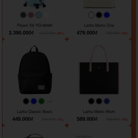
#40454a
#b76e79
#9ad8e7
#ffffff
#faf0e6
#000000
#0000FF
Pisani X9 YG1849A
Larita Metro One
3.390.000₫
479.000₫
-26%
-19%
4.612.000₫
589.000₫
+1
#faf0e6
#000000
#0000FF
#008000
#000000
#000000
#1e35a5
Larita Classic Basic
Larita Metro Work
449.000₫
589.000₫
-13%
-16%
519.000₫
699.000₫