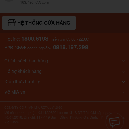
163,480 lượt xem
HỆ THỐNG CỬA HÀNG
1800.6198
Hotline:
(miễn phí 09:00 - 22:00)
0918.197.299
B2B
:
(Khách doanh nghiệp)
Chính sách bán hàng
Hỗ trợ khách hàng
Kiến thức hành lý
Về MIA.vn
CÔNG TY CỔ PHẦN MIA RETAIL @2026
Mã số doanh nghiệp: 0314826894 do sở KH & ĐT TP.HCM cấp ngày
10/01/2018. Địa chỉ: 117-119 Bạch Đằng, Phường Gia Định, TP. Hồ Chí Minh,
Việt Nam.