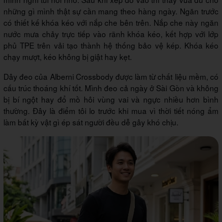
những gì mình thật sự cần mang theo hàng ngày. Ngăn trước
có thiết kế khóa kéo với nắp che bên trên. Nắp che này ngăn
nước mưa chảy trực tiếp vào rãnh khóa kéo, kết hợp với lớp
phủ TPE trên vải tạo thành hệ thống bảo vệ kép. Khóa kéo
chạy mượt, kéo không bị giật hay kẹt.
Dây đeo của Alberni Crossbody được làm từ chất liệu mềm, có
cấu trúc thoáng khí tốt. Mình đeo cả ngày ở Sài Gòn và không
bị bí ngột hay đổ mồ hôi vùng vai và ngực nhiều hơn bình
thường. Đây là điểm tôi lo trước khi mua vì thời tiết nóng ẩm
làm bất kỳ vật gì ép sát người đều dễ gây khó chịu.