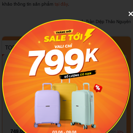
khảo thông tin sản phẩm
tại đây
.
Tác giả:
Trần Diệp Thảo Nguyên
TOP sản phẩm bán chạy tháng 08/2026
#093f69
#ffa500
#FF0000
#000000
#000000
#000000
Larita Yuno AH0325
Larita Miyo AH01252
749.000₫
799.000₫
-37%
-33%
1.189.000₫
1.199.000₫