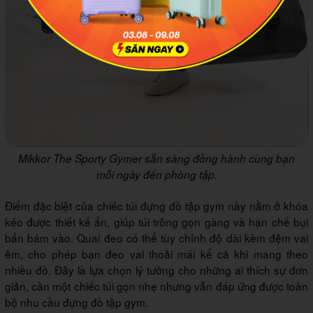
Mikkor The Sporty Gymer sẵn sàng đồng hành cùng bạn
mỗi ngày đến phòng tập.
Điểm đặc biệt của chiếc túi đựng đồ tập gym này nằm ở khóa
kéo được thiết kế ẩn, giúp túi trông gọn gàng và hạn chế bụi
bẩn bám vào. Quai đeo có thể tùy chỉnh độ dài kèm đệm vai
êm, cho phép bạn đeo vai thoải mái kể cả khi mang theo
nhiều đồ. Đây là lựa chọn lý tưởng cho những ai thích sự đơn
giản, cần một chiếc túi gọn nhẹ nhưng vẫn đáp ứng được toàn
bộ nhu cầu đựng đồ tập gym.