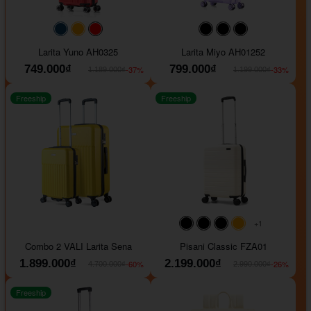
#093f69
#ffa500
#FF0000
#000000
#000000
#000000
Larita Yuno AH0325
Larita Miyo AH01252
749.000₫
799.000₫
-37%
-33%
1.189.000₫
1.199.000₫
Freeship
Freeship
+1
#000000
#000000
#000000
#ffa500
Combo 2 VALI Larita Sena
Pisani Classic FZA01
1.899.000₫
2.199.000₫
-60%
-26%
4.700.000₫
2.990.000₫
Freeship