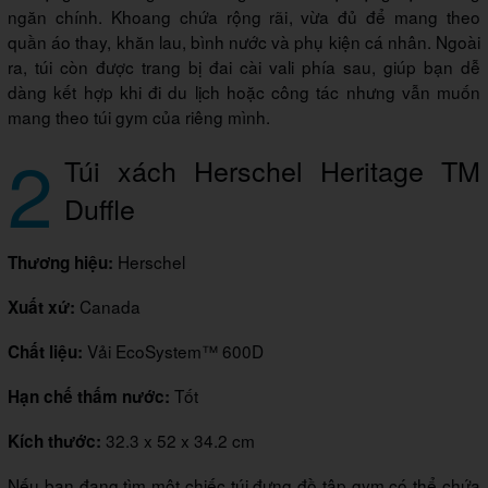
ngăn chính. Khoang chứa rộng rãi, vừa đủ để mang theo
quần áo thay, khăn lau, bình nước và phụ kiện cá nhân. Ngoài
ra, túi còn được trang bị đai cài vali phía sau, giúp bạn dễ
dàng kết hợp khi đi du lịch hoặc công tác nhưng vẫn muốn
mang theo túi gym của riêng mình.
2
Túi xách Herschel Heritage TM
Duffle
Herschel
Thương hiệu:
Canada
Xuất xứ:
Vải EcoSystem™ 600D
Chất liệu:
Tốt
Hạn chế thấm nước:
32.3 x 52 x 34.2 cm
Kích thước:
Nếu bạn đang tìm một chiếc túi đựng đồ tập gym có thể chứa