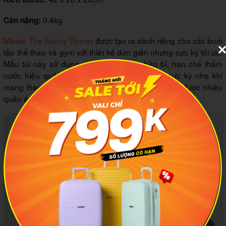
0.4kg
Cân nặng:
Mikkor The Sporty Gymer
được tạo ra dành riêng cho các buổi
tập thể thao và gym với thiết kế đơn giản nhưng cực kỳ tối ưu.
Mẫu túi này sử dụng chất liệu Kodura bền bỉ, hạn chế thấm
nước hiệu quả và có trọng lượng chỉ 0.4kg, cực kỳ nhẹ khi
mang theo hằng ngày. Ngăn chính rộng rãi chứa được nhiều
quần áo, khăn và phụ kiện tập luyện.