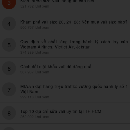
Kích thước size Vali thông tin cần biết
3
521,782 lượt xem
Khám phá vali size 20, 24, 28: Nên mua vali size nào?
4
500,767 lượt xem
Quy định về chất lỏng trong hành lý xách tay của
5
Vietnam Airlines, Vietjet Air, Jetstar
374,389 lượt xem
Cách đổi mật khẩu vali dễ dàng nhất
6
307,937 lượt xem
MIA.vn đạt hàng triệu traffic: vương quốc hành lý số 1
7
Việt Nam
299,118 lượt xem
Top 10 địa chỉ sửa vali uy tín tại TP HCM
8
262,002 lượt xem