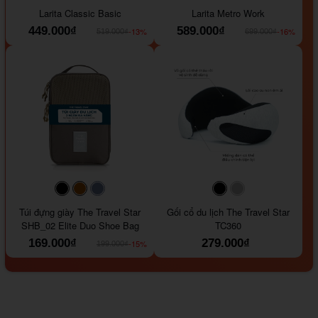
Larita Classic Basic
Larita Metro Work
449.000₫
589.000₫
-13%
-16%
519.000₫
699.000₫
#000000
#964B00
#647290
#000000
#a9a9a9
Túi đựng giày The Travel Star
Gối cổ du lịch The Travel Star
SHB_02 Elite Duo Shoe Bag
TC360
169.000₫
279.000₫
-15%
199.000₫