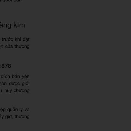
oàng kim
 trước khi đạt
iển của thương
 1878
 đích bán yên
hân được giới
hư huy chương
ệp quản lý và
y giờ, thương