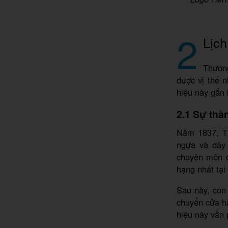
2
Lịch
Thương
được vị thế n
hiệu này gắn 
2.1 Sự thà
Năm 1837, Th
ngựa và dây 
chuyên môn đ
hạng nhất tại
Sau này, con
chuyển cửa h
hiệu này vẫn 