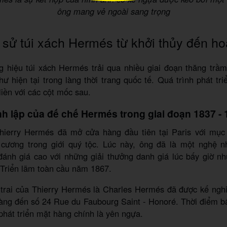
ông mang vẻ ngoài sang trọng
 sử túi xách Hermés từ khởi thủy đến h
 hiệu túi xách Hermés trải qua nhiều giai đoạn thăng trầm
hư hiện tại trong làng thời trang quốc tế. Quá trình phát tr
liền với các cột mốc sau.
nh lập của đế chế Hermés trong giai đoạn 1837 -
ierry Hermés đã mở cửa hàng đầu tiên tại Paris với mục
cương trong giới quý tộc. Lúc này, ông đã là một nghệ n
ánh giá cao với những giải thưởng danh giá lúc bấy giờ n
 Triển lãm toàn cầu năm 1867.
 trai của Thierry Hermés là Charles Hermés đã được kế nghi
àng đến số 24 Rue du Faubourg Saint - Honoré. Thời điểm bấ
phát triển mặt hàng chính là yên ngựa.