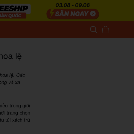
hoa lệ
hoa lệ. Các
ọng và xa
iều trong giới
hời trang chọn
 túi xách trứ