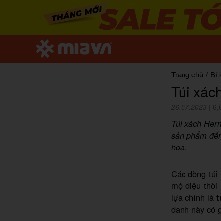
Trang chủ
/
Bí 
Túi xác
26.07.2023
|
6,
Túi xách Herm
sản phẩm đến 
hoa.
Các dòng túi 
mộ điệu thời 
lựa chính là
t
danh này có g