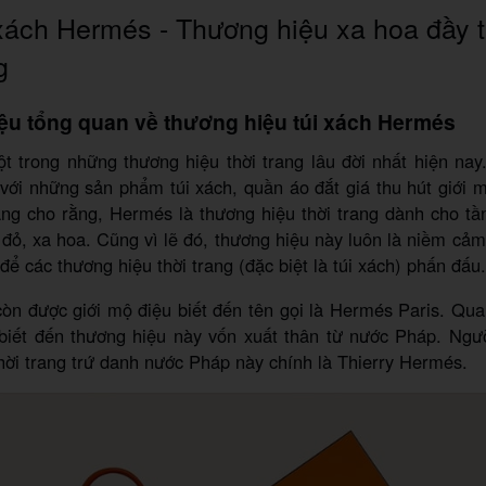
xách Hermés - Thương hiệu xa hoa đầy 
g
hiệu tổng quan về thương hiệu túi xách Hermés
t trong những thương hiệu thời trang lâu đời nhất hiện nay
 với những sản phẩm túi xách, quần áo đắt giá thu hút giới 
rang cho rằng, Hermés là thương hiệu thời trang dành cho tầ
ắt đỏ, xa hoa. Cũng vì lẽ đó, thương hiệu này luôn là niềm cả
để các thương hiệu thời trang (đặc biệt là túi xách) phấn đấu.
n được giới mộ điệu biết đến tên gọi là Hermés Paris. Qua 
biết đến thương hiệu này vốn xuất thân từ nước Pháp. Ngườ
hời trang trứ danh nước Pháp này chính là Thierry Hermés.