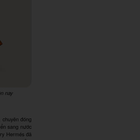
ện nay
, chuyên đóng
uyển sang nước
rry Hermés đã