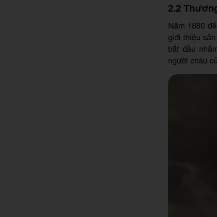
2.2 Thươn
Năm 1880 đến
giới thiệu sả
bắt đầu nhắm
người cháu củ