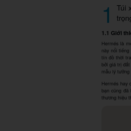
1
Túi 
trọn
1.1 Giới t
Hermés là mộ
này nổi tiếng
tín đồ thời t
bởi giá trị đ
mẫu lý tưởng 
Hermés hay cò
bạn cũng đã 
thương hiệu t