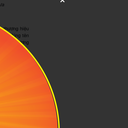
ựa
, thương hiệu
 đọc đúng tên
ờng gọi thương
hình ảnh cổ xe
ảnh này khiến
u Hermés. Hình
 hiệu này. Từ
ục vụ giới quý
n tư tưởng gìn