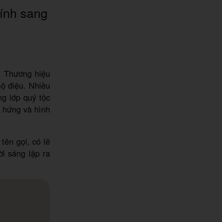
tính sang
. Thương hiệu
mộ điệu. Nhiều
ng lớp quý tộc
m hứng và hình
tên gọi, có lẽ
i sáng lập ra