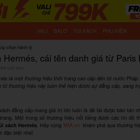
VALI
BALO
TÚI XÁCH
PHỤ KIỆN
kíp chọn hành lý
h Hermés, cái tên danh giá từ Paris 
644 lượt xem
és là một thương hiệu thời trang cao cấp đến từ nước Pháp 
từ thương hiệu này luôn thể hiện được sự đẳng cấp, sang tr
xách đẳng cấp mang giá trị lớn luôn là đề tài được bàn tán nh
trang. Một trong số thương hiệu nổi tiếng được các tín đồ t
úi xách Hermés
. Hãy cùng
MIA.vn
khám phá qua thương hiệu
ì đặc biệt nhé!