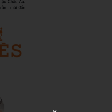
 tộc Châu Âu.
trầm, mãi đến