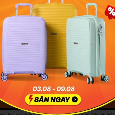
és là sự kết hợp của hình ảnh cổ xe ngựa được kéo bởi một