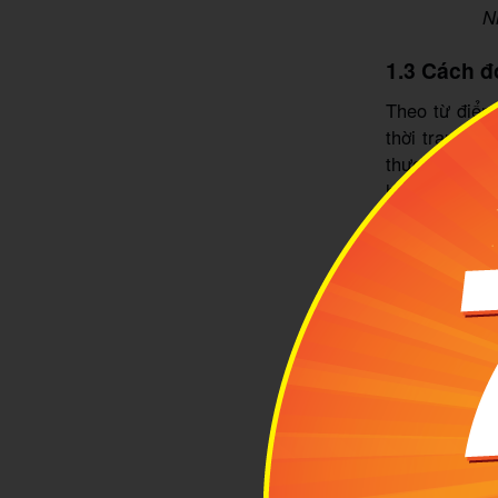
N
1.3 Cách đ
Theo từ điển
thời trang H
thương hiệu n
hiệu này là /a
1.4 Ý nghĩ
Được ra đời v
ngựa được ké
bạn dễ liên t
Bên cạnh đó, 
ảnh kéo xe k
lúc ra đời, H
tộc Châu Âu. 
giữ và phát hu