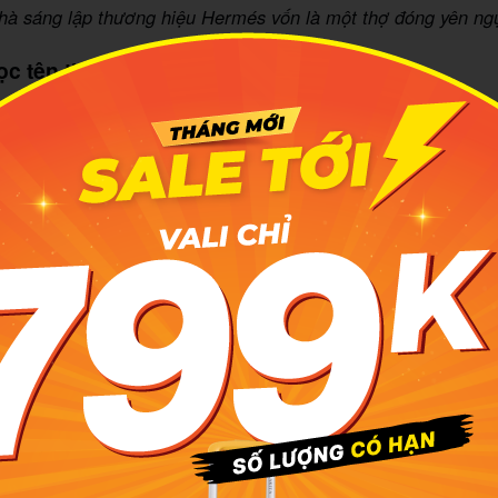
hà sáng lập thương hiệu Hermés vốn là một thợ đóng yên ng
ọc tên thương hiệu Hermés
 thông dụng Hermés được phát âm là /her-mess/. Thế nhưng
ermés không được phát âm theo cách thông dụng này. Cách
ày khá lạ lẫm và khó nhớ. Giới mộ điệu thời trang vẫn thư
ir-mez/.
a logo của thương hiệu túi xách Hermés
à hoàn thiện vào năm 1950, logo Hermés là sự kết hợp của 
o bởi một người đàn ông mang vẻ ngoài sang trọng. Hình 
ưởng đến sự quyền quý và đẳng cấp quý tộc tại Châu Âu.
logo này còn thể hiện rõ nét ý nghĩa lịch sử của thương hiệ
hiến người xem liên tưởng đến sản phẩm đầu tiên của thương
ermés là công ty chuyên sản xuất dây cương và yên ngựa ph
Ngoài ra, logo của thương hiệu này còn được cho là thể hiệ
y các giá trị trong quá khứ để kiến tạo tương lai.