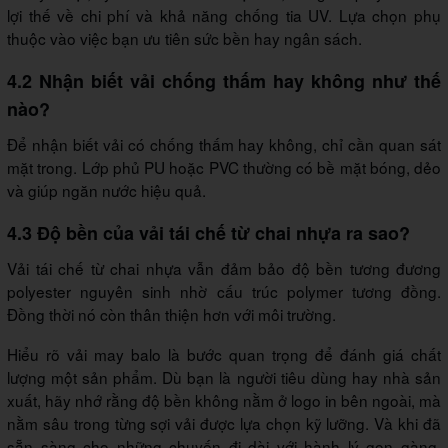
lợi thế về chi phí và khả năng chống tia UV. Lựa chọn phụ
thuộc vào việc bạn ưu tiên sức bền hay ngân sách.
4.2 Nhận biết vải chống thấm hay không như thế
nào?
Để nhận biết vải có chống thấm hay không, chỉ cần quan sát
mặt trong. Lớp phủ PU hoặc PVC thường có bề mặt bóng, dẻo
và giúp ngăn nước hiệu quả.
4.3 Độ bền của vải tái chế từ chai nhựa ra sao?
Vải tái chế từ chai nhựa vẫn đảm bảo độ bền tương đương
polyester nguyên sinh nhờ cấu trúc polymer tương đồng.
Đồng thời nó còn thân thiện hơn với môi trường.
Hiểu rõ vải may balo là bước quan trọng để đánh giá chất
lượng một sản phẩm. Dù bạn là người tiêu dùng hay nhà sản
xuất, hãy nhớ rằng độ bền không nằm ở logo in bên ngoài, mà
nằm sâu trong từng sợi vải được lựa chọn kỹ lưỡng. Và khi đã
sẵn sàng cho những chuyến đi dài với hành lý gọn gàng,