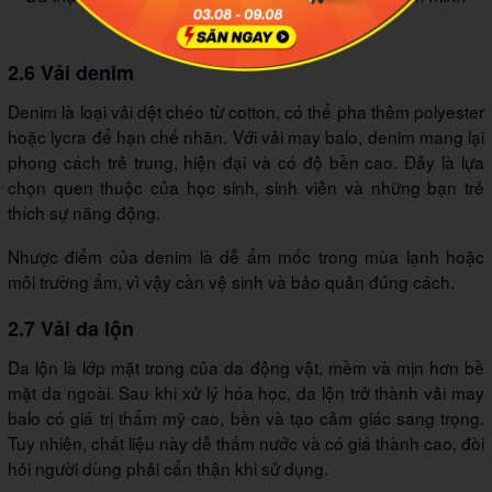
họa: Bodaq.vn
2.6 Vải denim
Denim là loại vải dệt chéo từ cotton, có thể pha thêm polyester
hoặc lycra để hạn chế nhăn. Với vải may balo, denim mang lại
phong cách trẻ trung, hiện đại và có độ bền cao. Đây là lựa
chọn quen thuộc của học sinh, sinh viên và những bạn trẻ
thích sự năng động.
Nhược điểm của denim là dễ ẩm mốc trong mùa lạnh hoặc
môi trường ẩm, vì vậy cần vệ sinh và bảo quản đúng cách.
2.7 Vải da lộn
Da lộn là lớp mặt trong của da động vật, mềm và mịn hơn bề
mặt da ngoài. Sau khi xử lý hóa học, da lộn trở thành vải may
balo có giá trị thẩm mỹ cao, bền và tạo cảm giác sang trọng.
Tuy nhiên, chất liệu này dễ thấm nước và có giá thành cao, đòi
hỏi người dùng phải cẩn thận khi sử dụng.