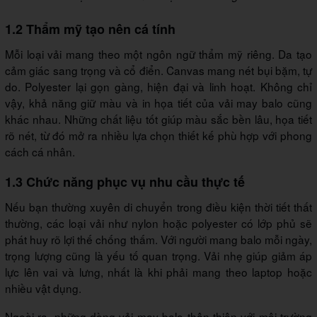
1.2 Thẩm mỹ tạo nên cá tính
Mỗi loại vải mang theo một ngôn ngữ thẩm mỹ riêng. Da tạo
cảm giác sang trọng và cổ điển. Canvas mang nét bụi bặm, tự
do. Polyester lại gọn gàng, hiện đại và linh hoạt. Không chỉ
vậy, khả năng giữ màu và in họa tiết của vải may balo cũng
khác nhau. Những chất liệu tốt giúp màu sắc bền lâu, họa tiết
rõ nét, từ đó mở ra nhiều lựa chọn thiết kế phù hợp với phong
cách cá nhân.
1.3 Chức năng phục vụ nhu cầu thực tế
Nếu bạn thường xuyên di chuyển trong điều kiện thời tiết thất
thường, các loại vải như nylon hoặc polyester có lớp phủ sẽ
phát huy rõ lợi thế chống thấm. Với người mang balo mỗi ngày,
trọng lượng cũng là yếu tố quan trọng. Vải nhẹ giúp giảm áp
lực lên vai và lưng, nhất là khi phải mang theo laptop hoặc
nhiều vật dụng.
Ngoài ra, những dòng vải may balo thân thiện với môi trường