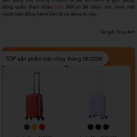
đừng quên tham khảo
balo
MIA.vn để chọn cho mình một
người bạn đồng hành bền bỉ và đáng tin cậy.
Tác giả:
Thuỵ Anh
TOP sản phẩm bán chạy tháng 08/2026
#093f69
#ffa500
#FF0000
#000000
#000000
#000000