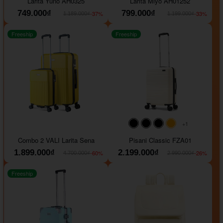
Larita Yuno AH0325
Larita Miyo AH01252
749.000₫
799.000₫
-37%
-33%
1.189.000₫
1.199.000₫
Freeship
Freeship
+1
#000000
#000000
#000000
#ffa500
Combo 2 VALI Larita Sena
Pisani Classic FZA01
1.899.000₫
2.199.000₫
-60%
-26%
4.700.000₫
2.990.000₫
Freeship