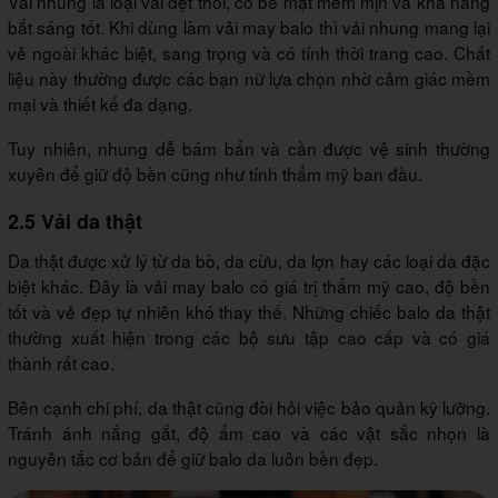
Vải nhung là loại vải dệt thoi, có bề mặt mềm mịn và khả năng
bắt sáng tốt. Khi dùng làm vải may balo thì vải nhung mang lại
vẻ ngoài khác biệt, sang trọng và có tính thời trang cao. Chất
liệu này thường được các bạn nữ lựa chọn nhờ cảm giác mềm
mại và thiết kế đa dạng.
Tuy nhiên, nhung dễ bám bẩn và cần được vệ sinh thường
xuyên để giữ độ bền cũng như tính thẩm mỹ ban đầu.
2.5 Vải da thật
Da thật được xử lý từ da bò, da cừu, da lợn hay các loại da đặc
biệt khác. Đây là vải may balo có giá trị thẩm mỹ cao, độ bền
tốt và vẻ đẹp tự nhiên khó thay thế. Những chiếc balo da thật
thường xuất hiện trong các bộ sưu tập cao cấp và có giá
thành rất cao.
Bên cạnh chi phí, da thật cũng đòi hỏi việc bảo quản kỹ lưỡng.
Tránh ánh nắng gắt, độ ẩm cao và các vật sắc nhọn là
nguyên tắc cơ bản để giữ balo da luôn bền đẹp.