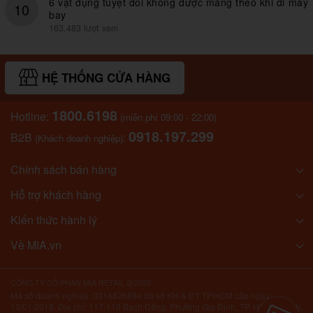
6 vật dụng tuyệt đối không được mang theo khi đi máy
10
bay
163,483 lượt xem
HỆ THỐNG CỬA HÀNG
1800.6198
Hotline:
(miễn phí 09:00 - 22:00)
0918.197.299
B2B
:
(Khách doanh nghiệp)
Chính sách bán hàng
Hỗ trợ khách hàng
Kiến thức hành lý
Về MIA.vn
CÔNG TY CỔ PHẦN MIA RETAIL @2026
Mã số doanh nghiệp: 0314826894 do sở KH & ĐT TP.HCM cấp ngày
10/01/2018. Địa chỉ: 117-119 Bạch Đằng, Phường Gia Định, TP. Hồ Chí Minh,