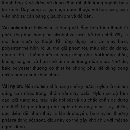
thành hợp lý và được sử dụng rộng rãi nhất trong ngành balo
túi xách. Đây cũng là lựa chọn quen thuộc với học sinh, sinh
viên nhờ sự cân bằng giữa chi phí và độ bền.
Polyester là dạng vải tổng hợp hình thành từ
Vải polyester:
phản ứng hóa học giữa alcohol và acid. Về bản chất đây là
một loại nhựa kỹ thuật. Khi ứng dụng làm vải may balo,
polyester thể hiện rõ ưu thế giữ phom tốt, màu sắc đa dạng,
nhanh khô, ít thấm nước và trọng lượng nhẹ. Vải không nhăn,
không co giãn và hạn chế ẩm mốc trong mùa mưa. Nhờ đó,
balo polyester thường có thiết kế phong phú, dễ dùng trong
nhiều hoàn cảnh khác nhau.
Nếu ưu tiên khả năng chống nước, nylon là cái tên
Vải nylon:
đáng cân nhắc trong nhóm vải may balo. Nylon có độ bền
cao, giữ dáng tốt, màu sắc nổi bật và đủ chắc chắn để đựng
các thiết bị quan trọng như laptop hay máy móc. Tuy nhiên,
đặc điểm dễ nhận thấy là khi di chuyển, balo nylon thường
phát ra tiếng sột soạt, điều này có thể gây khó chịu với một số
người dùng.