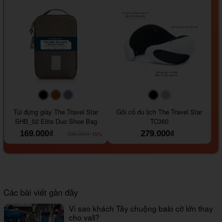
#000000
#964B00
#647290
#000000
#a9a9a9
Túi đựng giày The Travel Star
Gối cổ du lịch The Travel Star
SHB_02 Elite Duo Shoe Bag
TC360
169.000₫
279.000₫
-15%
199.000₫
Các bài viết gần đây
Vì sao khách Tây chuộng balo cỡ lớn thay
cho vali?