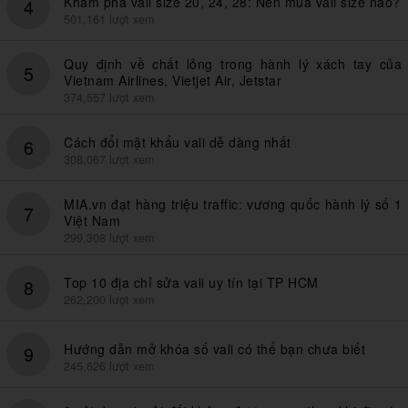
Khám phá vali size 20, 24, 28: Nên mua vali size nào?
4
501,161 lượt xem
Quy định về chất lỏng trong hành lý xách tay của
5
Vietnam Airlines, Vietjet Air, Jetstar
374,557 lượt xem
Cách đổi mật khẩu vali dễ dàng nhất
6
308,067 lượt xem
MIA.vn đạt hàng triệu traffic: vương quốc hành lý số 1
7
Việt Nam
299,308 lượt xem
Top 10 địa chỉ sửa vali uy tín tại TP HCM
8
262,200 lượt xem
Hướng dẫn mở khóa số vali có thể bạn chưa biết
9
245,626 lượt xem