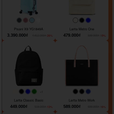
#40454a
#b76e79
#9ad8e7
#ffffff
#faf0e6
#000000
#0000FF
Pisani X9 YG1849A
Larita Metro One
3.390.000₫
479.000₫
-26%
-19%
4.612.000₫
589.000₫
+1
#faf0e6
#000000
#0000FF
#008000
#000000
#000000
#1e35a5
Larita Classic Basic
Larita Metro Work
449.000₫
589.000₫
-13%
-16%
519.000₫
699.000₫