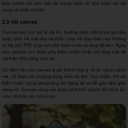
balo cotton chỉ phù hợp để mang sách vở nhẹ hoặc vài vật
dụng cá nhân cơ bản.
2.3 Vải canvas
Canvas hay còn gọi là vải bố, thường được dệt từ sợi gai dầu
hoặc lanh, bề mặt dày và chắc. Loại vải may balo này thường
có lớp phủ PVC giúp hạn chế thấm nước và tăng độ bền. Ngày
nay, canvas còn được pha thêm cotton hoặc sợi tổng hợp để
cải thiện khả năng chịu lực.
Ưu điểm lớn của canvas là giá thành hợp lý và vẻ ngoài mạnh
mẽ, rất được ưa chuộng trong balo du lịch. Tuy nhiên, khi vải
thấm nước, trọng lượng tăng lên đáng kể và dễ gây cảm giác
nặng nề. Canvas cũng cần được phơi khô nhanh để tránh ẩm
mốc, nhất là vào mùa mưa.