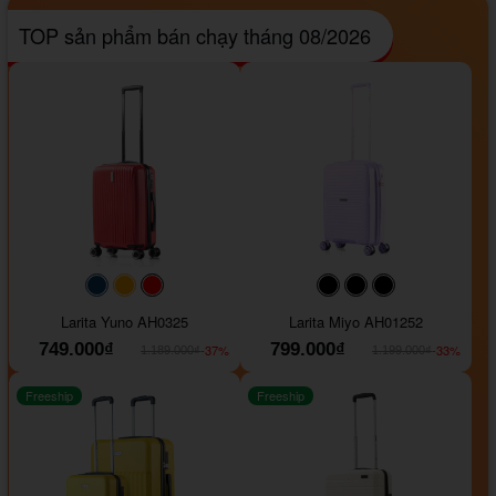
TOP sản phẩm bán chạy tháng 08/2026
#093f69
#ffa500
#FF0000
#000000
#000000
#000000
Larita Yuno AH0325
Larita Miyo AH01252
749.000₫
799.000₫
-37%
-33%
1.189.000₫
1.199.000₫
Freeship
Freeship