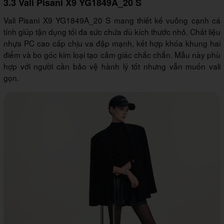
3.3 Vali Pisani X9 YG1849A_20 S
Vali Pisani X9 YG1849A_20 S mang thiết kế vuông cạnh cá
tính giúp tận dụng tối đa sức chứa dù kích thước nhỏ. Chất liệu
nhựa PC cao cấp chịu va đập mạnh, kết hợp khóa khung hai
điểm và bo góc kim loại tạo cảm giác chắc chắn. Mẫu này phù
hợp với người cần bảo vệ hành lý tốt nhưng vẫn muốn vali
gọn.