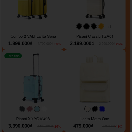
+1
#000000
#000000
#000000
#ffa500
Combo 2 VALI Larita Sena
Pisani Classic FZA01
1.899.000₫
2.199.000₫
-60%
-26%
4.700.000₫
2.990.000₫
Freeship
#40454a
#b76e79
#9ad8e7
#ffffff
#faf0e6
#000000
#0000FF
Pisani X9 YG1849A
Larita Metro One
3.390.000₫
479.000₫
-26%
-19%
4.612.000₫
589.000₫