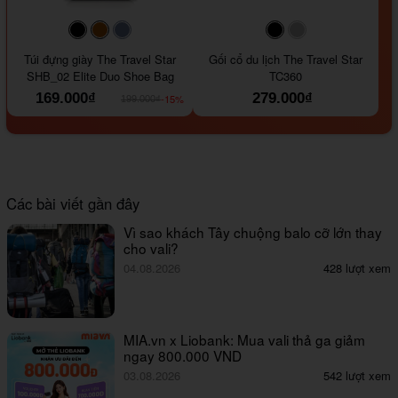
#000000
#964B00
#647290
#000000
#a9a9a9
Túi đựng giày The Travel Star
Gối cổ du lịch The Travel Star
SHB_02 Elite Duo Shoe Bag
TC360
169.000₫
279.000₫
-15%
199.000₫
Các bài viết gần đây
Vì sao khách Tây chuộng balo cỡ lớn thay
cho vali?
04.08.2026
428 lượt xem
MIA.vn x Liobank: Mua vali thả ga giảm
ngay 800.000 VND
03.08.2026
542 lượt xem