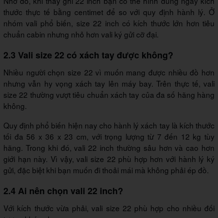
Nhờ đó, khi thấy ghi 22 inch bạn có thể hình dung ngay kích
thước thực tế bằng centimet để so với quy định hành lý. Ở
nhóm vali phổ biến, size 22 inch có kích thước lớn hơn tiêu
chuẩn cabin nhưng nhỏ hơn vali ký gửi cỡ đại.
2.3 Vali size 22 có xách tay được không?
Nhiều người chọn size 22 vì muốn mang được nhiều đồ hơn
nhưng vẫn hy vọng xách tay lên máy bay. Trên thực tế, vali
size 22 thường vượt tiêu chuẩn xách tay của đa số hãng hàng
không.
Quy định phổ biến hiện nay cho hành lý xách tay là kích thước
tối đa 56 x 36 x 23 cm, với trọng lượng từ 7 đến 12 kg tùy
hãng. Trong khi đó, vali 22 inch thường sâu hơn và cao hơn
giới hạn này. Vì vậy, vali size 22 phù hợp hơn với hành lý ký
gửi, đặc biệt khi bạn muốn đi thoải mái mà không phải ép đồ.
2.4 Ai nên chọn vali 22 inch?
Với kích thước vừa phải, vali size 22 phù hợp cho nhiều đối