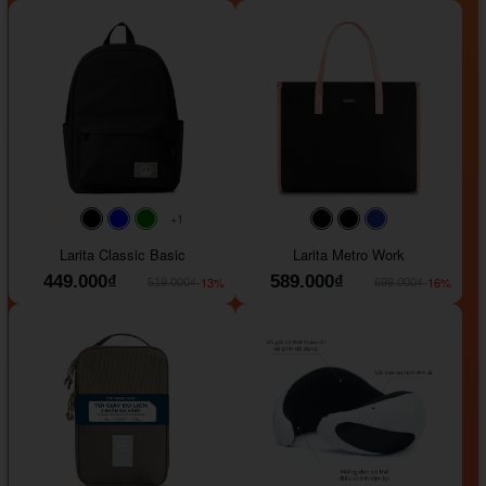
+1
#faf0e6
#000000
#0000FF
#008000
#000000
#000000
#1e35a5
Larita Classic Basic
Larita Metro Work
449.000₫
589.000₫
-13%
-16%
519.000₫
699.000₫