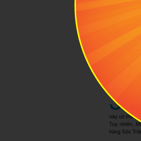
Cá
3
Mua 
Một th
này có thể k
Tuy nhiên, M
hàng Sóc Trăn