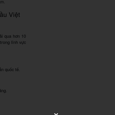
am.
ầu Việt
rải qua hơn 10
trong lĩnh vực
n quốc tế.
ăng.