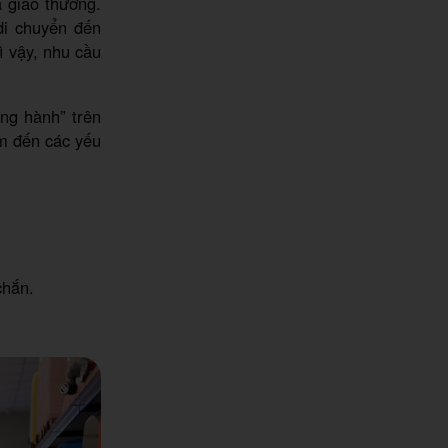
à giao thương.
di chuyển đến
ì vậy, nhu cầu
ồng hành” trên
m đến các yếu
chắn.