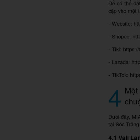
Để có thể đặt
cập vào một t
- Website: htt
- Shopee: http
- Tiki: https:
- Lazada: htt
- TikTok: htt
4
Một 
chu
Dưới đây, MIA
tại Sóc Trăng
4.1 Vali L