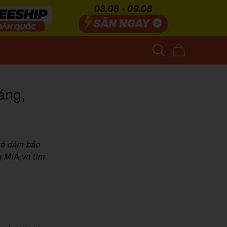
áng,
 sẽ đảm bảo
g MIA.vn tìm