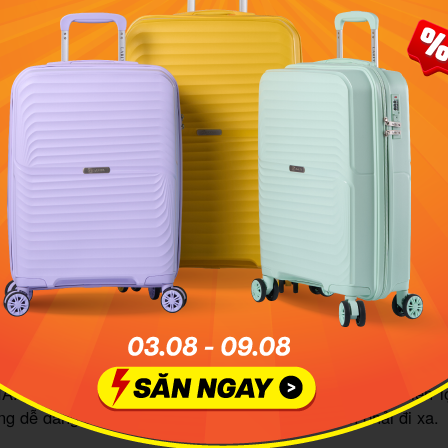
c sản phẩm vali tại MIA.vn đều được đảm bảo chính hãng 1
sắm trực tuyến tiện lợi
ực tế hiện tại là MIA.vn chưa mở cửa hàng trực tiếp tại S
hiến nhiều khách hàng băn khoăn khi muốn tận mắt xem và c
IA.vn đã xây dựng hệ thống mua sắm online vô cùng tiện lợ
g dễ dàng sở hữu vali chính hãng mà không cần phải đi xa.