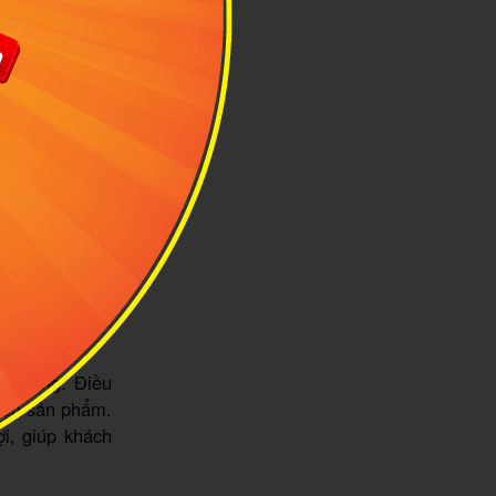
00%
óc Trăng. Điều
họn sản phẩm.
i, giúp khách