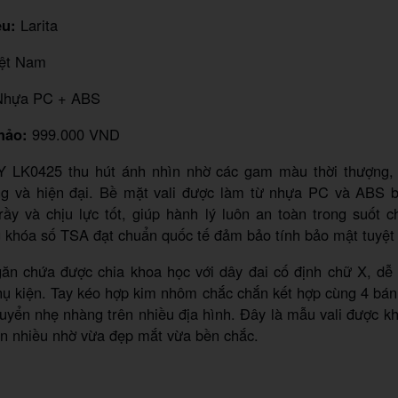
u:
Larita
ệt Nam
hựa PC + ABS
hảo:
999.000 VND
Y LK0425 thu hút ánh nhìn nhờ các gam màu thời thượng
ung và hiện đại. Bề mặt vali được làm từ nhựa PC và ABS b
ầy và chịu lực tốt, giúp hành lý luôn an toàn trong suốt 
 khóa số TSA đạt chuẩn quốc tế đảm bảo tính bảo mật tuyệt 
găn chứa được chia khoa học với dây đai cố định chữ X, dễ
hụ kiện. Tay kéo hợp kim nhôm chắc chắn kết hợp cùng 4 bán
huyển nhẹ nhàng trên nhiều địa hình. Đây là mẫu vali được 
ọn nhiều nhờ vừa đẹp mắt vừa bền chắc.