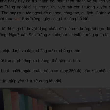
ăng ngày nay đã trở thành nơi phát triển mạnh về du lịch v
c Trăng ngoài đi lại trong khu vực mà còn thường xuyên 
hơ hay ra nước ngoài để du học, công tác, du lịch. Chính v
 chỉ mua
vali
Sóc Trăng ngày càng trở nên phổ biến.
i tốt không chỉ là vật dụng chứa đồ mà còn là “người bạn đ
ờng. Người dân Sóc Trăng khi chọn mua vali thường quan tâ
: chịu được va đập, chống xước, chống nước.
hời trang: phù hợp xu hướng, thể hiện cá tính.
nh hoạt: nhiều ngăn chứa, bánh xe xoay 360 độ, cần kéo chắc 
 tín: giúp yên tâm sử dụng lâu dài.