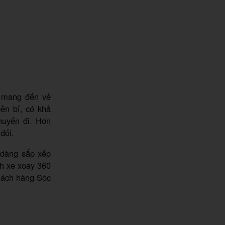
, mang đến vẻ
ền bỉ, có khả
chuyến đi. Hơn
đối.
 dàng sắp xếp
h xe xoay 360
khách hàng Sóc