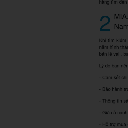
hàng tìm đến 
2
MIA.
Na
Khi tìm kiếm 
năm hình thàn
bán lẻ vali, b
Lý do bạn nên
- Cam kết ch
- Bảo hành tr
- Thông tin s
- Giá cả cạnh
- Hỗ trợ mua 