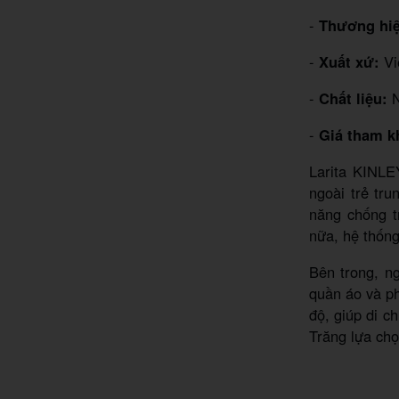
-
Thương hiệ
-
Xuất xứ:
Vi
-
Chất liệu:
N
-
Giá tham k
Larita KINLE
ngoài trẻ tr
năng chống tr
nữa, hệ thống
Bên trong, n
quần áo và p
độ, giúp di c
Trăng lựa ch