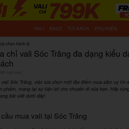
VALI
BALO
TÚI XÁCH
PHỤ KIỆN
kíp chọn hành lý
ịa chỉ vali Sóc Trăng đa dạng kiểu d
cách
990 lượt xem
vali Sóc Trăng, việc lựa chọn một địa điểm mua sắm uy tín
n phẩm, mang lại sự tiện lợi cho chuyến đi của bạn. Hãy cùn
trong bài viết dưới đây!
cầu mua vali tại Sóc Trăng