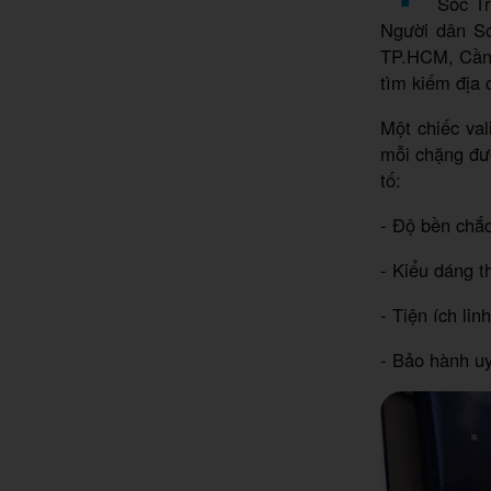
Sóc Tr
Người dân Só
TP.HCM, Cần T
tìm kiếm địa
Một chiếc val
mỗi chặng đư
tố:
- Độ bền chắc
- Kiểu dáng t
- Tiện ích li
- Bảo hành uy