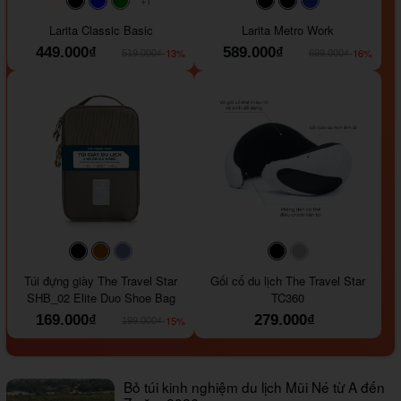
+1
#faf0e6
#000000
#0000FF
#008000
#000000
#000000
#1e35a5
Larita Classic Basic
Larita Metro Work
449.000₫
589.000₫
-13%
-16%
519.000₫
699.000₫
#000000
#964B00
#647290
#000000
#a9a9a9
Túi đựng giày The Travel Star
Gối cổ du lịch The Travel Star
SHB_02 Elite Duo Shoe Bag
TC360
169.000₫
279.000₫
-15%
199.000₫
Bỏ túi kinh nghiệm du lịch Mũi Né từ A đến