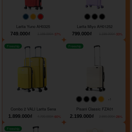
#093f69
#ffa500
#FF0000
#000000
#000000
#000000
Larita Yuno AH0325
Larita Miyo AH01252
749.000₫
799.000₫
-37%
-33%
1.189.000₫
1.199.000₫
Freeship
Freeship
+1
#000000
#000000
#000000
#ffa500
Combo 2 VALI Larita Sena
Pisani Classic FZA01
1.899.000₫
2.199.000₫
-60%
-26%
4.700.000₫
2.990.000₫
Freeship