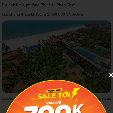
Địa chỉ: Km9, phường Phú Hài, Phan Thiết
Giá phòng tham khảo: Từ 2.500.000 VND/đêm
Seahorse Resort & Spa với khuôn viên vô cùng rộng lớn, ngập
tràn cây xanh