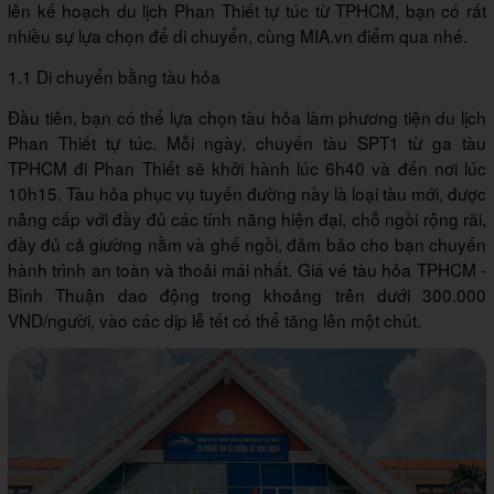
lên kế hoạch du lịch Phan Thiết tự túc từ TPHCM, bạn có rất
nhiều sự lựa chọn để di chuyển, cùng MIA.vn điểm qua nhé.
1.1 Di chuyển bằng tàu hỏa
Đầu tiên, bạn có thể lựa chọn tàu hỏa làm phương tiện du lịch
Phan Thiết tự túc. Mỗi ngày, chuyến tàu SPT1 từ ga tàu
TPHCM đi Phan Thiết sẽ khởi hành lúc 6h40 và đến nơi lúc
10h15. Tàu hỏa phục vụ tuyến đường này là loại tàu mới, được
nâng cấp với đầy đủ các tính năng hiện đại, chỗ ngồi rộng rãi,
đầy đủ cả giường nằm và ghế ngồi, đảm bảo cho bạn chuyến
hành trình an toàn và thoải mái nhất. Giá vé tàu hỏa TPHCM -
Bình Thuận dao động trong khoảng trên dưới 300.000
VND/người, vào các dịp lễ tết có thể tăng lên một chút.