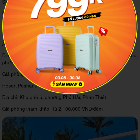
Seahorse Resort & Spa
Địa chỉ: Đường Nguyễn Đình Chiểu, phường Hàm Tiến, Phan
Thiết
Giá phòng tham khảo: Từ 3.200.000 VND/đêm.
Anantara Mui Ne Resort
Địa chỉ: Bãi biển Mũi Né, số 12A đường Nguyễn Đình Chiểu,
phường Hàm Tiến, Phan Thiết
Giá phòng tham khảo: Từ 2.000.000 VND/đêm.
Resort Poshanu
Địa chỉ: Khu phố 5, phường Phú Hải, Phan Thiết
Giá phòng tham khảo: Từ 2.100.000 VND/đêm