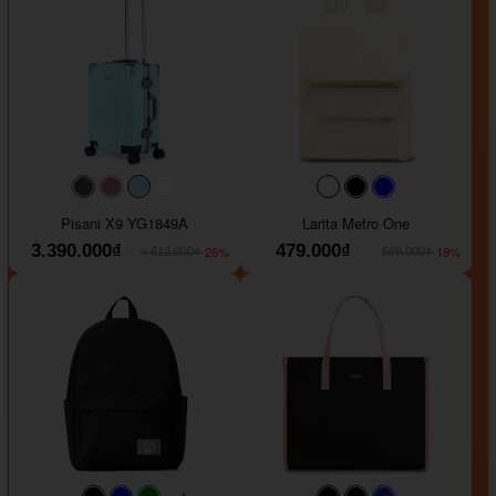
#40454a
#b76e79
#9ad8e7
#ffffff
#faf0e6
#000000
#0000FF
Pisani X9 YG1849A
Larita Metro One
3.390.000₫
479.000₫
-26%
-19%
4.612.000₫
589.000₫