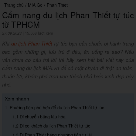
Trang chủ
/
MIA Go
/
Phan Thiết
Cẩm nang du lịch Phan Thiết tự túc
từ TPHCM
27.09.2023
|
15,568 lượt xem
Khi
du lịch Phan Thiết
tự túc bạn cần chuẩn bị hành trang
bao gồm những gì, lưu trú ở đâu, ăn uống ra sao? Nếu
vẫn chưa có câu trả lời thì hãy xem hết bài viết này của
cẩm nang du lịch MIA.vn để có một chyến đi thật an toàn,
thuận lợi, khám phá trọn vẹn thành phố biển xinh đẹp này
nhé.
Xem nhanh
1. Phương tiện phù hợp để du lịch Phan Thiết tự túc
1.1 Di chuyển bằng tàu hỏa
1.2 Đi xe khách du lịch Phan Thiết tự túc
1.3 Đi Phan Thiết bằng phương tiện tự lái