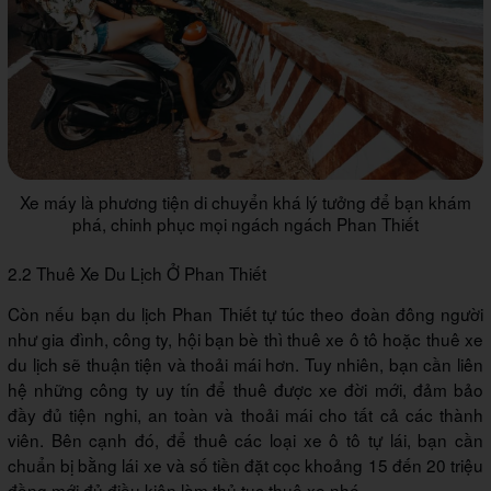
Xe máy là phương tiện di chuyển khá lý tưởng để bạn khám
phá, chinh phục mọi ngách ngách Phan Thiết
2.2 Thuê Xe Du Lịch Ở Phan Thiết
Còn nếu bạn du lịch Phan Thiết tự túc theo đoàn đông người
như gia đình, công ty, hội bạn bè thì thuê xe ô tô hoặc thuê xe
du lịch sẽ thuận tiện và thoải mái hơn. Tuy nhiên, bạn cần liên
hệ những công ty uy tín để thuê được xe đời mới, đảm bảo
đầy đủ tiện nghi, an toàn và thoải mái cho tất cả các thành
viên. Bên cạnh đó, để thuê các loại xe ô tô tự lái, bạn cần
chuẩn bị bằng lái xe và số tiền đặt cọc khoảng 15 đến 20 triệu
đồng mới đủ điều kiện làm thủ tục thuê xe nhé.