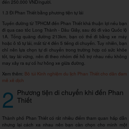
đến 250.000 VND/người.
1.3 Đi Phan Thiết bằng phương tiện tự lái
Tuyến đường từ TPHCM đến Phan Thiết khá thuận lợi nếu bạn
đi qua cao tốc Long Thành - Dầu Giây, sau đó đi vào Quốc lộ
1A. Tổng quãng đường 213km, bạn có thể đi bằng xe máy
hoặc ô tô tự lái, mất từ 4 đến 5 tiếng di chuyển. Tuy nhiên, bạn
chỉ nên lựa chọn tự di chuyển trong trường hợp có sức khỏe
tốt, tay lái vững, nên đi theo nhóm để hỗ trợ nhau nếu không
may xảy ra sự cố hư hỏng xe giữa đường.
Xem thêm:
Bỏ túi Kinh nghiệm du lịch Phan Thiết cho dân đam
mê xê dịch
2
Phương tiện di chuyển khi đến Phan
Thiết
Thành phố Phan Thiết có rất nhiều điểm tham quan hấp dẫn
nhưng lại cách xa nhau nên bạn cần chọn cho mình một