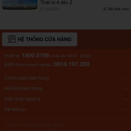
Thiết từ A đến Z
27.09.2023
6,749 lượt xem
HỆ THỐNG CỬA HÀNG
1800.6198
Hotline:
(miễn phí 09:00 - 22:00)
0918.197.299
B2B
:
(Khách doanh nghiệp)
Chính sách bán hàng
Hỗ trợ khách hàng
Kiến thức hành lý
Về MIA.vn
CÔNG TY CỔ PHẦN MIA RETAIL @2026
Mã số doanh nghiệp: 0314826894 do sở KH & ĐT TP.HCM cấp ngày