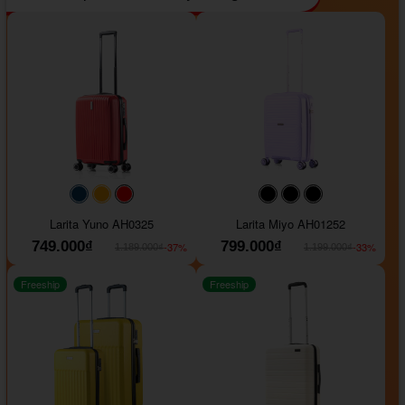
#093f69
#ffa500
#FF0000
#000000
#000000
#000000
Larita Yuno AH0325
Larita Miyo AH01252
749.000₫
799.000₫
-37%
-33%
1.189.000₫
1.199.000₫
Freeship
Freeship