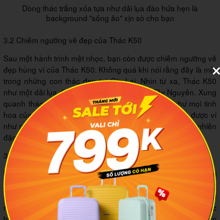
Dòng thác trắng xóa tựa như dải lụa đào hứa hẹn là
background "sống ảo" xịn sò cho bạn
3.2 Chiêm ngưỡng vẻ đẹp của Thác K50
Sau một hành trình mệt nhọc, bạn còn được chiêm ngưỡng vẻ
đẹp hùng vĩ của Thác K50. Không quá khi nói rằng đây là một
trong những con thác đẹp tại Gia Lai. Nhìn từ xa, Thác K50
như một dải lụa đào lấp lánh giữa núi rừng Tây Nguyên. Xung
quanh thác có rất nhiều cây xanh tạo cảm giác như mọi tinh
hoa của thiên nhiên đều hội tụ về nơi này. Thác K50 được ví
như một kiệt tác nghệ thuật, một món quà mà mẹ thiên nhiên
đặc biệt ban tặng cho tỉnh Gia Lai.
3.3 Tìm hiểu đời sống của người dân tộc Ba Na
Du lịch đến Thác K50 còn là cơ hội để bạn tìm hiểu về đời
sống của người dân tộc Ba Na trong rừng sâu thẳm. Bản làng
này chỉ có 20 hộ dân sinh sống. Khi đến đây, bạn sẽ bắt gặp
những ngôi nhà truyền thống của người dân tộc Ba Na. Đặc
biệt, nếu bạn đến đúng mùa lễ hội thì sẽ còn có cơ hội tham