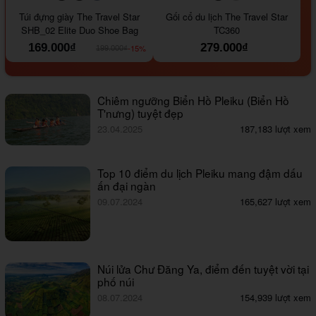
#000000
#964B00
#647290
#000000
#a9a9a9
Túi đựng giày The Travel Star
Gối cổ du lịch The Travel Star
SHB_02 Elite Duo Shoe Bag
TC360
169.000₫
279.000₫
-15%
199.000₫
Chiêm ngưỡng Biển Hồ Pleiku (Biển Hồ
T'nưng) tuyệt đẹp
23.04.2025
187,183 lượt xem
Top 10 điểm du lịch Pleiku mang đậm dấu
ấn đại ngàn
09.07.2024
165,627 lượt xem
Núi lửa Chư Đăng Ya, điểm đến tuyệt vời tại
phố núi
08.07.2024
154,939 lượt xem