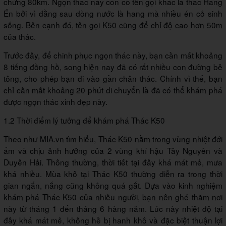
chừng 80km. Ngọn thác này còn có tên gọi khác là thác Hang
Én bởi vì đằng sau dòng nước là hang mà nhiều én cỏ sinh
sống. Bên cạnh đó, tên gọi K50 cũng để chỉ độ cao hơn 50m
của thác.
Trước đây, để chinh phục ngọn thác này, bạn cần mất khoảng
8 tiếng đồng hồ, song hiện nay đã có rất nhiều con đường bê
tông, cho phép bạn đi vào gần chân thác. Chính vì thế, bạn
chỉ cần mất khoảng 20 phút di chuyển là đã có thể khám phá
được ngọn thác xinh đẹp này.
1.2 Thời điểm lý tưởng để khám phá Thác K50
Theo như MIA.vn tìm hiểu, Thác K50 nằm trong vùng nhiệt đới
ẩm và chịu ảnh hưởng của 2 vùng khí hậu Tây Nguyên và
Duyên Hải. Thông thường, thời tiết tại đây khá mát mẻ, mưa
khá nhiều. Mùa khô tại Thác K50 thường diễn ra trong thời
gian ngắn, nắng cũng không quá gắt. Dựa vào kinh nghiệm
khám phá Thác K50 của nhiều người, bạn nên ghé thăm nơi
này từ tháng 1 đến tháng 6 hàng năm. Lúc này nhiệt độ tại
đây khá mát mẻ, không hề bị hanh khô và đặc biệt thuận lợi