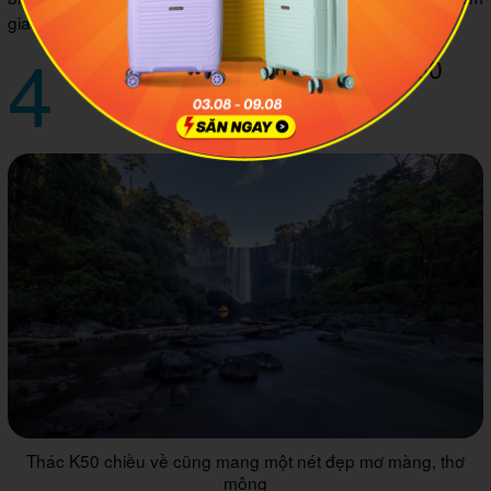
gia vào
Lễ mừng lúa mới
cực vui nhộn.
4
Một số hình ảnh đẹp tại Thác K50
Thác K50 chiều về cũng mang một nét đẹp mơ màng, thơ
mộng