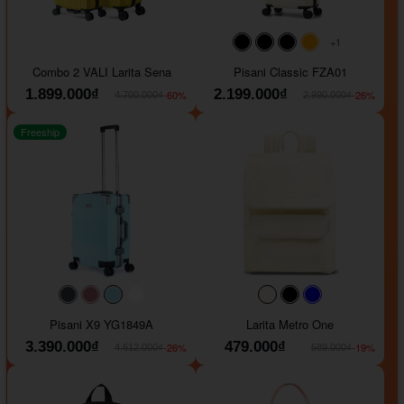
+1
#000000
#000000
#000000
#ffa500
Combo 2 VALI Larita Sena
Pisani Classic FZA01
1.899.000₫
2.199.000₫
-60%
-26%
4.700.000₫
2.990.000₫
Freeship
#40454a
#b76e79
#9ad8e7
#ffffff
#faf0e6
#000000
#0000FF
Pisani X9 YG1849A
Larita Metro One
3.390.000₫
479.000₫
-26%
-19%
4.612.000₫
589.000₫