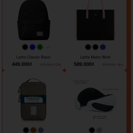
+1
#faf0e6
#000000
#0000FF
#008000
#000000
#000000
#1e35a5
Larita Classic Basic
Larita Metro Work
449.000₫
589.000₫
-13%
-16%
519.000₫
699.000₫