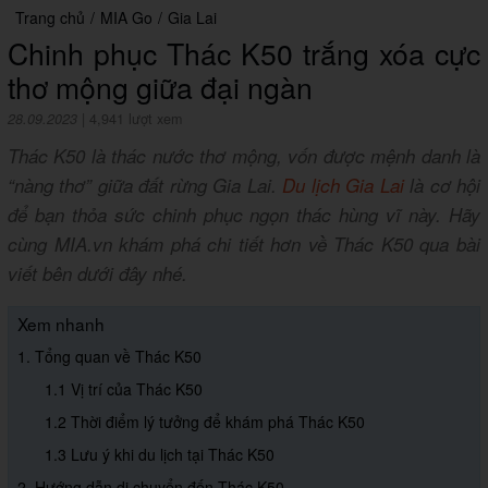
Trang chủ
/
MIA Go
/
Gia Lai
Chinh phục Thác K50 trắng xóa cực
thơ mộng giữa đại ngàn
28.09.2023
|
4,941 lượt xem
Thác K50 là thác nước thơ mộng, vốn được mệnh danh là
“nàng thơ” giữa đất rừng Gia Lai.
Du lịch Gia Lai
là cơ hội
để bạn thỏa sức chinh phục ngọn thác hùng vĩ này. Hãy
cùng MIA.vn khám phá chi tiết hơn về Thác K50 qua bài
viết bên dưới đây nhé.
Xem nhanh
1. Tổng quan về Thác K50
1.1 Vị trí của Thác K50
1.2 Thời điểm lý tưởng để khám phá Thác K50
1.3 Lưu ý khi du lịch tại Thác K50
2. Hướng dẫn di chuyển đến Thác K50