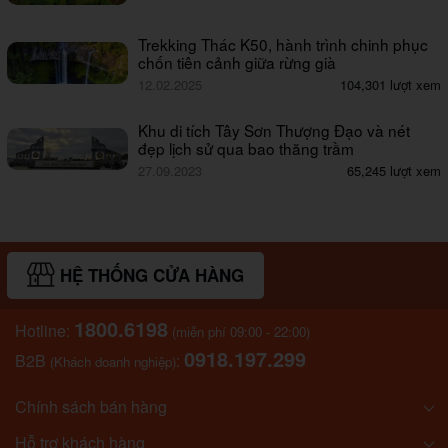
Trekking Thác K50, hành trình chinh phục
chốn tiên cảnh giữa rừng già
12.02.2025
104,301 lượt xem
Khu di tích Tây Sơn Thượng Đạo và nét
đẹp lịch sử qua bao thăng trầm
27.09.2023
65,245 lượt xem
HỆ THỐNG CỬA HÀNG
1800.6198
Hotline:
(miễn phí 09:00 - 22:00)
0918.197.299
B2B
:
(Khách doanh nghiệp)
Chính sách bán hàng
Hỗ trợ khách hàng