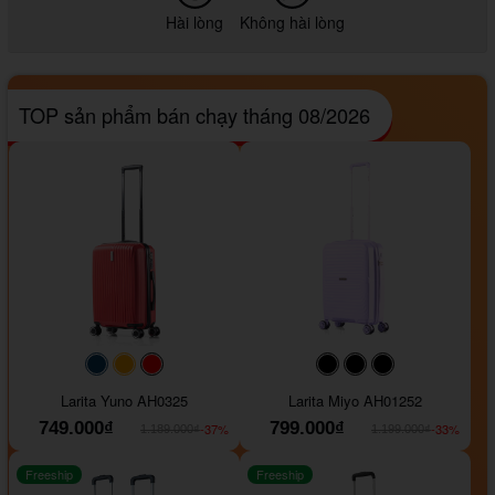
Hài lòng
Không hài lòng
TOP sản phẩm bán chạy tháng 08/2026
#093f69
#ffa500
#FF0000
#000000
#000000
#000000
Larita Yuno AH0325
Larita Miyo AH01252
749.000₫
799.000₫
-37%
-33%
1.189.000₫
1.199.000₫
Freeship
Freeship