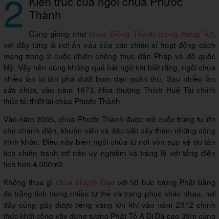
2
Kiến trúc của ngôi chùa Phước
Thành
Cũng giống như
chùa Giồng Thành (Long Hưng Tự)
,
nơi đây từng là nơi ẩn náu của các chiến sĩ hoạt động cách
mạng trong 2 cuộc chiến chống thực dân Pháp và đế quốc
Mỹ. Vậy nên cũng không quá bất ngờ khi biết rằng, ngôi chùa
nhiều lần bị tàn phá dưới bom đạn quân thù. Sau nhiều lần
sửa chữa, vào năm 1973, Hòa thượng Thích Huệ Tài chính
thức tái thiết lại chùa Phước Thành.
Vào năm 2005, chùa Phước Thành được mở cuộc trùng tu lớn
cho chánh điện, khuôn viên và đặc biệt xây thêm những công
trình khác. Điều này biến ngôi chùa từ nơi vốn sụp xệ do tàn
tích chiến tranh trở nên uy nghiêm và tráng lệ với tổng diện
tích hơn 4.000m2.
Không thua gì
chùa Huỳnh Đạo
với 50 bức tượng Phật bằng
đá trắng tinh trong nhiều tư thế và trang phục khác nhau, nơi
đây cũng gây được tiếng vang lớn khi vào năm 2012 chính
thức khởi công xây dựng tượng Phật Tổ A Di Đà cao 39m cùng