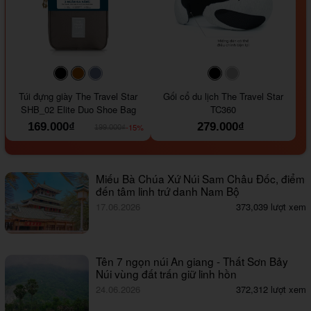
#000000
#964B00
#647290
#000000
#a9a9a9
Túi đựng giày The Travel Star
Gối cổ du lịch The Travel Star
SHB_02 Elite Duo Shoe Bag
TC360
169.000₫
279.000₫
-15%
199.000₫
Miếu Bà Chúa Xứ Núi Sam Châu Đốc, điểm
đến tâm linh trứ danh Nam Bộ
17.06.2026
373,039 lượt xem
Tên 7 ngọn núi An giang - Thất Sơn Bảy
Núi vùng đất trấn giữ linh hồn
24.06.2026
372,312 lượt xem