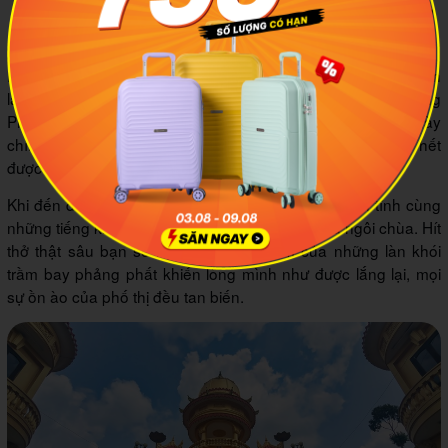
Chùa Phước Thành nổi tiếng với quần thể tượng Phật khổng
lồ. Ảnh minh họa: Trần Hoàng Vân Hùng
Phong cách thiết kế độc đáo khi phía trước chùa có 2 hành
lang nối lên cao khiến cho bạn có thể ngước nhìn bức tượng
Phật một cách rõ nét. Ngoài ra, mục đích của thiết kế này
chính là để giúp những ai ghé thăm chùa đều có thể thấy hết
được sự vĩ đại và đồ sộ của bức tượng.
Khi đến đây, bạn hãy thả mình vào không gian yên tĩnh cùng
những tiếng kinh cầu, âm thanh chuông mõ của ngôi chùa. Hít
thở thật sâu bạn sẽ ngửi thấy mùi thơm của những làn khói
trầm bay phảng phất khiến lòng mình như được lắng lại, mọi
sự ồn ào của phố thị đều tan biến.