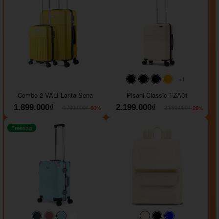
+1
#000000
#000000
#000000
#ffa500
Combo 2 VALI Larita Sena
Pisani Classic FZA01
1.899.000₫
2.199.000₫
-60%
-26%
4.700.000₫
2.990.000₫
Freeship