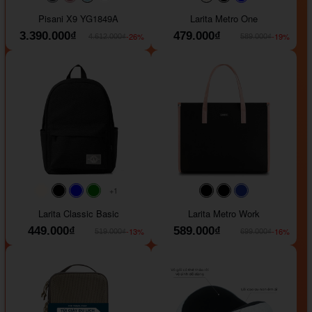
#40454a
#b76e79
#9ad8e7
#ffffff
#faf0e6
#000000
#0000FF
Pisani X9 YG1849A
Larita Metro One
3.390.000₫
479.000₫
-26%
-19%
4.612.000₫
589.000₫
+1
#faf0e6
#000000
#0000FF
#008000
#000000
#000000
#1e35a5
Larita Classic Basic
Larita Metro Work
449.000₫
589.000₫
-13%
-16%
519.000₫
699.000₫