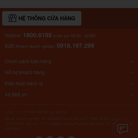
HỆ THỐNG CỬA HÀNG
1800.6198
Hotline:
(miễn phí 09:00 - 22:00)
0918.197.299
B2B
:
(Khách doanh nghiệp)
Chính sách bán hàng
Hỗ trợ khách hàng
Kiến thức hành lý
Về MIA.vn
CÔNG TY CỔ PHẦN MIA RETAIL @2026
Mã số doanh nghiệp: 0314826894 do sở KH & ĐT TP.HCM cấp ngày
10/01/2018. Địa chỉ: 117-119 Bạch Đằng, Phường Gia Định, TP. Hồ Chí Minh,
Việt Nam.