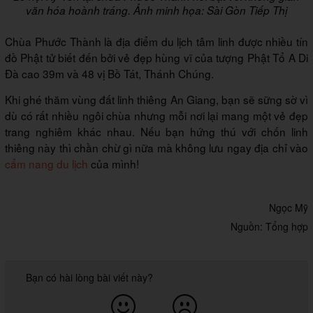
văn hóa hoành tráng. Ảnh minh họa: Sài Gòn Tiếp Thị
Chùa Phước Thành là địa điểm du lịch tâm linh được nhiều tín
đồ Phật tử biết đến bởi vẻ đẹp hùng vĩ của tượng Phật Tổ A Di
Đà cao 39m và 48 vị Bồ Tát, Thánh Chúng.
Khi ghé thăm vùng đất linh thiêng An Giang, bạn sẽ sững sờ vì
dù có rất nhiều ngôi chùa nhưng mỗi nơi lại mang một vẻ đẹp
trang nghiêm khác nhau. Nếu bạn hứng thú với chốn linh
thiêng này thì chần chừ gì nữa mà không lưu ngay địa chỉ vào
cẩm nang du lịch
của mình!
Ngọc Mỹ
Nguồn: Tổng hợp
Bạn có hài lòng bài viết này?