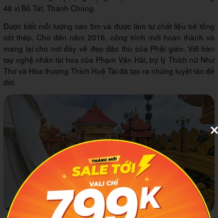
48 vị Bồ Tát, Thánh Chúng.
Được biết mỗi tượng cao 5m và được làm từ chất liệu bê tông
cốt thép. Cho đến năm 2016, công trình mới hoàn thành và
mang lại cho nơi đây vẻ đẹp đặc thù của Phật giáo. Với bàn
tay nghệ nhân tài hoa của Phạm Văn Hải, trợ lý Thích nữ Như
Thơ và Hòa thượng Thích Huệ Tài đã tạo ra những tuyệt tác để
đời.