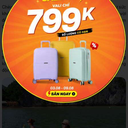
Chèo kayak không chỉ là cơ hội để luyện tập thể chất như sức
khỏe, độ bền bỉ và sự dẻo dai mà còn mang lại cơ hội tuyệt vời
để bạn khám phá vẻ đẹp yên bình và quyến rũ của đảo Nam
Cát từ một góc nhìn khác biệt.
Khi bạn chèo thuyền trên những làn nước trong xanh, bạn sẽ
có dịp ngắm nhìn cảnh quan hùng vĩ của đảo Nam Cát, từ
những bãi biển cát trắng mịn cho đến những rặng núi trập
trùng xanh ngắt. Kayak cũng cho phép bạn tiếp cận những
khu vực khó có thể đến bằng cách khác như những hang
động nhỏ hoặc khu vực nước nông gần bờ.