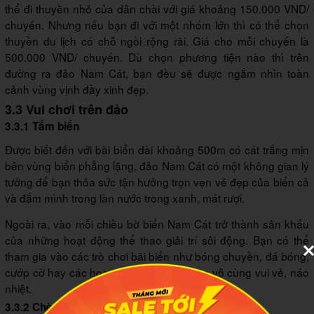
thể đi thuyền nhỏ của dân chài với giá khoảng 150.000 VND/
chuyến. Nhưng nếu bạn đi với một nhóm lớn thì có thể chọn
thuyền du lịch có chỗ ngồi rộng rãi. Giá cho mỗi chuyến là
500.000 VND/ chuyến. Dù chọn phương tiện nào thì trên
đường ra đảo Nam Cát, bạn đều sẽ được ngắm nhìn toàn
cảnh vùng vịnh đầy xinh đẹp.
3.3 Vui chơi trên đảo
3.3.1 Tắm biển
Được biết đến với bãi biển dài khoảng 500m có cát trắng mịn
bên vùng biển phẳng lặng, đảo Nam Cát có một không gian lý
tưởng để bạn thỏa sức tận hưởng trọn vẹn vẻ đẹp của biển cả
và đắm mình trong làn nước trong xanh, mát rượi.
Ngoài ra, vào mỗi chiều bờ biển Nam Cát trở thành sân khấu
của những hoạt động thể thao giải trí sôi động. Bạn có thể
tham gia vào các trò chơi bãi biển như bóng chuyền, đá bóng,
cướp cờ hay các hoạt động team building vô cùng vui vẻ, náo
nhiệt.
3.3.2 Chèo kayak