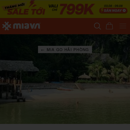
← MIA GO HẢI PHÒNG