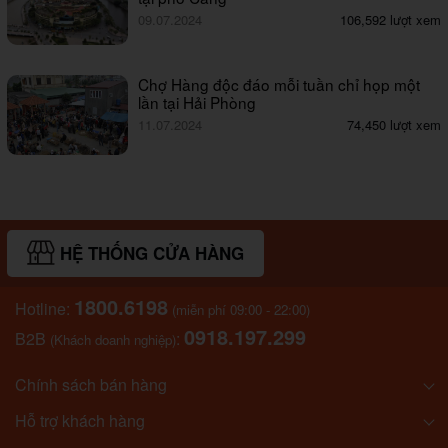
09.07.2024
106,592 lượt xem
Chợ Hàng độc đáo mỗi tuần chỉ họp một
lần tại Hải Phòng
11.07.2024
74,450 lượt xem
HỆ THỐNG CỬA HÀNG
1800.6198
Hotline:
(miễn phí 09:00 - 22:00)
0918.197.299
B2B
:
(Khách doanh nghiệp)
Chính sách bán hàng
Hỗ trợ khách hàng