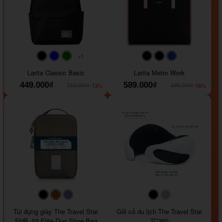
+1
#faf0e6
#000000
#0000FF
#008000
#000000
#000000
#1e35a5
Larita Classic Basic
Larita Metro Work
449.000₫
589.000₫
-13%
-16%
519.000₫
699.000₫
#000000
#964B00
#647290
#000000
#a9a9a9
Túi đựng giày The Travel Star
Gối cổ du lịch The Travel Star
SHB_02 Elite Duo Shoe Bag
TC360