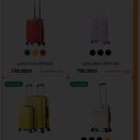
#093f69
#ffa500
#FF0000
#000000
#000000
#000000
Larita Yuno AH0325
Larita Miyo AH01252
749.000₫
799.000₫
-37%
-33%
1.189.000₫
1.199.000₫
Freeship
Freeship