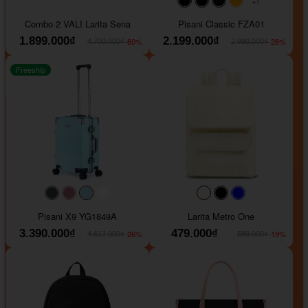
+1
#000000
#000000
#000000
#ffa500
Combo 2 VALI Larita Sena
Pisani Classic FZA01
1.899.000₫
2.199.000₫
-60%
-26%
4.700.000₫
2.990.000₫
Freeship
#40454a
#b76e79
#9ad8e7
#ffffff
#faf0e6
#000000
#0000FF
Pisani X9 YG1849A
Larita Metro One
3.390.000₫
479.000₫
-26%
-19%
4.612.000₫
589.000₫