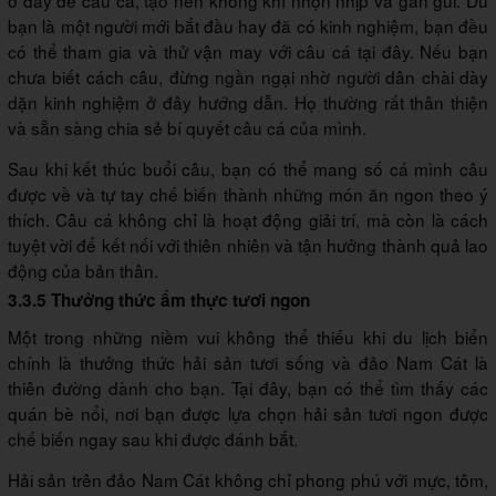
ở đây để câu cá, tạo nên không khí nhộn nhịp và gần gũi. Dù
bạn là một người mới bắt đầu hay đã có kinh nghiệm, bạn đều
có thể tham gia và thử vận may với câu cá tại đây. Nếu bạn
chưa biết cách câu, đừng ngần ngại nhờ người dân chài dày
dặn kinh nghiệm ở đây hướng dẫn. Họ thường rất thân thiện
và sẵn sàng chia sẻ bí quyết câu cá của mình.
Sau khi kết thúc buổi câu, bạn có thể mang số cá mình câu
được về và tự tay chế biến thành những món ăn ngon theo ý
thích. Câu cá không chỉ là hoạt động giải trí, mà còn là cách
tuyệt vời để kết nối với thiên nhiên và tận hưởng thành quả lao
động của bản thân.
3.3.5 Thưởng thức ẩm thực tươi ngon
Một trong những niềm vui không thể thiếu khi du lịch biển
chính là thưởng thức hải sản tươi sống và đảo Nam Cát là
thiên đường dành cho bạn. Tại đây, bạn có thể tìm thấy các
quán bè nổi, nơi bạn được lựa chọn hải sản tươi ngon được
chế biến ngay sau khi được đánh bắt.
Hải sản trên đảo Nam Cát không chỉ phong phú với mực, tôm,