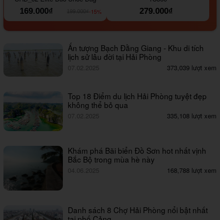
169.000₫
279.000₫
-15%
199.000₫
Ấn tượng Bạch Đằng Giang - Khu di tích
lịch sử lâu đời tại Hải Phòng
07.02.2025
373,039 lượt xem
Top 18 Điểm du lịch Hải Phòng tuyệt đẹp
không thể bỏ qua
07.02.2025
335,108 lượt xem
Khám phá Bãi biển Đồ Sơn hot nhất vịnh
Bắc Bộ trong mùa hè này
04.06.2025
168,788 lượt xem
Danh sách 8 Chợ Hải Phòng nổi bật nhất
tại phố Cảng