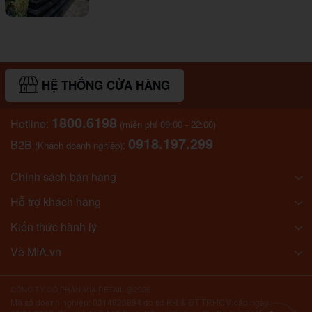
HỆ THỐNG CỬA HÀNG
1800.6198
Hotline:
(miễn phí 09:00 - 22:00)
0918.197.299
B2B
:
(Khách doanh nghiệp)
Chính sách bán hàng
Hỗ trợ khách hàng
Kiến thức hành lý
Về MIA.vn
CÔNG TY CỔ PHẦN MIA RETAIL @2026
Mã số doanh nghiệp: 0314826894 do sở KH & ĐT TP.HCM cấp ngày