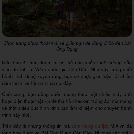
Chọn trang phục thoải mái sẽ giúp bạn dễ dàng đi bộ đến bãi
Ông Đụng
Nếu bạn đi theo đoàn thì có thể cân nhắc thuê hướng dẫn
viên du lịch tại Vườn quốc gia Côn Đảo. Như vậy trong suốt
hành trình đi bộ xuyên rừng, bạn sẽ được giới thiệu rất nhiều
điều thú vị về hệ sinh thái nơi đây.
Cuối cùng, bạn đừng quên mang theo một chiếc máy ảnh
hoặc điện thoại thật xịn để tha hồ check-in “sống ảo” mà mang
về thật nhiều bức hình xinh xắn làm kỉ niệm cho chuyến hành
trình này nhé.
Trên đây là những thông tin mà
cẩm nang du lịch
MIA.vn đã
tổng hợp được về Bãi Ông Đụng Côn Đảo. Hi vọng các gợi ý