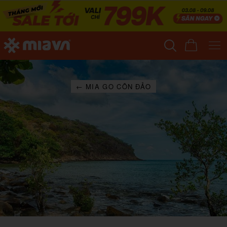
← MIA GO CÔN ĐẢO