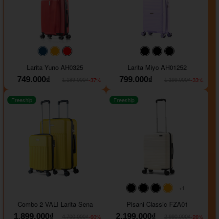
#093f69
#ffa500
#FF0000
#000000
#000000
#000000
Larita Yuno AH0325
Larita Miyo AH01252
749.000₫
799.000₫
-37%
-33%
1.189.000₫
1.199.000₫
Freeship
Freeship
+1
#000000
#000000
#000000
#ffa500
Combo 2 VALI Larita Sena
Pisani Classic FZA01
1.899.000₫
2.199.000₫
-60%
-26%
4.700.000₫
2.990.000₫