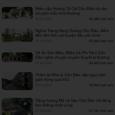
Miếu cậu Hoàng Tử Cải Côn Đảo và câu
chuyện mẫu tử bi thương
09.07.2024
95,389 lượt xem
Nghĩa Trang Hàng Dương Côn Đảo, điểm
đến tâm linh nơi huyện đảo yên bình
27.09.2023
63,384 lượt xem
Về An Sơn Miếu (Miếu bà Phi Yến) Côn
Đảo nghe chuyện truyền thuyết bi thương
27.09.2023
56,455 lượt xem
Thăm lại Nhà tù Côn Đảo, địa ngục trần
gian trong quá khứ
25.12.2024
39,694 lượt xem
Dâng hương Mộ cô Sáu Côn Đảo nổi tiếng
linh thiêng nhất vùng
27.09.2023
37,791 lượt xem