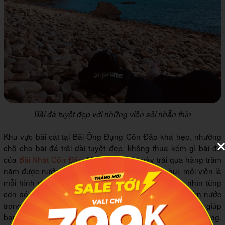
Bãi đá tuyệt đẹp với những viên sỏi nhẵn thín
Khu vực bãi cát tại Bãi Ông Đụng Côn Đảo khá hẹp, nhường
chỗ cho bãi đá trải dài tuyệt đẹp, không thua kém gì bãi đá
của
Bãi Nhát Côn Đảo
. Những viên đá này trải qua hàng trăm
năm được nước biển mài mòn, trở nên nhẵn nhụi, mỗi viên là
mỗi hình dạng khác nhau. Ngồi trên bãi đá ngắm nhìn từng
cơn sóng vỗ vào bờ tung bọt trắng xóa, ngắm nhìn làn nước
trong xanh và tận hưởng những cơn gió biển mát lạnh sẽ giúp
bạn trút bỏ tất cả mệt mỏi của hành trình đi bộ xuyên rừng.