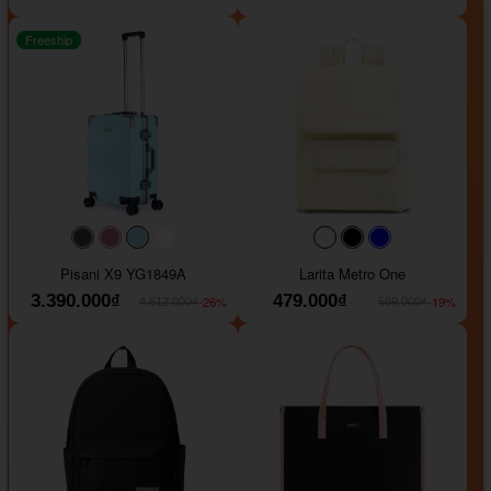
Freeship
#40454a
#b76e79
#9ad8e7
#ffffff
#faf0e6
#000000
#0000FF
Pisani X9 YG1849A
Larita Metro One
3.390.000₫
479.000₫
-26%
-19%
4.612.000₫
589.000₫