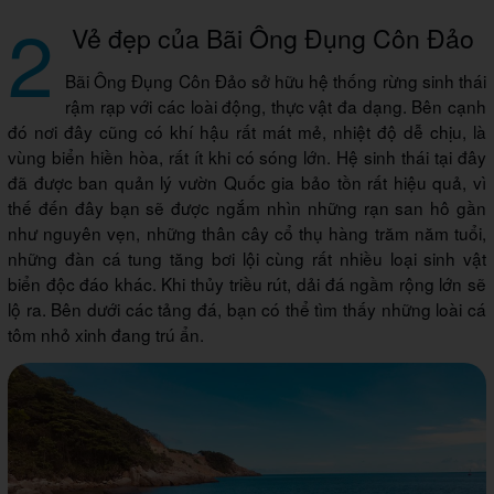
2
Vẻ đẹp của Bãi Ông Đụng Côn Đảo
Bãi Ông Đụng Côn Đảo sở hữu hệ thống rừng sinh thái
rậm rạp với các loài động, thực vật đa dạng. Bên cạnh
đó nơi đây cũng có khí hậu rất mát mẻ, nhiệt độ dễ chịu, là
vùng biển hiền hòa, rất ít khi có sóng lớn. Hệ sinh thái tại đây
đã được ban quản lý vườn Quốc gia bảo tồn rất hiệu quả, vì
thế đến đây bạn sẽ được ngắm nhìn những rạn san hô gần
như nguyên vẹn, những thân cây cổ thụ hàng trăm năm tuổi,
những đàn cá tung tăng bơi lội cùng rất nhiều loại sinh vật
biển độc đáo khác. Khi thủy triều rút, dải đá ngầm rộng lớn sẽ
lộ ra. Bên dưới các tảng đá, bạn có thể tìm thấy những loài cá
tôm nhỏ xinh đang trú ẩn.