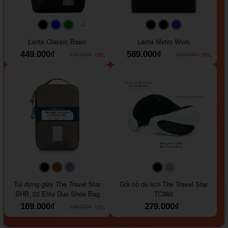
+1
#faf0e6
#000000
#0000FF
#008000
#000000
#000000
#1e35a5
Larita Classic Basic
Larita Metro Work
449.000₫
589.000₫
-13%
-16%
519.000₫
699.000₫
#000000
#964B00
#647290
#000000
#a9a9a9
Túi đựng giày The Travel Star
Gối cổ du lịch The Travel Star
SHB_02 Elite Duo Shoe Bag
TC360
169.000₫
279.000₫
-15%
199.000₫