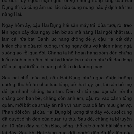
bỏ đói. Tuy ngoài mặt nghe lời vợ nhưng trong lòng cậu Hai
Đụng thì vô cùng ấm ức, lúc nào cũng nung nấu ý định trả thù
nàng Hai.
Ngày hôm ấy, cậu Hai Đụng hái sẵn mấy trái dừa tươi, rồi treo
lên ngọn cây dừa ngay bên bờ ao mà nàng Hai ngồi nhặt rau,
làm cá, rửa bát. Canh lúc nàng không để ý, cậu Hai cắt dây
khiến chùm dừa rơi xuống, trúng ngay đầu vợ khiến nàng ngã
xuống ao rồi qua đời. Chàng ta hô hoán hàng xóm đến chứng
kiến cảnh mình ôm thi hài vợ khóc lóc nức nở như rất đau lòng
để mọi người đều tin nàng chết là do không may.
Sau cái chết của vợ, cậu Hai Đụng như ngựa được buông
cương, tha hồ ăn chơi trác táng, bê tha trụy lạc, tài sản bố mẹ
để lại nhanh chóng tiêu tan. Đến khi tán gia bại sản rồi thì
chẳng còn bạn bè, chẳng còn anh em, cậu rơi vào cảnh túng
quẫn, mới bắt đầu thấy ăn năn vì năm xưa đã âm mưu giết vợ.
Phần đời còn lại của Hai Đụng bị lương tâm dày vò, cuối cùng
đã quyết định đến cửa quan tự thú. Sau đó, chàng ta bị tuyên
án 10 năm đày ra Côn Đảo, sống khổ cực ở một bãi biển nhỏ
tại đây. Sau khi Hai Đụng qua đời, người dân đã lấy tên của