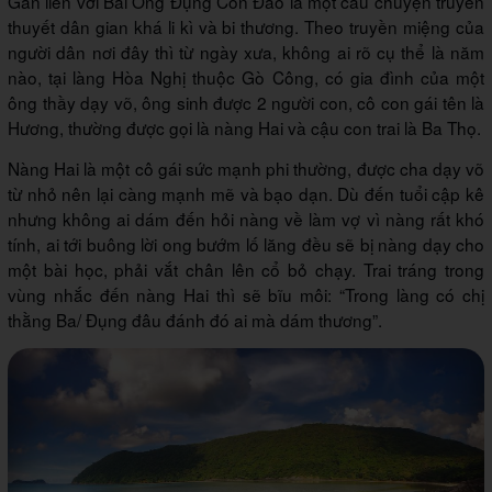
Gắn liền với Bãi Ông Đụng Côn Đảo là một câu chuyện truyền
thuyết dân gian khá li kì và bi thương. Theo truyền miệng của
người dân nơi đây thì từ ngày xưa, không ai rõ cụ thể là năm
nào, tại làng Hòa Nghị thuộc Gò Công, có gia đình của một
ông thầy dạy võ, ông sinh được 2 người con, cô con gái tên là
Hương, thường được gọi là nàng Hai và cậu con trai là Ba Thọ.
Nàng Hai là một cô gái sức mạnh phi thường, được cha dạy võ
từ nhỏ nên lại càng mạnh mẽ và bạo dạn. Dù đến tuổi cập kê
nhưng không ai dám đến hỏi nàng về làm vợ vì nàng rất khó
tính, ai tới buông lời ong bướm lố lăng đều sẽ bị nàng dạy cho
một bài học, phải vắt chân lên cổ bỏ chạy. Trai tráng trong
vùng nhắc đến nàng Hai thì sẽ bĩu môi: “Trong làng có chị
thằng Ba/ Đụng đâu đánh đó ai mà dám thương”.