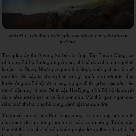
Bãi biển tuyệt đẹp này lại gắn với một câu chuyện khá bi
thương
Trong lúc ấy thì ở vùng kế bên là làng Tân Thuận Đông, có
nhà ông Bá hộ Sương rất giàu có, chỉ có độc nhất cậu quý tử
là cậu Hai Đụng. Nhưng vì quen thói được nuông chiều từ nhỏ
nên lớn lên cậu ta không biết làm gì ngoài ăn chơi trác táng
khiến ông bà Bá hộ rất lo lắng, sợ gia đình lụi bại, gia sản tiêu
tán vì cậu quý tử này. Để trị cậu Hai Đụng, nhà Bá hộ đã quyết
định hỏi cưới nàng Hai về làm con dâu. Một thời gian ngắn sau
đám cưới thì hai ông bà cũng bệnh tật mà qua đời.
Từ khi về làm vợ cậu Hai Đụng, nàng Hai đã dùng sức mạnh
của mình để trị những thói hư tật xấu của chồng. Từ ấy, cậu
Hai hết thời ăn chơi vì nếu không nghe lời vợ thì sẽ bị nhốt, bị