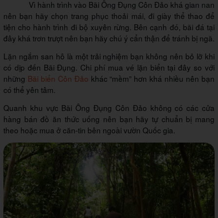
Vì hành trình vào Bãi Ông Đụng Côn Đảo khá gian nan
nên bạn hãy chọn trang phục thoải mái, đi giày thể thao để
tiện cho hành trình đi bộ xuyên rừng. Bên cạnh đó, bãi đá tại
đây khá trơn trượt nên bạn hãy chú ý cẩn thận để tránh bị ngã.
Lặn ngắm san hô là một trải nghiệm bạn không nên bỏ lỡ khi
có dịp đến Bãi Đụng. Chi phí mua vé lặn biển tại đây so với
những
Bãi biển Côn Đảo
khác “mềm” hơn khá nhiều nên bạn
có thể yên tâm.
Quanh khu vực Bãi Ông Đụng Côn Đảo không có các cửa
hàng bán đồ ăn thức uống nên bạn hãy tự chuẩn bị mang
theo hoặc mua ở căn-tin bên ngoài vườn Quốc gia.