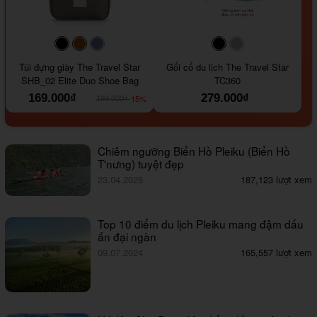
#000000
#964B00
#647290
#000000
#a9a9a9
Túi đựng giày The Travel Star
Gối cổ du lịch The Travel Star
SHB_02 Elite Duo Shoe Bag
TC360
169.000₫
279.000₫
-15%
199.000₫
Chiêm ngưỡng Biển Hồ Pleiku (Biển Hồ
T'nưng) tuyệt đẹp
23.04.2025
187,123 lượt xem
Top 10 điểm du lịch Pleiku mang đậm dấu
ấn đại ngàn
09.07.2024
165,557 lượt xem