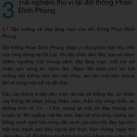
3
Trải nghiệm thú vị tại đồi thông Phan
Đình Phùng
3.1 Tận hưởng vẻ đẹp lãng mạn của đồi thông Phan Đình
Phùng
Đồi thông Phan Đình Phùng được ví như phiên bản thu nhỏ
của rừng thông tại Đà Lạt. Khi đặt chân đến đây, bạn sẽ được
chiêm ngưỡng một khung cảnh đầy lãng mạn, mới mẻ với
nhiều góc sống ảo nghìn like. Ngọn đồi được phủ kín bởi
những cây thông mọc san sát nhau, tạo nên một bầu không
khí vô cùng mát mẻ và dễ chịu.
Các cây thông ở đây đều mọc rất cao và thẳng tắp, có nhiều
cây thông đã được trồng nhiều năm, thân cây vững chắc, có
đường kính từ 1m - 1,5m, mang lại một vẻ đẹp hoang sơ,
huyền bí. Khi ngẩng mặt lên trên, bạn sẽ nhìn thấy những tán
thông xanh ngát hòa cùng sắc xanh của bầu trời, đẹp tựa như
một bức tranh sơn dầu ngoài đời thực. Vào những ngày trời
nắng đẹp, cả đồi thông sẽ được bao phủ bằng màu vàng lấp