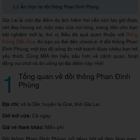
3.2 Ẩm thực tại đồi thông Phan Đình Phùng
Gia Lai là một địa điểm du lịch hiếm hoi vẫn còn lưu giữ được
nét đẹp hoang sơ, mộc mạc của núi rừng, mang đến cho bạn
trải nghiệm mới lạ, thú vị. Nếu đã quá quen thuộc với
Rừng
thông Đắk Đoa
thì bạn có thể đến check-in ở đồi thông Phan
Đình Phùng, một tọa độ sống ảo mới toanh được nhiều bạn trẻ
yêu thích. Cùng MIA tìm hiểu sâu hơn về cảnh quan, hoạt
động vui chơi và ăn uống tại địa điểm này nhé!
1
Tổng quan về đồi thông Phan Đình
Phùng
xã Ia Dêr, huyện Ia Grai, tỉnh Gia Lai.
Địa chỉ:
Cả ngày
Giờ mở cửa:
Miễn phí
Giá vé tham khảo:
Đồi thông Phan Đình Phùng nổi tiếng bởi vẻ đẹp lãng mạn,