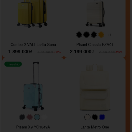
+1
#000000
#000000
#000000
#ffa500
Combo 2 VALI Larita Sena
Pisani Classic FZA01
1.899.000₫
2.199.000₫
-60%
-26%
4.700.000₫
2.990.000₫
Freeship
#40454a
#b76e79
#9ad8e7
#ffffff
#faf0e6
#000000
#0000FF
Pisani X9 YG1849A
Larita Metro One