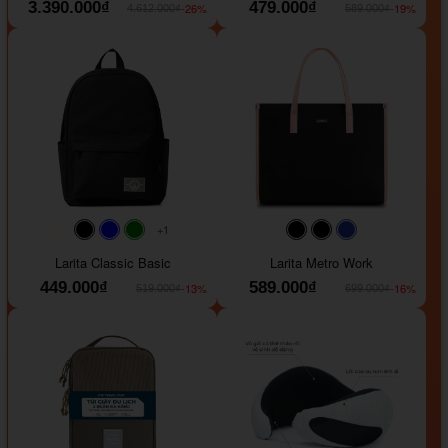
3.390.000₫
479.000₫
-26%
-19%
4.612.000₫
589.000₫
+1
#faf0e6
#000000
#0000FF
#008000
#000000
#000000
#1e35a5
Larita Classic Basic
Larita Metro Work
449.000₫
589.000₫
-13%
-16%
519.000₫
699.000₫