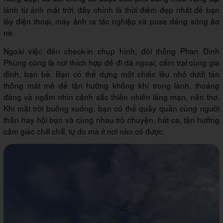
lánh từ ánh mặt trời, đây chính là thời điểm đẹp nhất để bạn
lấy điện thoại, máy ảnh ra tác nghiệp và pose dáng sống ảo
nè.
Ngoài việc đến check-in chụp hình, đồi thông Phan Đình
Phùng cũng là nơi thích hợp để đi dã ngoại, cắm trại cùng gia
đình, bạn bè. Bạn có thể dựng một chiếc lều nhỏ dưới tán
thông mát mẻ để tận hưởng không khí trong lành, thoáng
đãng và ngắm nhìn cảnh sắc thiên nhiên lãng mạn, nên thơ.
Khi mặt trời buông xuống, bạn có thể quây quần cùng người
thân hay hội bạn và cùng nhau trò chuyện, hát ca, tận hưởng
cảm giác chill chill, tự do mà ít nơi nào có được.