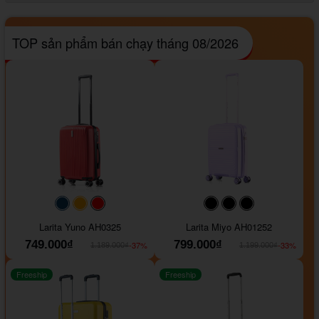
TOP sản phẩm bán chạy tháng 08/2026
#093f69
#ffa500
#FF0000
#000000
#000000
#000000
Larita Yuno AH0325
Larita Miyo AH01252
749.000₫
799.000₫
-37%
-33%
1.189.000₫
1.199.000₫
Freeship
Freeship