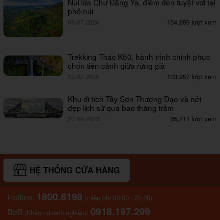
Núi lửa Chư Đăng Ya, điểm đến tuyệt vời tại
phố núi
08.07.2024
154,899 lượt xem
Trekking Thác K50, hành trình chinh phục
chốn tiên cảnh giữa rừng già
12.02.2025
103,957 lượt xem
Khu di tích Tây Sơn Thượng Đạo và nét
đẹp lịch sử qua bao thăng trầm
27.09.2023
65,211 lượt xem
HỆ THỐNG CỬA HÀNG
1800.6198
Hotline:
(miễn phí 09:00 - 22:00)
0918.197.299
B2B
:
(Khách doanh nghiệp)