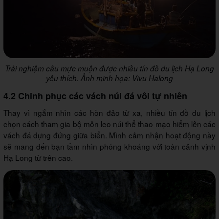
Trải nghiệm câu mực muộn được nhiều tín đồ du lịch Hạ Long
yêu thích. Ảnh minh họa: Vivu Halong
4.2 Chinh phục các vách núi đá vôi tự nhiên
Thay vì ngắm nhìn các hòn đảo từ xa, nhiều tín đồ du lịch
chọn cách tham gia bộ môn leo núi thể thao mạo hiểm lên các
vách đá dựng đứng giữa biển. Mình cảm nhận hoạt động này
sẽ mang đến bạn tầm nhìn phóng khoáng với toàn cảnh vịnh
Hạ Long từ trên cao.