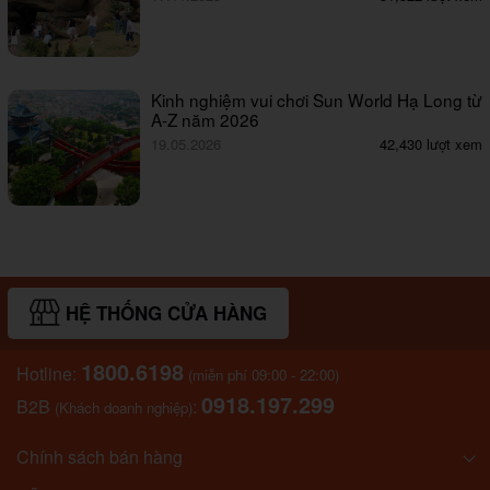
Kinh nghiệm vui chơi Sun World Hạ Long từ
A-Z năm 2026
19.05.2026
42,430 lượt xem
HỆ THỐNG CỬA HÀNG
1800.6198
Hotline:
(miễn phí 09:00 - 22:00)
0918.197.299
B2B
:
(Khách doanh nghiệp)
Chính sách bán hàng