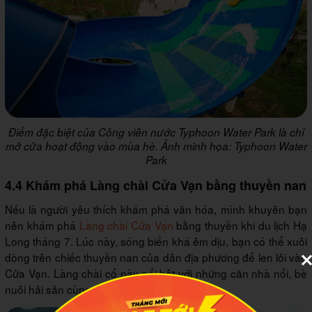
Điểm đặc biệt của Công viên nước Typhoon Water Park là chỉ
mở cửa hoạt động vào mùa hè. Ảnh minh họa: Typhoon Water
Park
4.4 Khám phá Làng chài Cửa Vạn bằng thuyền nan
Nếu là người yêu thích khám phá văn hóa, mình khuyên bạn
nên khám phá
Làng chài Cửa Vạn
bằng thuyền khi du lịch Hạ
Long tháng 7. Lúc này, sóng biển khá êm dịu, bạn có thể xuôi
dòng trên chiếc thuyền nan của dân địa phương để len lỏi vào
Cửa Vạn. Làng chài cổ này nổi bật với những căn nhà nổi, bè
nuôi hải sản cùng những câu hò biển khơi.