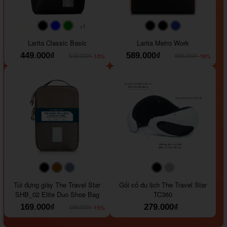
+1
#faf0e6
#000000
#0000FF
#008000
#000000
#000000
#1e35a5
Larita Classic Basic
Larita Metro Work
449.000₫
589.000₫
-13%
-16%
519.000₫
699.000₫
#000000
#964B00
#647290
#000000
#a9a9a9
Túi đựng giày The Travel Star
Gối cổ du lịch The Travel Star
SHB_02 Elite Duo Shoe Bag
TC360
169.000₫
279.000₫
-15%
199.000₫