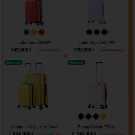
#093f69
#ffa500
#FF0000
#000000
#000000
#000000
Larita Yuno AH0325
Larita Miyo AH01252
749.000₫
799.000₫
-37%
-33%
1.189.000₫
1.199.000₫
Freeship
Freeship
+1
#000000
#000000
#000000
#ffa500
Combo 2 VALI Larita Sena
Pisani Classic FZA01
1.899.000₫
2.199.000₫
-60%
-26%
4.700.000₫
2.990.000₫