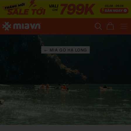
← MIA GO HẠ LONG