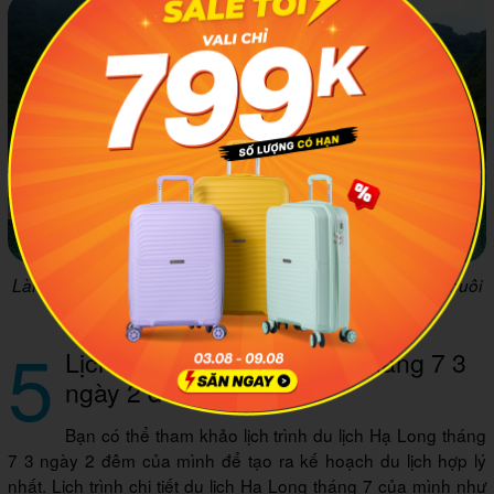
Làng chài cổ Cửa Vạn nổi bật với những căn nhà nổi, bè nuôi
hải sản. Ảnh minh họa: Picasa
5
Lịch trình du lịch Hạ Long tháng 7 3
ngày 2 đêm
Bạn có thể tham khảo lịch trình du lịch Hạ Long tháng
7 3 ngày 2 đêm của mình để tạo ra kế hoạch du lịch hợp lý
nhất. Lịch trình chi tiết du lịch Hạ Long tháng 7 của mình như