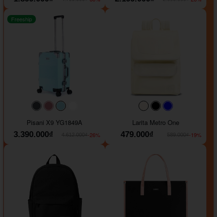
Freeship
#40454a
#b76e79
#9ad8e7
#ffffff
#faf0e6
#000000
#0000FF
Pisani X9 YG1849A
Larita Metro One
3.390.000₫
479.000₫
-26%
-19%
4.612.000₫
589.000₫