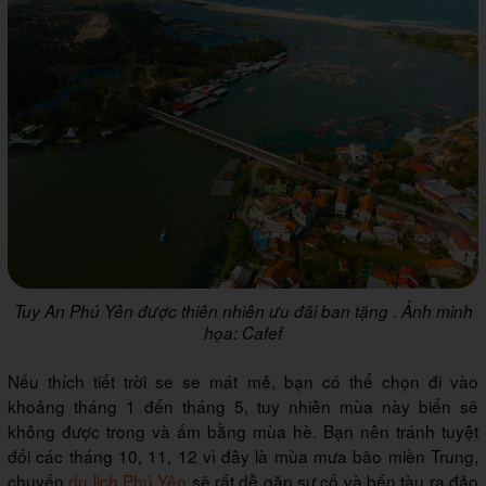
Tuy An Phú Yên được thiên nhiên ưu đãi ban tặng . Ảnh minh
họa: Cafef
Nếu thích tiết trời se se mát mẻ, bạn có thể chọn đi vào
khoảng tháng 1 đến tháng 5, tuy nhiên mùa này biển sẽ
không được trong và ấm bằng mùa hè. Bạn nên tránh tuyệt
đối các tháng 10, 11, 12 vì đây là mùa mưa bão miền Trung,
chuyến
du lịch Phú Yên
sẽ rất dễ gặp sự cố và bến tàu ra đảo