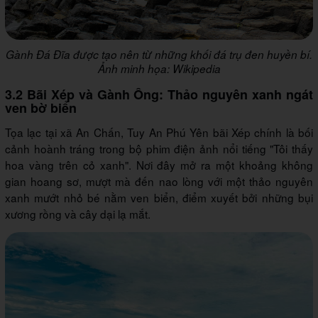
Gành Đá Đĩa được tạo nên từ những khối đá trụ đen huyền bí.
Ảnh minh họa: Wikipedia
3.2 Bãi Xép và Gành Ông: Thảo nguyên xanh ngát
ven bờ biển
Tọa lạc tại xã An Chấn, Tuy An Phú Yên bãi Xép chính là bối
cảnh hoành tráng trong bộ phim điện ảnh nổi tiếng "Tôi thấy
hoa vàng trên cỏ xanh". Nơi đây mở ra một khoảng không
gian hoang sơ, mượt mà đến nao lòng với một thảo nguyên
xanh mướt nhỏ bé nằm ven biển, điểm xuyết bởi những bụi
xương rồng và cây dại lạ mắt.