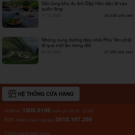
Săn lùng khu du lịch Đập Hàn dần đi vào
quên lãng
17.10.2023
29,438 lượt xem
Những cung đường đẹp nhất Phú Yên phải
đi qua một lần trong đời
22.09.2023
27,205 lượt xem
HỆ THỐNG CỬA HÀNG
1800.6198
Hotline:
(miễn phí 09:00 - 22:00)
0918.197.299
B2B
:
(Khách doanh nghiệp)
Chính sách bán hàng