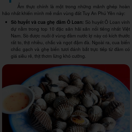
Ẩm thực chính là một trong những mảnh ghép hoàn
hảo nhất khiến mình mê mẩn vùng đất Tuy An Phú Yên này:
Sò huyết Ô Loan vinh
Sò huyết và cua ghẹ đầm Ô Loan:
dự nằm trong top 10 đặc sản hải sản nổi tiếng nhất Việt
Nam. Sò được nuôi ở vùng đầm nước lợ này có kích thước
rất to, thịt nhiều, chắc và ngọt đậm đà. Ngoài ra, cua biển
chắc gạch và ghẹ biển tươi đánh bắt trực tiếp từ đầm có
giá siêu rẻ, thịt thơm lừng khó cưỡng.