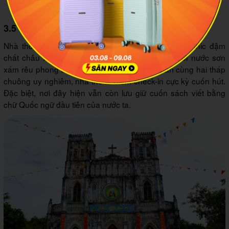
Tuy An Phú Yên. Ảnh minh họa: Vietnamairlines
3.5 Nhà thờ Mằng Lăng cổ kính
Nhà thờ Mằng Lăng là một công trình kiến trúc Gothic đậm
chất châu Âu cổ kính giữa lòng xứ hoa vàng. Với nước sơn
xám rêu phong trầm mặc nhuốm màu thời gian cùng hai tháp
chuông uy nghiêm, nhà thờ là điểm check-in cực kỳ cuốn hút.
Đặc biệt, nơi đây hiện vẫn còn lưu giữ cuốn sách viết bằng
chữ Quốc ngữ đầu tiên của nước ta.