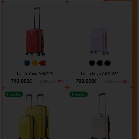
#093f69
#ffa500
#FF0000
#000000
#000000
#000000
Larita Yuno AH0325
Larita Miyo AH01252
749.000₫
799.000₫
-37%
-33%
1.189.000₫
1.199.000₫
Freeship
Freeship