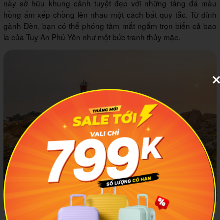
này sở hữu khung cảnh tuyệt đẹp với những tảng đá màu
hồng ấm xếp chồng lên nhau một cách bất quy tắc. Từ đỉnh
gành Đèn, bạn có thể phóng tầm mắt ngắm trọn biển cả bao
la của Tuy An Phú Yên như một bức tranh thủy mặc.
Hải đăng Gành Đèn là nơi bạn có thể ngắm toàn cảnh biển