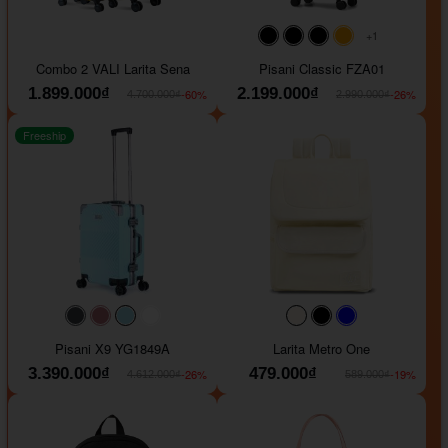
+1
#000000
#000000
#000000
#ffa500
Combo 2 VALI Larita Sena
Pisani Classic FZA01
1.899.000₫
2.199.000₫
-60%
-26%
4.700.000₫
2.990.000₫
Freeship
#40454a
#b76e79
#9ad8e7
#ffffff
#faf0e6
#000000
#0000FF
Pisani X9 YG1849A
Larita Metro One
3.390.000₫
479.000₫
-26%
-19%
4.612.000₫
589.000₫