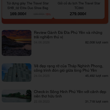
Túi đựng giày The Travel Star
Gối cổ du lịch The Travel Star
SHB_02 Elite Duo Shoe Bag
TC360
169.000₫
279.000₫
-15%
199.000₫
Review Gành Đá Đĩa Phú Yên và những
trải nghiệm thú vị
04.06.2026
82,008 lượt xem
Vẻ đẹp rạng rỡ của Tháp Nghinh Phong,
công trình đón gió giữa lòng Phú Yên
24.04.2025
45,492 lượt xem
Check-in Sông Hinh Phú Yên với cảnh đẹp
nên thơ hữu tình
22.09.2023
31,718 lượt xem