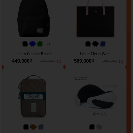
+1
#faf0e6
#000000
#0000FF
#008000
#000000
#000000
#1e35a5
Larita Classic Basic
Larita Metro Work
449.000₫
589.000₫
-13%
-16%
519.000₫
699.000₫
#000000
#964B00
#647290
#000000
#a9a9a9