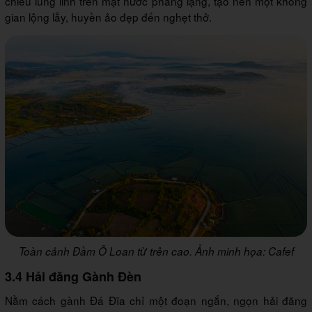
chiếu lung linh trên mặt nước phẳng lặng, tạo nên một không
gian lộng lẫy, huyền ảo đẹp đến nghẹt thở.
Toàn cảnh Đầm Ô Loan từ trên cao. Ảnh minh họa: Cafef
3.4 Hải đăng Gành Đèn
Nằm cách gành Đá Đĩa chỉ một đoạn ngắn, ngọn hải đăng