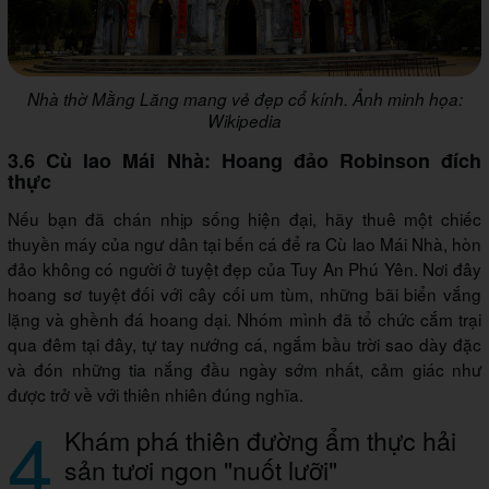
Nhà thờ Mằng Lăng mang vẻ đẹp cổ kính. Ảnh minh họa:
Wikipedia
3.6 Cù lao Mái Nhà: Hoang đảo Robinson đích
thực
Nếu bạn đã chán nhịp sống hiện đại, hãy thuê một chiếc
thuyền máy của ngư dân tại bến cá để ra Cù lao Mái Nhà, hòn
đảo không có người ở tuyệt đẹp của Tuy An Phú Yên. Nơi đây
hoang sơ tuyệt đối với cây cối um tùm, những bãi biển vắng
lặng và ghềnh đá hoang dại. Nhóm mình đã tổ chức cắm trại
qua đêm tại đây, tự tay nướng cá, ngắm bầu trời sao dày đặc
và đón những tia nắng đầu ngày sớm nhất, cảm giác như
được trở về với thiên nhiên đúng nghĩa.
4
Khám phá thiên đường ẩm thực hải
sản tươi ngon "nuốt lưỡi"