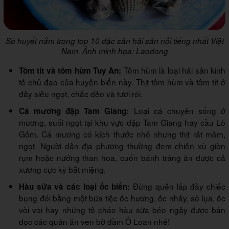
Sò huyết nằm trong top 10 đặc sản hải sản nổi tiếng nhất Việt
Nam. Ảnh minh họa: Laodong
Tôm hùm là loại hải sản kinh
Tôm tít và tôm hùm Tuy An:
tế chủ đạo của huyện biển này. Thịt tôm hùm và tôm tít ở
đây siêu ngọt, chắc dẻo và tươi rói.
Loại cá chuyên sống ở
Cá mương đập Tam Giang:
mương, suối ngọt tại khu vực đập Tam Giang hay cầu Lò
Gốm. Cá mương có kích thước nhỏ nhưng thịt rất mềm,
ngọt. Người dân địa phương thường đem chiên xù giòn
rụm hoặc nướng than hoa, cuốn bánh tráng ăn được cả
xương cực kỳ bắt miệng.
Đừng quên lấp đầy chiếc
Hàu sữa và các loại ốc biển:
bụng đói bằng một bữa tiệc ốc hương, ốc nhảy, sò lụa, ốc
vòi voi hay những tô cháo hàu sữa béo ngậy được bán
dọc các quán ăn ven bờ đầm Ô Loan nhé!