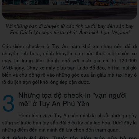
Với những bạn di chuyển từ các tỉnh xa thì bay đến sân bay
Phù Cát là lựa chọn tối ưu nhất. Ảnh minh họa: Vinpearl
Các điểm check-in ở Tuy An nằm khá xa nhau nên để di
chuyển linh hoạt, mình khuyên bạn nên thuê một chiếc xe
máy tại trung tâm thành phố với mức giá chỉ từ 120.000
VNĐ/ngày. Chạy xe máy giúp bạn tự do đổ đèo, hít hà mùi gió
biển và chủ động rẽ vào những góc cua ẩn giấu mà taxi hay ô
tô du lịch trọn gói khó lòng tiếp cận được.
3
Những tọa độ check-in "vạn người
mê" ở Tuy An Phú Yên
Hành trình vi vu Tuy An của mình là chuỗi những ngày
sững sờ trước bàn tay sắp đặt diệu kỳ của tạo hóa. Dưới đây là
những điểm đến mà mình đã lựa chọn đến tham quan.
3.1 Gành Đá Đĩa: Tuyệt tác kiến trúc của bà mẹ