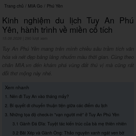
Trang chủ
/
MIA Go
/
Phú Yên
Kinh nghiệm du lịch Tuy An Phú
Yên, hành trình về miền cổ tích
15.06.2026
|
290 lượt xem
Tuy An Phú Yên mang trên mình chiều sâu trầm tích văn
hóa và nét đẹp bảng lảng nhuốm màu thời gian. Cùng theo
chân MIA.vn đến khám phá vùng đất thú vị mà cũng rất
đỗi thơ mộng này nhé.
Xem nhanh
1. Nên đi Tuy An vào tháng mấy?
2. Bí quyết di chuyển thuận tiện giữa các điểm du lịch
3. Những tọa độ check-in "vạn người mê" ở Tuy An Phú Yên
3.1 Gành Đá Đĩa: Tuyệt tác kiến trúc của bà mẹ thiên nhiên
3.2 Bãi Xép và Gành Ông: Thảo nguyên xanh ngát ven bờ