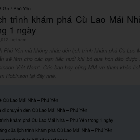
A Go
/
Phú Yên
ịch trình khám phá Cù Lao Mái N
ng 1 ngày
,012 lượt xem
ch Phú Yên mà không nhắc đến lịch trình khám phá Cù Lao 
n sẽ làm cho các bạn tiếc nuối khi bỏ qua hòn đảo được
inson Việt Nam”. Các bạn hãy cùng MIA.vn tham khảo lịch
àm Robinson tại đây nhé.
về Cù Lao Mái Nhà – Phú Yên
n di chuyển đến Cù Lao Mái Nhà – Phú Yên
ịch trình khám phá Cù Lao Mái Nhà – Phú Yên trong 1 ngày
sáng của lịch trình khám phá Cù Lao Mái Nhà – Phú Yên
rưa thưởng thức hải sản tươi ngon