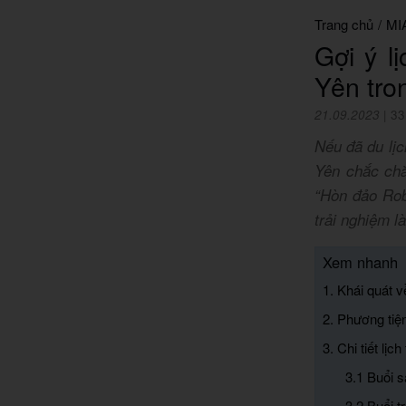
Trang chủ
/
MI
Gợi ý l
Yên tro
21.09.2023
|
33
Nếu đã du lị
Yên chắc chắ
“Hòn đảo Rob
trải nghiệm l
Xem nhanh
1. Khái quát 
2. Phương tiệ
3. Chi tiết l
3.1 Buổi 
3.2 Buổi t