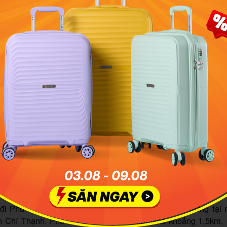
Đàn cá heo xuất hiện ở gần Cù Lao Mái Nhà – Phú Yên
ao xuyến nét bình yên mộng mơ ở Đầm Ô Loan Phú Yên
ng tiện di chuyển đến Cù Lao Mái Nhà
hà trực thuộc Phú Yên, nên trước hết các bạn phải tìm hi
 Yên
an toàn, có thể sử dụng máy bay, tàu hỏa, xe khách ho
a lý của bạn so với Phú Yên.
đi Phú Yên bằng xe khách thì bảo bác tài xế cho dừng tại 
rấn Chí Thạnh, Phú Yên) cách cù lao Mái Nhà khoảng 1,5km, 