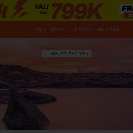
VALI
BALO
TÚI XÁCH
PHỤ KIỆN
← MIA GO PHÚ YÊN