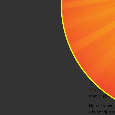
Xem thêm:
X
2
Phươ
Yên
Cù Lao Mái N
tiện đến Phú
theo vị trí đị
Nếu các bạn 
(thuộc thị t