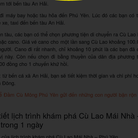
ôm tới bến tàu An Hải.
đi máy bay hoặc tàu hỏa đến Phú Yên. Lúc đó các bạn có t
 xe, taxi đến bến tàu An Hải.
n tàu, các bạn có thể chọn phương tiện di chuyển ra Cù La
hoặc cano. Giá vé cano cho một lần sang Cù Lao khoảng 100.
gười. Cano đi rất nhanh, chỉ khoảng 10 phút là các bạn đã 
vị này. Còn nếu chọn đi bằng thuyền của dân địa phương t
00 đồng cho 1 chuyến khứ hồi.
 từ bến cá xã An Hải, bạn sẽ tiết kiệm thời gian và chi phí hơ
h Đông.
ể Đầm Cù Mông Phú Yên gửi đến những con người bận rộn 
tiết lịch trình khám phá Cù Lao Mái Nhà
trong 1 ngày
g của lịch trình khám phá Cù Lao Mái Nhà – Phú Yên