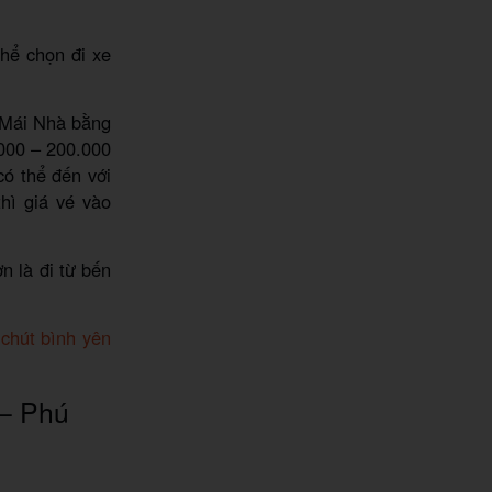
hể chọn đi xe
o Mái Nhà bằng
000 – 200.000
có thể đến với
hì giá vé vào
n là đi từ bến
chút bình yên
 – Phú