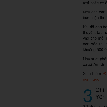
taxi hoặc xe 
Nếu các bạn 
bus hoặc thuê
Khi đã đến bế
thuyền, tàu 
vnđ cho mỗi n
hòn đảo thú 
khoảng 500.0
Nếu xuất phát
cá xã An Nin
Xem thêm:
Đ
non nước
3
Chi 
Yên 
3.1 Buổi sán