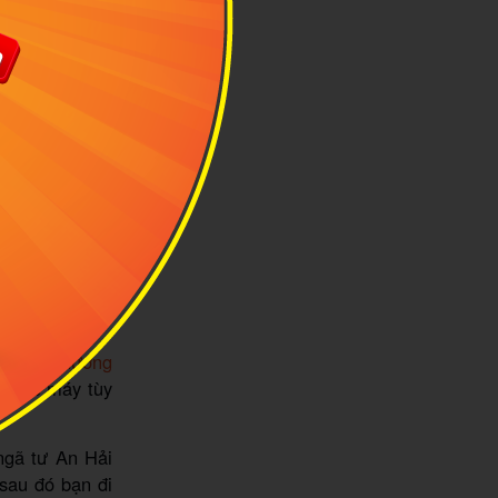
 – Phú
ểu các
phương
ặc xe máy tùy
ngã tư An Hải
sau đó bạn đi