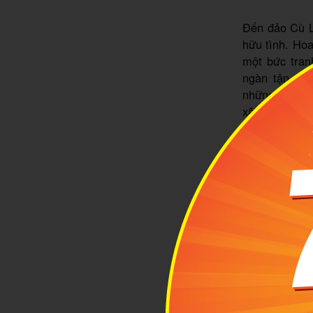
Đến đảo Cù L
hữu tình. Ho
một bức tran
ngàn tận châ
những đàn cá
xăm.