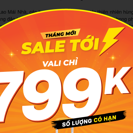
ao Mái Nhà, các bạn sẽ choáng ngợp trước thiên nhiên hùng
ang đảo không một bóng người, rừng cây bãi đá rêu phong ph
h của vùng đất tách biệt thế giới. Đâu đó sẽ là bãi đá thả
n trời, những gò đá cao và bãi tắm thoải, nước xanh tron
 heo bơi lội, nô đùa cùng du khách, như chào mời đến xứ 