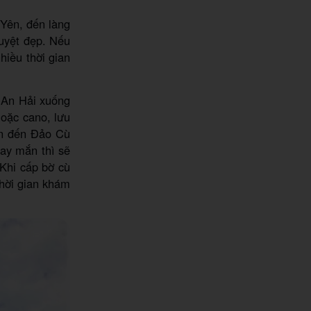
 Yên, đến làng
uyệt đẹp. Nếu
hiều thời gian
 An Hải xuống
hoặc cano, lưu
ển đến Đảo Cù
ay mắn thì sẽ
 Khi cấp bờ cù
thời gian khám