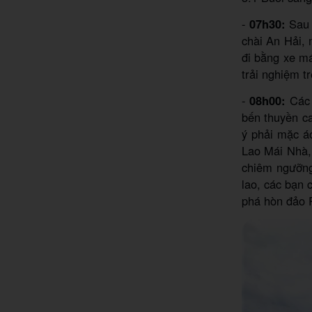
-
07h30:
Sau 
chài An Hải,
đi bằng xe má
trải nghiệm t
-
08h00:
Các 
bến thuyền ca
ý phải mặc á
Lao Mái Nhà,
chiêm ngưỡng 
lao, các bạn 
phá hòn đảo 