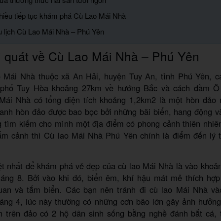
chiều tiếp tục khám phá Cù Lao Mái Nhà
du lịch Cù Lao Mái Nhà – Phú Yên
 quát về Cù Lao Mái Nhà – Phú Yên
 Mái Nhà thuộc xã An Hải, huyện Tuy An, tỉnh Phú Yên, c
 phố Tuy Hòa khoảng 27km về hướng Bắc và cách đầm Ô
Mái Nhà có tổng diện tích khoảng 1,2km2 là một hòn đảo
uanh hòn đảo được bao bọc bởi những bãi biển, hang động và
 tìm kiếm cho mình một địa điểm có phong cảnh thiên nhiê
ắm cảnh thì Cù lao Mái Nhà Phú Yên chính là điểm đến lý 
ệt nhất để khám phá vẻ đẹp của cù lao Mái Nhà là vào khoản
tháng 8. Bởi vào khi đó, biển êm, khí hậu mát mẻ thích hợp
an và tắm biển. Các bạn nên tránh đi cù lao Mái Nhà vào
háng 4, lúc này thường có những cơn bão lớn gây ảnh hưởng
n trên đảo có 2 hộ dân sinh sống bằng nghề đánh bắt cá, 