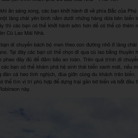
khi ăn sáng xong, các bạn khởi hành đi về phía Bắc của Phú
 một làng chài yên bình nằm dưới những hàng dừa bên biển t
y thì các bạn có thể khởi hành sớm hơn để có thể có thêm n
rên Cù Lao Mái Nhà.
bạn di chuyển bách bộ men theo con đường nhỏ ở làng chài
no. Tại đây các bạn có thể chọn đi qua cù lao bằng thuyền 
o phao đầy đủ để đảm bảo an toàn. Trên quá trình di chuy
 các bạn có thể khám phá hệ sinh thái biển xanh mát, nếu m
đàn cá heo tinh nghịch, đùa giỡn cùng du khách trên biển.
có thể tìm vị trí phù hợp để dựng trại gần bờ biển và bắt đầu 
Robinson này.