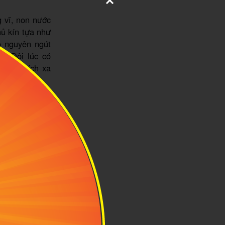
 vĩ, non nước
ủ kín tựa như
o nguyên ngút
g. Đôi lúc có
sở cổ tích xa