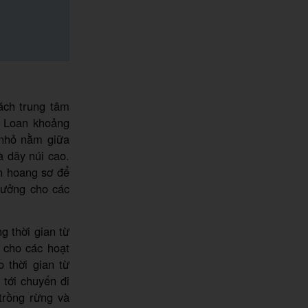
ách trung tâm
 Loan khoảng
 nhỏ nằm giữa
 dãy núi cao.
n hoang sơ để
tưởng cho các
g thời gian từ
 cho các hoạt
 thời gian từ
 tới chuyến đi
trồng rừng và