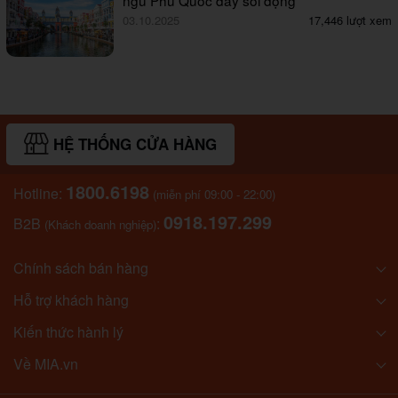
ngủ Phú Quốc đầy sôi động
03.10.2025
17,446 lượt xem
HỆ THỐNG CỬA HÀNG
1800.6198
Hotline:
(miễn phí 09:00 - 22:00)
0918.197.299
B2B
:
(Khách doanh nghiệp)
Chính sách bán hàng
Hỗ trợ khách hàng
Kiến thức hành lý
Về MIA.vn