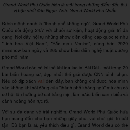
Grand World Phú Quốc hiện là một trong những điểm đến thú
vị bậc nhất đảo Ngọc. Ảnh: Grand World Phú Quốc
Được mệnh danh là "thành phố không ngủ", Grand World Phú
Quốc sôi động 24/7 với chuỗi sự kiện, hoạt động giải trí đa
dạng. Nơi đây hội tụ những show diễn đẳng cấp quốc tế như
"Tinh hoa Việt Nam", "Sắc màu Venice", cùng hơn 2920
minishow ban ngày và 265 show biểu diễn nghệ thuật đường
phố mỗi năm.
Grand World còn có lợi thế khi tọa lạc tại Bãi Dài - một trong 20
bãi biển hoang sơ, đẹp nhất thế giới được CNN bình chọn.
Nếu có dịp xách
vali
đến đây, bạn không chỉ được hòa mình
vào không khí sôi động của "thành phố không ngủ" mà còn có
cơ hội tận hưởng bờ cát trắng mịn, làn nước biển xanh biếc và
cảnh hoàng hôn rực rỡ.
Với sự đa dạng về trải nghiệm, Grand World Phú Quốc hứa
hẹn mang đến cho bạn những giây phút vui chơi giải trí bất
tận. Dù bạn là ai, yêu thích điều gì, Grand World đều có thể