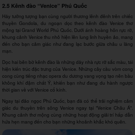
2.5 Kênh đào “Venice” Phú Quốc
Hãy tưởng tượng bạn cùng người thương lênh đênh trên chiếc
thuyền Gondola, du ngoạn dọc theo kênh đào Venice thơ
mộng tại Grand World Phú Quốc. Dưới ánh hoàng hôn rực rỡ,
khung cảnh Venice thu nhỏ hiện lên lung linh huyền ảo, mang
đến cho bạn cảm giác như đang lạc bước giữa châu u lãng
mạn.
Dọc hai bên bờ kênh đào là những dãy nhà rực rỡ sắc màu, tái
hiện kiến trúc đặc trưng của Venice. Những cây cầu vòm cong
cong cùng tiếng nhạc opera du dương vang vọng tạo nên bầu
không khí đậm chất Ý, khiến bạn như đang du hành ngược
thời gian về với Venice cổ kính.
Ngay tại đảo ngọc Phú Quốc, bạn đã có thể trải nghiệm cảm
giác du thuyền trên sông Venice ngay tại "Venice Châu Á".
Khung cảnh thơ mộng cùng những hoạt động giải trí hấp dẫn
hứa hẹn mang đến cho bạn những khoảnh khắc khó quên.