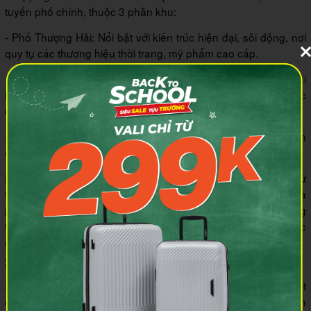
tuyến phố chính, thuộc 3 phân khu:
- Phố Thượng Hải: Nổi bật với kiến trúc hiện đại, sôi động, nơi
quy tụ các thương hiệu thời trang, mỹ phẩm cao cấp.
- Phố Địa Trung Hải: Mang phong cách kiến trúc Địa Trung Hải
lãng mạn, nơi bày bán các sản phẩm thủ công mỹ nghệ độc
đáo.
- Phố Đông Dương: Giới thiệu kiến trúc Pháp cổ điển, nơi bạn
có thể tìm thấy những sản vật địa phương đặc trưng.
Phố Thương mại Grand World cung cấp đa dạng mặt hàng từ
thời trang, mỹ phẩm, đồ trang trí, mỹ nghệ đến các sản vật địa
phương. Bạn có thể thỏa sức mua sắm và khám phá những
thương hiệu nổi tiếng thế giới cũng như những sản phẩm độc
đáo mang đậm dấu ấn Phú Quốc.
2.7 Show Diễn “Tinh Hoa Việt Nam”
Show diễn "Tinh hoa Việt Nam" là một điểm nhấn nghệ thuật
đặc sắc tại Grand World Phú Quốc. Chương trình được dàn