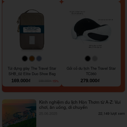
#000000
#964B00
#647290
#000000
#a9a9a9
Túi đựng giày The Travel Star
Gối cổ du lịch The Travel Star
SHB_02 Elite Duo Shoe Bag
TC360
169.000₫
279.000₫
-15%
199.000₫
Kinh nghiệm du lịch Hòn Thơm từ A-Z: Vui
chơi, ăn uống, di chuyển
25.06.2025
22,149 lượt xem