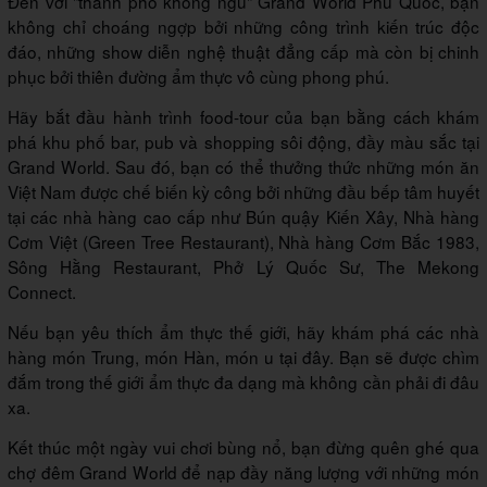
Đến với "thành phố không ngủ" Grand World Phú Quốc, bạn
không chỉ choáng ngợp bởi những công trình kiến trúc độc
đáo, những show diễn nghệ thuật đẳng cấp mà còn bị chinh
phục bởi thiên đường ẩm thực vô cùng phong phú.
Hãy bắt đầu hành trình food-tour của bạn bằng cách khám
phá khu phố bar, pub và shopping sôi động, đầy màu sắc tại
Grand World. Sau đó, bạn có thể thưởng thức những món ăn
Việt Nam được chế biến kỳ công bởi những đầu bếp tâm huyết
tại các nhà hàng cao cấp như Bún quậy Kiến Xây, Nhà hàng
Cơm Việt (Green Tree Restaurant), Nhà hàng Cơm Bắc 1983,
Sông Hằng Restaurant, Phở Lý Quốc Sư, The Mekong
Connect.
Nếu bạn yêu thích ẩm thực thế giới, hãy khám phá các nhà
hàng món Trung, món Hàn, món u tại đây. Bạn sẽ được chìm
đắm trong thế giới ẩm thực đa dạng mà không cần phải đi đâu
xa.
Kết thúc một ngày vui chơi bùng nổ, bạn đừng quên ghé qua
chợ đêm Grand World để nạp đầy năng lượng với những món