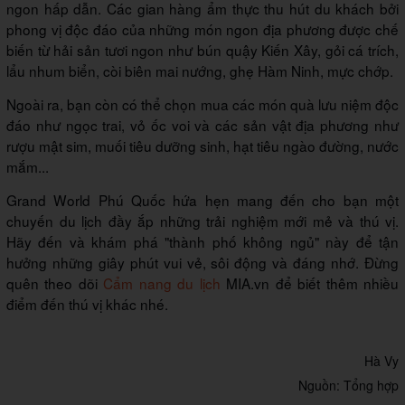
ngon hấp dẫn. Các gian hàng ẩm thực thu hút du khách bởi
phong vị độc đáo của những món ngon địa phương được chế
biến từ hải sản tươi ngon như bún quậy Kiến Xây, gỏi cá trích,
lẩu nhum biển, còi biên mai nướng, ghẹ Hàm Ninh, mực chớp.
Ngoài ra, bạn còn có thể chọn mua các món quà lưu niệm độc
đáo như ngọc trai, vỏ ốc voi và các sản vật địa phương như
rượu mật sim, muối tiêu dưỡng sinh, hạt tiêu ngào đường, nước
mắm...
Grand World Phú Quốc hứa hẹn mang đến cho bạn một
chuyến du lịch đầy ắp những trải nghiệm mới mẻ và thú vị.
Hãy đến và khám phá "thành phố không ngủ" này để tận
hưởng những giây phút vui vẻ, sôi động và đáng nhớ. Đừng
quên theo dõi
Cẩm nang du lịch
MIA.vn để biết thêm nhiều
điểm đến thú vị khác nhé.
Hà Vy
Nguồn: Tổng hợp