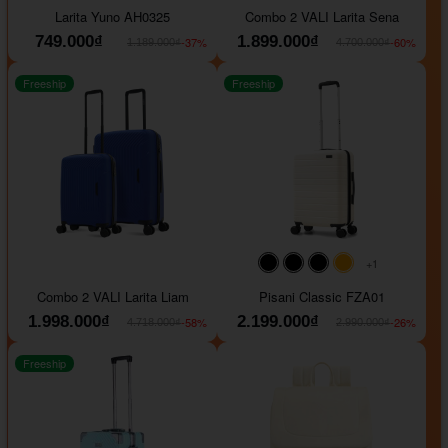
Larita Yuno AH0325
Combo 2 VALI Larita Sena
749.000₫
1.899.000₫
-37%
-60%
1.189.000₫
4.700.000₫
Freeship
Freeship
+1
#000000
#000000
#000000
#ffa500
Combo 2 VALI Larita Liam
Pisani Classic FZA01
1.998.000₫
2.199.000₫
-58%
-26%
4.718.000₫
2.990.000₫
Freeship