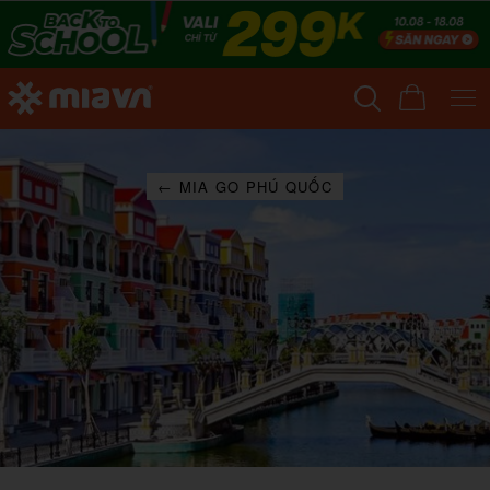
← MIA GO PHÚ QUỐC