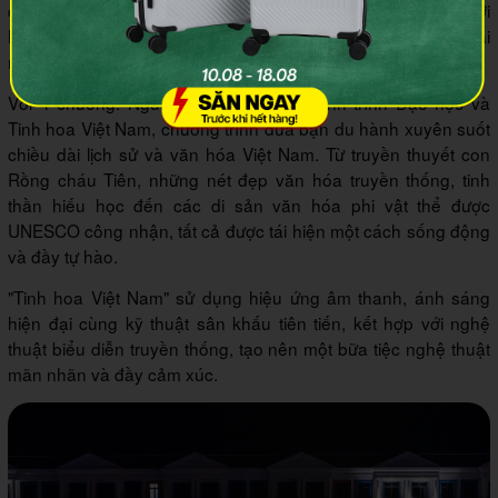
dựng công phu trên sân khấu ngoài trời rộng 11.200m2 với
hơn 200 diễn viên chuyên nghiệp, mang đến cho bạn một trải
nghiệm nghệ thuật thực cảnh ấn tượng và đầy cảm xúc.
Với 4 chương: Nguồn cội, Đời sống, Hành trình Đạo học và
Tinh hoa Việt Nam, chương trình đưa bạn du hành xuyên suốt
chiều dài lịch sử và văn hóa Việt Nam. Từ truyền thuyết con
Rồng cháu Tiên, những nét đẹp văn hóa truyền thống, tinh
thần hiếu học đến các di sản văn hóa phi vật thể được
UNESCO công nhận, tất cả được tái hiện một cách sống động
và đầy tự hào.
"Tinh hoa Việt Nam" sử dụng hiệu ứng âm thanh, ánh sáng
hiện đại cùng kỹ thuật sân khấu tiên tiến, kết hợp với nghệ
thuật biểu diễn truyền thống, tạo nên một bữa tiệc nghệ thuật
mãn nhãn và đầy cảm xúc.