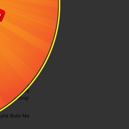
 di chuyển về
đêm. Đây cũng
huột 3N2Đ của
Hillside (đối
hú lạc đà dễ
áy và phụ kiện
đi, không phí
u bạn Ryan nhà
ảu cùng những
Nhật Duật. Giá
á 1.000 đồng/
m phá Buôn Ma