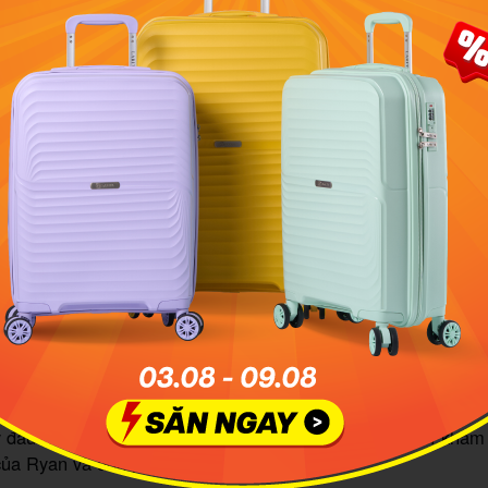
ay Đà Nẵng - Buôn Ma Thuột vào lúc 15h, Ryan cùng bạn
e Highland House. Giá phòng ở đây khoảng 450.000 đồng/
ưu trú của team Ryan trong hành trình khám phá Buôn Ma T
oảng 1 tiếng đồng hồ, 16h nhóm Ryan đến Phim trường Lee’s 
n 8 đi vào tầm hơn 2km) chụp hình sống ảo cùng những c
é vào cổng là 120.000 đồng. Ngoài ra, ở đây còn cho thuê v
ông Cổ dành cho các bạn nữ với giá 120.000 đồng, an tâm 
ạn sẽ có một bộ ảnh xinh lung linh luôn. Bằng chứng là cậ
trình khám phá Buôn Ma Thuột 3N2Đ đã chứng minh điều đó.
 một food reviewer, đồ ăn là chân ái, anh chàng nhanh nh
ăn đặc sản bánh ướt thịt nướng chồng dĩa 45 ở số 45 Trần 
m: thịt nướng 25.000 đồng/đĩa, bánh ướt, xoài, dưa đồng gi
y đầu tiên không thể nào trọn vẹn hơn trong hành trình khá
ủa Ryan và đồng bọn.