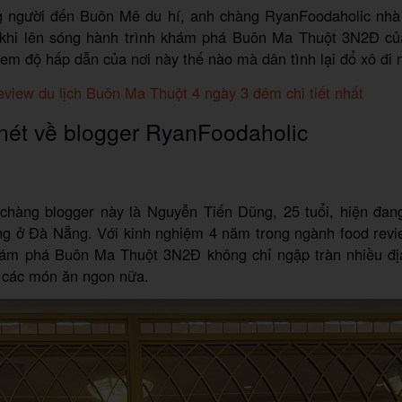
 người đến Buôn Mê du hí, anh chàng RyanFoodaholic nhà
khi lên sóng hành trình khám phá Buôn Ma Thuột 3N2Đ c
m độ hấp dẫn của nơi này thế nào mà dân tình lại đổ xô đi 
view du lịch Buôn Ma Thuột 4 ngày 3 đêm chi tiết nhất
nét về blogger RyanFoodaholic
 chàng blogger này là Nguyễn Tiến Dũng, 25 tuổi, hiện đan
ng ở Đà Nẵng. Với kinh nghiệm 4 năm trong ngành food revi
hám phá Buôn Ma Thuột 3N2Đ không chỉ ngập tràn nhiều đị
 các món ăn ngon nữa.