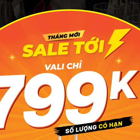
anFoodaholic điển trai với chuyến hành trình khám phá Bu
3N2Đ của chúng ta đây
yến hành trình khám phá Buôn Ma Thuộ
tiết nhất
g ngày đầu tiên trong hành trình khám phá Buôn Ma Thuột 3