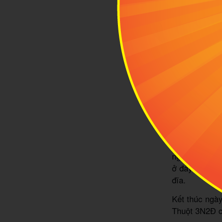
Đáp chuyến b
khách sạn Th
là địa chỉ l
mình.
Nghỉ ngơi kh
diện 37 thô
thương, giá v
phong cách M
hoài đâu vì b
ta sau hành 
19h: Đối với
người bạn đi 
ở đây bao gồ
đĩa.
Kết thúc ngà
Thuột 3N2Đ c