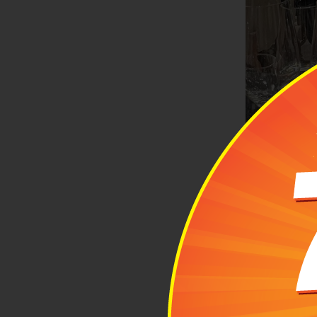
Cậu bạn Ry
2
Chu
chi 
2.1 Khởi độn