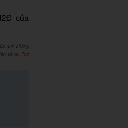
N2Đ của
của anh chàng
 lên và
du lịch