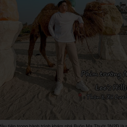
đầu tiên trong hành trình khám phá Buôn Ma Thuột 3N2Đ là 