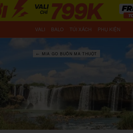
VALI
BALO
TÚI XÁCH
PHỤ KIỆN
← MIA GO BUÔN MA THUỘT