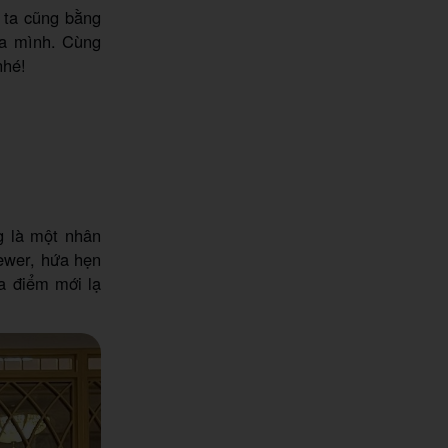
 ta cũng bằng
ủa mình. Cùng
nhé!
g là một nhân
ewer, hứa hẹn
a điểm mới lạ