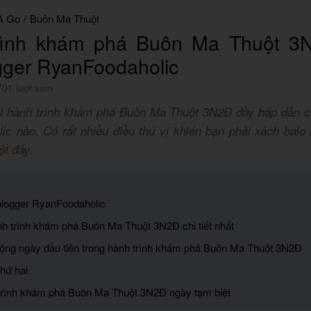
A Go
/
Buôn Ma Thuột
rình khám phá Buôn Ma Thuột 3
gger RyanFoodaholic
701 lượt xem
i hành trình khám phá Buôn Ma Thuột 3N2Đ đầy hấp dẫn 
ic nào. Có rất nhiều điều thú vị khiến bạn phải xách balo
ột
đấy.
 blogger RyanFoodaholic
h trình khám phá Buôn Ma Thuột 3N2Đ chi tiết nhất
động ngày đầu tiên trong hành trình khám phá Buôn Ma Thuột 3N2Đ
hứ hai
trình khám phá Buôn Ma Thuột 3N2Đ ngày tạm biệt