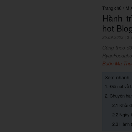
Trang chủ
/
MI
Hành t
hot Blo
25.09.2023
|
3,
Cùng theo dõ
RyanFoodahol
Buôn Ma Thu
Xem nhanh
1. Đôi nét về
2. Chuyến hàn
2.1 Khởi 
2.2 Ngày t
2.3 Hành 