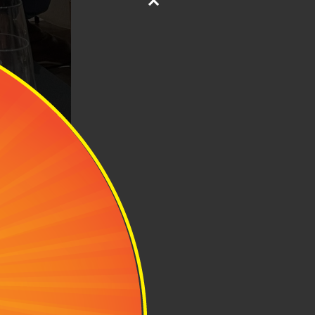
ôn Ma Thuột
t 3N2Đ
N2Đ