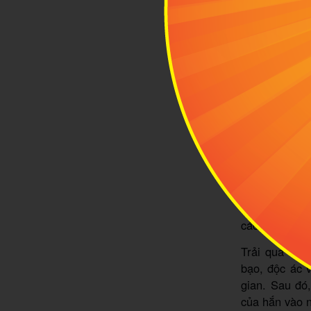
1.2 Lịch s
Dinh chúa Đả
Nơi đây đã t
thời kỳ Pháp
Dinh chúa Đả
sân vườn và 
ra khu vực C
Ở thời kỳ trư
đầu não để q
chức cai trị 
âm mưu, thủ 
các nhà tù.
Trải qua rất 
bạo, độc ác v
gian. Sau đó,
của hắn vào 