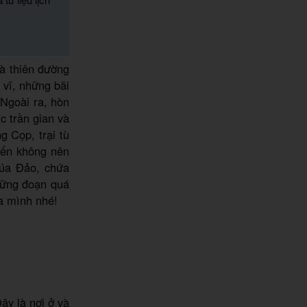
à thiên đường
 vĩ, những bãi
 Ngoài ra, hòn
c trần gian và
g Cọp, trại tù
đến không nên
húa Đảo, chứa
hững đoạn quá
 mình nhé!
ây là nơi ở và