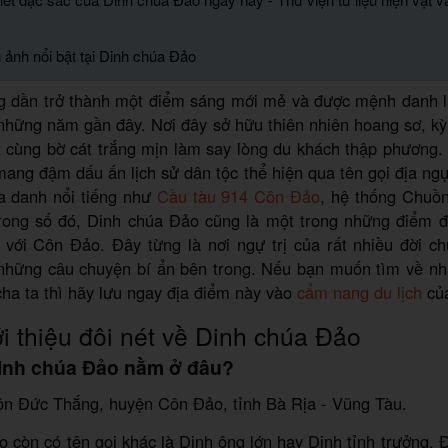
 ảnh nổi bật tại Dinh chúa Đảo
 dần trở thành một điểm sáng mới mẻ và được mệnh danh l
 những năm gần đây. Nơi đây sở hữu thiên nhiên hoang sơ, kỳ
t cùng bờ cát trắng mịn làm say lòng du khách thập phương.
ang đậm dấu ấn lịch sử dân tộc thể hiện qua tên gọi địa ngụ
a danh nổi tiếng như
Cầu tàu 914 Côn Đảo
, hệ thống Chuồn
ng số đó, Dinh chúa Đảo cũng là một trong những điểm 
n với Côn Đảo. Đây từng là nơi ngự trị của rất nhiều đời c
những câu chuyện bí ẩn bên trong. Nếu bạn muốn tìm về n
ha ta thì hãy lưu ngay địa điểm này vào
cẩm nang du lịch
của
 thiệu đôi nét về Dinh chúa Đảo
Dinh chúa Đảo nằm ở đâu?
Tôn Đức Thắng, huyện Côn Đảo, tỉnh Bà Rịa - Vũng Tàu.
 còn có tên gọi khác là Dinh ông lớn hay Dinh tỉnh trưởng. Đ