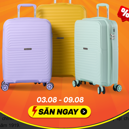
ử hình thành của Dinh chúa Đảo
o bắt đầu khởi công xây dựng từ năm 1862 và hoàn thành 
rải qua 53 đời chúa Đảo xuyên suốt 113 năm, trong đó gồm
 thuộc và 14 chúa dưới thời đế quốc Mỹ chiếm đóng. Tổng 
o vào khoảng 1,86 hecta, bao gồm tòa nhà chính, các gian
các hạng mục công trình khác. Cổng chính của Dinh chúa Đ
ầu Tàu 914.
ớc, dưới sự điều hành của các chúa Đảo, Dinh chúa Đảo trở
uản lý toàn bộ hệ thống nhà tù cũng như nơi làm việc củ
trên hòn đảo này. Đây là nơi đưa ra những mệnh lệnh, quyết đ
đoạn của các quan chức cấp cao nhằm đày ải và tiêu diệt 
nhiều đời cai trị thì dưới thời chúa Đảo Andouard của Phá
ới tù nhân mà hòn đảo xinh đẹp này gắn liền với biệt danh
 chính những người tù đã trừng trị tên chúa Đảo này tại c
năm 1919.