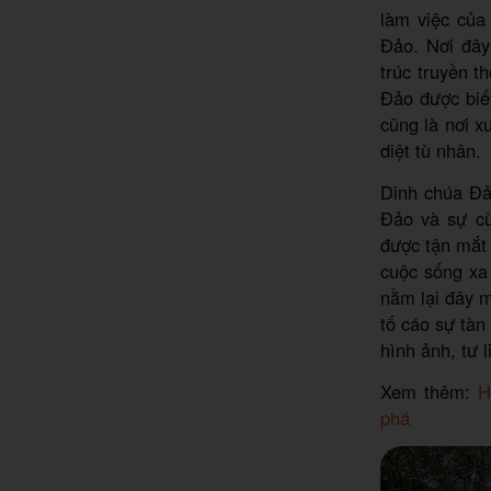
làm việc của
Đảo. Nơi đây
trúc truyền 
Đảo được biế
cũng là nơi x
diệt tù nhân.
Dinh chúa Đảo
Đảo và sự c
được tận mắt 
cuộc sống xa
nằm lại đây m
tố cáo sự tàn
hình ảnh, tư 
Xem thêm:
H
phá