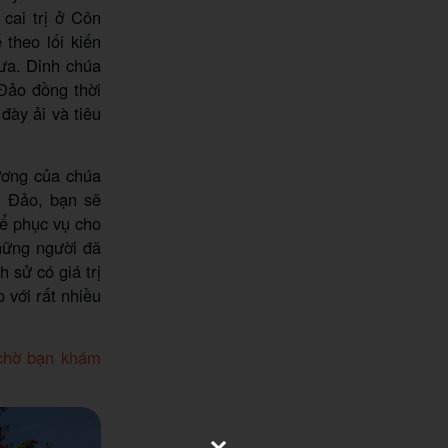
cai trị ở Côn
theo lối kiến
ưa. Dinh chúa
Đảo đồng thời
đày ải và tiêu
vương của chúa
 Đảo, bạn sẽ
để phục vụ cho
hững người đã
 sử có giá trị
 với rất nhiều
 chờ bạn khám