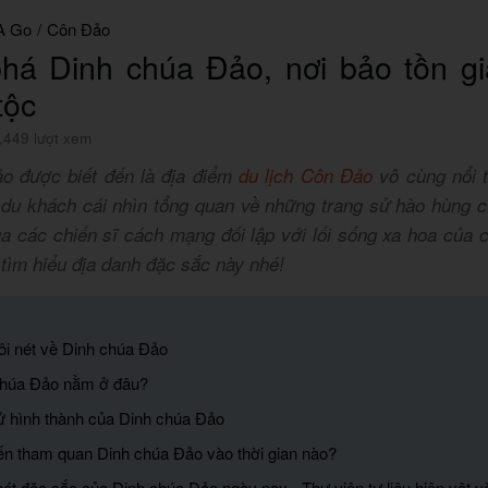
A Go
/
Côn Đảo
á Dinh chúa Đảo, nơi bảo tồn giá 
tộc
,449 lượt xem
o được biết đến là địa điểm
du lịch Côn Đảo
vô cùng nổi t
 du khách cái nhìn tổng quan về những trang sử hào hùng c
ủa các chiến sĩ cách mạng đối lập với lối sống xa hoa của 
tìm hiểu địa danh đặc sắc này nhé!
đôi nét về Dinh chúa Đảo
chúa Đảo nằm ở đâu?
sử hình thành của Dinh chúa Đảo
ến tham quan Dinh chúa Đảo vào thời gian nào?
t đặc sắc của Dinh chúa Đảo ngày nay - Thư viện tư liệu hiện vật và 