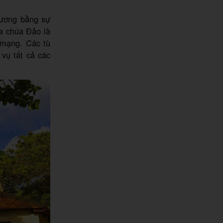
vương bằng sự
ủa chúa Đảo là
 mạng. Các tù
vụ tất cả các