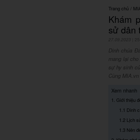
Trang chủ
/
MI
Khám ph
sử dân 
27.09.2023
|
25
Dinh chúa Đả
mang lại cho
sự hy sinh c
Cùng MIA.vn 
Xem nhanh
1. Giới thiệu 
1.1 Dinh 
1.2 Lịch 
1.3 Nên đ
2. Khám phá né