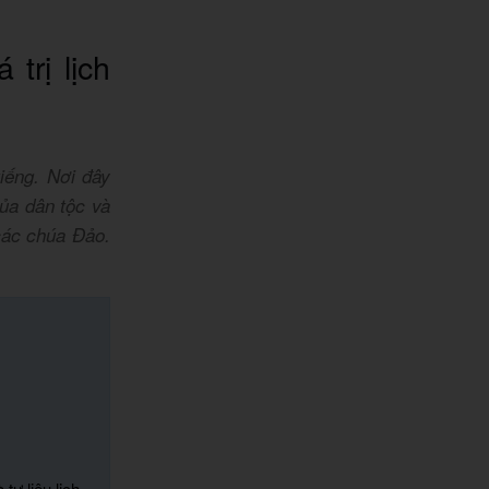
trị lịch
iếng. Nơi đây
ủa dân tộc và
các chúa Đảo.
tư liệu lịch