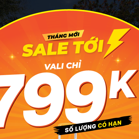
ảo là nơi sinh hoạt và làm việc của các chúa Đảo vào thời kỳ 
trước