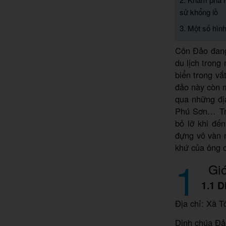
sử khổng lồ
3. Một số hình
Côn Đảo đang
du lịch trong
biển trong vắ
đảo này còn m
qua những đị
Phú Sơn… Tro
bỏ lỡ khi đế
đựng vô vàn 
khứ của ông c
1
Giới
1.1 
Địa chỉ: Xã 
Dinh chúa Đảo