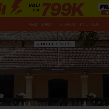
VALI
BALO
TÚI XÁCH
PHỤ KIỆN
← MIA GO CÔN ĐẢO