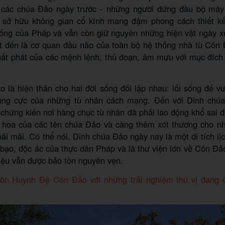
 các chúa Đảo ngày trước - những người đứng đầu bộ máy 
 sở hữu không gian cổ kính mang đậm phong cách thiết kế 
thống của Pháp và vẫn còn giữ nguyên những hiện vật ngày x
t đến là cơ quan đầu não của toàn bộ hệ thống nhà tù Côn 
uất phát của các mệnh lệnh, thủ đoạn, âm mưu với mục đích 
 là hiện thân cho hai đời sống đối lập nhau: lối sống đế 
ùng cực của những tù nhân cách mạng. Đến với Dinh chúa
chứng kiến nơi hàng chục tù nhân đã phải lao động khổ sai 
 hoa của các tên chúa Đảo và càng thêm xót thương cho n
ãi mãi. Có thể nói, Dinh chúa Đảo ngày nay là một di tích lịch
 bạo, độc ác của thực dân Pháp và là thư viện lớn về Côn Đảo
liệu vẫn được bảo tồn nguyên vẹn.
òn Huynh Đệ Côn Đảo với những trải nghiệm thú vị đang