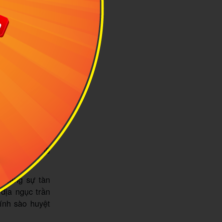
vào năm 1876.
 có 39 chúa ở
diện tích của
 nhà phụ cùng
ảo nhìn thẳng
 thành cơ quan
a bộ máy quan
ịnh và bàn bạc
tù nhân trong
p, bằng sự tàn
 địa ngục trần
hính sào huyệt