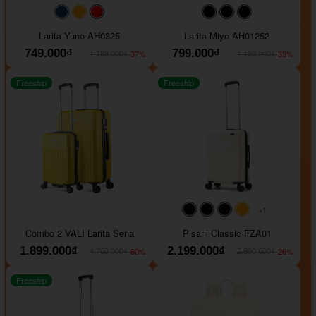
#093f69
#ffa500
#FF0000
#000000
#000000
#000000
Larita Yuno AH0325
Larita Miyo AH01252
749.000₫
799.000₫
-37%
-33%
1.189.000₫
1.199.000₫
Freeship
Freeship
+1
#000000
#000000
#000000
#ffa500
Combo 2 VALI Larita Sena
Pisani Classic FZA01
1.899.000₫
2.199.000₫
-60%
-26%
4.700.000₫
2.990.000₫
Freeship