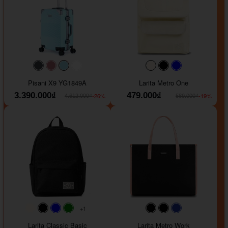
#40454a
#b76e79
#9ad8e7
#ffffff
#faf0e6
#000000
#0000FF
Pisani X9 YG1849A
Larita Metro One
3.390.000₫
479.000₫
-26%
-19%
4.612.000₫
589.000₫
+1
#faf0e6
#000000
#0000FF
#008000
#000000
#000000
#1e35a5
Larita Classic Basic
Larita Metro Work