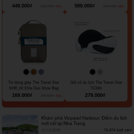
449.000₫
589.000₫
-13%
-16%
519.000₫
699.000₫
#000000
#964B00
#647290
#000000
#a9a9a9
Túi đựng giày The Travel Star
Gối cổ du lịch The Travel Star
SHB_02 Elite Duo Shoe Bag
TC360
169.000₫
279.000₫
-15%
199.000₫
Khám phá Vinpearl Harbour: Điểm du lịch
mới nổi tại Nha Trang
12.12.2025
70,974 lượt xem