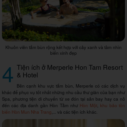
Khuôn viên tắm bùn rộng kết hợp với cây xanh và tầm nhìn
biển xinh đẹp
4
Tiện ích ở Merperle Hon Tam Resort
& Hotel
Bên cạnh khu vực tắm bùn, Merperle có các dịch vụ
khác để phục vụ tốt nhất những nhu cầu thư giãn của bạn như
Spa, phương tiện di chuyển từ xe đón tại sân bay hay ca nô
đến các địa danh gần Hòn Tằm như
Hòn Một
,
khu bảo tồn
biển Hòn Mun Nha Trang
,... và các tiện ích khác.