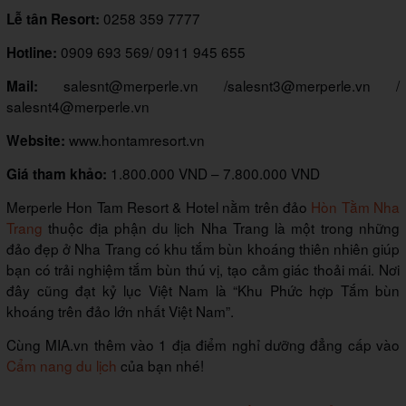
0258 359 7777
Lễ tân Resort:
0909 693 569/ 0911 945 655
Hotline:
salesnt@merperle.vn /salesnt3@merperle.vn /
Mail:
salesnt4@merperle.vn
www.hontamresort.vn
Website:
1.800.000 VND – 7.800.000 VND
Giá tham khảo:
Merperle Hon Tam Resort & Hotel nằm trên đảo
Hòn Tằm Nha
Trang
thuộc địa phận
du lịch Nha Trang
là một trong những
đảo đẹp ở Nha Trang có khu tắm bùn khoáng thiên nhiên giúp
bạn có trải nghiệm tắm bùn thú vị, tạo cảm giác thoải mái. Nơi
đây cũng đạt kỷ lục Việt Nam là “Khu Phức hợp Tắm bùn
khoáng trên đảo lớn nhất Việt Nam”.
Cùng MIA.vn thêm vào 1 địa điểm nghỉ dưỡng đẳng cấp vào
Cẩm nang du lịch
của bạn nhé!