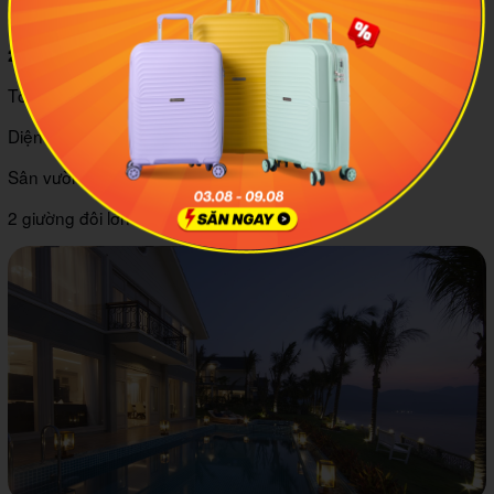
Hồ bơi cạnh phòng tiện lợi
2.10 Family Suites 4 Bedrooms
Tối đa: 8 khách và 4 trẻ em
Diện tích: 274.5 m2
Sân vườn với diện tích 386 - 502 m2
2 giường đôi lớn và 4 giường đơn