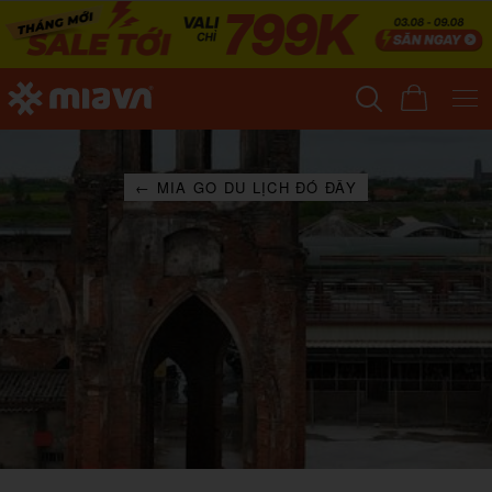
← MIA GO DU LỊCH ĐÓ ĐÂY