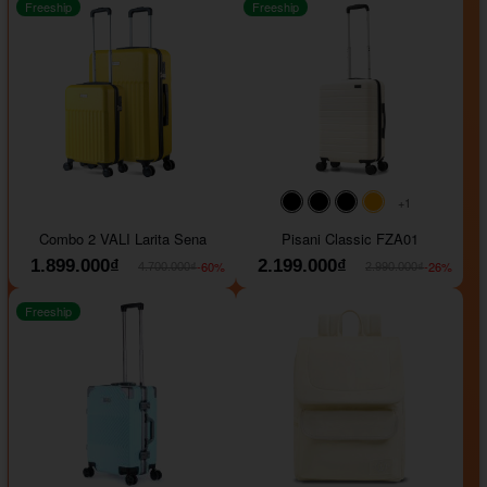
Freeship
Freeship
+1
#000000
#000000
#000000
#ffa500
Combo 2 VALI Larita Sena
Pisani Classic FZA01
1.899.000₫
2.199.000₫
-60%
-26%
4.700.000₫
2.990.000₫
Freeship