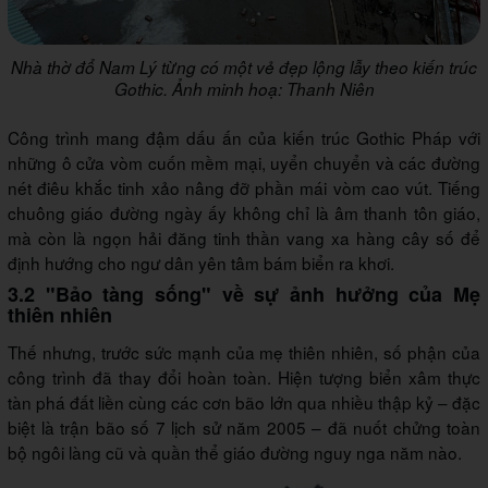
Nhà thờ đổ Nam Lý từng có một vẻ đẹp lộng lẫy theo kiến trúc
Gothic. Ảnh minh hoạ: Thanh Niên
Công trình mang đậm dấu ấn của kiến trúc Gothic Pháp với
những ô cửa vòm cuốn mềm mại, uyển chuyển và các đường
nét điêu khắc tinh xảo nâng đỡ phần mái vòm cao vút. Tiếng
chuông giáo đường ngày ấy không chỉ là âm thanh tôn giáo,
mà còn là ngọn hải đăng tinh thần vang xa hàng cây số để
định hướng cho ngư dân yên tâm bám biển ra khơi.
3.2 "Bảo tàng sống" về sự ảnh hưởng của Mẹ
thiên nhiên
Thế nhưng, trước sức mạnh của mẹ thiên nhiên, số phận của
công trình đã thay đổi hoàn toàn. Hiện tượng biển xâm thực
tàn phá đất liền cùng các cơn bão lớn qua nhiều thập kỷ – đặc
biệt là trận bão số 7 lịch sử năm 2005 – đã nuốt chửng toàn
bộ ngôi làng cũ và quần thể giáo đường nguy nga năm nào.