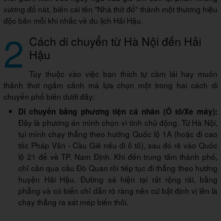
xương đổ nát, biến cái tên "Nhà thờ đổ" thành một thương hiệu
độc bản mỗi khi nhắc về du lịch Hải Hậu.
2
Cách di chuyển từ Hà Nội đến Hải
Hậu
Tùy thuộc vào việc bạn thích tự cầm lái hay muốn
thảnh thơi ngắm cảnh mà lựa chọn một trong hai cách di
chuyển phổ biến dưới đây:
Di chuyển bằng phương tiện cá nhân (Ô tô/Xe máy):
Đây là phương án mình chọn vì tính chủ động. Từ Hà Nội,
tụi mình chạy thẳng theo hướng Quốc lộ 1A (hoặc đi cao
tốc Pháp Vân - Cầu Giẽ nếu đi ô tô), sau đó rẽ vào Quốc
lộ 21 để về TP. Nam Định. Khi đến trung tâm thành phố,
chỉ cần qua cầu Đò Quan rồi tiếp tục đi thẳng theo hướng
huyện Hải Hậu. Đường sá hiện tại rất rộng rãi, bằng
phẳng và có biển chỉ dẫn rõ ràng nên cứ bật định vị lên là
chạy thẳng ra sát mép biển thôi.