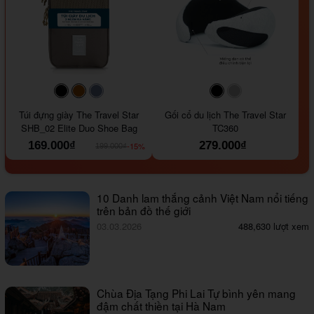
#000000
#964B00
#647290
#000000
#a9a9a9
Túi đựng giày The Travel Star
Gối cổ du lịch The Travel Star
SHB_02 Elite Duo Shoe Bag
TC360
169.000₫
279.000₫
-15%
199.000₫
10 Danh lam thắng cảnh Việt Nam nổi tiếng
trên bản đồ thế giới
03.03.2026
488,630 lượt xem
Chùa Địa Tạng Phi Lai Tự bình yên mang
đậm chất thiền tại Hà Nam