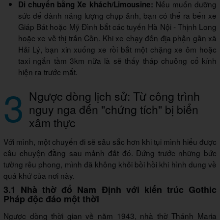
Nếu muốn dưỡng
Di chuyển bằng Xe khách/Limousine:
sức để dành năng lượng chụp ảnh, bạn có thể ra bến xe
Giáp Bát hoặc Mỹ Đình bắt các tuyến Hà Nội - Thịnh Long
hoặc xe về thị trấn Cồn. Khi xe chạy đến địa phận gần xã
Hải Lý, bạn xin xuống xe rồi bắt một chặng xe ôm hoặc
taxi ngắn tầm 3km nữa là sẽ thấy tháp chuông cổ kính
hiện ra trước mắt.
3
Ngược dòng lịch sử: Từ công trình
nguy nga đến "chứng tích" bị biển
xâm thực
Với mình, một chuyến đi sẽ sâu sắc hơn khi tụi mình hiểu được
câu chuyện đằng sau mảnh đất đó. Đứng trước những bức
tường rêu phong, mình đã không khỏi bồi hồi khi hình dung về
quá khứ của nơi này.
3.1 Nhà thờ đổ Nam Định với kiến trúc Gothic
Pháp độc đáo một thời
Ngược dòng thời gian về năm 1943, nhà thờ Thánh Maria