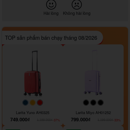
Hài lòng
Không hài lòng
TOP sản phẩm bán chạy tháng 08/2026
#093f69
#ffa500
#FF0000
#000000
#000000
#000000
Larita Yuno AH0325
Larita Miyo AH01252
749.000₫
799.000₫
-37%
-33%
1.189.000₫
1.199.000₫