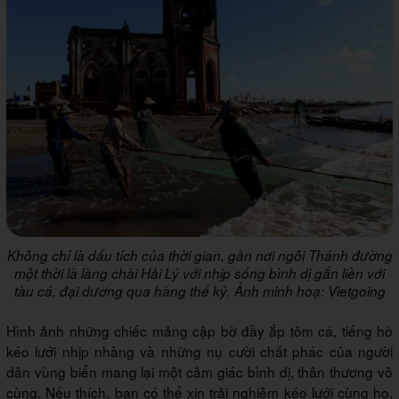
Không chỉ là dấu tích của thời gian, gần nơi ngôi Thánh đường
một thời là làng chài Hải Lý với nhịp sống bình dị gắn liền với
tàu cá, đại dương qua hàng thế kỷ. Ảnh minh hoạ: Vietgoing
Hình ảnh những chiếc mảng cập bờ đầy ắp tôm cá, tiếng hò
kéo lưới nhịp nhàng và những nụ cười chất phác của người
dân vùng biển mang lại một cảm giác bình dị, thân thương vô
cùng. Nếu thích, bạn có thể xin trải nghiệm kéo lưới cùng họ,