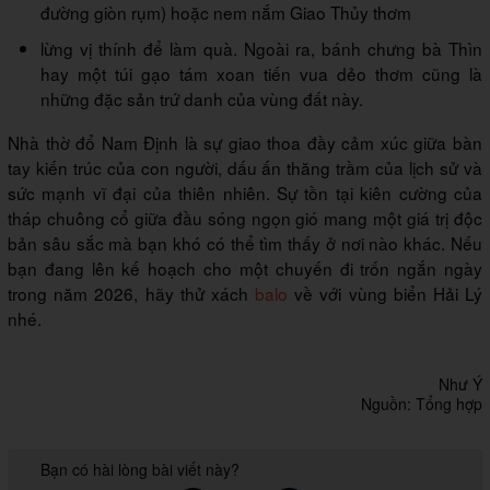
đường giòn rụm) hoặc nem nắm Giao Thủy thơm
lừng vị thính để làm quà. Ngoài ra, bánh chưng bà Thìn
hay một túi gạo tám xoan tiến vua dẻo thơm cũng là
những đặc sản trứ danh của vùng đất này.
Nhà thờ đổ Nam Định là sự giao thoa đầy cảm xúc giữa bàn
tay kiến trúc của con người, dấu ấn thăng trầm của lịch sử và
sức mạnh vĩ đại của thiên nhiên. Sự tồn tại kiên cường của
tháp chuông cổ giữa đầu sóng ngọn gió mang một giá trị độc
bản sâu sắc mà bạn khó có thể tìm thấy ở nơi nào khác. Nếu
bạn đang lên kế hoạch cho một chuyến đi trốn ngắn ngày
trong năm 2026, hãy thử xách
balo
về với vùng biển Hải Lý
nhé.
Như Ý
Nguồn: Tổng hợp
Bạn có hài lòng bài viết này?