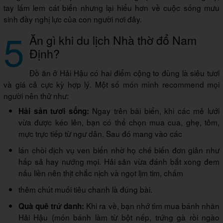
tay lấm lem cát biển nhưng lại hiểu hơn về cuộc sống mưu
sinh đầy nghị lực của con người nơi đây.
5
Ăn gì khi du lịch Nhà thờ đổ Nam
Định?
Đồ ăn ở Hải Hậu có hai điểm cộng to đùng là siêu tươi
và giá cả cực kỳ hợp lý. Một số món mình recommend mọi
người nên thử như:
Ngay trên bãi biển, khi các mẻ lưới
Hải sản tươi sống:
vừa được kéo lên, bạn có thể chọn mua cua, ghẹ, tôm,
mực trực tiếp từ ngư dân. Sau đó mang vào các
lán chòi dịch vụ ven biển nhờ họ chế biến đơn giản như
hấp sả hay nướng mọi. Hải sản vừa đánh bắt xong đem
nấu liền nên thịt chắc nịch và ngọt lịm tim, chấm
thêm chút muối tiêu chanh là đúng bài.
Khi ra về, bạn nhớ tìm mua bánh nhãn
Quà quê trứ danh:
Hải Hậu (món bánh làm từ bột nếp, trứng gà rồi ngào