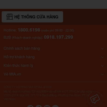
HỆ THỐNG CỬA HÀNG
1800.6198
Hotline:
(miễn phí 09:00 - 22:00)
0918.197.299
B2B
:
(Khách doanh nghiệp)
Chính sách bán hàng
Hỗ trợ khách hàng
Kiến thức hành lý
Về MIA.vn
CÔNG TY CỔ PHẦN MIA RETAIL @2026
Mã số doanh nghiệp: 0314826894 do sở KH & ĐT TP.HCM cấp ngày
10/01/2018. Địa chỉ: 117-119 Bạch Đằng, Phường Gia Định, TP. Hồ Chí Minh,
Việt Nam.