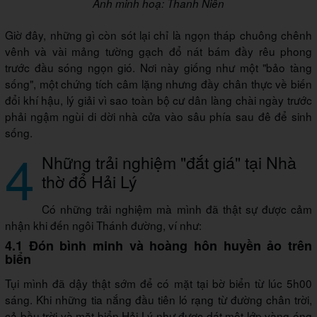
Ảnh minh hoạ: Thanh Niên
Giờ đây, những gì còn sót lại chỉ là ngọn tháp chuông chênh
vênh và vài mảng tường gạch đổ nát bám đầy rêu phong
trước đầu sóng ngọn gió. Nơi này giống như một "bảo tàng
sống", một chứng tích câm lặng nhưng đầy chân thực về biến
đổi khí hậu, lý giải vì sao toàn bộ cư dân làng chài ngày trước
phải ngậm ngùi di dời nhà cửa vào sâu phía sau đê để sinh
sống.
4
Những trải nghiệm "đắt giá" tại Nhà
thờ đổ Hải Lý
Có những trải nghiệm mà mình đã thật sự được cảm
nhận khi đến ngôi Thánh đường, ví như:
4.1 Đón bình minh và hoàng hôn huyền ảo trên
biển
Tụi mình đã dậy thật sớm để có mặt tại bờ biển từ lúc 5h00
sáng. Khi những tia nắng đầu tiên ló rạng từ đường chân trời,
cả bầu trời và mặt biển Hải Lý như được dát một lớp vàng óng