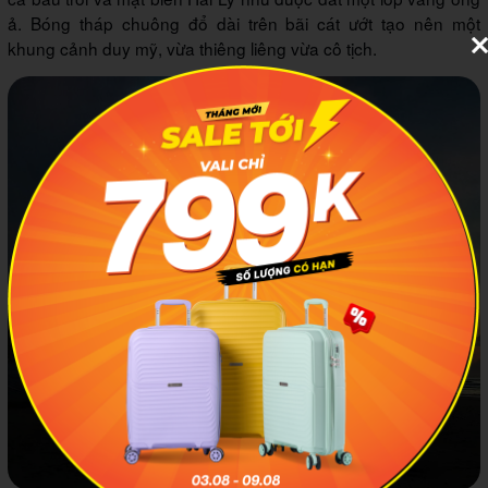
ả. Bóng tháp chuông đổ dài trên bãi cát ướt tạo nên một
khung cảnh duy mỹ, vừa thiêng liêng vừa cô tịch.