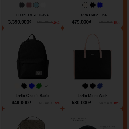
#40454a
#b76e79
#9ad8e7
#ffffff
#faf0e6
#000000
#0000FF
Pisani X9 YG1849A
Larita Metro One
3.390.000₫
479.000₫
-26%
-19%
4.612.000₫
589.000₫
+1
#faf0e6
#000000
#0000FF
#008000
#000000
#000000
#1e35a5
Larita Classic Basic
Larita Metro Work
449.000₫
589.000₫
-13%
-16%
519.000₫
699.000₫