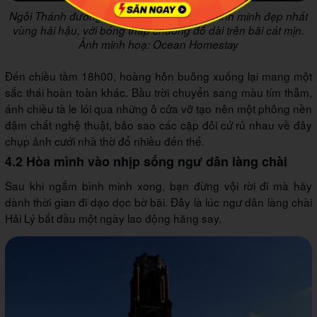
Ngôi Thánh đường giờ đây là điểm ngắm bình minh đẹp nhất
vùng hải hậu, với bóng tháp chuông đổ dài trên bãi cát mịn.
Ảnh minh hoạ: Ocean Homestay
Đến chiều tầm 18h00, hoàng hôn buông xuống lại mang một
sắc thái hoàn toàn khác. Bầu trời chuyển sang màu tím thẫm,
ánh chiều tà le lói qua những ô cửa vỡ tạo nên một phông nền
đậm chất nghệ thuật, bảo sao các cặp đôi cứ rủ nhau về đây
chụp ảnh cưới nhà thờ đổ nhiều đến thế.
4.2 Hòa mình vào nhịp sống ngư dân làng chài
Sau khi ngắm bình minh xong, bạn đừng vội rời đi mà hãy
dành thời gian đi dạo dọc bờ bãi. Đây là lúc ngư dân làng chài
Hải Lý bắt đầu một ngày lao động hăng say.