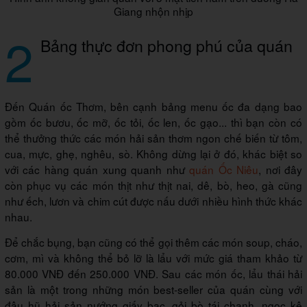
Giang nhộn nhịp
2
Bảng thực đơn phong phú của quán
Đến Quán ốc Thơm, bên cạnh bảng menu ốc đa dạng bao
gồm ốc bươu, ốc mỡ, ốc tỏi, ốc len, ốc gạo... thì bạn còn có
thể thưởng thức các món hải sản thơm ngon chế biến từ tôm,
cua, mực, ghẹ, nghêu, sò. Không dừng lại ở đó, khác biệt so
với các hàng quán xung quanh như
quán Ốc Niêu
, nơi đây
còn phục vụ các món thịt như thịt nai, dê, bò, heo, gà cũng
như ếch, lươn và chim cút được nấu dưới nhiều hình thức khác
nhau.
Để chắc bụng, bạn cũng có thể gọi thêm các món soup, cháo,
cơm, mì và không thể bỏ lỡ là lẩu với mức giá tham khảo từ
80.000 VNĐ đến 250.000 VNĐ. Sau các món ốc, lẩu thái hải
sản là một trong những món best-seller của quán cùng với
đậu hũ hải sản nướng giấy bạc, gỏi bò tái chanh, ngọc kê