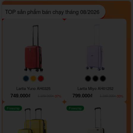
TOP sản phẩm bán chạy tháng 08/2026
#093f69
#ffa500
#FF0000
#000000
#000000
#000000
Larita Yuno AH0325
Larita Miyo AH01252
749.000₫
799.000₫
-37%
-33%
1.189.000₫
1.199.000₫
Freeship
Freeship