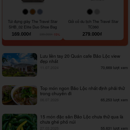
#000000
#964B00
#647290
#000000
#a9a9a9
Túi đựng giày The Travel Star
Gối cổ du lịch The Travel Star
SHB_02 Elite Duo Shoe Bag
TC360
169.000₫
279.000₫
-15%
199.000₫
Lưu liền tay 20 Quán cafe Bảo Lộc view
đẹp nhất
11.07.2024
70,669 lượt xem
Top món ngon Bảo Lộc nhất định phải thử
trong chuyến đi
06.07.2026
65,253 lượt xem
15 món đặc sản Bảo Lộc chưa thử qua là
chưa ghé phố núi
27.03.2025
55,631 lượt xem