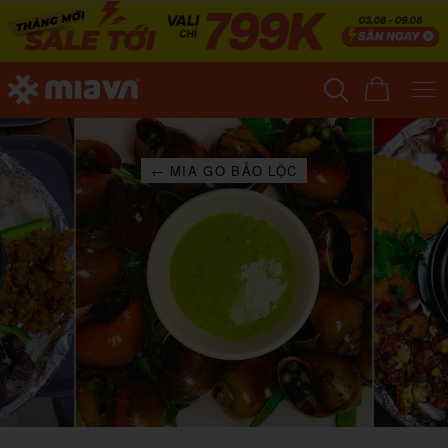
← MIA GO BẢO LỘC