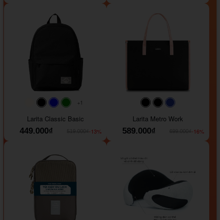
+1
#faf0e6
#000000
#0000FF
#008000
#000000
#000000
#1e35a5
Larita Classic Basic
Larita Metro Work
449.000₫
589.000₫
-13%
-16%
519.000₫
699.000₫