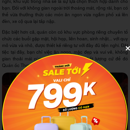
nghi, khu vực trong nhà sẽ là sự lựa chọn thích hợp dành cho
bạn. Đối với không gian ngoài trời thoáng mát, rộng rãi, bạn có
thể vừa thưởng thức các món ăn ngon vừa ngắm phố xá lên
đèn, xe cộ qua lại tấp nập.
Đặc biệt hơn cả, quán còn có khu vực phòng riêng chuyên tổ
chức các buổi gặp mặt, hội họp, liên hoan, sinh nhật... với quy
mô vừa và nhỏ, được thiết kế riêng tư với đầy đủ tiện nghi. Đặt
tiệc tại đây, bạn chỉ việc ăn ngon, mặc đẹp và vui vẻ, không
gian thoải mái cùng những món ngon chất lượng cứ để đó
Quán ốc Thơm lo.