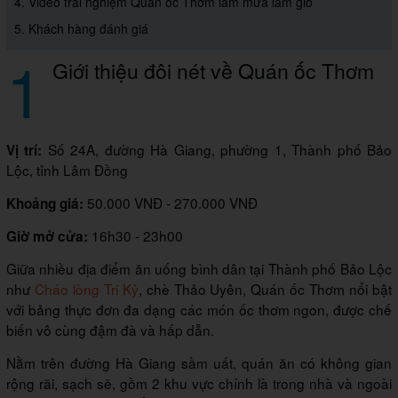
4. Video trải nghiệm Quán ốc Thơm làm mưa làm gió
5. Khách hàng đánh giá
1
Giới thiệu đôi nét về Quán ốc Thơm
Số 24A, đường Hà Giang, phường 1, Thành phố Bảo
Vị trí:
Lộc, tỉnh Lâm Đồng
50.000 VNĐ - 270.000 VNĐ
Khoảng giá:
16h30 - 23h00
Giờ mở cửa:
Giữa nhiều địa điểm ăn uống bình dân tại Thành phố Bảo Lộc
như
Cháo lòng Tri Kỷ
, chè Thảo Uyên, Quán ốc Thơm nổi bật
với bảng thực đơn đa dạng các món ốc thơm ngon, được chế
biến vô cùng đậm đà và hấp dẫn.
Nằm trên đường Hà Giang sầm uất, quán ăn có không gian
rộng rãi, sạch sẽ, gồm 2 khu vực chính là trong nhà và ngoài