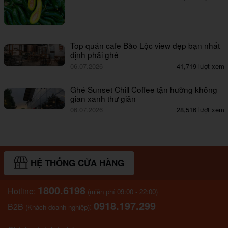
Top quán cafe Bảo Lộc view đẹp bạn nhất
định phải ghé
06.07.2026
41,719 lượt xem
Ghé Sunset Chill Coffee tận hưởng không
gian xanh thư giãn
06.07.2026
28,516 lượt xem
HỆ THỐNG CỬA HÀNG
1800.6198
Hotline:
(miễn phí 09:00 - 22:00)
0918.197.299
B2B
:
(Khách doanh nghiệp)