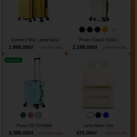
+1
#000000
#000000
#000000
#ffa500
Combo 2 VALI Larita Sena
Pisani Classic FZA01
1.899.000₫
2.199.000₫
-60%
-26%
4.700.000₫
2.990.000₫
Freeship
#40454a
#b76e79
#9ad8e7
#ffffff
#faf0e6
#000000
#0000FF
Pisani X9 YG1849A
Larita Metro One
3.390.000₫
479.000₫
-26%
-19%
4.612.000₫
589.000₫