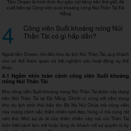
Tắm Onsen là hình thức thư giãn nổi tiếng trên thế giới, đã
xuất hiện tại Công viên suối khoáng nóng Núi Thần Tài Đà
Nẵng
4
Công viên Suối khoáng nóng Núi
Thần Tài có gì hấp dẫn?
Ngoài tắm Onsen, khi đến khu du lịch Núi Thần Tài, quý khách
còn có thể tham quan và trải nghiệm các hoạt động cụ thể
khác.
4.1 Ngắm nhìn toàn cảnh công viên Suối khoáng
nóng Núi Thần Tài
Khu công viên Suối khoáng nóng Núi Thần Tài được xây dựng
trên Núi Thần Tài tại Đà Nẵng. Chính vì cùng với nằm trong
khu du lịch sinh thái bảo tồn Bà Nà Núi Chúa mà công viên
này mang cảnh sắc thiên nhiên tươi đẹp, hùng vĩ mà cũng rất
nên thơ. Nhờ sự ưu ái của thiên nhiên này mà núi Thần Tài
luôn biết cách làm mê hoặc lòng du khách với sự quyến rũ kỳ