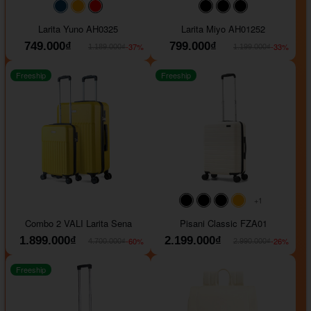
#093f69
#ffa500
#FF0000
#000000
#000000
#000000
Larita Yuno AH0325
Larita Miyo AH01252
749.000₫
799.000₫
-37%
-33%
1.189.000₫
1.199.000₫
Freeship
Freeship
+1
#000000
#000000
#000000
#ffa500
Combo 2 VALI Larita Sena
Pisani Classic FZA01
1.899.000₫
2.199.000₫
-60%
-26%
4.700.000₫
2.990.000₫
Freeship