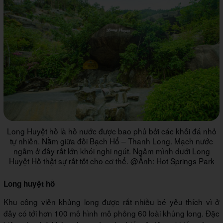
Long Huyệt hồ là hồ nước được bao phủ bởi các khối đá nhỏ
tự nhiên. Nằm giữa đồi Bạch Hổ – Thanh Long. Mạch nước
ngầm ở đây rất lớn khói nghi ngút. Ngâm mình dưới Long
Huyệt Hồ thật sự rất tốt cho cơ thể. @Ảnh: Hot Springs Park
Long huyệt hồ
Khu công viên khủng long được rất nhiều bé yêu thích vì ở
đây có tới hơn 100 mô hình mô phỏng 60 loài khủng long. Đặc