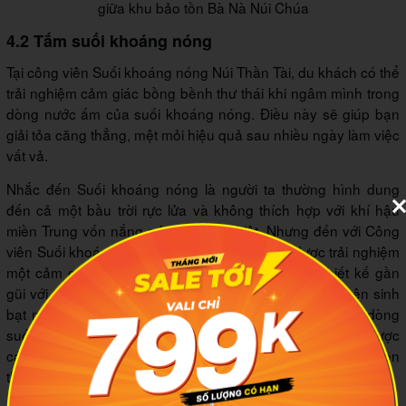
giữa khu bảo tồn Bà Nà Núi Chúa
4.2 Tắm suối khoáng nóng
Tại công viên Suối khoáng nóng Núi Thần Tài, du khách có thể
trải nghiệm cảm giác bồng bềnh thư thái khi ngâm mình trong
dòng nước ấm của suối khoáng nóng. Điều này sẽ giúp bạn
giải tỏa căng thẳng, mệt mỏi hiệu quả sau nhiều ngày làm việc
vất vả.
Nhắc đến Suối khoáng nóng là người ta thường hình dung
đến cả một bầu trời rực lửa và không thích hợp với khí hậu
miền Trung vốn nắng nóng khắc nghiệt. Nhưng đến với Công
viên Suối khoáng nóng Núi Thần Tài, bạn sẽ được trải nghiệm
một cảm giác đầy khác biệt. Các bồn tắm được thiết kế gần
gũi với thiên nhiên hùng vĩ, với những cánh rừng nguyên sinh
bạt ngàn của khu bảo tồn Bà Nà Núi Chúa và những dòng
suối lạnh. Và cũng chỉ nơi đây bạn mới có thể cảm nhận được
cái nóng của nước khoáng và cái lạnh của suối đầu nguồn
thật sự rõ nét.