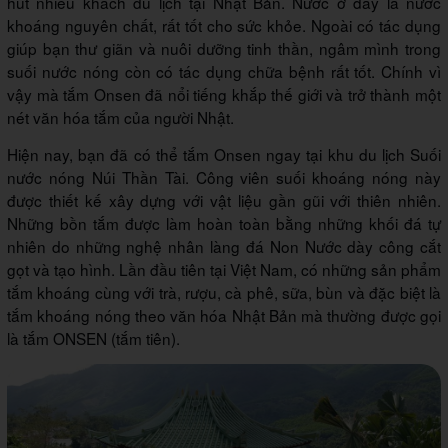
hút nhiều khách du lịch tại Nhật Bản. Nước ở đây là nước
khoáng nguyên chất, rất tốt cho sức khỏe. Ngoài có tác dụng
giúp bạn thư giãn và nuôi dưỡng tinh thần, ngâm mình trong
suối nước nóng còn có tác dụng chữa bệnh rất tốt. Chính vì
vậy mà tắm Onsen đã nổi tiếng khắp thế giới và trở thành một
nét văn hóa tắm của người Nhật.
Hiện nay, bạn đã có thể tắm Onsen ngay tại khu du lịch Suối
nước nóng Núi Thần Tài. Công viên suối khoáng nóng này
được thiết kế xây dựng với vật liệu gần gũi với thiên nhiên.
Những bồn tắm được làm hoàn toàn bằng những khối đá tự
nhiên do những nghệ nhân làng đá Non Nước dày công cắt
gọt và tạo hình. Lần đầu tiên tại Việt Nam, có những sản phẩm
tắm khoáng cùng với trà, rượu, cà phê, sữa, bùn và đặc biệt là
tắm khoáng nóng theo văn hóa Nhật Bản mà thường được gọi
là tắm ONSEN (tắm tiên).