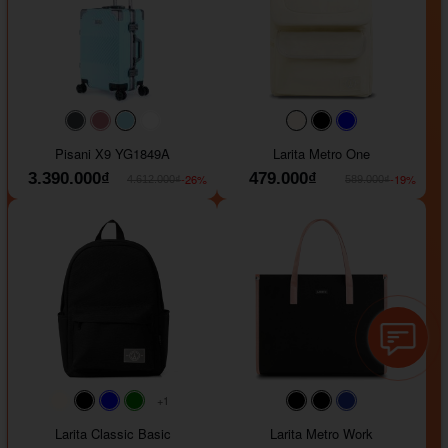
#40454a
#b76e79
#9ad8e7
#ffffff
#faf0e6
#000000
#0000FF
Pisani X9 YG1849A
Larita Metro One
3.390.000₫
479.000₫
-26%
-19%
4.612.000₫
589.000₫
+1
#faf0e6
#000000
#0000FF
#008000
#000000
#000000
#1e35a5
Larita Classic Basic
Larita Metro Work