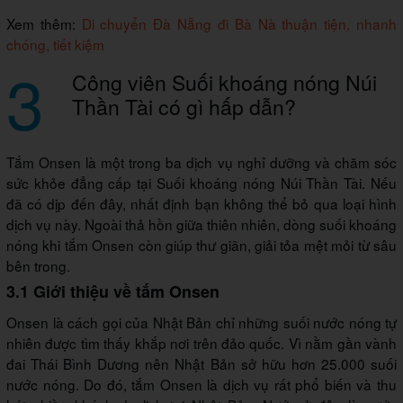
Xem thêm:
Di chuyển Đà Nẵng đi Bà Nà thuận tiện, nhanh
chóng, tiết kiệm
3
Công viên Suối khoáng nóng Núi
Thần Tài có gì hấp dẫn?
Tắm Onsen là một trong ba dịch vụ nghỉ dưỡng và chăm sóc
sức khỏe đẳng cấp tại Suối khoáng nóng Núi Thần Tài. Nếu
đã có dịp đến đây, nhất định bạn không thể bỏ qua loại hình
dịch vụ này. Ngoài thả hồn giữa thiên nhiên, dòng suối khoáng
nóng khi tắm Onsen còn giúp thư giãn, giải tỏa mệt mỏi từ sâu
bên trong.
3.1 Giới thiệu về tắm Onsen
Onsen là cách gọi của Nhật Bản chỉ những suối nước nóng tự
nhiên được tìm thấy khắp nơi trên đảo quốc. Vì nằm gần vành
đai Thái Bình Dương nên Nhật Bản sở hữu hơn 25.000 suối
nước nóng. Do đó, tắm Onsen là dịch vụ rất phổ biến và thu