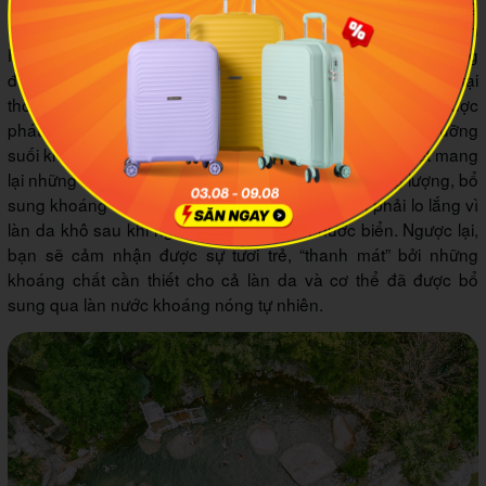
Suối khoáng nóng tại Núi Thần Tài khởi nguồn từ đỉnh thiêng
Bà Nà và được bao bọc hai bên bởi núi Thanh Long, núi Bạch
Hổ và phát lộ tại long huyệt thôn Phú Túc. Suối khoáng nóng
được tìm thấy như một cơ duyên cho thành phố Đà Nẵng tại
thời điểm mà những sản phẩm du lịch sông, núi, biển đã được
phát triển và trở nên phổ biến. Lúc này, dịch vụ nghỉ dưỡng
suối khoáng nóng được xem là một sản phẩm khác biệt mang
lại những trải nghiệm thú vị và góp phần tái tạo năng lượng, bổ
sung khoáng chất. Chính vì thế, bạn không còn phải lo lắng vì
làn da khô sau khi ngâm mình trong làn nước biển. Ngược lại,
bạn sẽ cảm nhận được sự tươi trẻ, “thanh mát” bởi những
khoáng chất cần thiết cho cả làn da và cơ thể đã được bổ
sung qua làn nước khoáng nóng tự nhiên.