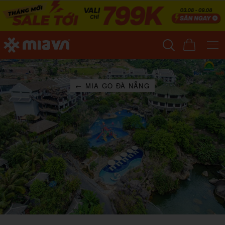
← MIA GO ĐÀ NẴNG