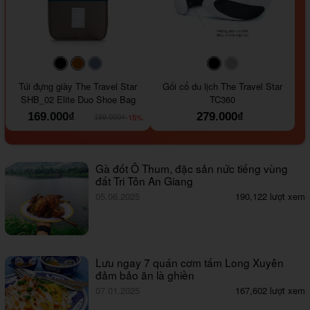
#000000
#964B00
#647290
#000000
#a9a9a9
Túi đựng giày The Travel Star
Gối cổ du lịch The Travel Star
SHB_02 Elite Duo Shoe Bag
TC360
169.000₫
279.000₫
-15%
199.000₫
Gà đốt Ô Thum, đặc sản nức tiếng vùng
đất Tri Tôn An Giang
05.06.2025
190,122 lượt xem
Lưu ngay 7 quán cơm tấm Long Xuyên
đảm bảo ăn là ghiền
07.01.2025
167,602 lượt xem