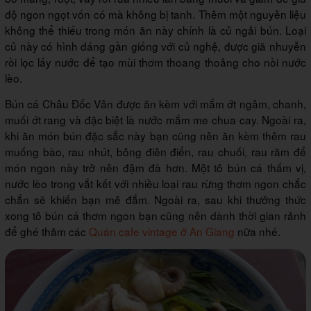
độ ngon ngọt vốn có mà không bị tanh. Thêm một nguyên liệu
không thể thiếu trong món ăn này chính là củ ngải bún. Loại
củ này có hình dáng gần giống với củ nghệ, được giã nhuyễn
rồi lọc lấy nước để tạo mùi thơm thoang thoảng cho nồi nước
lèo.
Bún cá Châu Đốc Vân được ăn kèm với mắm ớt ngâm, chanh,
muối ớt rang và đặc biệt là nước mắm me chua cay. Ngoài ra,
khi ăn món bún đặc sắc này bạn cũng nên ăn kèm thêm rau
muống bào, rau nhút, bông điên điển, rau chuối, rau răm để
món ngon này trở nên đậm đà hơn. Một tô bún cá thấm vị,
nước lèo trong vắt kết với nhiều loại rau rừng thơm ngon chắc
chắn sẽ khiến bạn mê đắm. Ngoài ra, sau khi thưởng thức
xong tô bún cá thơm ngon bạn cũng nên dành thời gian rảnh
để ghé thăm các
Quán cafe vintage ở An Giang
nữa nhé.