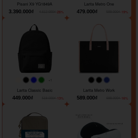
Pisani X9 YG1849A
Larita Metro One
3.390.000₫
479.000₫
-26%
-19%
4.612.000₫
589.000₫
+1
#faf0e6
#000000
#0000FF
#008000
#000000
#000000
#1e35a5
Larita Classic Basic
Larita Metro Work
449.000₫
589.000₫
-13%
-16%
519.000₫
699.000₫