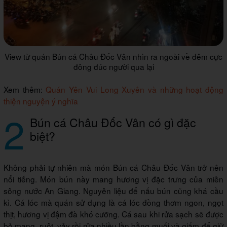
View từ quán Bún cá Châu Đốc Vân nhìn ra ngoài về đêm cực
đông đúc người qua lại
Xem thêm:
Quán Yên Vui Long Xuyên và những hoạt động
thiện nguyện ý nghĩa
2
Bún cá Châu Đốc Vân có gì đặc
biệt?
Không phải tự nhiên mà món Bún cá Châu Đốc Vân trở nên
nổi tiếng. Món bún này mang hương vị đặc trưng của miền
sông nước An Giang. Nguyên liệu để nấu bún cũng khá cầu
kì. Cá lóc mà quán sử dụng là cá lóc đồng thơm ngon, ngọt
thịt, hương vị đậm đà khó cưỡng. Cá sau khi rửa sạch sẽ được
bỏ mang, ruột, vảy rồi rửa nhiều lần bằng muối và giấm để giữ