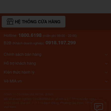
HỆ THỐNG CỬA HÀNG
1800.6198
Hotline:
(miễn phí 09:00 - 22:00)
0918.197.299
B2B
:
(Khách doanh nghiệp)
Chính sách bán hàng
Hỗ trợ khách hàng
Kiến thức hành lý
Về MIA.vn
CÔNG TY CỔ PHẦN MIA RETAIL @2026
Mã số doanh nghiệp: 0314826894 do sở KH & ĐT TP.HCM cấp ngày
10/01/2018. Địa chỉ: 117-119 Bạch Đằng, Phường Gia Định, TP. Hồ Chí Minh,
Việt Nam.