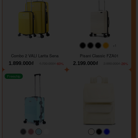
+1
#000000
#000000
#000000
#ffa500
Combo 2 VALI Larita Sena
Pisani Classic FZA01
1.899.000₫
2.199.000₫
-60%
-26%
4.700.000₫
2.990.000₫
Freeship
#40454a
#b76e79
#9ad8e7
#ffffff
#faf0e6
#000000
#0000FF