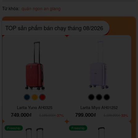
Từ khóa:
quán ngon an giang
TOP sản phẩm bán chạy tháng 08/2026
#093f69
#ffa500
#FF0000
#000000
#000000
#000000
Larita Yuno AH0325
Larita Miyo AH01252
749.000₫
799.000₫
-37%
-33%
1.189.000₫
1.199.000₫
Freeship
Freeship