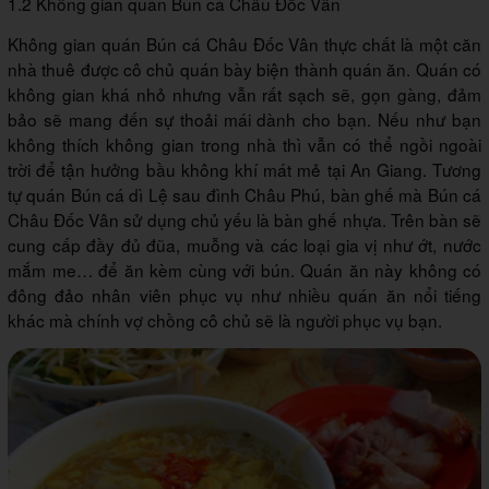
1.2 Không gian quán Bún cá Châu Đốc Vân
Không gian quán Bún cá Châu Đốc Vân thực chất là một căn
nhà thuê được cô chủ quán bày biện thành quán ăn. Quán có
không gian khá nhỏ nhưng vẫn rất sạch sẽ, gọn gàng, đảm
bảo sẽ mang đến sự thoải mái dành cho bạn. Nếu như bạn
không thích không gian trong nhà thì vẫn có thể ngồi ngoài
trời để tận hưởng bầu không khí mát mẻ tại An Giang. Tương
tự quán Bún cá dì Lệ sau đình Châu Phú, bàn ghế mà Bún cá
Châu Đốc Vân sử dụng chủ yếu là bàn ghế nhựa. Trên bàn sẽ
cung cấp đầy đủ đũa, muỗng và các loại gia vị như ớt, nước
mắm me… để ăn kèm cùng với bún. Quán ăn này không có
đông đảo nhân viên phục vụ như nhiều quán ăn nổi tiếng
khác mà chính vợ chồng cô chủ sẽ là người phục vụ bạn.