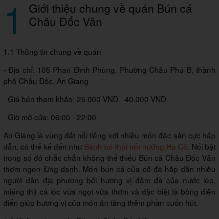
1
Giới thiệu chung về quán Bún cá
Châu Đốc Vân
1.1 Thông tin chung về quán
- Địa chỉ: 105 Phan Đình Phùng, Phường Châu Phú B, thành
phố Châu Đốc, An Giang
- Giá bán tham khảo: 25.000 VND - 40.000 VND
- Giờ mở cửa: 06:00 - 22:00
An Giang là vùng đất nổi tiếng với nhiều món đặc sản cực hấp
dẫn, có thể kể đến như
Bánh bò thốt nốt nướng Ha Cô
. Nổi bật
trong số đó chắc chắn không thể thiếu Bún cá Châu Đốc Vân
thơm ngon lừng danh. Món bún cá của cô đã hấp dẫn nhiều
người dân địa phương bởi hương vị đậm đà của nước lèo,
miếng thịt cá lóc vừa ngọt vừa thơm và đặc biệt là bông điên
điển giúp hương vị của món ăn tăng thêm phần cuốn hút.