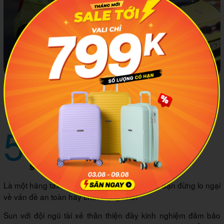
Quy mô không lớn nhưng Tiên Sa taxi được đông đảo người
dân và du khách lựa chọn bởi sự nhiệt tình và thân thiện của
các anh tài xế
5
Số điện thoại hãng taxi Sun tại Hội
An
0235.3.79.79.79
Số điện thoại tổng đài:
Là một hãng taxi giá rẻ tại địa phương nhưng bạn đừng lo ngại
về vấn đề an toàn hay chất lượng nhé!
Sun với đội ngũ tài xế thân thiện đầy kinh nghiệm đảm bảo