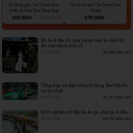
Túi đựng giày The Travel Star
Gối cổ du lịch The Travel Star
SHB_02 Elite Duo Shoe Bag
TC360
169.000₫
279.000₫
-15%
199.000₫
Bỏ túi 8 địa chỉ cửa hàng may áo dài Hội
An nức danh phố cổ
05.06.2025
34,526 lượt xem
Tổng hợp số điện thoại 6 hãng Taxi Hội An
uy tín nhất
08.07.2026
33,787 lượt xem
Kinh nghiệm đi Hội An ăn gì, chơi gì, ở đâu
05.06.2025
25,733 lượt xem