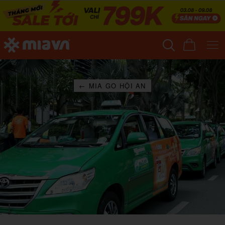
← MIA GO HỘI AN