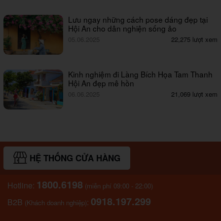
Lưu ngay những cách pose dáng đẹp tại
Hội An cho dân nghiện sống ảo
05.06.2025
22,275 lượt xem
Kinh nghiệm đi Làng Bích Họa Tam Thanh
Hội An đẹp mê hồn
06.06.2025
21,069 lượt xem
HỆ THỐNG CỬA HÀNG
1800.6198
Hotline:
(miễn phí 09:00 - 22:00)
0918.197.299
B2B
:
(Khách doanh nghiệp)