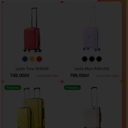
#093f69
#ffa500
#FF0000
#000000
#000000
#000000
Larita Yuno AH0325
Larita Miyo AH01252
749.000₫
799.000₫
-37%
-33%
1.189.000₫
1.199.000₫
Freeship
Freeship