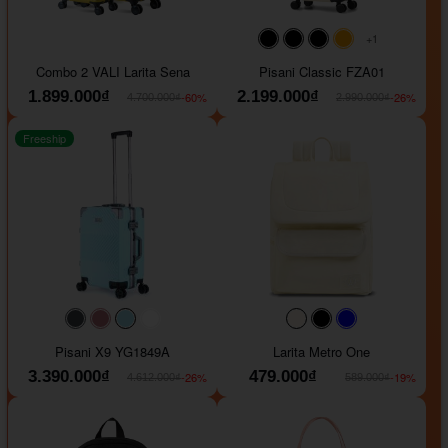
+1
#000000
#000000
#000000
#ffa500
Combo 2 VALI Larita Sena
Pisani Classic FZA01
1.899.000₫
2.199.000₫
-60%
-26%
4.700.000₫
2.990.000₫
Freeship
#40454a
#b76e79
#9ad8e7
#ffffff
#faf0e6
#000000
#0000FF
Pisani X9 YG1849A
Larita Metro One
3.390.000₫
479.000₫
-26%
-19%
4.612.000₫
589.000₫