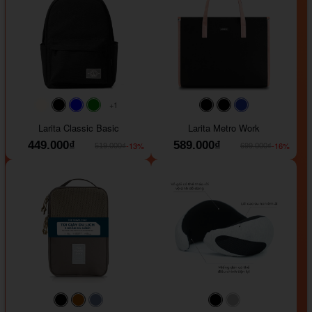
+1
#faf0e6
#000000
#0000FF
#008000
#000000
#000000
#1e35a5
Larita Classic Basic
Larita Metro Work
449.000₫
589.000₫
-13%
-16%
519.000₫
699.000₫
#000000
#964B00
#647290
#000000
#a9a9a9