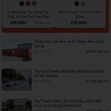
#000000
#964B00
#647290
#000000
#a9a9a9
Túi đựng giày The Travel Star
Gối cổ du lịch The Travel Star
SHB_02 Elite Duo Shoe Bag
TC360
169.000₫
279.000₫
-15%
199.000₫
Tổng hợp các nhà xe đi Thanh Hóa chất
lượng
04.10.2023
58,598 lượt xem
Top taxi Thanh Hóa bạn nên lưu lại trước
khi lên đường
04.10.2023
41,309 lượt xem
Ga Thanh Hóa: Lịch trình tàu, cách đặt
mua vé và ký gửi hàng hóa
16.05.2024
26,323 lượt xem