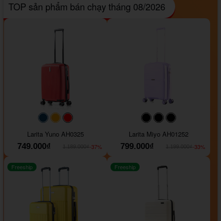
TOP sản phẩm bán chạy tháng 08/2026
#093f69
#ffa500
#FF0000
#000000
#000000
#000000
Larita Yuno AH0325
Larita Miyo AH01252
749.000₫
799.000₫
-37%
-33%
1.189.000₫
1.199.000₫
Freeship
Freeship