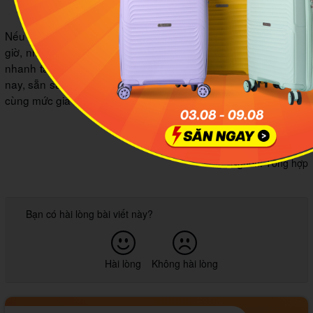
nhà xe. Ảnh minh họa: Facebook ĐẠI NAM Limousine
Nếu bạn đang tìm kiếm hành trình thoải mái, an toàn và đúng
giờ, những gợi ý trên chắc chắn sẽ là lựa chọn lý tưởng. Hãy
nhanh tay đặt vé xe Limousine Hà Nội Thanh Hóa ngay hôm
nay, sẵn sàng xách balo lên và tận hưởng chuyến đi tiện nghi,
cùng mức giá hợp lý và dịch vụ đón trả tận nơi!
Ngân Nguyễn
Nguồn: Tổng hợp
Bạn có hài lòng bài viết này?
Hài lòng
Không hài lòng