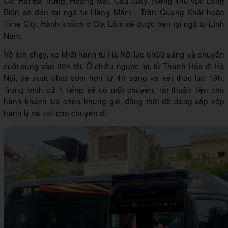
Cổ, Hai Bà Trưng, Hoàng Mai, Cầu Giấy. Riêng khu vực Long
Biên sẽ đón tại ngã tư Hàng Mắm - Trần Quang Khải hoặc
Time City. Hành khách ở Gia Lâm sẽ được hẹn tại ngã tư Lĩnh
Nam.
Về lịch chạy, xe khởi hành từ Hà Nội lúc 6h30 sáng và chuyến
cuối cùng vào 20h tối. Ở chiều ngược lại, từ Thanh Hóa đi Hà
Nội, xe xuất phát sớm hơn từ 4h sáng và kết thúc lúc 19h.
Trung bình cứ 1 tiếng sẽ có một chuyến, rất thuận tiện cho
hành khách lựa chọn khung giờ, đồng thời dễ dàng sắp xếp
hành lý và
vali
cho chuyến đi.