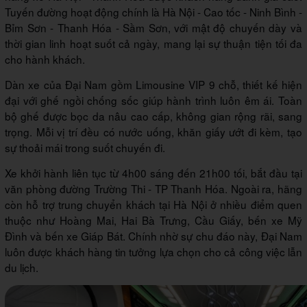
Tuyến đường hoạt động chính là Hà Nội - Cao tốc - Ninh Bình -
Bỉm Sơn - Thanh Hóa - Sầm Sơn, với mật độ chuyến dày và
thời gian linh hoạt suốt cả ngày, mang lại sự thuận tiện tối đa
cho hành khách.
Dàn xe của Đại Nam gồm Limousine VIP 9 chỗ, thiết kế hiện
đại với ghế ngồi chống sốc giúp hành trình luôn êm ái. Toàn
bộ ghế được bọc da nâu cao cấp, không gian rộng rãi, sang
trọng. Mỗi vị trí đều có nước uống, khăn giấy ướt đi kèm, tạo
sự thoải mái trong suốt chuyến đi.
Xe khởi hành liên tục từ 4h00 sáng đến 21h00 tối, bắt đầu tại
văn phòng đường Trường Thi - TP Thanh Hóa. Ngoài ra, hãng
còn hỗ trợ trung chuyển khách tại Hà Nội ở nhiều điểm quen
thuộc như Hoàng Mai, Hai Bà Trưng, Cầu Giấy, bến xe Mỹ
Đình và bến xe Giáp Bát. Chính nhờ sự chu đáo này, Đại Nam
luôn được khách hàng tin tưởng lựa chọn cho cả công việc lẫn
du lịch.