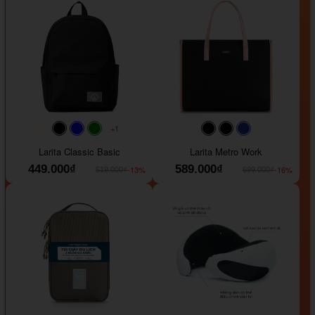
+1
#faf0e6
#000000
#0000FF
#008000
#000000
#000000
#1e35a5
Larita Classic Basic
Larita Metro Work
449.000₫
589.000₫
-13%
-16%
519.000₫
699.000₫