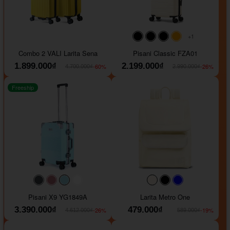
+1
#000000
#000000
#000000
#ffa500
Combo 2 VALI Larita Sena
Pisani Classic FZA01
1.899.000₫
2.199.000₫
-60%
-26%
4.700.000₫
2.990.000₫
Freeship
#40454a
#b76e79
#9ad8e7
#ffffff
#faf0e6
#000000
#0000FF
Pisani X9 YG1849A
Larita Metro One
3.390.000₫
479.000₫
-26%
-19%
4.612.000₫
589.000₫