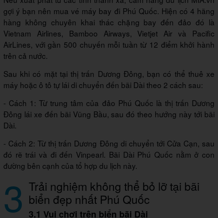
gợi ý bạn nên mua vé máy bay đi Phú Quốc. Hiện có 4 hãng
hàng không chuyên khai thác chặng bay đến đảo đó là
Vietnam Airlines, Bamboo Airways, Vietjet Air và Pacific
AirLines, với gần 500 chuyến mỗi tuần từ 12 điểm khởi hành
trên cả nước.
Sau khi có mặt tại thị trấn Dương Đông, bạn có thể thuê xe
máy hoặc ô tô tự lái di chuyển đến bãi Dài theo 2 cách sau:
- Cách 1: Từ trung tâm của đảo Phú Quốc là thị trấn Dương
Đông lái xe đến bãi Vũng Bầu, sau đó theo hướng này tới bãi
Dài.
- Cách 2: Từ thị trấn Dương Đông di chuyển tới Cửa Cạn, sau
đó rẽ trái và đi đến Vinpearl. Bãi Dài Phú Quốc nằm ở con
đường bên cạnh của tổ hợp du lịch này.
3
Trải nghiệm không thể bỏ lỡ tại bãi
biển đẹp nhất Phú Quốc
3.1 Vui chơi trên biển bãi Dài