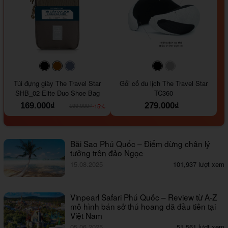
#000000
#964B00
#647290
#000000
#a9a9a9
Túi đựng giày The Travel Star
Gối cổ du lịch The Travel Star
SHB_02 Elite Duo Shoe Bag
TC360
169.000₫
279.000₫
-15%
199.000₫
Bãi Sao Phú Quốc – Điểm dừng chân lý
tưởng trên đảo Ngọc
15.08.2025
101,937 lượt xem
Vinpearl Safari Phú Quốc – Review từ A-Z
mô hình bán sở thú hoang dã đầu tiên tại
Việt Nam
05.06.2025
51,561 lượt xem