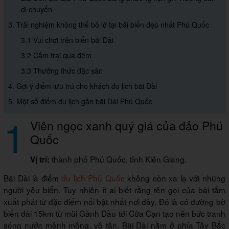
di chuyển
3. Trải nghiệm không thể bỏ lỡ tại bãi biển đẹp nhất Phú Quốc
3.1 Vui chơi trên biển bãi Dài
3.2 Cắm trại qua đêm
3.3 Thưởng thức đặc sản
4. Gợi ý điểm lưu trú cho khách du lịch bãi Dài
5. Một số điểm du lịch gần bãi Dài Phú Quốc
1
Viên ngọc xanh quý giá của đảo Phú
Quốc
thành phố Phú Quốc, tỉnh Kiên Giang.
Vị trí:
Bãi Dài là điểm
du lịch Phú Quốc
không còn xa lạ với những
người yêu biển. Tuy nhiên ít ai biết rằng tên gọi của bãi tắm
xuất phát từ đặc điểm nổi bật nhất nơi đây. Đó là có đường bờ
biển dài 15km từ mũi Gành Dầu tới Cửa Cạn tạo nên bức tranh
sóng nước mênh mông, vô tận. Bãi Dài nằm ở phía Tây Bắc