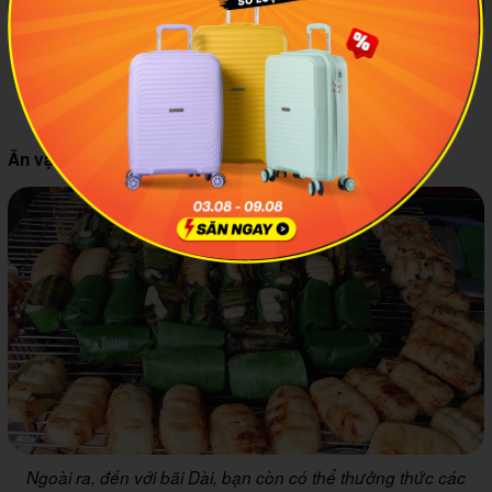
Vùng biển Phú Quốc nói chung và bãi Dài nói riêng có nguồn
hải sản tươi ngon quanh năm, được người dân địa phương
chế biến thành đa dạng món ăn hấp dẫn
chuối nếp nướng, bánh bò thốt nốt
Ăn vặt:
Ngoài ra, đến với bãi Dài, bạn còn có thể thưởng thức các