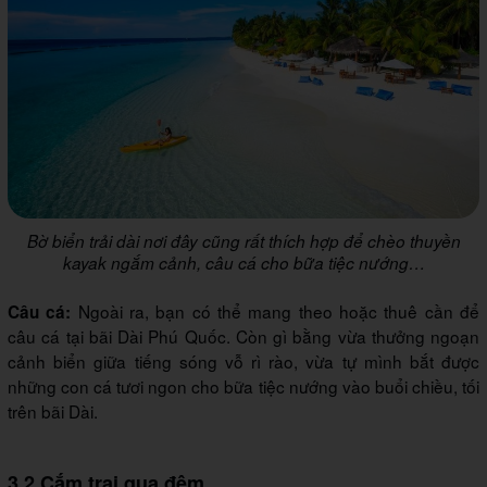
Bờ biển trải dài nơi đây cũng rất thích hợp để chèo thuyền
kayak ngắm cảnh, câu cá cho bữa tiệc nướng…
Ngoài ra, bạn có thể mang theo hoặc thuê cần để
Câu cá:
câu cá tại bãi Dài Phú Quốc. Còn gì bằng vừa thưởng ngoạn
cảnh biển giữa tiếng sóng vỗ rì rào, vừa tự mình bắt được
những con cá tươi ngon cho bữa tiệc nướng vào buổi chiều, tối
trên bãi Dài.
3.2 Cắm trại qua đêm