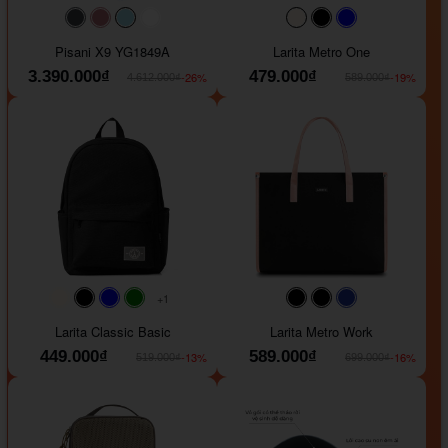
#40454a
#b76e79
#9ad8e7
#ffffff
#faf0e6
#000000
#0000FF
Pisani X9 YG1849A
Larita Metro One
3.390.000₫
479.000₫
-26%
-19%
4.612.000₫
589.000₫
+1
#faf0e6
#000000
#0000FF
#008000
#000000
#000000
#1e35a5
Larita Classic Basic
Larita Metro Work
449.000₫
589.000₫
-13%
-16%
519.000₫
699.000₫