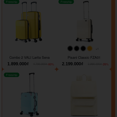
Freeship
Freeship
+1
#000000
#000000
#000000
#ffa500
Combo 2 VALI Larita Sena
Pisani Classic FZA01
1.899.000₫
2.199.000₫
-60%
-26%
4.700.000₫
2.990.000₫
Freeship