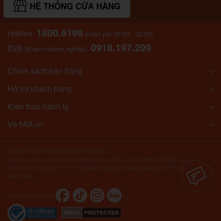
HỆ THỐNG CỬA HÀNG
1800.6198
Hotline:
(miễn phí 09:00 - 22:00)
0918.197.299
B2B
:
(Khách doanh nghiệp)
Chính sách bán hàng
Hỗ trợ khách hàng
Kiến thức hành lý
Về MIA.vn
CÔNG TY CỔ PHẦN MIA RETAIL @2026
Mã số doanh nghiệp: 0314826894 do sở KH & ĐT TP.HCM cấp ngày
10/01/2018. Địa chỉ: 117-119 Bạch Đằng, Phường Gia Định, TP. Hồ Chí Minh,
Việt Nam.
Kết nối với MIA.vn