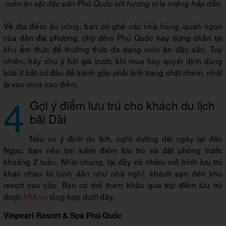
món ăn vặt đặc sản Phú Quốc với hương vị lạ miệng hấp dẫn
Về địa điểm ăn uống, bạn có ghé các nhà hàng, quán ngon
của dân địa phương, chợ đêm Phú Quốc hay dừng chân tại
khu ẩm thực để thưởng thức đa dạng món ăn đặc sản. Tuy
nhiên, hãy chú ý hỏi giá trước khi mua hay quyết định dùng
bữa ở bất cứ đâu để tránh gặp phải tình trạng chặt chém, nhất
là vào mùa cao điểm.
4
Gợi ý điểm lưu trú cho khách du lịch
bãi Dài
Nếu có ý định du lịch, nghỉ dưỡng dài ngày tại đảo
Ngọc, bạn nên tìm kiếm điểm lưu trú và đặt phòng trước
khoảng 2 tuần. Nhìn chung, tại đây có nhiều mô hình lưu trú
khác nhau từ bình dân như nhà nghỉ, khách sạn đến khu
resort cao cấp. Bạn có thể tham khảo qua top điểm lưu trú
được
MIA.vn
tổng hợp dưới đây.
Vinpearl Resort & Spa Phú Quốc