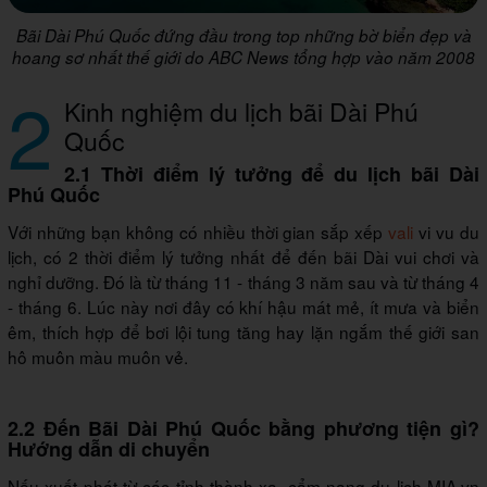
Bãi Dài Phú Quốc đứng đầu trong top những bờ biển đẹp và
hoang sơ nhất thế giới do ABC News tổng hợp vào năm 2008
2
Kinh nghiệm du lịch bãi Dài Phú
Quốc
2.1 Thời điểm lý tưởng để du lịch bãi Dài
Phú Quốc
Với những bạn không có nhiều thời gian sắp xếp
vali
vi vu du
lịch, có 2 thời điểm lý tưởng nhất để đến bãi Dài vui chơi và
nghỉ dưỡng. Đó là từ tháng 11 - tháng 3 năm sau và từ tháng 4
- tháng 6. Lúc này nơi đây có khí hậu mát mẻ, ít mưa và biển
êm, thích hợp để bơi lội tung tăng hay lặn ngắm thế giới san
hô muôn màu muôn vẻ.
2.2 Đến Bãi Dài Phú Quốc bằng phương tiện gì?
Hướng dẫn di chuyển
Nếu xuất phát từ các tỉnh thành xa, cẩm nang du lịch MIA.vn