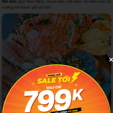
ghẹ Hàm Ninh, nhum biển, hải sâm, còi biên mai, ốc
Hải sản:
nướng mỡ hành, gỏi cá trích