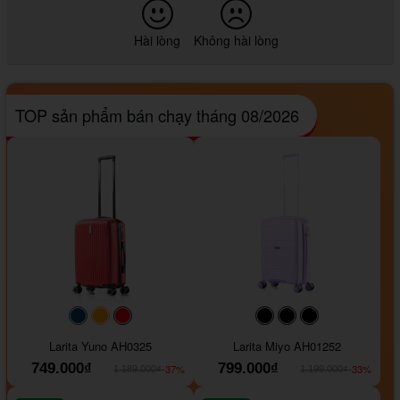
Hài lòng
Không hài lòng
TOP sản phẩm bán chạy tháng 08/2026
#093f69
#ffa500
#FF0000
#000000
#000000
#000000
Larita Yuno AH0325
Larita Miyo AH01252
749.000₫
799.000₫
-37%
-33%
1.189.000₫
1.199.000₫