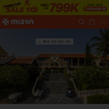
← MIA GO HỘI AN