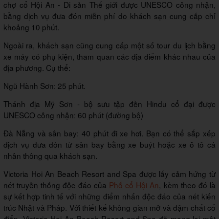
chợ cổ Hội An - Di sản Thế giới được UNESCO công nhận,
bằng dịch vụ đưa đón miễn phí do khách sạn cung cấp chỉ
khoảng 10 phút.
Ngoài ra, khách sạn cũng cung cấp một số tour du lịch bằng
xe máy có phụ kiện, tham quan các địa điểm khác nhau của
địa phương. Cụ thể:
Ngũ Hành Sơn: 25 phút.
Thánh địa Mỹ Sơn - bộ sưu tập đền Hindu cổ đại được
UNESCO công nhận: 60 phút (đường bộ)
Đà Nẵng và sân bay: 40 phút đi xe hơi. Bạn có thể sắp xếp
dịch vụ đưa đón từ sân bay bằng xe buýt hoặc xe ô tô cá
nhân thông qua khách sạn.
Victoria Hoi An Beach Resort and Spa được lấy cảm hứng từ
nét truyền thống độc đáo của
Phố cổ Hội An
, kèm theo đó là
sự kết hợp tinh tế với những điểm nhấn độc đáo của nét kiến
trúc Nhật và Pháp. Với thiết kế không gian mở và đậm chất cổ
điển, Victoria Hoi An Beach Resort and Spa đã mang lại một