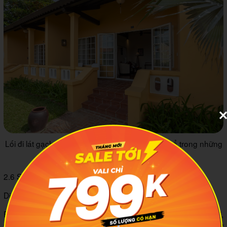
Lối đi lát gạch đỏ nâu gợi nhớ những ngôi nhà cổ trong những
thước phim đã xưa
2.6 Suite
Diện tích: 63m2
Phòng Suite cũng không ngoại lệ với một kiến trúc hiện đại,
thân quen với thiên nhiên. Bạn sẽ có riêng cho mình một