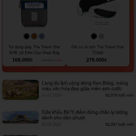
#000000
#964B00
#647290
#000000
#a9a9a9
Túi đựng giày The Travel Star
Gối cổ du lịch The Travel Star
SHB_02 Elite Duo Shoe Bag
TC360
169.000₫
279.000₫
-15%
199.000₫
Làng du lịch cộng đồng Kon Bring, mảng
màu văn hóa đẹp giữa miền sơn cước
11.07.2024
52,579 lượt xem
Cửa khẩu Bờ Y, điểm dừng chân lý tưởng
dành cho dân phượt
27.09.2023
52,297 lượt xem