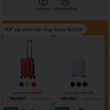
Hài lòng
Không hài lòng
TOP sản phẩm bán chạy tháng 08/2026
#093f69
#ffa500
#FF0000
#000000
#000000
#000000
Larita Yuno AH0325
Larita Miyo AH01252
749.000₫
799.000₫
-37%
-33%
1.189.000₫
1.199.000₫
Freeship
Freeship