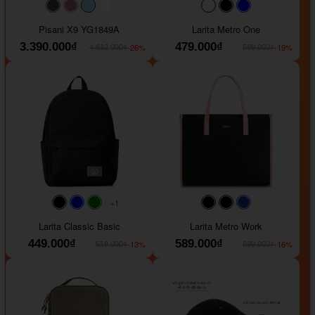
#40454a
#b76e79
#9ad8e7
#ffffff
#faf0e6
#000000
#0000FF
Pisani X9 YG1849A
Larita Metro One
3.390.000₫
479.000₫
-26%
-19%
4.612.000₫
589.000₫
+1
#faf0e6
#000000
#0000FF
#008000
#000000
#000000
#1e35a5
Larita Classic Basic
Larita Metro Work
449.000₫
589.000₫
-13%
-16%
519.000₫
699.000₫