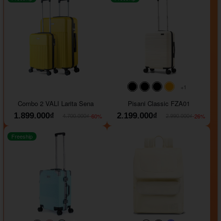
+1
#000000
#000000
#000000
#ffa500
Combo 2 VALI Larita Sena
Pisani Classic FZA01
1.899.000₫
2.199.000₫
-60%
-26%
4.700.000₫
2.990.000₫
Freeship