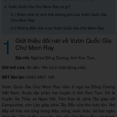
3. Vườn Quốc Gia Chư Mom Ray có gì?
3.1 Khám phá hệ sinh thái phong phú của Vườn Quốc Gia
Chư Mom Ray
3.2 Những điểm thú vị tại Vườn Quốc Gia Chư Mom Ray
1
Giới thiệu đôi nét về Vườn Quốc Gia
Chư Mom Ray
Ngã ba Đông Dương, tỉnh Kon Tum.
Địa chỉ:
8h đến 18h (chủ nhật đóng cửa).
Giờ mở cửa:
0260 3821 189
SĐT liên lạc:
Vườn Quốc Gia Chư Mom Ray nằm ở ngã ba Đông Dương
Việt Nam, thuộc địa phận hai huyện ở tỉnh Kon Tum. Đó là
huyện Sa Thầy và Ngọc Hồi. Trên thực tế, phía Tây giáp với
Campuchia, còn Lào giáp phía Tây Bắc của khu bảo tồn. Nơi
đây sở hữu núi rừng trùng điệp, sông, suối, thác, hồ bạt ngàn
rộng lớn. Tất cả đều giúp khu bảo tồn Chư Mom Ray trở thành