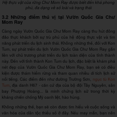
Hệ thực vật của rừng Chư Mom Ray được biết đến khá phong
phú, đa dạng về số loài và trạng thái
3.2 Những điểm thú vị tại Vườn Quốc Gia Chư
Mom Ray
Càng ngày Vườn Quốc Gia Chư Mom Ray càng thu hút đông
đảo thực khách bởi sự trù phú của hệ động thực vật và tìm
năng phát triển du lịch sinh thái. Không những thế, đối với Kon
Tum, sự phát triển du lịch Vườn Quốc Gia Chư Mom Ray gắn
liền với chủ trương phát triển du lịch toàn diện của tỉnh thành
này. Đến với tỉnh thành Kon Tum du lịch, đặc biệt là khám phá
nét đẹp của Vườn Quốc Gia Chư Mom Ray, bạn sẽ có điều
kiện được thám hiểm rừng và tham quan nhiều di tích lịch sử
nổi tiếng. Các điểm đến như đường Trường Sơn,
ngục tù Kon
Tum
, địa danh H67 - căn cứ địa của bộ đội Tây Nguyên, sân
bay Phượng Hoàng... là minh chứng lịch sử trong thời kỳ
kháng chiến chống Mỹ oanh liệt, hào hùng.
Không những thế, bạn sẽ còn được tìm hiểu về cuộc sống và
văn hóa của dân tộc thiểu số ở đây. Nếu may mắn, bạn nên