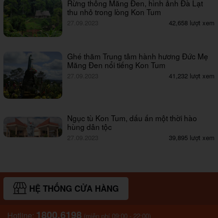
Rừng thông Măng Đen, hình ảnh Đà Lạt
thu nhỏ trong lòng Kon Tum
27.09.2023
42,658 lượt xem
Ghé thăm Trung tâm hành hương Đức Mẹ
Măng Đen nổi tiếng Kon Tum
27.09.2023
41,232 lượt xem
Ngục tù Kon Tum, dấu ấn một thời hào
hùng dân tộc
27.09.2023
39,895 lượt xem
HỆ THỐNG CỬA HÀNG
1800.6198
Hotline:
(miễn phí 09:00 - 22:00)