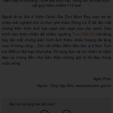
hiện nay có khoảng 1534 loài thực vật. Trong đó, số loài thực
vật quý hiếm chiếm 113 loài
Ngoài đi du lịch ở Vườn Quốc Gia Chư Mom Ray, bạn sẽ có
nhiều trải nghiệm thú vị như: ghé thăm Rừng Lồ Ô để tận mắt
chứng kiến hình ảnh bạt ngàn bát ngát của cây xanh, hòa
mình vào thiên nhiên để chiêm ngưỡng
Thác Đắk Ke
nổi tiếng
hay tận mắt chứng kiến hình ảnh thiên nhiên hoang dã lãng
mạn ở trong rừng... Còn rất nhiều điểm đến thú vị ở Kon Tum
mà MIA.vn đợi bạn khai phá. Hi vọng bạn sẽ có nhiều kỉ niệm
đẹp và mang đến cho bản thân những giá trị tốt đẹp trong
cuộc sống.
Ngân Phan
Nguồn: Tổng hợp| Ảnh: vietnamtourism.gov.vn
Bạn có hài lòng bài viết này?