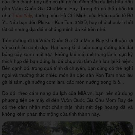
của tỉnh thành này nên có rất nhiều điểm đến du lịch hấp dẫn
gần Vườn Quốc Gia Chư Mom Ray. Trong đó có thể nhắc tới
như
Thác Yaly
, đường mòn Hồ Chí Minh, cửa khẩu quốc tế Bờ
Y... Nếu bạn đến Pleiku - Kon Tum 3N3D, hãy nhớ check-in hết
tất cả những địa điểm chúng mình đã kể trên nhé.
Trên đường đi tới Vườn Quốc Gia Chư Mom Ray khá thuận lợi
và có nhiều cảnh đẹp. Hai hàng lối đi của cung đường trải dài
bóng cây xanh mát rượi, không khí mát mẻ trong lành, cực kỳ
thích hợp để bạn đứng lại để chụp vài tấm ảnh lưu lại kỉ niệm.
Bên cạnh đó, trong quá trình di chuyển, bạn cũng có thể nghỉ
ngơi và thưởng thức nhiều món ăn đặc sản Kon Tum như: lẩu
gà lá sâm, gà nướng cơm lam, các món nướng trong lồ ô...
Do đó, theo cẩm nang du lịch của MIA.vn, bạn nên sử dụng
phương tiện xe máy đi đến Vườn Quốc Gia Chư Mom Ray để
có thể cảm nhận một chân thật nhất nét đẹp hoang dã và
không kém phần thơ mộng của tỉnh thành này.