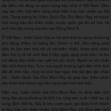
địa điểm nổi tiếng và quan trọng bậc nhất ở Việt Nam. Điều
này tạo nên một tiềm năng phát triển hứa hẹn nhiều sự đột
phá. Trong tương lai, Vườn Quốc Gia Chư Mom Ray trở thành
một vùng bảo tồn thiên nhiên xuyên quốc gia khi sở hữu hệ
sinh thái đặc trưng của khu vực Đông Nam Á.
Ở Việt Nam, Vườn Quốc Gia có hệ sinh thái đa dạng và phong
phú đang chiếm số lượng lớn. Chính vì thế, tiềm năng phát
triển du lịch sinh thái, trở về với thiên nhiên, khám phá nhiều
điều thú vị về hệ sinh thái ở đây ngày càng phát triển và thu
hút đông đảo nhiều bạn giới trẻ yêu thích. Ngoài ra, khi nhắc
đến tỉnh thành Kon Tum, mọi người thường nghĩ đến hình ảnh
đất đỏ khô cằn, rừng cà phê bạt ngàn trải dài đến tận chân
trời... Vườn Quốc Gia Chư Mom Ray sẽ giúp bạn thêm phần
yêu thích tỉnh thành này bên cạnh các hình ảnh trên.
Hiện nay, Vườn Quốc Gia Chư Mom Ray có tổng diện tích
rừng đặc dụng khoảng 54.583 ha, rừng sản xuất 1.665 ha và
vùng đệm 188 ha. Đây là khu vườn quốc gia được hình thành
từ khu bảo tồn thiên nhiên Chư Mom Ray với tổng diện tích