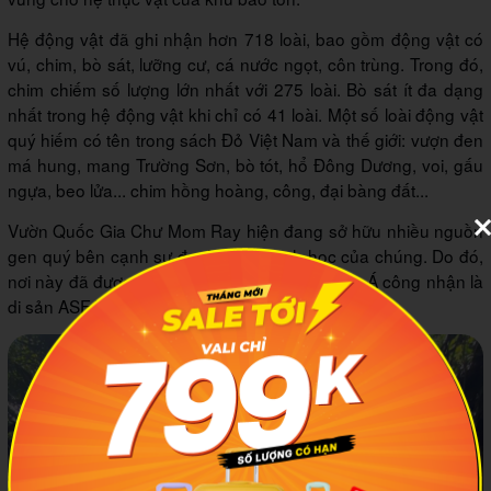
Hệ động vật đã ghi nhận hơn 718 loài, bao gồm động vật có
vú, chim, bò sát, lưỡng cư, cá nước ngọt, côn trùng. Trong đó,
chim chiếm số lượng lớn nhất với 275 loài. Bò sát ít đa dạng
nhất trong hệ động vật khi chỉ có 41 loài. Một số loài động vật
quý hiếm có tên trong sách Đỏ Việt Nam và thế giới: vượn đen
má hung, mang Trường Sơn, bò tót, hổ Đông Dương, voi, gấu
ngựa, beo lửa... chim hồng hoàng, công, đại bàng đất...
Vườn Quốc Gia Chư Mom Ray hiện đang sở hữu nhiều nguồn
gen quý bên cạnh sự đa dạng hệ sinh học của chúng. Do đó,
nơi này đã được Hiệp hội các nước Đông Nam Á công nhận là
di sản ASEAN từ cách đây hơn 15 năm.