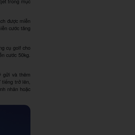
jet trong mục
hách được miễn
miễn cước tăng
g cụ golf cho
ễn cước 50kg.
ý gửi và thêm
tiếng trở lên,
anh nhân hoặc