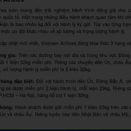
ines luôn mang đến trải nghiệm hành trình đáng giá cho 
n quốc tế. Một trong những điều hành khách quan tâm khi c
 kiện là bao nhiêu kg đối với hành lý ký gửi. Tùy vào từng hạ
ó mức ưu đãi khác nhau về số lượng và trọng lượng hành lý.
cập nhật mới nhất, Vietnam Airlines đang khai thác 3 hạng vé
ng gia:
Trên các đường bay nội địa và trong khu vực Đôn
ửi 1 kiện 32kg miễn phí. Riêng các chuyến đến Úc, châu Â
 số lượng hành lý miễn phí là 2 kiện 32kg.
hông đặc biệt:
Đối với hành trình đến Úc, Đông Bắc Á, c
ng sẽ được miễn phí 2 kiện hành lý, mỗi kiện 23kg. Riêng c
P.HCM – Hà Nội, hãng hỗ trợ 1 kiện 32kg.
thông:
Hành khách được gửi miễn phí 1 kiện 23kg trên các c
Úc và châu Âu. Riêng tuyến bay đến Nhật Bản và châu Mỹ, 