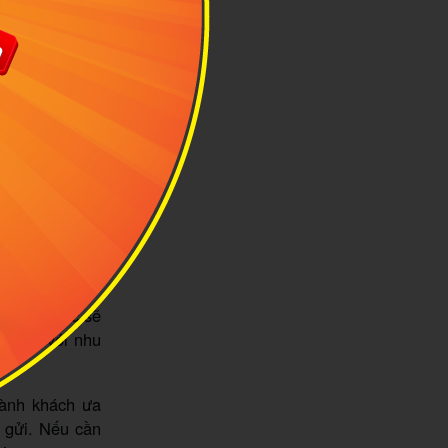
inh SkyTeam,
ẻ. Cụ thể, bạn
i đa 23kg, tùy
 lý như sau:
ỗi hạng mức sẽ
hù hợp với nhu
hành khách ưa
 gửi. Nếu cần