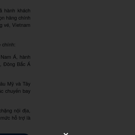
cả hành khách
họn hãng chính
ng vé, Vietnam
 chính:
g Nam Á, hành
u, Đông Bắc Á
hâu Mỹ và Tây
ác chuyến bay
hặng nội địa,
mức hỗ trợ là