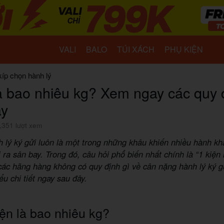
VALI
BALO
TÚI XÁCH
PHỤ KIỆN
kíp chọn hành lý
là bao nhiêu kg? Xem ngay các quy 
ay
,351 lượt xem
 lý ký gửi luôn là một trong những khâu khiến nhiều hành kh
i ra sân bay. Trong đó, câu hỏi phổ biến nhất chính là “1 kiện
các hãng hàng không có quy định gì về cân nặng hành lý ký 
ểu chi tiết ngay sau đây.
ện là bao nhiêu kg?