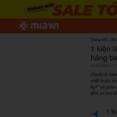
Trang chủ
/
Bí 
1 kiện 
hãng b
30.05.2025
|
11
Chuẩn bị hành
nhất trước kh
kg?” và giữa 
MIA.vn tìm hi
1
1 ki