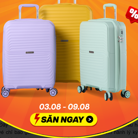
ành khách là hội viên Bông Sen Vàng hoặc thuộc liên m
nes áp dụng chính sách hành lý ưu đãi riêng tùy theo hạng th
ộng thêm từ 1 đến 2 kiện hành lý ký gửi, mỗi kiện nặng tố
 của từng hạng thẻ thành viên.
khách là trẻ em dưới 2 tuổi, hãng cũng hỗ trợ miễn cước hành
yến bay đến châu Mỹ: miễn phí 1 kiện hành lý tối đa 23kg.
h trình khác: miễn phí 1 kiện tối đa 10kg.
Air
ành lý ký gửi, Vietjet phân loại rõ ràng theo từng loại vé. M
hác nhau về trọng lượng, kích thước và cước phí hành lý, p
 linh hoạt của từng hành khách.
Đây là hạng vé tiết kiệm nhất của Vietjet Air, được nhiều 
vé chỉ bao gồm 7kg hành lý xách tay, không kèm hành lý ký