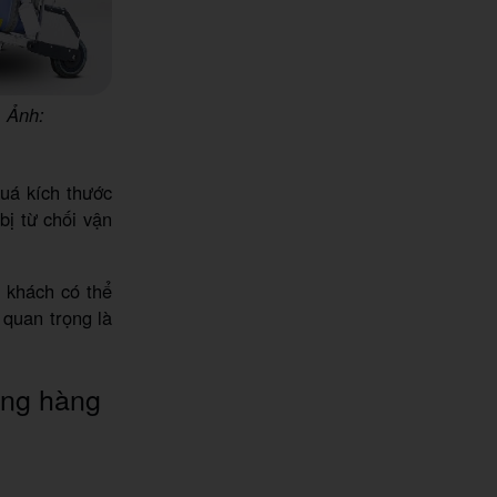
. Ảnh:
uá kích thước
bị từ chối vận
 khách có thể
 quan trọng là
ãng hàng