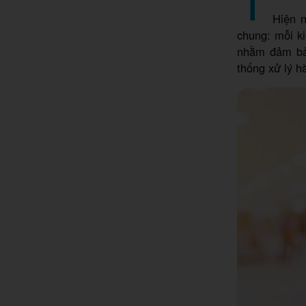
Hiện n
chung: mỗi ki
nhằm đảm bảo
thống xử lý h