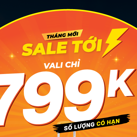
rlines quy định 1 kiện hành lý ký gửi sẽ giao động từ 23 - 3
hạng vé máy bay. Ảnh: Tripadvisor