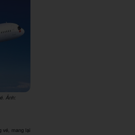
vé. Ảnh:
 vé, mang lại