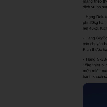
mang theo th
dịch vụ bổ su
- Hạng Deluxe
phí 20kg hành
lên 40kg. Kíc
- Hạng SkyBo
các chuyến b
Kích thước hà
- Hạng SkyBo
15kg thiết bị
mức miễn cướ
hành khách c