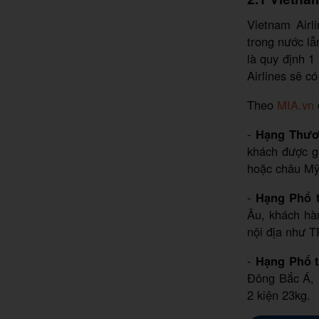
Vietnam Airl
trong nước lẫ
là quy định 1
Airlines sẽ c
Theo
MIA.vn
-
Hạng Thươ
khách được g
hoặc châu Mỹ,
-
Hạng Phổ t
Âu, khách hà
nội địa như T
-
Hạng Phổ 
Đông Bắc Á, 
2 kiện 23kg.