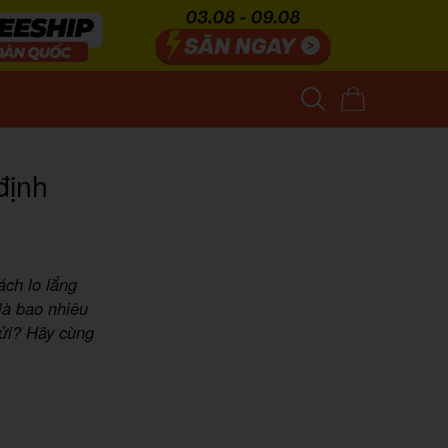
định
ách lo lắng
 là bao nhiêu
gửi? Hãy cùng