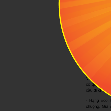
Với những h
Vietnam Airli
có thể được c
vào điều kiện
Đối với hành 
- Với các chu
- Với các hàn
2.2 Vietjet 
Về quy định h
có quy định k
cầu di chuyển
- Hạng Eco: 
chuộng. Giá 