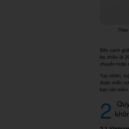
Theo 
Bên cạnh giớ
ba chiều là 2
chuyển hoặc đ
Tuy nhiên, t
được miễn cướ
bạn cần kiểm 
2
Quy 
khô
2.1 Vietnam