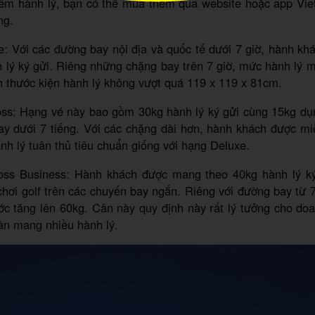
êm hành lý, bạn có thể mua thêm qua website hoặc app Viet
ng.
: Với các đường bay nội địa và quốc tế dưới 7 giờ, hành k
 lý ký gửi. Riêng những chặng bay trên 7 giờ, mức hành lý 
h thước kiện hành lý không vượt quá 119 x 119 x 81cm.
ss: Hạng vé này bao gồm 30kg hành lý ký gửi cùng 15kg dụn
ay dưới 7 tiếng. Với các chặng dài hơn, hành khách được mi
nh lý tuân thủ tiêu chuẩn giống với hạng Deluxe.
ss Business: Hành khách được mang theo 40kg hành lý k
 chơi golf trên các chuyến bay ngắn. Riêng với đường bay từ 7 
c tăng lên 60kg. Cân này quy định này rất lý tưởng cho do
ần mang nhiều hành lý.