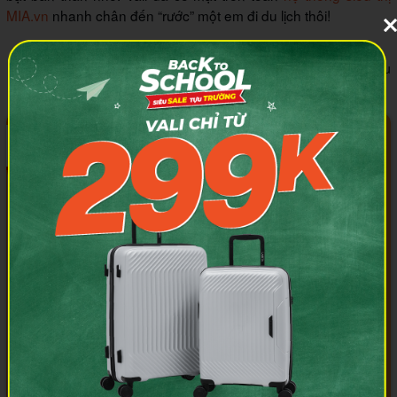
MIA.vn
nhanh chân đến “rước” một em đi du lịch thôi!
Tác giả:
Trần Trọng Minh Hiếu
TOP sản phẩm bán chạy tháng 08/2026
Freeship
#093f69
#ffa500
#FF0000
Larita Yuno AH0325
Combo 2 VALI Larita Sena
749.000₫
1.899.000₫
-37%
-60%
1.189.000₫
4.700.000₫