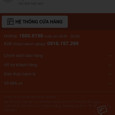
163,505 lượt xem
HỆ THỐNG CỬA HÀNG
1800.6198
Hotline:
(miễn phí 09:00 - 22:00)
0918.197.299
B2B
:
(Khách doanh nghiệp)
Chính sách bán hàng
Hỗ trợ khách hàng
Kiến thức hành lý
Về MIA.vn
CÔNG TY CỔ PHẦN MIA RETAIL @2026
Mã số doanh nghiệp: 0314826894 do sở KH & ĐT TP.HCM cấp ngày
10/01/2018. Địa chỉ: 117-119 Bạch Đằng, Phường Gia Định, TP. Hồ Chí Minh,
Việt Nam.