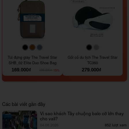
#000000
#964B00
#647290
#000000
#a9a9a9
Túi đựng giày The Travel Star
Gối cổ du lịch The Travel Star
SHB_02 Elite Duo Shoe Bag
TC360
169.000₫
279.000₫
-15%
199.000₫
Các bài viết gần đây
Vì sao khách Tây chuộng balo cỡ lớn thay
cho vali?
04.08.2026
852 lượt xem