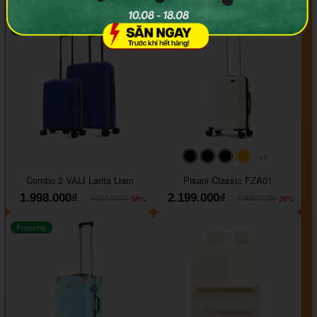
Freeship
Freeship
+1
#000000
#000000
#000000
#ffa500
Combo 2 VALI Larita Liam
Pisani Classic FZA01
1.998.000₫
2.199.000₫
-58%
-26%
4.718.000₫
2.990.000₫
Freeship