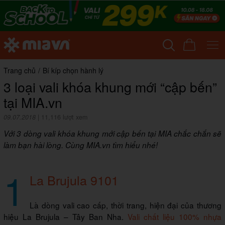
Trang chủ
/
Bí kíp chọn hành lý
3 loại vali khóa khung mới “cập bến”
tại MIA.vn
09.07.2018
|
11,116 lượt xem
Với 3 dòng vali khóa khung mới cập bến tại MIA chắc chắn sẽ
làm bạn hài lòng. Cùng MIA.vn tìm hiểu nhé!
1
La Brujula 9101
Là dòng vali cao cấp, thời trang, hiện đại của thương
hiệu La Brujula – Tây Ban Nha.
Vali chất liệu 100% nhựa