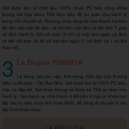
Vali được làm từ chất liệu 100% nhựa PC bền cộng khóa
khung kết hợp khóa TSA đảm bảo độ an toàn cho hành lý
trong mỗi chuyến đi. Khoang chứa rộng rãi chia thành hai bên
để tiện sắp xếp đồ đạc, cả hai bên vali đều có đai chữ Y giúp
cố định hành lý. Đối với size 19 chỉ có một tấm ngăn cố định
và đối với size 24 sẽ có hai tấm ngăn (1 cố định và 1 có thể
tháo rời).
3
La Brujula YG6081A
Là dòng vali cao cấp, thời trang, hiện đại của thương
hiệu La Brujula – Tây Ban Nha. Vali được làm từ 100% PC bền,
chịu va đập tốt. Vali khóa khung và khóa số TSA an toàn cho
hành lý. Tám bánh xe chia thành 4 đôi trên 4 trục có khóa bọc
lớp cao su dày, xoay linh họat 3600, dễ dàng di chuyển ở các
địa hình khác nhau.