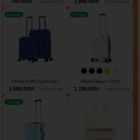
749.000₫
1.899.000₫
-37%
-60%
1.189.000₫
4.700.000₫
Freeship
Freeship
+1
#000000
#000000
#000000
#ffa500
Combo 2 VALI Larita Liam
Pisani Classic FZA01
1.998.000₫
2.199.000₫
-58%
-26%
4.718.000₫
2.990.000₫
Freeship