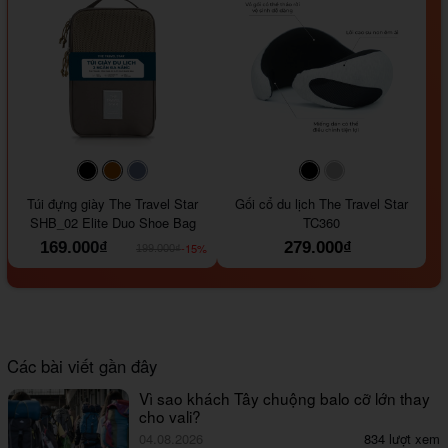
#000000
#964B00
#647290
#000000
#a9a9a9
Túi đựng giày The Travel Star
Gối cổ du lịch The Travel Star
SHB_02 Elite Duo Shoe Bag
TC360
169.000₫
279.000₫
-15%
199.000₫
Các bài viết gần đây
Vì sao khách Tây chuộng balo cỡ lớn thay
cho vali?
04.08.2026
834 lượt xem