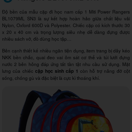
Độ bền của mẫu cặp đi học nam cấp 1 Miti Power Rangers
BL1079ML SN3 là sự kết hợp hoàn hảo giữa chất liệu vải
Nylon, Oxford 600D và Polyester. Chiếc cặp có kích thước 30
x 20 x 40 cm và trọng lượng siêu nhẹ dễ dàng đựng được
nhiều sách vở, đồ dùng học tập…
Bên cạnh thiết kế nhiều ngăn tiện dụng, item trang bị dây kéo
NKK bền chắc, quai đeo vai ôm sát cơ thể và túi lưới đựng
nước 2 bên hông đáp ứng tất tần tật nhu cầu sử dụng. Mặt
lưng của chiếc
còn hỗ trợ nâng đỡ cột
cặp học sinh cấp 1
sống, chống gù và đặc biệt là cực kì thoáng khí.