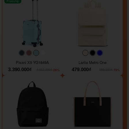
Freeship
#40454a
#b76e79
#9ad8e7
#ffffff
#faf0e6
#000000
#0000FF
Pisani X9 YG1849A
Larita Metro One
3.390.000₫
479.000₫
-26%
-19%
4.612.000₫
589.000₫