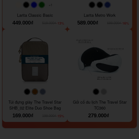
+1
#faf0e6
#000000
#0000FF
#008000
#000000
#000000
#1e35a5
Larita Classic Basic
Larita Metro Work
449.000₫
589.000₫
-13%
-16%
519.000₫
699.000₫
#000000
#964B00
#647290
#000000
#a9a9a9
Túi đựng giày The Travel Star
Gối cổ du lịch The Travel Star
SHB_02 Elite Duo Shoe Bag
TC360
169.000₫
279.000₫
-15%
199.000₫