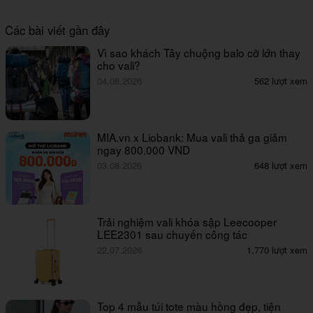
Các bài viết gần đây
Vì sao khách Tây chuộng balo cỡ lớn thay
cho vali?
04.08.2026
562 lượt xem
MIA.vn x Liobank: Mua vali thả ga giảm
ngay 800.000 VND
03.08.2026
648 lượt xem
Trải nghiệm vali khóa sập Leecooper
LEE2301 sau chuyến công tác
22.07.2026
1,770 lượt xem
Top 4 mẫu túi tote màu hồng đẹp, tiện