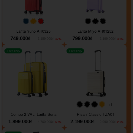
#093f69
#ffa500
#FF0000
#000000
#000000
#000000
Larita Yuno AH0325
Larita Miyo AH01252
749.000₫
799.000₫
-37%
-33%
1.189.000₫
1.199.000₫
Freeship
Freeship
+1
#000000
#000000
#000000
#ffa500
Combo 2 VALI Larita Sena
Pisani Classic FZA01
1.899.000₫
2.199.000₫
-60%
-26%
4.700.000₫
2.990.000₫