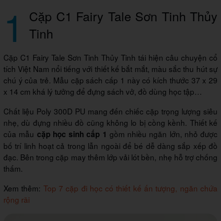
1
Cặp C1 Fairy Tale Sơn Tinh Thủy
Tinh
Cặp C1 Fairy Tale Sơn Tinh Thủy Tinh tái hiện câu chuyện cổ
tích Việt Nam nổi tiếng với thiết kế bắt mắt, màu sắc thu hút sự
chú ý của trẻ. Mẫu cặp sách cấp 1 này có kích thước 37 x 29
x 14 cm khá lý tưởng để đựng sách vở, đồ dùng học tập…
Chất liệu Poly 300D PU mang đến chiếc cặp trọng lượng siêu
nhẹ, dù đựng nhiều đồ cũng không lo bị cồng kềnh. Thiết kế
của mẫu
gồm nhiều ngăn lớn, nhỏ được
cặp học sinh cấp 1
bố trí linh hoạt cả trong lẫn ngoài để bé dễ dàng sắp xếp đồ
đạc. Bên trong cặp may thêm lớp vải lót bền, nhẹ hỗ trợ chống
thấm.
Xem thêm:
Top 7 cặp đi học có thiết kế ấn tượng, ngăn chứa
rộng rãi