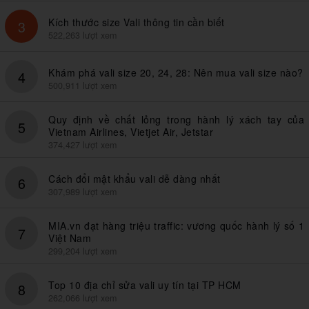
Kích thước size Vali thông tin cần biết
3
522,263 lượt xem
Khám phá vali size 20, 24, 28: Nên mua vali size nào?
4
500,911 lượt xem
Quy định về chất lỏng trong hành lý xách tay của
5
Vietnam Airlines, Vietjet Air, Jetstar
374,427 lượt xem
Cách đổi mật khẩu vali dễ dàng nhất
6
307,989 lượt xem
MIA.vn đạt hàng triệu traffic: vương quốc hành lý số 1
7
Việt Nam
299,204 lượt xem
Top 10 địa chỉ sửa vali uy tín tại TP HCM
8
262,066 lượt xem