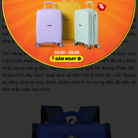
chống gù lưng cao cấp
Cặp học sinh SM BABY chống gù lưng mang đến trẻ người
bạn đồng hành đáng tin cậy. Cặp được làm từ chất liệu vải dù
kết hợp với nhựa cao cấp đảm bảo độ bền. Trọng lượng siêu
nhẹ khoảng 450 g dễ dàng cho trẻ đeo vai hay mang xách.
Chỉ riêng về những tính năng đáp ứng nhu cầu cơ bản của
một chiếc balo hay
, SM BABY đã cho thấy
cặp học sinh cấp 1
chất lượng hàng đầu của mình thông qua hệ thống khóa đôi,
khóa chốt, tay cầm, quai đeo và trên hết là chất liệu vải. Ngoài
ra, từng đường may được chăm chút tỉ mỉ mang đến độ bền bỉ
cho mẫu cặp học sinh.