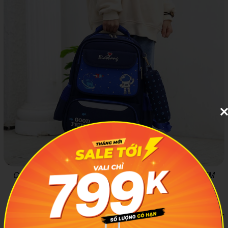
Cặp học sinh cấp 1 chống gù, chống nước cao cấp OEM
có bộ đôi quai đeo vai và tay cầm lót đệm xốp dày dặn
8
Cặp học sinh cấp 1 SM BABY