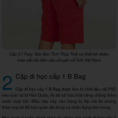
Cặp C1 Fairy Tale Sơn Tinh Thủy Tinh có thiết kế nhiều
màu sắc tái hiện câu chuyện cổ tính Việt Nam
2
Cặp đi học cấp 1 B Bag
Cặp đi học cấp 1 B Bag được làm từ chất liệu vải PVC
xéo xuất xứ từ Hàn Quốc, do đó sở hữu khả năng chống thấm
nước vượt trội. Mẫu cặp này còn trang bị lớp vải lót chống
thấm loại tốt để bảo quản đồ dùng cá nhân đựng bên trong.
Bên cạnh 2 ngăn chính rộng rãi, chiếc cặp sách đi học cấp 1