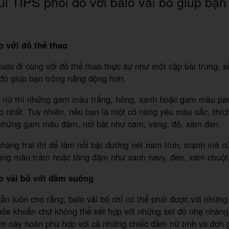
úi TIPS phối đồ với balo vải bố giúp bạn
o với đồ thể thao
alo đi cùng với đồ thể thao thực sự như một cặp bài trùng, s
đồ giúp bạn trông năng động hơn.
n nữ thì những gam màu trắng, hồng, xanh hoặc gam màu past
 nhất. Tuy nhiên, nếu bạn là một cô nàng yêu màu sắc, thích
 những gam màu đậm, nổi bật như cam, vàng, đỏ, xám đen.
hàng trai thì để làm nổi bật đường nét nam tính, mạnh mẽ 
ông màu trầm hoặc tông đậm như xanh navy, đen, xám chuột
lo vải bố với đầm suông
ẫn luôn cho rằng, balo vải bố chỉ có thể phối được với những
hỏe khoắn chứ không thể kết hợp với những set đồ nhẹ nhàng
tem này hoàn phù hợp với cả những chiếc đầm nữ tính và đơn g