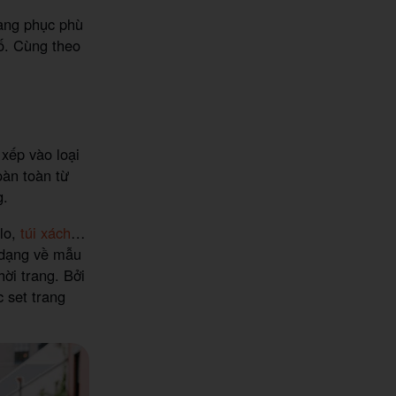
rang phục phù
hố. Cùng theo
 xếp vào loại
oàn toàn từ
g.
alo,
túi xách
…
a dạng về mẫu
hời trang. Bởi
c set trang