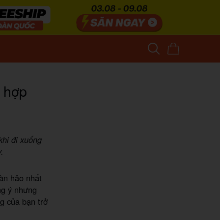
o hợp
khi đi xuống
.
àn hảo nhất
g ý nhưng
g của bạn trở