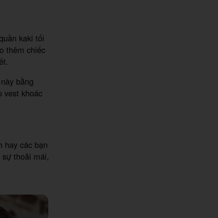
quần kaki tối
eo thêm chiếc
ết.
h này bằng
o vest khoác
h hay các bạn
 sự thoải mái,