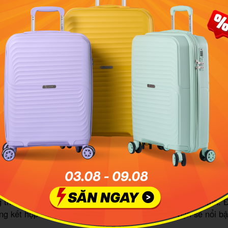
ông với balo vải bố giúp set đồ có thêm điểm nhấn và tạo c
lo cùng áo thun và quần short
 người yêu thích phong cách đơn giản đều không thể thiếu s
à kiểu kết hợp giữa áo thun, quần short và balo. Khi khoác lên
ùng balo vải bố trên vai bạn sẽ có ngay vẻ ngoài vô cùng trẻ
bát.
lo với chân váy caro
ột phụ kiện khá dễ để kết hợp với bất kỳ loại balo nào. Nó s
g thể đặc sắc, vừa đơn giản nhưng không kém phần cá tính. Đ
ng kết hợp cùng balo vải bố cá tính thì tổng thể bạn sẽ nổi bậ