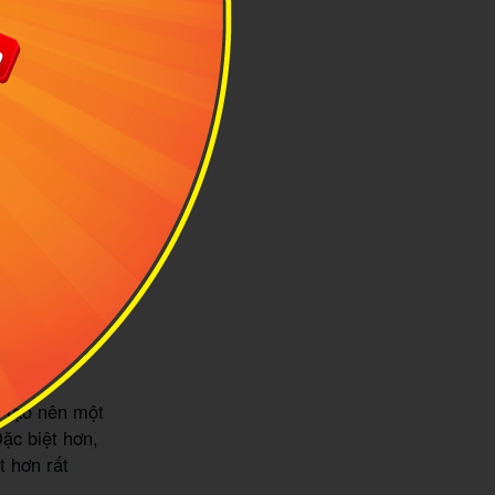
ảm hứng hơn
et này trong
 người bộ
 trung, năng
ẽ tạo nên một
ặc biệt hơn,
t hơn rất