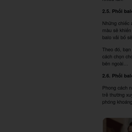
2.5. Phối ba
Những chiếc á
màu sẽ khiến 
balo vải bố sẽ
Theo đó, bạn 
cách chọn cho
bên ngoài…
2.6. Phối ba
Phong cách n
trẻ thường xu
phóng khoáng 