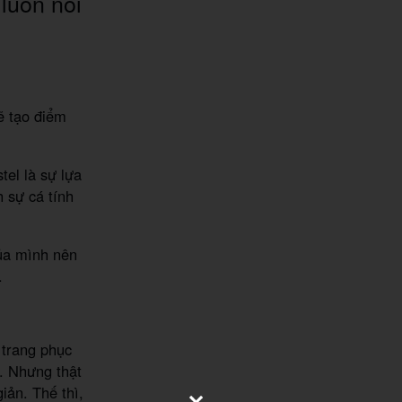
 luôn nổi
ẽ tạo điểm
el là sự lựa
 sự cá tính
của mình nên
.
 trang phục
. Nhưng thật
iản. Thế thì,