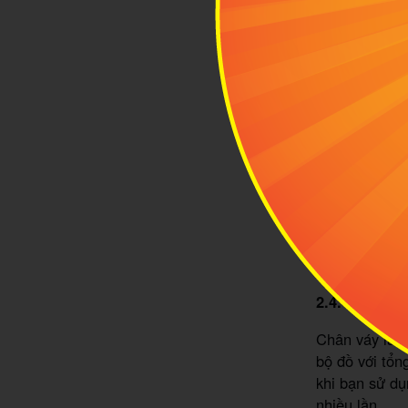
Mix đầm su
2.3. Phối ba
Hầu hết những
tủ đồ, nhất l
quần áo này c
động và hoạt 
2.4. Phối ba
Chân váy là m
bộ đồ với tổn
khi bạn sử dụ
nhiều lần.