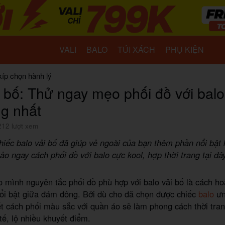
VALI
BALO
TÚI XÁCH
PHỤ KIỆN
kíp chọn hành lý
i bố: Thử ngay mẹo phối đồ với bal
ng nhất
212 lượt xem
hiếc balo vải bố đã giúp vẻ ngoài của bạn thêm phần nổi bật 
o ngay cách phối đồ với balo cực kool, hợp thời trang tại đây
mình nguyên tắc phối đồ phù hợp với balo vải bố là cách ho
ổi bật giữa đám đông. Bởi dù cho đã chọn được chiếc
balo
ưn
t cách phối màu sắc với quần áo sẽ làm phong cách thời tran
tế, lộ nhiều khuyết điểm.