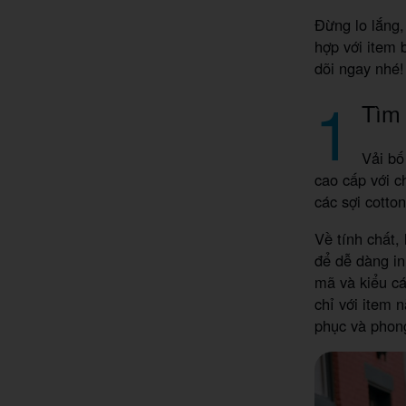
Đừng lo lắng,
hợp với item 
dõi ngay nhé!
1
Tìm 
Vải bố
cao cấp với c
các sợi cotto
Về tính chất,
để dễ dàng in
mã và kiểu cá
chỉ với item 
phục và phon