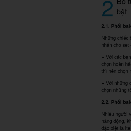
2
Bỏ t
bật
2.1. Phối bal
Những chiếc b
nhấn cho set 
+ Với các bạ
chọn hoàn hảo
thì nên chọn
+ Với những c
chọn những t
2.2. Phối ba
Nhiều người v
năng động, k
đặc biệt là i