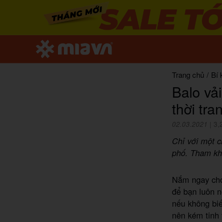
Trang chủ
/
Bí 
Balo vả
thời tra
02.03.2021
|
3,
Chỉ với một c
phố. Tham khả
Nắm ngay cho 
để bạn luôn n
nếu không biế
nên kém tinh 