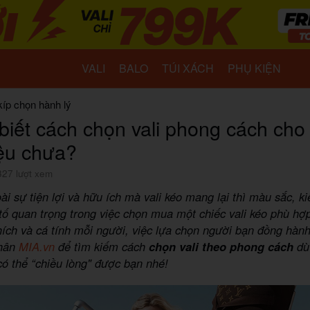
VALI
BALO
TÚI XÁCH
PHỤ KIỆN
kíp chọn hành lý
biết cách chọn vali phong cách cho
ệu chưa?
327 lượt xem
ài sự tiện lợi và hữu ích mà vali kéo mang lại thì màu sắc, k
tố quan trọng trong việc chọn mua một chiếc vali kéo phù hợ
hích và cá tính mỗi người, việc lựa chọn người bạn đồng hàn
chân
MIA.vn
để tìm kiếm cách
chọn vali theo phong cách
dù
có thể “chiều lòng" được bạn nhé!