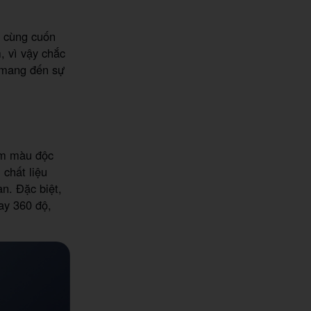
ô cùng cuốn
, vì vậy chắc
, mang đến sự
am màu độc
chất liệu
n. Đặc biệt,
ay 360 độ,