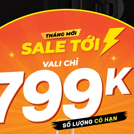
li Legend Walker LW6703N_64 khoá khung kết hợp khoá số 
tin Reed
uyên phong cách retro đến từ Hoàng Gia Anh, đơn giản, tinh
goài chất liệu bền bỉ siêu nhẹ, kết hợp khoá khung hiện đại 
n Hoa Kỳ luôn là lựa chọn hàng đầu của những doanh nhân.