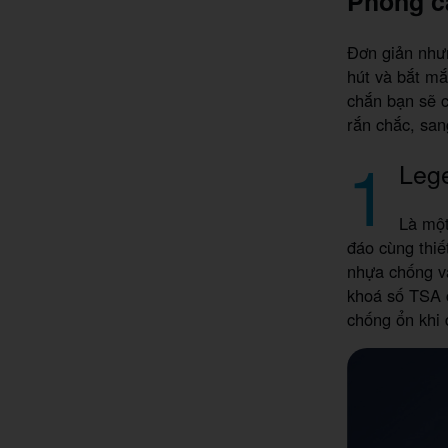
Phong cá
Đơn giản nhưn
hút và bắt mắ
chắn bạn sẽ c
rắn chắc, san
1
Leg
Là một
đáo cùng thiế
nhựa chống va
khoá số TSA 
chống ổn khi 