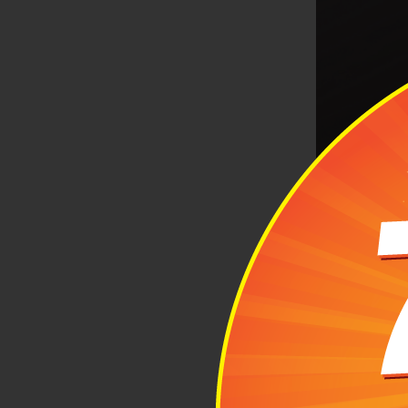
Va
2
Aus
Giữ ng
sang trọng. N
TSA đạt chuẩ