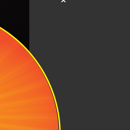
TSA
 tế và vô cùng
và kháo số