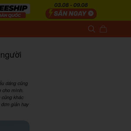
 người
iểu dáng cũng
p cho mình.
h cũng khác
 đơn giản hay