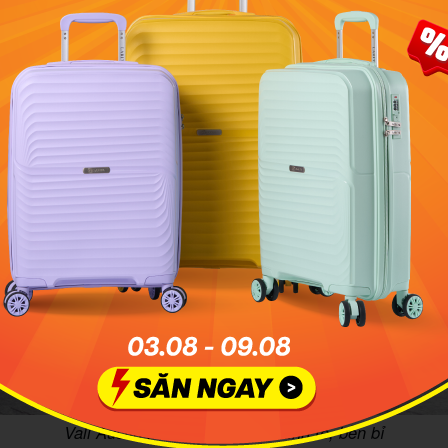
Vali Austin Reed MF9033_24 tinh tế, bền bỉ