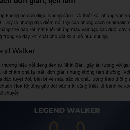
ch đơn giản, lịch lãm
g không hề đơn điệu. Không cầu lì về thiết kế, nhưng vẫn v
t. Đây là những đặc điểm nổi trội của phong cách minimalism
hẳng thể nào rời mắt khỏi những mẫu vali đặc sắc dưới đây
g trọng và đầy khí chất cho bất kỳ ai sở hữu chúng.
end Walker
 thương hiệu nổi tiếng đến từ Nhật Bản, gây ấn tượng với g
t kế chấm phá lạ mắt, đơn giản nhưng không tầm thường. Với 
 đập tuyệt đối, bền bỉ về màu sắc và chất lượng theo thời gia
chuẩn Hoa Kỳ tăng gấp đôi bảo mật cùng thiết kế bánh xe xo
di chuyển