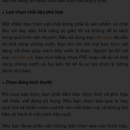
bạn dễ dàng tìm được mẫu bao trùm vali ưng ý nhất.
+ Lựa chọn chất liệu phù hợp
Một chiếc bao trùm vali chất lượng phải là sản phẩm có chất
liệu vải dày dặn, khả năng co giãn tốt và không dễ bị rách
trong quá trình vận chuyển. Nếu sử dụng loại
vali nhựa
đã sẵn
có khả năng chống nước, bạn chỉ cần tìm loại bao trùm vali
dạng vải thun giúp tránh trầy xước là được. Ngược lại đối với
loại
vali kéo vải
, bao trùm bằng nhựa PVC hoặc vải dù có khả
năng chống nước và bụi bẩn tốt sẽ là sự lựa chọn lý tưởng
dành cho bạn.
+ Chọn đúng kích thước
Khi mua bao trùm, bạn phải đảm bảo chọn kích cỡ phù hợp
với chiếc vali đang sử dụng. Nếu bạn chọn size quá to hay
quá nhỏ sẽ khiến chiếc vali trở nên mất thẩm mỹ và không thể
bảo vệ hành lý một cách hiệu quả.
Nếu bạn đang phân vân không biết chọn size nào thích hợp,