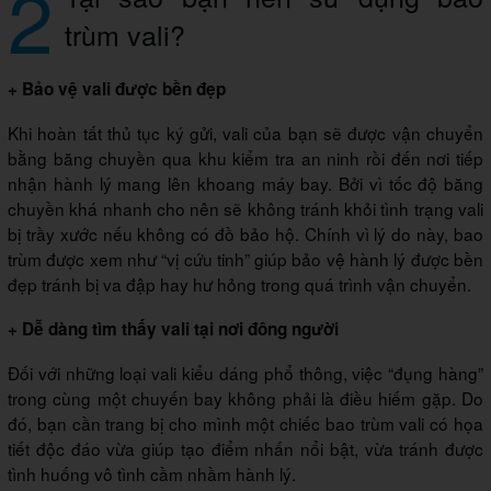
2
trùm vali?
+ Bảo vệ vali được bền đẹp
Khi hoàn tất thủ tục ký gửi, vali của bạn sẽ được vận chuyển
bằng băng chuyền qua khu kiểm tra an ninh rồi đến nơi tiếp
nhận hành lý mang lên khoang máy bay. Bởi vì tốc độ băng
chuyền khá nhanh cho nên sẽ không tránh khỏi tình trạng vali
bị trầy xước nếu không có đồ bảo hộ. Chính vì lý do này, bao
trùm được xem như “vị cứu tinh” giúp bảo vệ hành lý được bền
đẹp tránh bị va đập hay hư hỏng trong quá trình vận chuyển.
+ Dễ dàng tìm thấy vali tại nơi đông người
Đối với những loại vali kiểu dáng phổ thông, việc “đụng hàng”
trong cùng một chuyến bay không phải là điều hiếm gặp. Do
đó, bạn cần trang bị cho mình một chiếc bao trùm vali có họa
tiết độc đáo vừa giúp tạo điểm nhấn nổi bật, vừa tránh được
tình huống vô tình cầm nhầm hành lý.