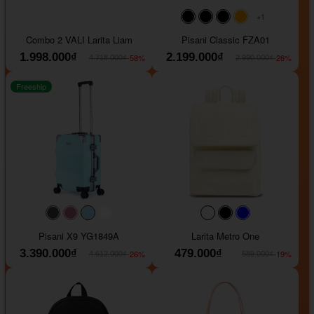
+1
#000000
#000000
#000000
#ffa500
Combo 2 VALI Larita Liam
Pisani Classic FZA01
1.998.000₫
2.199.000₫
-58%
-26%
4.718.000₫
2.990.000₫
Freeship
#40454a
#b76e79
#9ad8e7
#ffffff
#faf0e6
#000000
#0000FF
Pisani X9 YG1849A
Larita Metro One
3.390.000₫
479.000₫
-26%
-19%
4.612.000₫
589.000₫