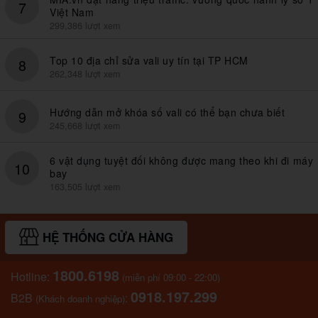
7
Việt Nam
299,386 lượt xem
Top 10 địa chỉ sửa vali uy tín tại TP HCM
8
262,348 lượt xem
Hướng dẫn mở khóa số vali có thể bạn chưa biết
9
245,668 lượt xem
6 vật dụng tuyệt đối không được mang theo khi đi máy
10
bay
163,505 lượt xem
HỆ THỐNG CỬA HÀNG
1800.6198
Hotline:
(miễn phí 09:00 - 22:00)
0918.197.299
B2B
:
(Khách doanh nghiệp)