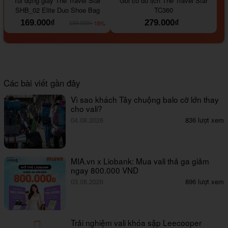
Túi đựng giày The Travel Star
Gối cổ du lịch The Travel Star
SHB_02 Elite Duo Shoe Bag
TC360
169.000₫
279.000₫
-15%
199.000₫
Các bài viết gần đây
Vì sao khách Tây chuộng balo cỡ lớn thay
cho vali?
04.08.2026
836 lượt xem
MIA.vn x Liobank: Mua vali thả ga giảm
ngay 800.000 VND
03.08.2026
896 lượt xem
Trải nghiệm vali khóa sập Leecooper