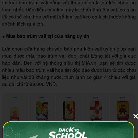
thì loại bao trùm vali bằng vải thun chính là sự lựa chọn an
toàn nhất. Đặc điểm của loại này là khả năng ôm sát, co giãn
tốt có thể phù hợp với một số loại vali kéo có kích thước không
chênh lệch quá lớn.
+ Mua bao trùm vali tại cửa hàng uy tín
Lựa chọn cửa hàng chuyên bán phụ kiện vali uy tín giúp bạn
mua được mẫu bao trùm vali đẹp, chất lượng tốt với giá cực
hấp dẫn. Đến với hệ thống siêu thị MIA.vn, bạn sẽ tìm được
nhiều mẫu bao trùm vali họa tiết độc đáo được làm từ các chất
liệu như vải dù kháng nước, thun lạnh co giãn 4 chiều với giá
ưu đãi chỉ từ 99.000 VNĐ.