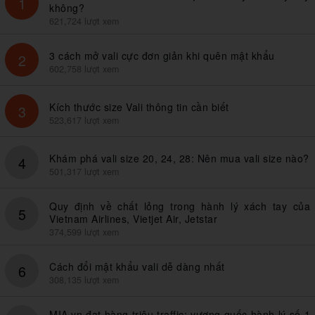
1
không?
621,724 lượt xem
3 cách mở vali cực đơn giản khi quên mật khẩu
2
602,758 lượt xem
Kích thước size Vali thông tin cần biết
3
523,617 lượt xem
Khám phá vali size 20, 24, 28: Nên mua vali size nào?
4
501,317 lượt xem
Quy định về chất lỏng trong hành lý xách tay của
5
Vietnam Airlines, Vietjet Air, Jetstar
374,599 lượt xem
Cách đổi mật khẩu vali dễ dàng nhất
6
308,135 lượt xem
MIA.vn đạt hàng triệu traffic: vương quốc hành lý số 1