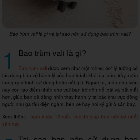
Bao trùm vali là gì và tại sao nên sử dụng bao trùm vali?
1
Bao trùm vali là gì?
Bao trùm vali
được xem như một “chiếc áo” lý tưởng có
tác dụng bảo vệ hành lý của bạn tránh khỏi bụi bẩn, trầy xước
trong quá trình sử dụng hoặc cất giữ. Ngoài ra, món phụ kiện
này còn tạo điểm nhấn cho vali bạn trở nên nổi bật và bắt mắt
hơn, giúp bạn dễ dàng nhìn thấy hành lý tại các khu vực đông
người như ga tàu điện ngầm, bến xe hay nơi ký gửi ở sân bay.
Xem thêm:
Tham khảo 10 mẫu vali đỏ giúp bạn nổi bật nhất
sân bay
Tại sao bạn nên sử dụng bao