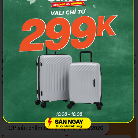
Bao trùm vali được bán tại hệ thống siêu thị MIA.vn
Với những chia sẻ từ
MIA.vn
, bạn đã tìm được đáp án cho câu
hỏi "
?" rồi đúng không nào? Nếu bạn đang
Bao trùm vali là gì
muốn “làm điệu” cho chiếc vali nhà mình, đừng quên ghé
ngay hệ thống siêu thị MIA.vn để tậu về những sản phẩm bao
trùm vali thật chất lượng với mức giá cực kỳ hấp dẫn nhé.
Tác giả:
CTV Blog Như Nguyễn
TOP sản phẩm bán chạy tháng 08/2026