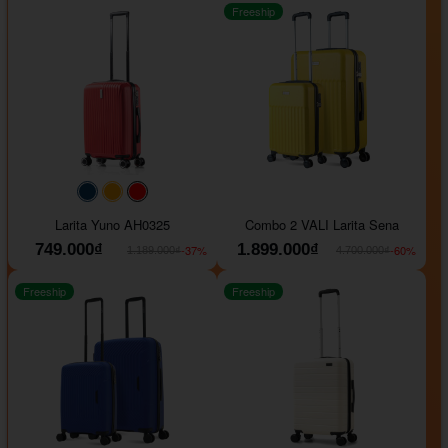
Freeship
#093f69
#ffa500
#FF0000
Larita Yuno AH0325
Combo 2 VALI Larita Sena
749.000₫
1.899.000₫
-37%
-60%
1.189.000₫
4.700.000₫
Freeship
Freeship