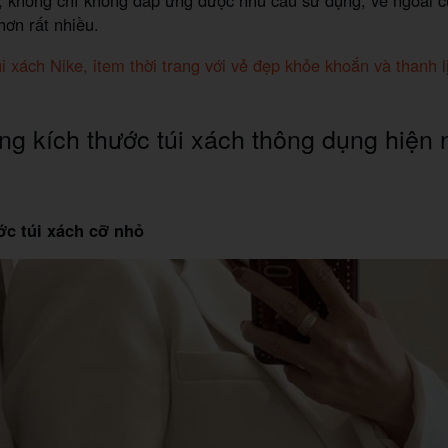
 không chỉ không đáp ứng được nhu cầu sử dụng, vẻ ngoài c
ơn rất nhiều.
i xách Nike, item thời trang với vẻ đẹp khỏe khoắn và thanh l
g kích thước túi xách thông dụng hiện 
ớc túi xách cỡ nhỏ