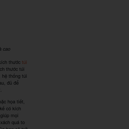
và cao
 kích thước
túi
ch thước túi
 hệ thống túi
au, đủ để
.
ặc họa tiết,
kế có kích
 giúp mọi
 xách quá to