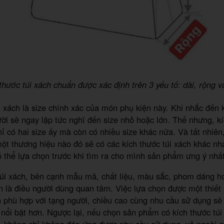
thước túi xách chuẩn được xác định trên 3 yếu tố: dài, rộng 
i xách là size chính xác của món phụ kiện này. Khi nhắc đến
ời sẽ ngay lập tức nghĩ đến size nhỏ hoặc lớn. Thế nhưng, kí
ỉ có hai size ấy mà còn có nhiều size khác nữa. Và tất nhiên,
ột thương hiệu nào đó sẽ có các kích thước túi xách khác nh
 thể lựa chọn trước khi tìm ra cho mình sản phẩm ưng ý nhất
úi xách, bên cạnh mẫu mã, chất liệu, màu sắc, phom dáng ho
n là điều người dùng quan tâm. Việc lựa chọn được một thiết 
h phù hợp với tạng người, chiều cao cùng nhu cầu sử dụng sẽ
 nổi bật hơn. Ngược lại, nếu chọn sản phẩm có kích thước túi