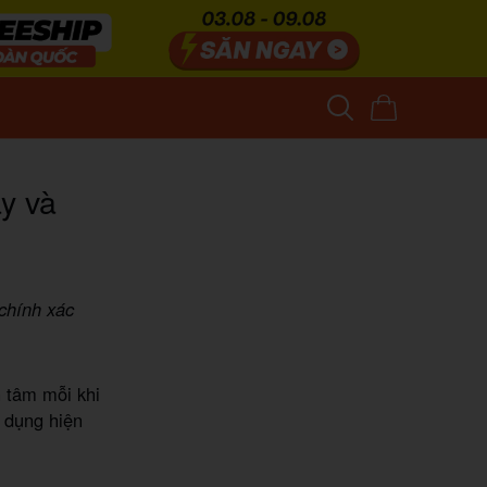
y và
 chính xác
 tâm mỗi khi
g dụng hiện