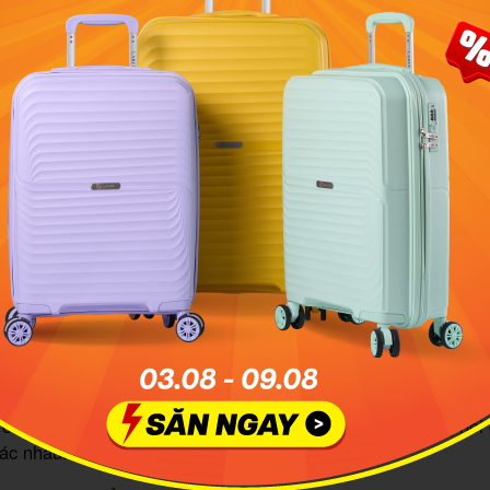
cỡ nhỏ phù hợp cho những buổi dạo phố với nhiều loại trang
nhau
 thiết kế cỡ nhỏ, 23 x 15 x 7 cm là kích cỡ túi xách thông dụ
ch được lòng người dùng với kích cỡ nhỏ gọn, không gây cồng
 nhưng vẫn có không gian rộng rãi, đáp ứng đầy đủ nhu cầu 
ới mẫu túi xách nữ đẹp này, người dùng có thể dễ dàng phối 
ác nhau.