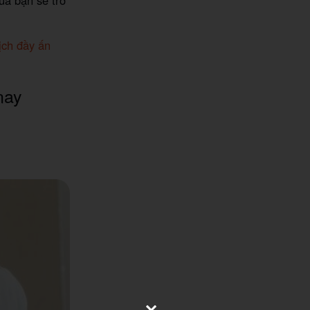
ủa bạn sẽ trở
ịch đầy ấn
nay