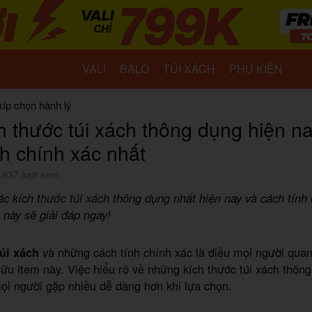
VALI
BALO
TÚI XÁCH
PHỤ KIỆN
kíp chọn hành lý
h thước túi xách thông dụng hiện na
nh chính xác nhất
,937 lượt xem
ác kích thước túi xách thông dụng nhất hiện nay và cách tính
t này sẽ giải đáp ngay!
úi xách
và những cách tính chính xác là điều mọi người quan
hữu item này. Việc hiểu rõ về những kích thước túi xách thôn
ọi người gặp nhiều dễ dàng hơn khi lựa chọn.