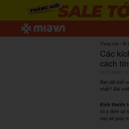
Trang chủ
/
Bí 
Các kíc
cách tí
16.01.2023
|
16
Bạn đã biết c
nhất? Bài viế
Kích thước t
có ý định sở 
nay sẽ giúp m