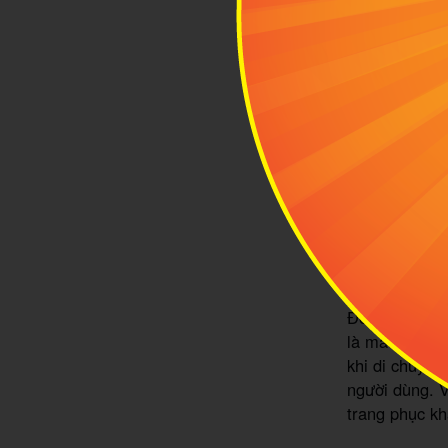
Túi xách 
Đối với những
là mẫu túi xá
khi di chuyển
người dùng. V
trang phục kh