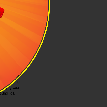
 phục khác
ng nhất. Đây
 kềnh trong
sử dụng của
cùng loại