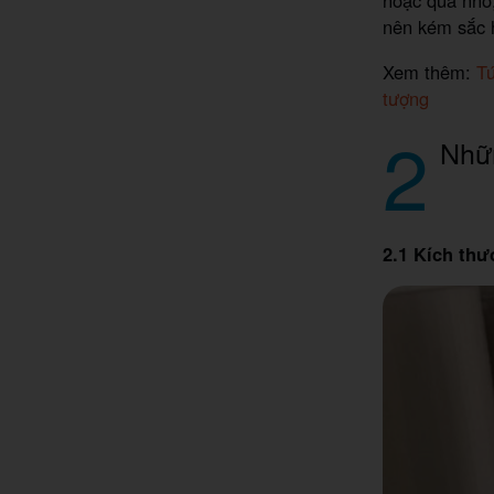
hoặc quá nhỏ,
nên kém sắc h
Xem thêm:
Tú
tượng
2
Nhữn
2.1 Kích thư