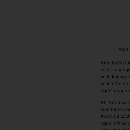
Kích 
Kích thước tú
xách
, mọi ngư
xách không ch
xách đến từ m
người dùng có
Khi tìm mua t
kích thước cò
thước túi xác
người trở nên