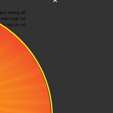
 ảnh hưởng để
n chân hoặc bỏ
iày vào thì có
o khi xếp vào
ang theo, nén
ỏ thì càng cần
 lên tránh làm
ếc ngửa xuống,
rình di chuyển