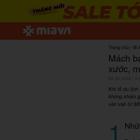
Trang chủ
/
Bí 
Mách bạ
xước, m
25.04.2024
|
3,
Khi đi du lịc
không khiến g
vào vali từ M
1
Nhữn