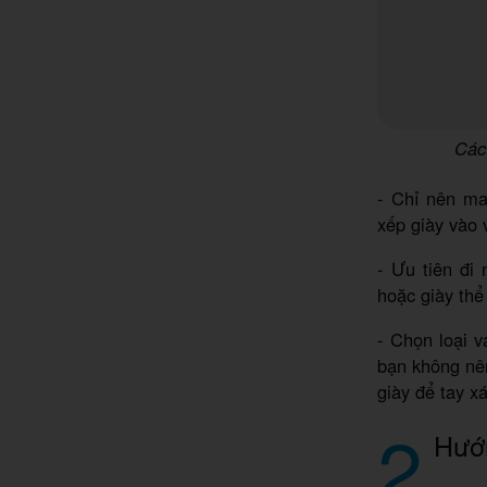
Các 
- Chỉ nên man
xếp giày vào v
- Ưu tiên đi
hoặc giày thể
- Chọn loại v
bạn không nên
giày để tay x
2
Hướn