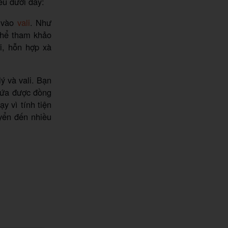
ều dưới đây:
p vào
vali
. Như
thể tham khảo
i, hỗn hợp xà
ý và vali. Bạn
hứa được đồng
y vì tính tiện
uyển đến nhiều