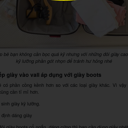
úp bê bạn không cần bọc quá kỹ nhưng với những đôi giày cao 
kỹ lưỡng phần gót nhọn để tránh hư hỏng nhé
ếp giày vào vali áp dụng với giày boots
ẽ có phần cồng kềnh hơn so với các loại giày khác. Vì vậy
cũng cần tỉ mỉ hơn.
sinh giày kỹ lưỡng.
định dáng giày
ôi giày boots cổ ngắn, dáng cứng thì bạn cần dùng giấy nhé