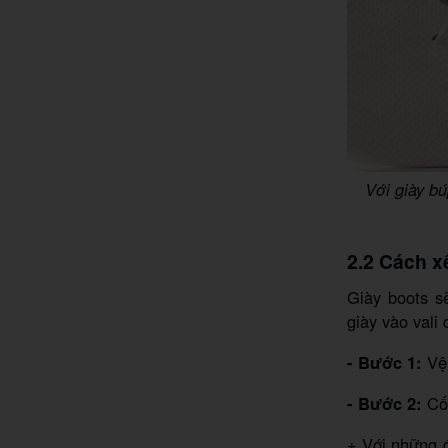
Với giày b
2.2 Cách x
Giày boots s
giày vào vali 
- Bước 1:
Vệ 
- Bước 2:
Cố 
+ Với những đ