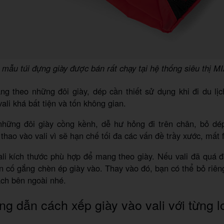
mẫu túi đựng giày được bán rất chạy tại hệ thống siêu thị M
g theo những đôi giày, dép cần thiết sử dụng khi đi du lịc
ali khá bất tiện và tốn không gian.
 những đôi giày cồng kềnh, dễ hư hỏng đi trên chân, bỏ dép
 thao vào vali vì sẽ hạn chế tối đa các vấn đề trầy xước, mất 
ali kích thước phù hợp để mang theo giày. Nếu vali đã quá đ
 cố gắng chèn ép giày vào. Thay vào đó, bạn có thể bỏ riên
ách bên ngoài nhé.
g dẫn cách xếp giày vào vali với từng l