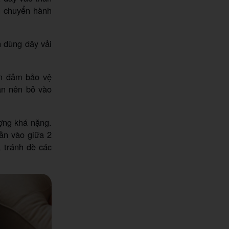
ận chuyển hành
n dùng dây vải
ốn đảm bảo vệ
bạn nên bỏ vào
ượng khá nặng.
uần vào giữa 2
, tránh đè các