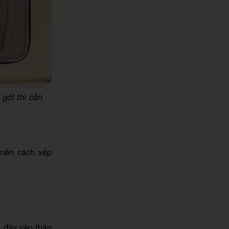
gót thì cần
 nên cách xếp
t đầy vào thân