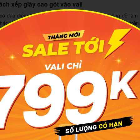
ách xếp giày cao gót vào vali
 có đặc điểm là phần đế nhỏ, dễ bị hư hỏng và cũng dễ làm
ác khi bỏ chung. Vì vậy nên bạn có thể ưu tiên đi giày trê
 ngoài. Còn nếu vali vẫn rộng chỗ và bạn muốn sắp xếp bỏ g
các bước dưới đây:
sinh giày kỹ lưỡng.
dụng mút định hình form giày để giữ giày không bị móp mé
n muốn tiết kiệm hơn thì có thể được tận dụng các đôi vớ m
 giày để giữ form.
g giấy báo bọc phần gót giày lại. Đế giày càng nhọn và nh
nh hư hỏng.
dụng túi đựng giày để bọc lại.
p giày lên lớp trên cùng của vali, không đè bất cứ đồ gì khác
 Đặt đối diện 2 chiếc vào nhau, một chiếc ngửa lên, một chi
quần vào giữa 2 chiếc giày để cố định vị trí trong suốt quá t