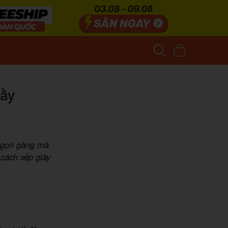
rầy
t gọn gàng mà
cách xếp giày