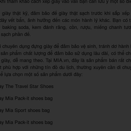
khi tham khảo cách xếp giày vào vali bạn cần lưu ý một số đi
 giày thật kỹ, đảm bảo đế giày thật sạch trước khi sắp xế
 dây vết bẩn, ảnh hưởng đến các món hành lý khác. Bạn có 
 baking soda, kem đánh răng, cồn, rượu, miếng chanh tươ
 sạch phần đế.
úi chuyên dụng đựng giày để đảm bảo vệ sinh, tránh dơ hành l
 sản phẩm chất lượng để đảm bảo sử dụng lâu dài, có thể c
i giày, dễ mang theo. Tại MIA.vn, đây là sản phẩm bán rất chạ
t phù hợp với những tín đồ du lịch, thường xuyên cần di ch
hể lựa chọn một số sản phẩm dưới đây:
ày The Travel Star Shoes
ày Mia Pack-it shoes bag
ày Mia Sport shoes bag
ày Mia Pack-it shoes bag