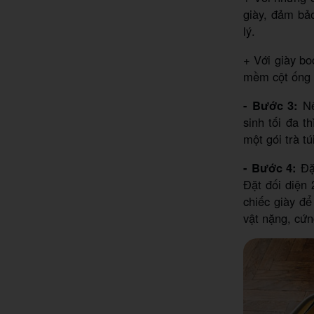
giày, đảm bảo
lý.
+ Với giày bo
mềm cột ống 
- Bước 3:
N
sinh tối đa t
một gói trà t
- Bước 4:
Đặt
Đặt đối diện 
chiếc giày để
vật nặng, cứn