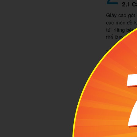
2.1 C
Giày cao gót
các món đồ kh
túi riêng bên
thể làm theo 
- Bước 1:
Vệ 
- Bước 2:
Sử 
vali. Nếu bạ
thật chặt vào
- Bước 3:
Dùn
bọc kỹ để trá
- Bước 4:
Sử 
- Bước 5:
Xế
hư hỏng giày.
chèn áo hoặc 