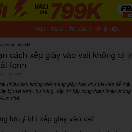
VALI
BALO
TÚI XÁCH
PHỤ KIỆN
kíp chọn hành lý
n cách xếp giày vào vali không bị t
ất form
660 lượt xem
h rất nhiều bạn không biết mang giày theo như thế nào để thậ
iày bị mất form, hư hỏng. Vậy thì hãy cùng tham khảo những 
IA.vn nhé.
g lưu ý khi xếp giày vào vali