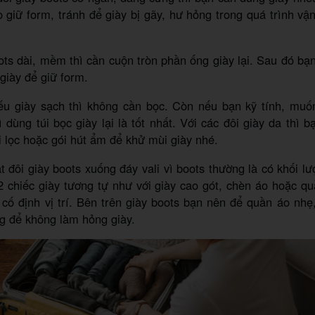
 giữ form, tránh để giày bị gãy, hư hỏng trong quá trình v
ots dài, mềm thì cần cuộn tròn phần ống giày lại. Sau đó bạ
giày để giữ form.
ếu giày sạch thì không cần bọc. Còn nếu bạn kỹ tính, mu
hì dùng túi bọc giày lại là tốt nhất. Với các đôi giày da thì 
úi lọc hoặc gói hút ẩm để khử mùi giày nhé.
 đôi giày boots xuống đáy vali vì boots thường là có khối l
2 chiếc giày tương tự như với giày cao gót, chèn áo hoặc q
 cố định vị trí. Bên trên giày boots bạn nên để quần áo nhẹ
g để không làm hỏng giày.