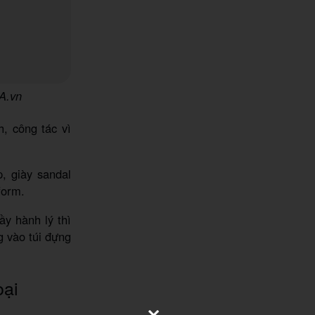
IA.vn
h, công tác vì
, giày sandal
form.
ầy hành lý thì
g vào túi đựng
oại