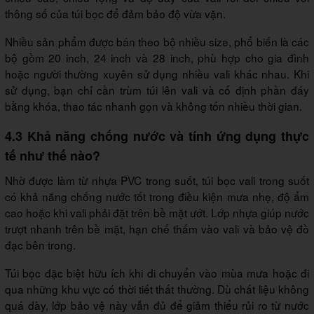
thông số của túi bọc để đảm bảo độ vừa vặn.
Nhiều sản phẩm được bán theo bộ nhiều size, phổ biến là các
bộ gồm 20 inch, 24 inch và 28 inch, phù hợp cho gia đình
hoặc người thường xuyên sử dụng nhiều vali khác nhau. Khi
sử dụng, bạn chỉ cần trùm túi lên vali và cố định phần đáy
bằng khóa, thao tác nhanh gọn và không tốn nhiều thời gian.
4.3 Khả năng chống nước và tính ứng dụng thực
tế như thế nào?
Nhờ được làm từ nhựa PVC trong suốt, túi bọc vali trong suốt
có khả năng chống nước tốt trong điều kiện mưa nhẹ, độ ẩm
cao hoặc khi vali phải đặt trên bề mặt ướt. Lớp nhựa giúp nước
trượt nhanh trên bề mặt, hạn chế thấm vào vali và bảo vệ đồ
đạc bên trong.
Túi bọc đặc biệt hữu ích khi di chuyển vào mùa mưa hoặc đi
qua những khu vực có thời tiết thất thường. Dù chất liệu không
quá dày, lớp bảo vệ này vẫn đủ để giảm thiểu rủi ro từ nước