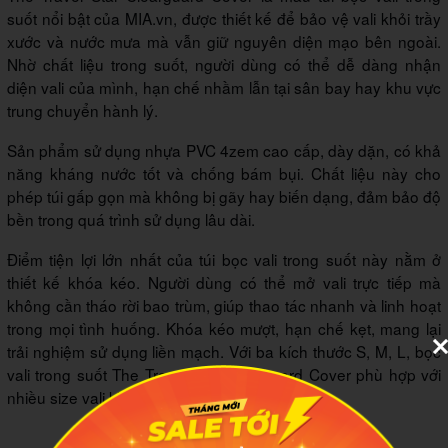
suốt nổi bật của MIA.vn, được thiết kế để bảo vệ vali khỏi trầy
xước và nước mưa mà vẫn giữ nguyên diện mạo bên ngoài.
Nhờ chất liệu trong suốt, người dùng có thể dễ dàng nhận
diện vali của mình, hạn chế nhầm lẫn tại sân bay hay khu vực
trung chuyển hành lý.
Sản phẩm sử dụng nhựa PVC 4zem cao cấp, dày dặn, có khả
năng kháng nước tốt và chống bám bụi. Chất liệu này cho
phép túi gấp gọn mà không bị gãy hay biến dạng, đảm bảo độ
bền trong quá trình sử dụng lâu dài.
Điểm tiện lợi lớn nhất của túi bọc vali trong suốt này nằm ở
thiết kế khóa kéo. Người dùng có thể mở vali trực tiếp mà
không cần tháo rời bao trùm, giúp thao tác nhanh và linh hoạt
trong mọi tình huống. Khóa kéo mượt, hạn chế kẹt, mang lại
trải nghiệm sử dụng liền mạch. Với ba kích thước S, M, L, bọc
vali trong suốt The Travel Star Clearguard Cover phù hợp với
nhiều size vali khác nhau.