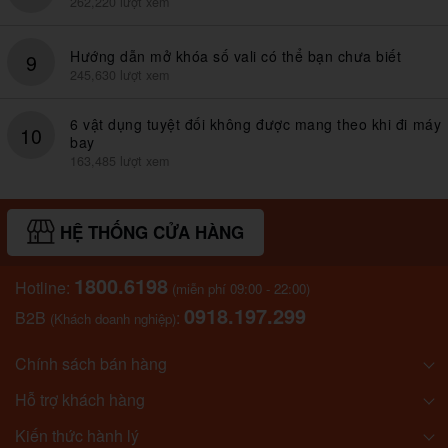
262,220 lượt xem
Hướng dẫn mở khóa số vali có thể bạn chưa biết
9
245,630 lượt xem
6 vật dụng tuyệt đối không được mang theo khi đi máy
10
bay
163,485 lượt xem
HỆ THỐNG CỬA HÀNG
1800.6198
Hotline:
(miễn phí 09:00 - 22:00)
0918.197.299
B2B
:
(Khách doanh nghiệp)
Chính sách bán hàng
Hỗ trợ khách hàng
Kiến thức hành lý