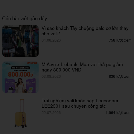
Các bài viết gần đây
Vì sao khách Tây chuộng balo cỡ lớn thay
cho vali?
04.08.2026
758 lượt xem
MIA.vn x Liobank: Mua vali thả ga giảm
ngay 800.000 VND
03.08.2026
836 lượt xem
Trải nghiệm vali khóa sập Leecooper
LEE2301 sau chuyến công tác
22.07.2026
1,964 lượt xem