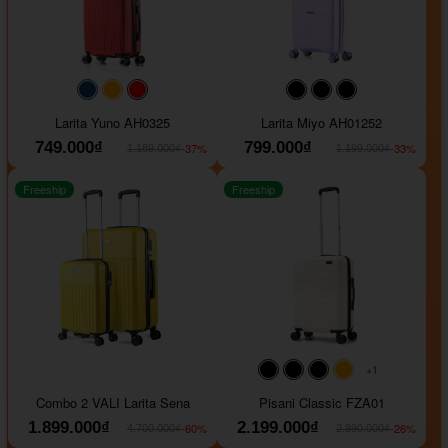
#093f69
#ffa500
#FF0000
#000000
#000000
#000000
Larita Yuno AH0325
Larita Miyo AH01252
749.000₫
799.000₫
-37%
-33%
1.189.000₫
1.199.000₫
Freeship
Freeship
+1
#000000
#000000
#000000
#ffa500
Combo 2 VALI Larita Sena
Pisani Classic FZA01
1.899.000₫
2.199.000₫
-60%
-26%
4.700.000₫
2.990.000₫