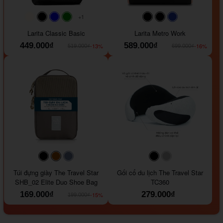
+1
#faf0e6
#000000
#0000FF
#008000
#000000
#000000
#1e35a5
Larita Classic Basic
Larita Metro Work
449.000₫
589.000₫
-13%
-16%
519.000₫
699.000₫
#000000
#964B00
#647290
#000000
#a9a9a9
Túi đựng giày The Travel Star
Gối cổ du lịch The Travel Star
SHB_02 Elite Duo Shoe Bag
TC360
169.000₫
279.000₫
-15%
199.000₫