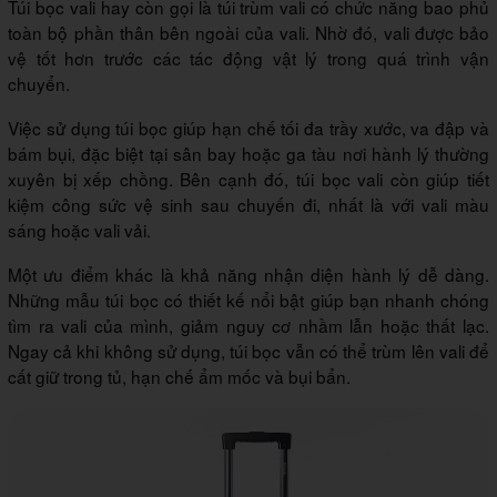
Túi bọc vali hay còn gọi là túi trùm vali có chức năng bao phủ
toàn bộ phần thân bên ngoài của vali. Nhờ đó, vali được bảo
vệ tốt hơn trước các tác động vật lý trong quá trình vận
chuyển.
Việc sử dụng túi bọc giúp hạn chế tối đa trầy xước, va đập và
bám bụi, đặc biệt tại sân bay hoặc ga tàu nơi hành lý thường
xuyên bị xếp chồng. Bên cạnh đó, túi bọc vali còn giúp tiết
kiệm công sức vệ sinh sau chuyến đi, nhất là với vali màu
sáng hoặc vali vải.
Một ưu điểm khác là khả năng nhận diện hành lý dễ dàng.
Những mẫu túi bọc có thiết kế nổi bật giúp bạn nhanh chóng
tìm ra vali của mình, giảm nguy cơ nhầm lẫn hoặc thất lạc.
Ngay cả khi không sử dụng, túi bọc vẫn có thể trùm lên vali để
cất giữ trong tủ, hạn chế ẩm mốc và bụi bẩn.