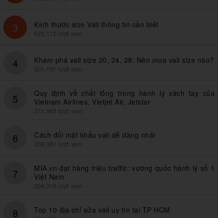
Kích thước size Vali thông tin cần biết
3
523,112 lượt xem
Khám phá vali size 20, 24, 28: Nên mua vali size nào?
4
501,197 lượt xem
Quy định về chất lỏng trong hành lý xách tay của
5
Vietnam Airlines, Vietjet Air, Jetstar
374,563 lượt xem
Cách đổi mật khẩu vali dễ dàng nhất
6
308,081 lượt xem
MIA.vn đạt hàng triệu traffic: vương quốc hành lý số 1
7
Việt Nam
299,316 lượt xem
Top 10 địa chỉ sửa vali uy tín tại TP HCM
8