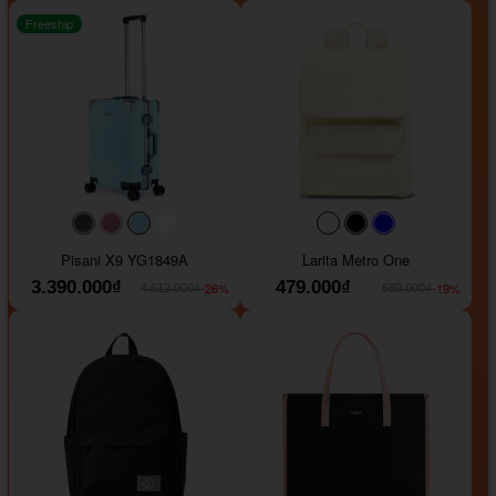
Freeship
#40454a
#b76e79
#9ad8e7
#ffffff
#faf0e6
#000000
#0000FF
Pisani X9 YG1849A
Larita Metro One
3.390.000₫
479.000₫
-26%
-19%
4.612.000₫
589.000₫