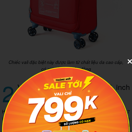
Chiếc vali đặc biệt này được làm từ chất liệu da cao cấp,
có giá gần 10 triệu đồng
2
Vì sao vali kéo ngang 17 inch
được nhiều người chọn?
Hiện trên thị trường, vali kéo ngang có rất nhiều kích thước: 17
inch, 20 inch, 24 inch, 28 inch… Trong đó, vali 17 inch được
xem là một trong những mẫu vali có kích thước nhỏ nhất, dễ di
chuyển trên mọi địa hình. Kích thước của một sản phẩm thông