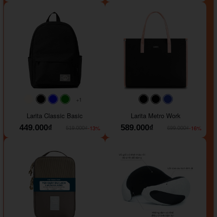
+1
#faf0e6
#000000
#0000FF
#008000
#000000
#000000
#1e35a5
Larita Classic Basic
Larita Metro Work
449.000₫
589.000₫
-13%
-16%
519.000₫
699.000₫