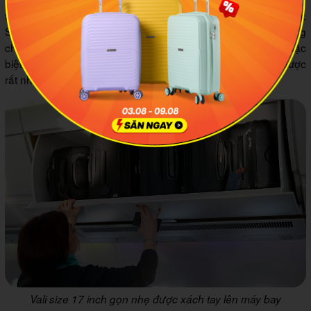
thường là 46cm x 44.5cm x 20cm, cân nặng chưa đến 3.5 kg.
Sức chứa gồm 5 - 7 bộ quần áo, khối lượng chứa tối đa 15kg
cho chuyến công tác hoặc du lịch chưa đến 5 ngày. Điều đặc
biệt là loại vali này còn được xách tay lên máy bay nên được
rất nhiều người lựa chọn.
Vali size 17 inch gọn nhẹ được xách tay lên máy bay