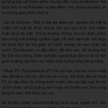
sợi tổng hợp với thành phần cấu tạo đặc trưng là ethylene. Vali
được làm từ vải Polyester có đặc điểm: nhẹ, kháng bụi bẩn, tối
ưu không gian chứa hành lý.
- Da bò full-grain: Đây là loại da được giữ nguyên bề mặt tự
nhiên, chỉ loại bỏ lông, không trải qua quá trình chà nhám
hoặc lạng bề mặt. Thông thường những chú bò được chăm
sóc trong môi trường nghiêm ngặt, vệ sinh sạch sẽ mới được
sử dụng làm da full grain (vì tránh những vết sẹo hoặc vết
xước). Da full-grain có đặc điểm: độ bền cao, độ thoáng khí
tốt. Giá của những chiếc vali kéo ngang được làm từ da bò full-
grain thường cao hơn, tuy nhiên chất lượng cũng tương xứng.
- Nhựa PC: Polycacbonat (PC) là một loại polymer nhựa nhiệt
dẻo dễ dàng chế tác, đúc và uốn nóng. Vali được làm từ nhựa
PC có đặc điểm là chống thấm nước, chịu va đập cực tốt (kể
cả khi chiếc vali bị quăng ném hoặc rơi từ trên cao, bạn cũng
đừng lo nhé), tính thẩm mỹ cao.
Về độ bền, chiếc vali có thể đồng hành cùng “người chủ” tầm
5,10 năm hoặc lâu hơn tùy thuộc mỗi sản phẩm.