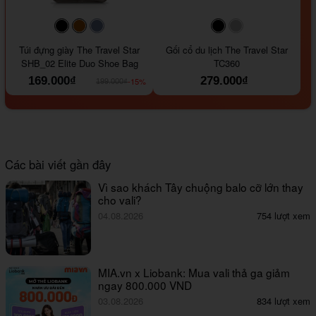
#000000
#964B00
#647290
#000000
#a9a9a9
Túi đựng giày The Travel Star
Gối cổ du lịch The Travel Star
SHB_02 Elite Duo Shoe Bag
TC360
169.000₫
279.000₫
-15%
199.000₫
Các bài viết gần đây
Vì sao khách Tây chuộng balo cỡ lớn thay
cho vali?
04.08.2026
754 lượt xem
MIA.vn x Liobank: Mua vali thả ga giảm
ngay 800.000 VND
03.08.2026
834 lượt xem