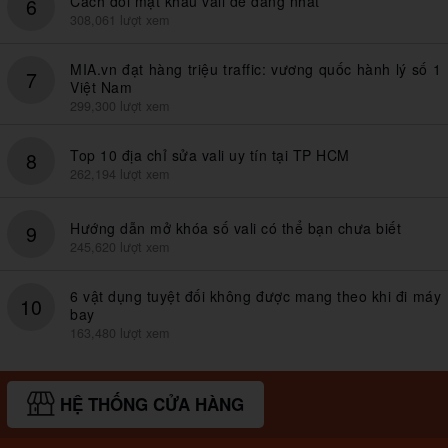
Cách đổi mật khẩu vali dễ dàng nhất
6
308,061 lượt xem
MIA.vn đạt hàng triệu traffic: vương quốc hành lý số 1
7
Việt Nam
299,300 lượt xem
Top 10 địa chỉ sửa vali uy tín tại TP HCM
8
262,194 lượt xem
Hướng dẫn mở khóa số vali có thể bạn chưa biết
9
245,620 lượt xem
6 vật dụng tuyệt đối không được mang theo khi đi máy
10
bay
163,480 lượt xem
HỆ THỐNG CỬA HÀNG