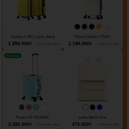
+1
#000000
#000000
#000000
#ffa500
Combo 2 VALI Larita Sena
Pisani Classic FZA01
1.899.000₫
2.199.000₫
-60%
-26%
4.700.000₫
2.990.000₫
Freeship
#40454a
#b76e79
#9ad8e7
#ffffff
#faf0e6
#000000
#0000FF
Pisani X9 YG1849A
Larita Metro One
3.390.000₫
479.000₫
-26%
-19%
4.612.000₫
589.000₫