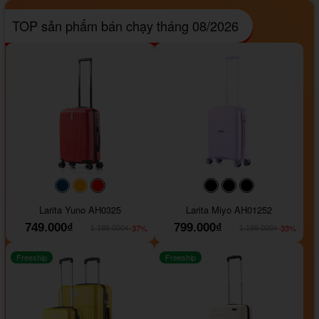
TOP sản phẩm bán chạy tháng 08/2026
#093f69
#ffa500
#FF0000
#000000
#000000
#000000
Larita Yuno AH0325
Larita Miyo AH01252
749.000₫
799.000₫
-37%
-33%
1.189.000₫
1.199.000₫
Freeship
Freeship