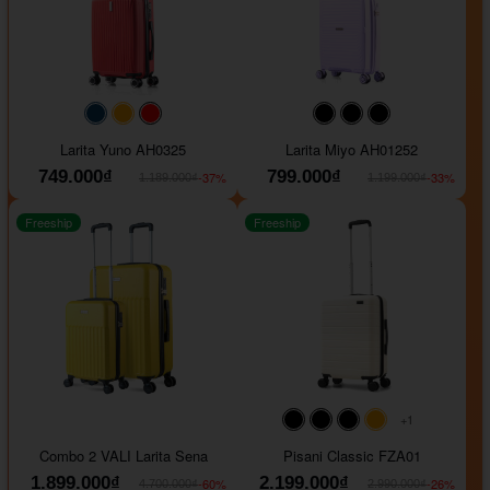
#093f69
#ffa500
#FF0000
#000000
#000000
#000000
Larita Yuno AH0325
Larita Miyo AH01252
749.000₫
799.000₫
-37%
-33%
1.189.000₫
1.199.000₫
Freeship
Freeship
+1
#000000
#000000
#000000
#ffa500
Combo 2 VALI Larita Sena
Pisani Classic FZA01
1.899.000₫
2.199.000₫
-60%
-26%
4.700.000₫
2.990.000₫