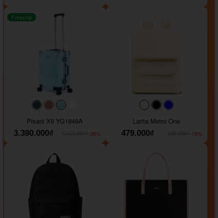
Freeship
#40454a
#b76e79
#9ad8e7
#ffffff
#faf0e6
#000000
#0000FF
Pisani X9 YG1849A
Larita Metro One
3.390.000₫
479.000₫
-26%
-19%
4.612.000₫
589.000₫