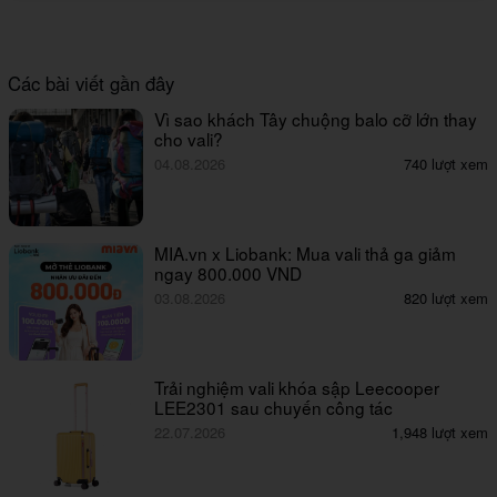
Các bài viết gần đây
Vì sao khách Tây chuộng balo cỡ lớn thay
cho vali?
04.08.2026
740 lượt xem
MIA.vn x Liobank: Mua vali thả ga giảm
ngay 800.000 VND
03.08.2026
820 lượt xem
Trải nghiệm vali khóa sập Leecooper
LEE2301 sau chuyến công tác
22.07.2026
1,948 lượt xem