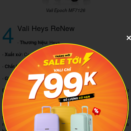
Vali Epoch MF7126
4
Vali Heys ReNew
-
Heys
Thương hiệu:
-
Canada
Xuất xứ:
-
Nhựa tái chế
Chất liệu:
-
3.499.300 VND
Giá tham khảo:
Điểm ấn tượng nhất ở mẫu vali đựng đồ Heys ReNew là thiết
kế hiện đại và thân thiện với môi trường. Vali được làm từ vật
liệu tái chế nhưng vẫn đảm bảo độ bền và tính thẩm mỹ cao.
Màu xám than Charcoal sang trọng kết hợp chi tiết hoàn thiện
tinh tế khiến vali phù hợp với cả du lịch lẫn công tác. Khi trải
nghiệm, sự tiện lợi, nhẹ nhàng khi kéo vali trên nhiều loại địa
hình đã chinh phục được cả những khách hàng khó tính.