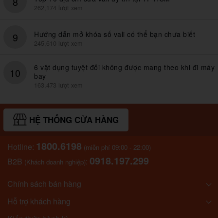
8
262,174 lượt xem
Hướng dẫn mở khóa số vali có thể bạn chưa biết
9
245,610 lượt xem
6 vật dụng tuyệt đối không được mang theo khi đi máy
10
bay
163,473 lượt xem
HỆ THỐNG CỬA HÀNG
1800.6198
Hotline:
(miễn phí 09:00 - 22:00)
0918.197.299
B2B
:
(Khách doanh nghiệp)
Chính sách bán hàng
Hỗ trợ khách hàng