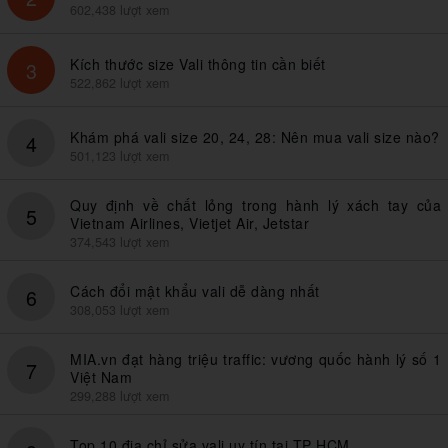
602,438 lượt xem
Kích thước size Vali thông tin cần biết
3
522,862 lượt xem
Khám phá vali size 20, 24, 28: Nên mua vali size nào?
4
501,123 lượt xem
Quy định về chất lỏng trong hành lý xách tay của
5
Vietnam Airlines, Vietjet Air, Jetstar
374,543 lượt xem
Cách đổi mật khẩu vali dễ dàng nhất
6
308,053 lượt xem
MIA.vn đạt hàng triệu traffic: vương quốc hành lý số 1
7
Việt Nam
299,288 lượt xem
Top 10 địa chỉ sửa vali uy tín tại TP HCM