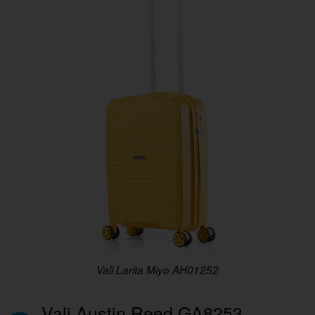
Vali Larita Miyo AH01252
Vali Austin Reed GA8253