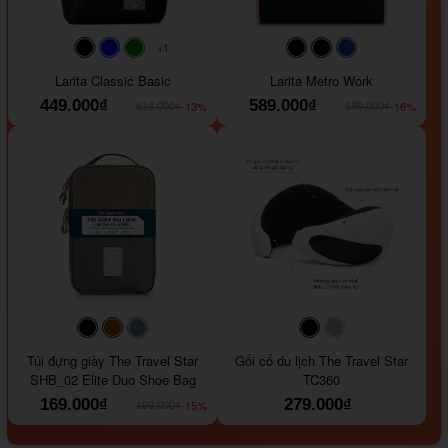
+1
#faf0e6
#000000
#0000FF
#008000
#000000
#000000
#1e35a5
Larita Classic Basic
Larita Metro Work
449.000₫
589.000₫
-13%
-16%
519.000₫
699.000₫
#000000
#964B00
#647290
#000000
#a9a9a9
Túi đựng giày The Travel Star
Gối cổ du lịch The Travel Star
SHB_02 Elite Duo Shoe Bag
TC360
169.000₫
279.000₫
-15%
199.000₫