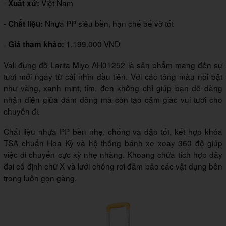
-
Việt Nam
Xuất xứ:
-
Nhựa PP siêu bền, hạn chế bể vỡ tốt
Chất liệu:
-
1.199.000 VND
Giá tham khảo:
Vali đựng đồ Larita Miyo AH01252 là sản phẩm mang đến sự
tươi mới ngay từ cái nhìn đầu tiên. Với các tông màu nổi bật
như vàng, xanh mint, tím, đen không chỉ giúp bạn dễ dàng
nhận diện giữa đám đông mà còn tạo cảm giác vui tươi cho
chuyến đi.
Chất liệu nhựa PP bền nhẹ, chống va đập tốt, kết hợp khóa
TSA chuẩn Hoa Kỳ và hệ thống bánh xe xoay 360 độ giúp
việc di chuyển cực kỳ nhẹ nhàng. Khoang chứa tích hợp dây
đai cố định chữ X và lưới chống rơi đảm bảo các vật dụng bên
trong luôn gọn gàng.