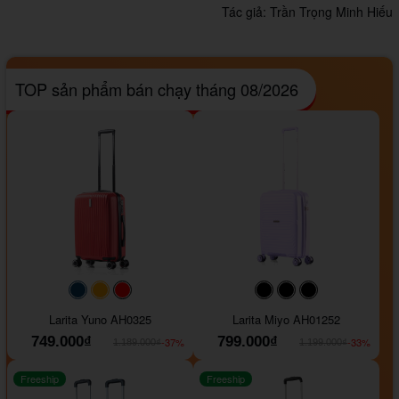
Tác giả:
Trần Trọng Minh Hiếu
TOP sản phẩm bán chạy tháng 08/2026
#093f69
#ffa500
#FF0000
#000000
#000000
#000000
Larita Yuno AH0325
Larita Miyo AH01252
749.000₫
799.000₫
-37%
-33%
1.189.000₫
1.199.000₫
Freeship
Freeship