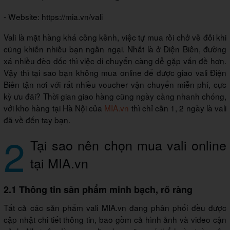
- Website: https://mia.vn/vali
Vali là mặt hàng khá cồng kềnh, việc tự mua rồi chở về đôi khi
cũng khiến nhiều bạn ngần ngại. Nhất là ở Điện Biên, đường
xá nhiều đèo dốc thì việc di chuyển càng dễ gặp vấn đề hơn.
Vậy thì tại sao bạn không mua online để được giao vali Điện
Biên tận nơi với rất nhiều voucher vận chuyển miễn phí, cực
kỳ ưu đãi? Thời gian giao hàng cũng ngày càng nhanh chóng,
với kho hàng tại Hà Nội của
MIA.vn
thì chỉ cần 1, 2 ngày là vali
đã về đến tay bạn.
2
Tại sao nên chọn mua vali online
tại MIA.vn
2.1 Thông tin sản phẩm minh bạch, rõ ràng
Tất cả các sản phẩm vali MIA.vn đang phân phối đều được
cập nhật chi tiết thông tin, bao gồm cả hình ảnh và video cận