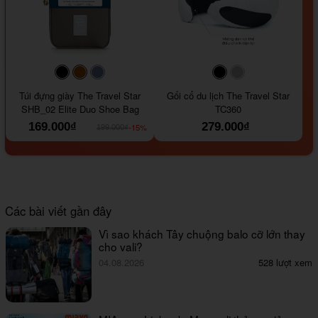
#000000
#964B00
#647290
#000000
#a9a9a9
Túi đựng giày The Travel Star
Gối cổ du lịch The Travel Star
SHB_02 Elite Duo Shoe Bag
TC360
169.000₫
279.000₫
-15%
199.000₫
Các bài viết gần đây
Vì sao khách Tây chuộng balo cỡ lớn thay
cho vali?
04.08.2026
528 lượt xem