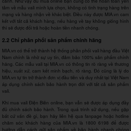
cảnh. Như vậy dù mua online bạn cũng có thể hoàn toàn yên
tâm về mẫu vali mình lựa chọn, không có tình trạng hàng trên
mạng và hàng nhận về khác biệt. Điều này được MIA.vn cam
kết với tất cả khách hàng, nếu hàng về tay không giống hình
thì sẽ được đổi trả hoặc hoàn tiền nhanh chóng.
2.2 Chỉ phân phối sản phẩm chính hãng
MIA.vn có thể trở thành hệ thống phân phối vali hàng đầu Việt
Nam chính là nhờ sự uy tín, đảm bảo 100% sản phẩm chính
hãng. Các mẫu vali tại MIA.vn có thông tin rõ ràng về thương
hiệu, xuất xứ, cam kết minh bạch, rõ ràng. Đó cũng là lý do
MIA.vn tự tin trở thành đơn vị đầu tiên và duy nhất tại Việt Nam
áp dụng chính sách bảo hành trọn đời với tất cả sản phẩm
vali.
Khi mua vali Điện Biên online, bạn vẫn sẽ được áp dụng đầy
đủ chính sách bảo hành. Trong quá trình sử dụng, nếu gặp
bất cứ vấn đề gì, bạn hãy liên hệ qua fanpage hoặc hotline
chăm sóc khách hàng của MIA.vn là 1800 6198 để được
hướng dẫn cách gửi sản phẩm về bảo hành nhanh chóng