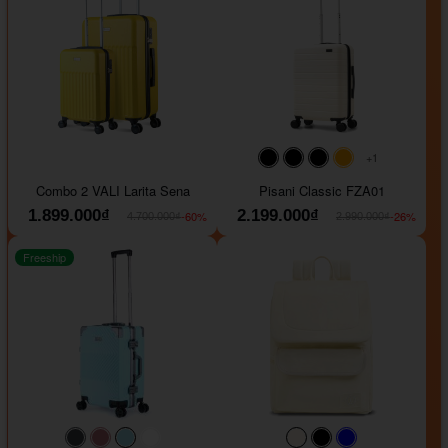
+1
#000000
#000000
#000000
#ffa500
Combo 2 VALI Larita Sena
Pisani Classic FZA01
1.899.000₫
2.199.000₫
-60%
-26%
4.700.000₫
2.990.000₫
Freeship