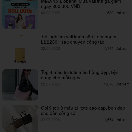
MIA.vn x Liobank: Mua vali thả ga giảm
ngay 800.000 VND
03.08.2026
630 lượt xem
Trải nghiệm vali khóa sập Leecooper
LEE2301 sau chuyến công tác
22.07.2026
1,744 lượt xem
Top 4 mẫu túi tote màu hồng đẹp, tiện
dụng cho mỗi ngày
22.07.2026
1,676 lượt xem
Gợi ý top 3 mẫu túi tote cao cấp, bền đẹp
cho dân công sở
22.07.2026
1,654 lượt xem