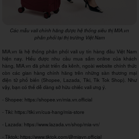
Các mẫu vali chính hãng được hệ thống siêu thị MIA.vn
phân phối tại thị trường Việt Nam
MIA.vn là hệ thống phân phối vali uy tín hàng đầu Việt Nam
hiện nay. Hiểu được nhu cầu mua sắm online của khách
hàng, MIA.vn đã phát triển đa kênh, ngoài website chính thức
còn các gian hàng chính hãng trên những sàn thương mại
điện tử phổ biến (Shopee, Lazada, Tiki, Tik Tok Shop). Như
vậy, bạn có thể dễ dàng sở hữu chiếc vali ưng ý.
- Shopee: https://shopee.vn/mia.vn.official
- Tiki: https://tiki.vn/cua-hang/mia-store
- Lazada: https://www.lazada.vn/shop/mia-vn/
- Tiktok: https://www.tiktok.com/@miavn.official