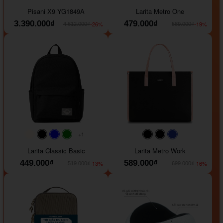
#40454a
#b76e79
#9ad8e7
#ffffff
#faf0e6
#000000
#0000FF
Pisani X9 YG1849A
Larita Metro One
3.390.000₫
479.000₫
-26%
-19%
4.612.000₫
589.000₫
+1
#faf0e6
#000000
#0000FF
#008000
#000000
#000000
#1e35a5
Larita Classic Basic
Larita Metro Work
449.000₫
589.000₫
-13%
-16%
519.000₫
699.000₫