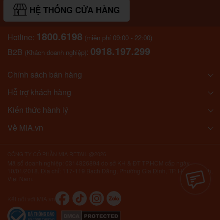
HỆ THỐNG CỬA HÀNG
1800.6198
Hotline:
(miễn phí 09:00 - 22:00)
0918.197.299
B2B
:
(Khách doanh nghiệp)
Chính sách bán hàng
Hỗ trợ khách hàng
Kiến thức hành lý
Về MIA.vn
CÔNG TY CỔ PHẦN MIA RETAIL @2026
Mã số doanh nghiệp: 0314826894 do sở KH & ĐT TP.HCM cấp ngày
10/01/2018. Địa chỉ: 117-119 Bạch Đằng, Phường Gia Định, TP. Hồ Chí Minh,
Việt Nam.
Kết nối với MIA.vn