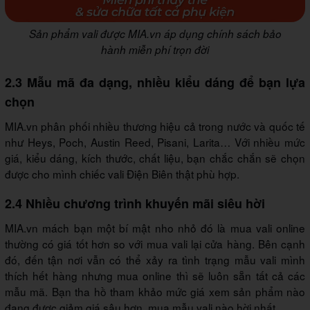
Sản phẩm vali được MIA.vn áp dụng chính sách bảo
hành miễn phí trọn đời
2.3 Mẫu mã đa dạng, nhiều kiểu dáng để bạn lựa
chọn
MIA.vn phân phối nhiều thương hiệu cả trong nước và quốc tế
như Heys, Poch, Austin Reed, Pisani, Larita… Với nhiều mức
giá, kiểu dáng, kích thước, chất liệu, bạn chắc chắn sẽ chọn
được cho mình chiếc vali Điện Biên thật phù hợp.
2.4 Nhiều chương trình khuyến mãi siêu hời
MIA.vn mách bạn một bí mật nho nhỏ đó là mua vali online
thường có giá tốt hơn so với mua vali lại cửa hàng. Bên cạnh
đó, đến tận nơi vẫn có thể xảy ra tình trạng mẫu vali mình
thích hết hàng nhưng mua online thì sẽ luôn sẵn tất cả các
mẫu mã. Bạn tha hồ tham khảo mức giá xem sản phẩm nào
đang được giảm giá sâu hơn, mua mẫu vali nào hời nhất.