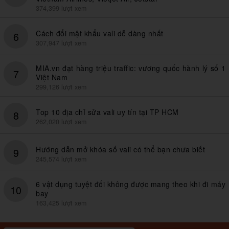
374,399 lượt xem
Cách đổi mật khẩu vali dễ dàng nhất
6
307,947 lượt xem
MIA.vn đạt hàng triệu traffic: vương quốc hành lý số 1
7
Việt Nam
299,126 lượt xem
Top 10 địa chỉ sửa vali uy tín tại TP HCM
8
262,020 lượt xem
Hướng dẫn mở khóa số vali có thể bạn chưa biết
9
245,574 lượt xem
6 vật dụng tuyệt đối không được mang theo khi đi máy
10
bay
163,425 lượt xem