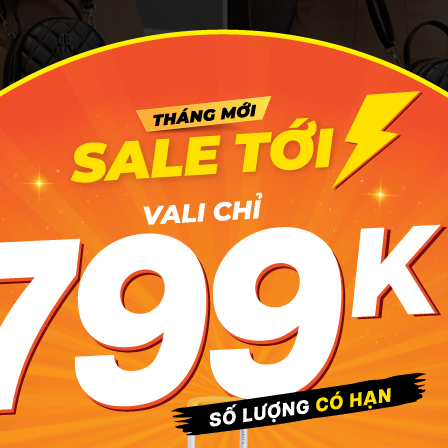
 dây vào hai khóa kim loại ở cạnh trên balo để biến sản ph
chiếc túi đeo chéo