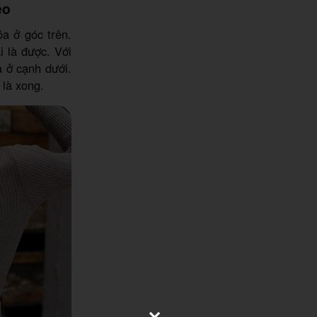
éo
óa ở góc trên.
i là được. Với
a ở cạnh dưới.
 là xong.