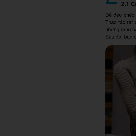
2.1 C
Để đeo chéo b
Thao tác rất 
những mẫu bal
Sau đó, bạn c