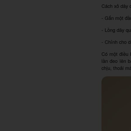
Cách xỏ dây đ
- Gắn một đầu
- Lồng dây qu
- Chỉnh cho d
Có một điều b
lần đeo lên 
chịu, thoải m