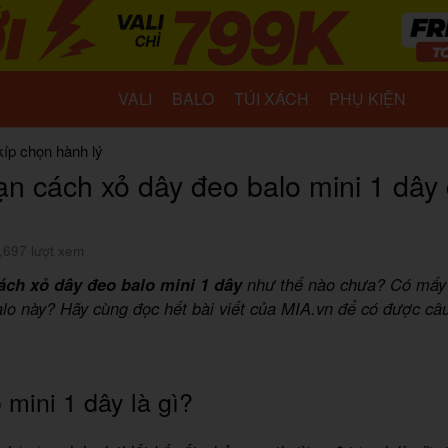
VALI
BALO
TÚI XÁCH
PHỤ KIỆN
kíp chọn hành lý
n cách xỏ dây đeo balo mini 1 dây
,697 lượt xem
ách xỏ dây đeo balo mini 1 dây
như thế nào chưa? Có mấy 
alo này? Hãy cùng đọc hết bài viết của MIA.vn để có được câu 
 mini 1 dây là gì?