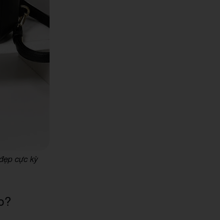
 đẹp cực kỳ
o?