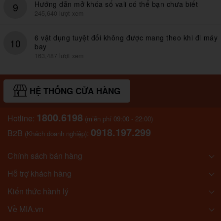
Hướng dẫn mở khóa số vali có thể bạn chưa biết
9
245,640 lượt xem
6 vật dụng tuyệt đối không được mang theo khi đi máy
10
bay
163,487 lượt xem
HỆ THỐNG CỬA HÀNG
1800.6198
Hotline:
(miễn phí 09:00 - 22:00)
0918.197.299
B2B
:
(Khách doanh nghiệp)
Chính sách bán hàng
Hỗ trợ khách hàng
Kiến thức hành lý
Về MIA.vn