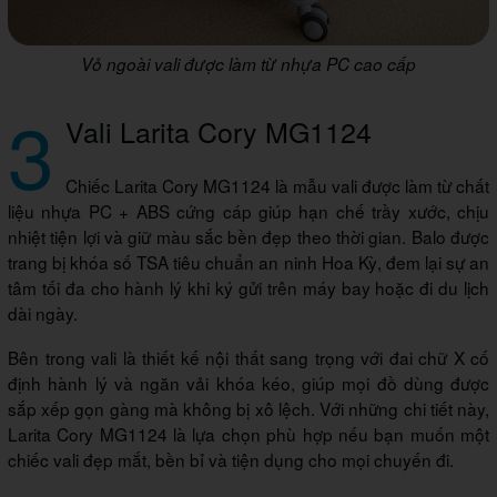
Vỏ ngoài vali được làm từ nhựa PC cao cấp
3
Vali Larita Cory MG1124
Chiếc Larita Cory MG1124 là mẫu vali được làm từ chất
liệu nhựa PC + ABS cứng cáp giúp hạn chế trầy xước, chịu
nhiệt tiện lợi và giữ màu sắc bền đẹp theo thời gian. Balo được
trang bị khóa số TSA tiêu chuẩn an ninh Hoa Kỳ, đem lại sự an
tâm tối đa cho hành lý khi ký gửi trên máy bay hoặc đi du lịch
dài ngày.
Bên trong vali là thiết kế nội thất sang trọng với đai chữ X cố
định hành lý và ngăn vải khóa kéo, giúp mọi đồ dùng được
sắp xếp gọn gàng mà không bị xô lệch. Với những chi tiết này,
Larita Cory MG1124 là lựa chọn phù hợp nếu bạn muốn một
chiếc vali đẹp mắt, bền bỉ và tiện dụng cho mọi chuyến đi.