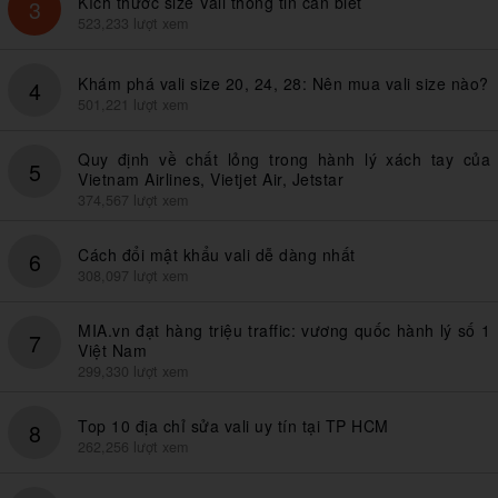
Kích thước size Vali thông tin cần biết
3
523,233 lượt xem
Khám phá vali size 20, 24, 28: Nên mua vali size nào?
4
501,221 lượt xem
Quy định về chất lỏng trong hành lý xách tay của
5
Vietnam Airlines, Vietjet Air, Jetstar
374,567 lượt xem
Cách đổi mật khẩu vali dễ dàng nhất
6
308,097 lượt xem
MIA.vn đạt hàng triệu traffic: vương quốc hành lý số 1
7
Việt Nam
299,330 lượt xem
Top 10 địa chỉ sửa vali uy tín tại TP HCM
8
262,256 lượt xem