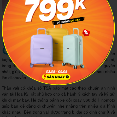
Vali Larita Weny MG1024 có khóa số TSA bảo mật vô
cùng chắc cắn
8
Vali Herschel Hardshell
Chiếc vali Herschel Heritage TM Hardshell gây ấn
tượng với chất liệu nhựa PC EcoSystem™ được tái chế bền bỉ,
trong đó 70 % PC đến từ vật liệu tái chế và 30 % PC nguyên
chất, giúp vali chịu va đập và độ bền cao ngay cả sau nhiều
lần di chuyển.
Thân vali có khóa số TSA bảo mật cao theo chuẩn an ninh
vận tải Hoa Kỳ, rất phù hợp cho cả hành lý xách tay và ký gửi
khi đi máy bay. Hệ thống bánh xe đôi xoay 360 độ Hinomoto
giúp bạn dễ dàng di chuyển nhẹ nhàng trên nhiều địa hình
khác nhau. Bên trong vali được trang bị đai cố định chữ X và