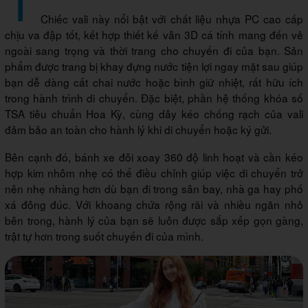
Chiếc vali này nổi bật với chất liệu nhựa PC cao cấp
chịu va đập tốt, kết hợp thiết kế vân 3D cá tính mang đến vẻ
ngoài sang trọng và thời trang cho chuyến đi của bạn. Sản
phẩm được trang bị khay đựng nước tiện lợi ngay mặt sau giúp
bạn dễ dàng cất chai nước hoặc bình giữ nhiệt, rất hữu ích
trong hành trình di chuyển. Đặc biệt, phần hệ thống khóa số
TSA tiêu chuẩn Hoa Kỳ, cùng dây kéo chống rạch của vali
đảm bảo an toàn cho hành lý khi di chuyển hoặc ký gửi.
Bên cạnh đó, bánh xe đôi xoay 360 độ linh hoạt và cần kéo
hợp kim nhôm nhẹ có thể điều chỉnh giúp việc di chuyển trở
nên nhẹ nhàng hơn dù bạn đi trong sân bay, nhà ga hay phố
xá đông đúc. Với khoang chứa rộng rãi và nhiều ngăn nhỏ
bên trong, hành lý của bạn sẽ luôn được sắp xếp gọn gàng,
trật tự hơn trong suốt chuyến đi của mình.