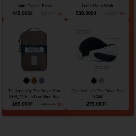
Larita Classic Basic
Larita Metro Work
449.000₫
589.000₫
-13%
-16%
519.000₫
699.000₫
#000000
#964B00
#647290
#000000
#a9a9a9
Túi đựng giày The Travel Star
Gối cổ du lịch The Travel Star
SHB_02 Elite Duo Shoe Bag
TC360
169.000₫
279.000₫
-15%
199.000₫