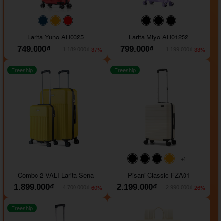
#093f69
#ffa500
#FF0000
#000000
#000000
#000000
Larita Yuno AH0325
Larita Miyo AH01252
749.000₫
799.000₫
-37%
-33%
1.189.000₫
1.199.000₫
Freeship
Freeship
+1
#000000
#000000
#000000
#ffa500
Combo 2 VALI Larita Sena
Pisani Classic FZA01
1.899.000₫
2.199.000₫
-60%
-26%
4.700.000₫
2.990.000₫
Freeship