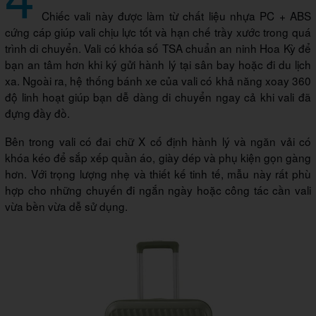
Chiếc vali này được làm từ chất liệu nhựa PC + ABS
cứng cáp giúp vali chịu lực tốt và hạn chế trầy xước trong quá
trình di chuyển. Vali có khóa số TSA chuẩn an ninh Hoa Kỳ để
bạn an tâm hơn khi ký gửi hành lý tại sân bay hoặc đi du lịch
xa. Ngoài ra, hệ thống bánh xe của vali có khả năng xoay 360
độ linh hoạt giúp bạn dễ dàng di chuyển ngay cả khi vali đã
đựng đầy đồ.
Bên trong vali có đai chữ X cố định hành lý và ngăn vải có
khóa kéo để sắp xếp quần áo, giày dép và phụ kiện gọn gàng
hơn. Với trọng lượng nhẹ và thiết kế tinh tế, mẫu này rất phù
hợp cho những chuyến đi ngắn ngày hoặc công tác cần vali
vừa bền vừa dễ sử dụng.