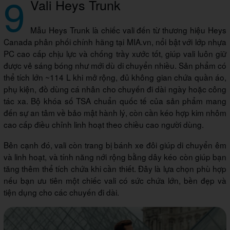
9
Vali Heys Trunk
Mẫu Heys Trunk là chiếc vali đến từ thương hiệu Heys
Canada phân phối chính hãng tại MIA.vn, nổi bật với lớp nhựa
PC cao cấp chịu lực và chống trầy xước tốt, giúp vali luôn giữ
được vẻ sáng bóng như mới dù di chuyển nhiều. Sản phẩm có
thể tích lớn ~114 L khi mở rộng, đủ không gian chứa quần áo,
phụ kiện, đồ dùng cá nhân cho chuyến đi dài ngày hoặc công
tác xa. Bộ khóa số TSA chuẩn quốc tế của sản phẩm mang
đến sự an tâm về bảo mật hành lý, còn cần kéo hợp kim nhôm
cao cấp điều chỉnh linh hoạt theo chiều cao người dùng.
Bên cạnh đó, vali còn trang bị bánh xe đôi giúp di chuyển êm
và linh hoạt, và tính năng nới rộng bằng dây kéo còn giúp bạn
tăng thêm thể tích chứa khi cần thiết. Đây là lựa chọn phù hợp
nếu bạn ưu tiên một chiếc vali có sức chứa lớn, bền đẹp và
tiện dụng cho các chuyến đi dài.