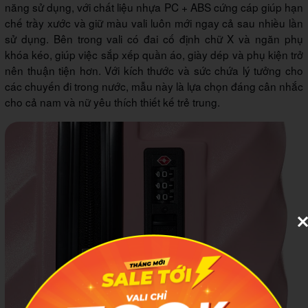
năng sử dụng, với chất liệu nhựa PC + ABS cứng cáp giúp hạn
chế trầy xước và giữ màu vali luôn mới ngay cả sau nhiều lần
sử dụng. Bên trong vali có đai cố định chữ X và ngăn phụ
khóa kéo, giúp việc sắp xếp quần áo, giày dép và phụ kiện trở
nên thuận tiện hơn. Với kích thước và sức chứa lý tưởng cho
các chuyến đi trong nước, mẫu này là lựa chọn đáng cân nhắc
cho cả nam và nữ yêu thích thiết kế trẻ trung.