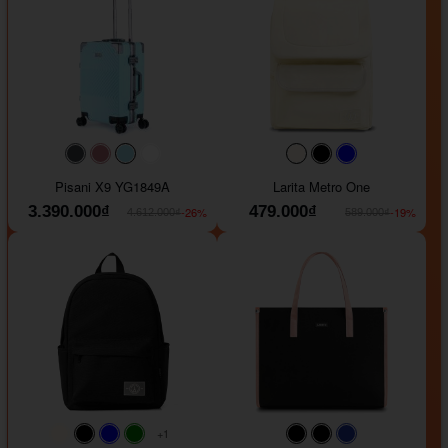
#40454a
#b76e79
#9ad8e7
#ffffff
#faf0e6
#000000
#0000FF
Pisani X9 YG1849A
Larita Metro One
3.390.000₫
479.000₫
-26%
-19%
4.612.000₫
589.000₫
+1
#faf0e6
#000000
#0000FF
#008000
#000000
#000000
#1e35a5