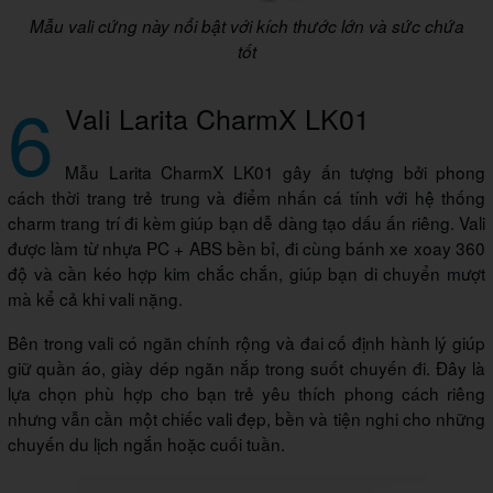
Mẫu vali cứng này nổi bật với kích thước lớn và sức chứa
tốt
6
Vali Larita CharmX LK01
Mẫu Larita CharmX LK01 gây ấn tượng bởi phong
cách thời trang trẻ trung và điểm nhấn cá tính với hệ thống
charm trang trí đi kèm giúp bạn dễ dàng tạo dấu ấn riêng. Vali
được làm từ nhựa PC + ABS bền bỉ, đi cùng bánh xe xoay 360
độ và cần kéo hợp kim chắc chắn, giúp bạn di chuyển mượt
mà kể cả khi vali nặng.
Bên trong vali có ngăn chính rộng và đai cố định hành lý giúp
giữ quần áo, giày dép ngăn nắp trong suốt chuyến đi. Đây là
lựa chọn phù hợp cho bạn trẻ yêu thích phong cách riêng
nhưng vẫn cần một chiếc vali đẹp, bền và tiện nghi cho những
chuyến du lịch ngắn hoặc cuối tuần.