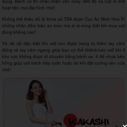
dụng. Bánh xe thì chắc chắn vẫn xoay 360 độ và cực kì linh
hoạt trên mọi địa hình nhé!
Không thể thiếu đó là khóa số TSA được Cục An Ninh Hoa Kì
chứng nhận đảm bảo an toàn mà ai ai cũng biết khi mua vali
đúng không nào!
Và rất rất đặc biệt khi vali còn được trang bị thêm tay cầm
đứng và tay cầm ngang giúp bạn có thể khênh/vác vali khi ở
khu vực không được di chuyển bằng bánh xe. 4 đế nhựa bên
hông giúp vali tránh trầy xước hoặc dơ khi đặt xuống nền nữa
nhé!