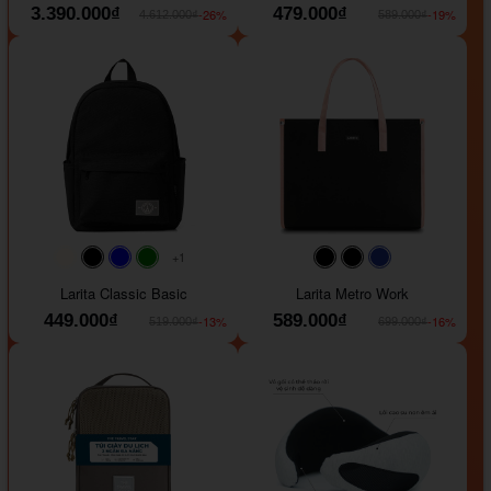
3.390.000₫
479.000₫
-26%
-19%
4.612.000₫
589.000₫
+1
#faf0e6
#000000
#0000FF
#008000
#000000
#000000
#1e35a5
Larita Classic Basic
Larita Metro Work
449.000₫
589.000₫
-13%
-16%
519.000₫
699.000₫