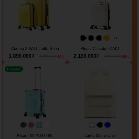
+1
#000000
#000000
#000000
#ffa500
Combo 2 VALI Larita Sena
Pisani Classic FZA01
1.899.000₫
2.199.000₫
-60%
-26%
4.700.000₫
2.990.000₫
Freeship
#40454a
#b76e79
#9ad8e7
#ffffff
#faf0e6
#000000
#0000FF
Pisani X9 YG1849A
Larita Metro One