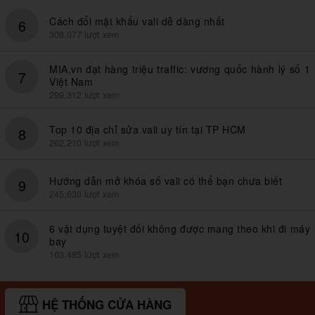
Cách đổi mật khẩu vali dễ dàng nhất
6
308,077 lượt xem
MIA.vn đạt hàng triệu traffic: vương quốc hành lý số 1
7
Việt Nam
299,312 lượt xem
Top 10 địa chỉ sửa vali uy tín tại TP HCM
8
262,210 lượt xem
Hướng dẫn mở khóa số vali có thể bạn chưa biết
9
245,630 lượt xem
6 vật dụng tuyệt đối không được mang theo khi đi máy
10
bay
163,485 lượt xem
HỆ THỐNG CỬA HÀNG