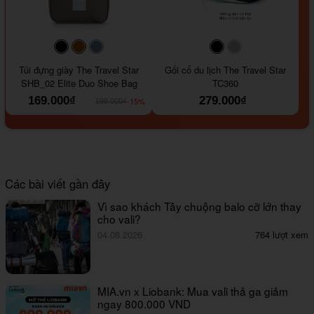
#000000
#964B00
#647290
#000000
#a9a9a9
Túi đựng giày The Travel Star
Gối cổ du lịch The Travel Star
SHB_02 Elite Duo Shoe Bag
TC360
169.000₫
279.000₫
-15%
199.000₫
Các bài viết gần đây
Vì sao khách Tây chuộng balo cỡ lớn thay
cho vali?
04.08.2026
764 lượt xem
MIA.vn x Liobank: Mua vali thả ga giảm
ngay 800.000 VND