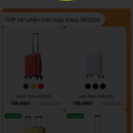
TOP sản phẩm bán chạy tháng 08/2026
#093f69
#ffa500
#FF0000
#000000
#000000
#000000
Larita Yuno AH0325
Larita Miyo AH01252
749.000₫
799.000₫
-37%
-33%
1.189.000₫
1.199.000₫
Freeship
Freeship