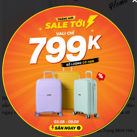
Cùng đến ngay MIA.vn săn vali thôi nào!
Nhanh nhanh lên nào, ngày 14/3 "sát đít" rồi Kakashi Hema có
sẵn tại các hệ thống siêu thị đây! Chờ đợi gì mà không đến
ngay nào! MIA mở cửa từ 8h - 22h hằng ngày nhé cả nhà ơi!
Tác giả:
Trần Trọng Minh Hiếu