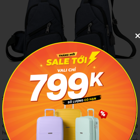
Túi đeo chéo nữ vải dù cao cấp phù hợp với những
chuyến đi phượt
2.4 Túi vải đeo chéo nữ nhỏ nhung gân sọc Hàn Quốc
Với kích cỡ vừa phải, túi vải đeo chéo nữ hàn quốc sọc có ưu
điểm dễ mang theo người. Tùy theo thiết kế và mức độ cầu kỳ
của sản phẩm, bạn có thể dùng chiếc túi này trong thời trang
hàng ngày hoặc đi dự tiệc. Ngoài việc đeo vai và đeo chéo,
ngày nay, nhiều bạn nữ thích cầm trên tay những chiếc túi có