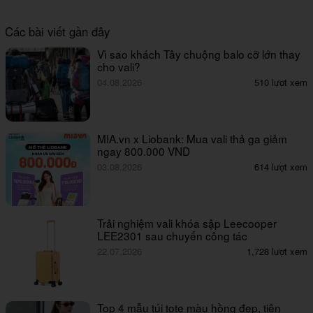
Các bài viết gần đây
Vì sao khách Tây chuộng balo cỡ lớn thay
cho vali?
04.08.2026
510 lượt xem
MIA.vn x Liobank: Mua vali thả ga giảm
ngay 800.000 VND
03.08.2026
614 lượt xem
Trải nghiệm vali khóa sập Leecooper
LEE2301 sau chuyến công tác
22.07.2026
1,728 lượt xem
Top 4 mẫu túi tote màu hồng đẹp, tiện