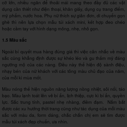
cỡ lớn, nhiều ngăn để thoải mái mang theo đầy đủ các vật
dụng cần thiết như điện thoại, khăn giấy, dụng cụ trang điểm,
mỹ phẩm, nước hoa. Phụ nữ thích sự giản đơn, di chuyển gọn
ghẽ thì nên lựa chọn mẫu túi xách mini, kết hợp đeo chéo
hoặc cầm tay với hình dạng mỏng, nhẹ, nhỏ gọn.
1.5 Màu sắc
Ngoài bí quyết mua hàng đúng giá thì việc cân nhắc về màu
sắc cũng khẳng định được sự khéo léo và gu thẩm mỹ đáng
ngưỡng mộ của các nàng. Điều này thể hiện độ sành điệu,
nhạy bén của nữ khách với các tông màu chủ đạo của năm,
của mỗi kì mùa mốt.
Màu nóng thể hiện nguồn năng lượng nồng nhiệt, sôi nổi, táo
bạo. Màu lạnh toát lên vẻ bí ẩn, lịch thiệp, cực kì bí ẩn, quyền
lực. Sắc trung tính, pastel nhẹ nhàng, điềm đạm. Nắm bắt
được các xu hướng thời trang cũng như tác dụng của mỗi màu
sắc với màu da, form dáng, chắc chắn chị em sẽ tìm được
mẫu túi xách đẹp chuẩn, ưa nhìn.