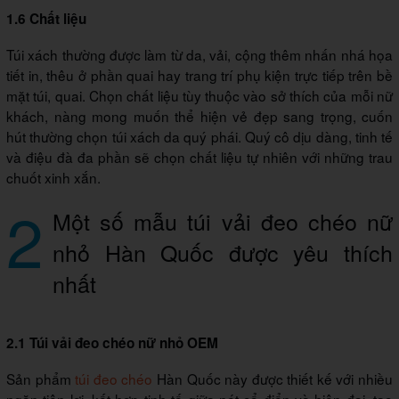
1.6 Chất liệu
Túi xách thường được làm từ da, vải, cộng thêm nhấn nhá họa
tiết in, thêu ở phần quai hay trang trí phụ kiện trực tiếp trên bề
mặt túi, quai. Chọn chất liệu tùy thuộc vào sở thích của mỗi nữ
khách, nàng mong muốn thể hiện vẻ đẹp sang trọng, cuốn
hút thường chọn túi xách da quý phái. Quý cô dịu dàng, tinh tế
và điệu đà đa phần sẽ chọn chất liệu tự nhiên với những trau
chuốt xinh xắn.
2
Một số mẫu túi vải đeo chéo nữ
nhỏ Hàn Quốc được yêu thích
nhất
2.1 Túi vải đeo chéo nữ nhỏ OEM
Sản phẩm
túi đeo chéo
Hàn Quốc này được thiết kế với nhiều