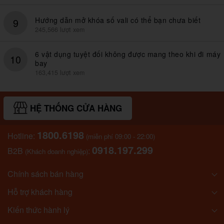
Hướng dẫn mở khóa số vali có thể bạn chưa biết
9
245,566 lượt xem
6 vật dụng tuyệt đối không được mang theo khi đi máy
10
bay
163,415 lượt xem
HỆ THỐNG CỬA HÀNG
1800.6198
Hotline:
(miễn phí 09:00 - 22:00)
0918.197.299
B2B
:
(Khách doanh nghiệp)
Chính sách bán hàng
Hỗ trợ khách hàng
Kiến thức hành lý