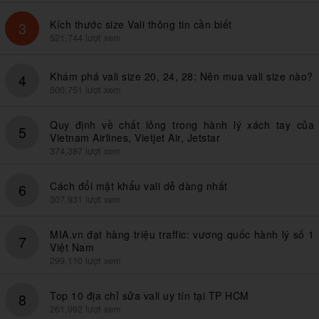
Kích thước size Vali thông tin cần biết
3
521,744 lượt xem
Khám phá vali size 20, 24, 28: Nên mua vali size nào?
4
500,751 lượt xem
Quy định về chất lỏng trong hành lý xách tay của
5
Vietnam Airlines, Vietjet Air, Jetstar
374,387 lượt xem
Cách đổi mật khẩu vali dễ dàng nhất
6
307,931 lượt xem
MIA.vn đạt hàng triệu traffic: vương quốc hành lý số 1
7
Việt Nam
299,110 lượt xem
Top 10 địa chỉ sửa vali uy tín tại TP HCM
8
261,992 lượt xem