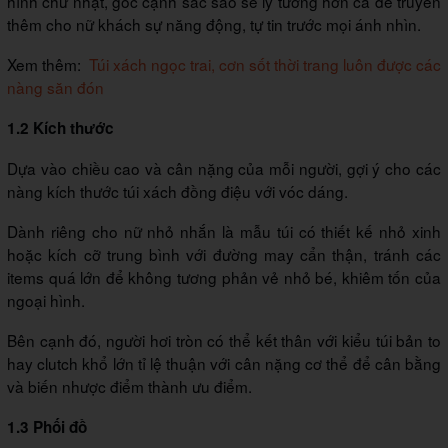
hình chữ nhật, góc cạnh sắc sảo sẽ lý tưởng hơn cả để truyền
thêm cho nữ khách sự năng động, tự tin trước mọi ánh nhìn.
Xem thêm:
Túi xách ngọc trai, cơn sốt thời trang luôn được các
nàng săn đón
1.2 Kích thước
Dựa vào chiều cao và cân nặng của mỗi người, gợi ý cho các
nàng kích thước túi xách đồng điệu với vóc dáng.
Dành riêng cho nữ nhỏ nhắn là mẫu túi có thiết kế nhỏ xinh
hoặc kích cỡ trung bình với đường may cẩn thận, tránh các
items quá lớn để không tương phản vẻ nhỏ bé, khiêm tốn của
ngoại hình.
Bên cạnh đó, người hơi tròn có thể kết thân với kiểu túi bản to
hay clutch khổ lớn tỉ lệ thuận với cân nặng cơ thể để cân bằng
và biến nhược điểm thành ưu điểm.
1.3 Phối đồ