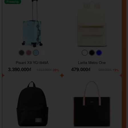
Freeship
#40454a
#b76e79
#9ad8e7
#ffffff
#faf0e6
#000000
#0000FF
Pisani X9 YG1849A
Larita Metro One
3.390.000₫
479.000₫
-26%
-19%
4.612.000₫
589.000₫