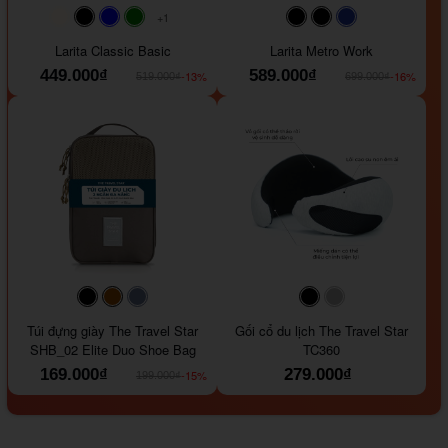
+1
#faf0e6
#000000
#0000FF
#008000
#000000
#000000
#1e35a5
Larita Classic Basic
Larita Metro Work
449.000₫
589.000₫
-13%
-16%
519.000₫
699.000₫
#000000
#964B00
#647290
#000000
#a9a9a9
Túi đựng giày The Travel Star
Gối cổ du lịch The Travel Star
SHB_02 Elite Duo Shoe Bag
TC360
169.000₫
279.000₫
-15%
199.000₫