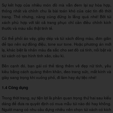
Sự kết hợp của nhiều món đồ mà vẫn đem lại sự hòa hợp,
thống nhất và chỉnh chu là bài toán khó của các tín đồ thời
trang. Thế nhưng, nàng cũng đừng lo lắng quá nhé! Bởi túi
xách phù hợp với tất cả trang phục chỉ cần điều chỉnh kích
thước và màu sắc thật tinh tế.
Có thể phối áo váy, giày dép và túi xách đồng màu, đơn giản
để tạo nên sự đồng điệu, tone sur tone. Hoặc phương án mới
lạ, khác biệt là nhấn màu đa sắc cho set đồ cá tính, nổi bật và
túi xách có tạo hình tinh xảo, cầu kì.
Bên cạnh đó, bạn gái có thể tăng thêm vẻ đẹp nữ tính, yêu
kiều bằng cách quàng thêm khăn, đeo trang sức, mắt kính và
giày sang trọng khi xuống phố, đi làm hay dự tiệc nhé!
1.4 Công dụng
Trong thời trang, sự tiện lợi là phần quan trọng thứ hai sau kiểu
dáng để đưa ra quyết định có mua mẫu túi nào đó hay không.
Người mang có nhu cầu đựng nhiều nên chọn túi xách có kích