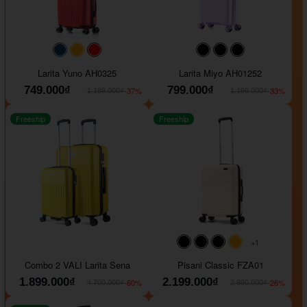
#093f69
#ffa500
#FF0000
#000000
#000000
#000000
Larita Yuno AH0325
Larita Miyo AH01252
749.000₫
799.000₫
-37%
-33%
1.189.000₫
1.199.000₫
Freeship
Freeship
+1
#000000
#000000
#000000
#ffa500
Combo 2 VALI Larita Sena
Pisani Classic FZA01
1.899.000₫
2.199.000₫
-60%
-26%
4.700.000₫
2.990.000₫