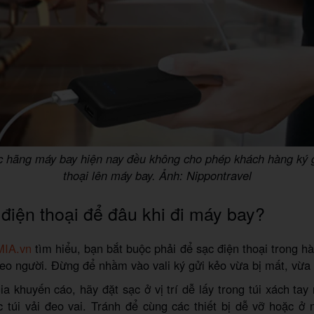
c hãng máy bay hiện nay đều không cho phép khách hàng ký g
thoại lên máy bay. Ảnh: Nippontravel
điện thoại để đâu khi đi máy bay?
MIA.vn
tìm hiểu, bạn bắt buộc phải để sạc điện thoại trong hà
o người. Đừng để nhầm vào vali ký gửi kẻo vừa bị mất, vừa 
a khuyến cáo, hãy đặt sạc ở vị trí dễ lấy trong túi xách ta
 túi vải đeo vai. Tránh để cùng các thiết bị dễ vỡ hoặc ở