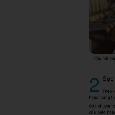
Hầu hết cá
2
Sạc 
Theo
hoặc mang the
Các chuyên gi
của balo hoặc