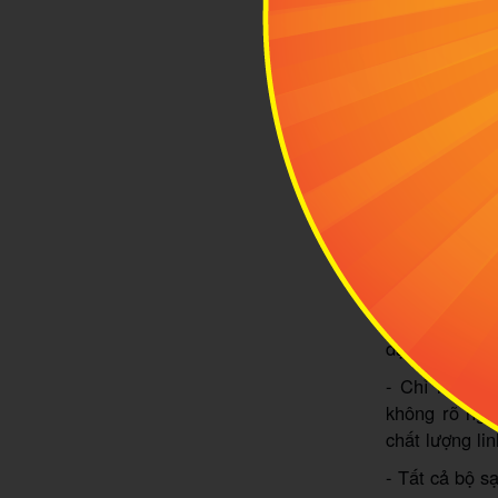
Công suấ
lên máy ba
≤100 Wh
100Wh – 1
>160Wh
4
Lưu 
Dưới đ
đặc biệt lưu ý
- Chỉ nên ma
không rõ ngu
chất lượng lin
- Tất cả bộ s