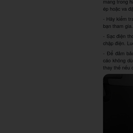
mang trong hà
ép hoặc va đ
- Hãy kiểm tr
bạn tham gia.
- Sạc điện th
chập điện. Lu
- Để đảm bảo
cáo không dù
thay thế nếu c