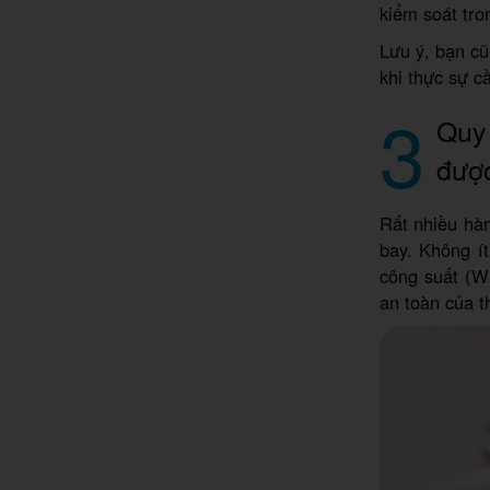
kiểm soát tro
Lưu ý, bạn cũ
khi thực sự cầ
3
Quy 
đượ
Rất nhiều hà
bay. Không í
công suất (W
an toàn của th