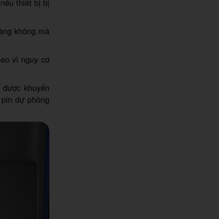
ếu thiết bị bị
 hàng không mà
heo vì nguy cơ
h được khuyến
 pin dự phòng