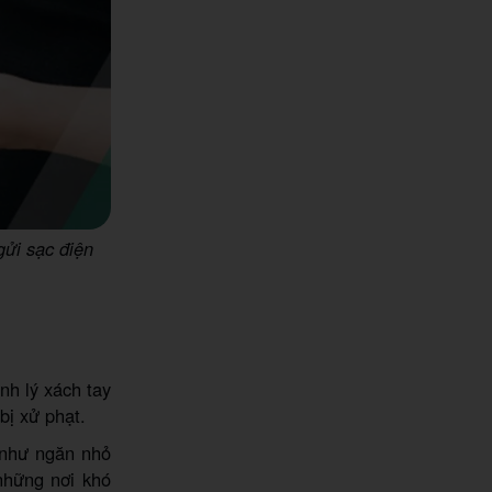
ửi sạc điện
nh lý xách tay
bị xử phạt.
y như ngăn nhỏ
 những nơi khó