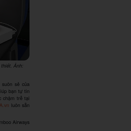
thiết. Ảnh:
ự suôn sẻ của
iúp bạn tự tin
c chậm trễ tại
IA.vn
luôn sẵn
Bamboo Airways