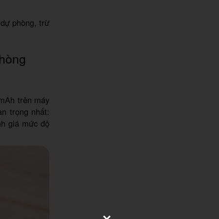
 dự phòng, trừ
phòng
0mAh trên máy
n trọng nhất:
nh giá mức độ