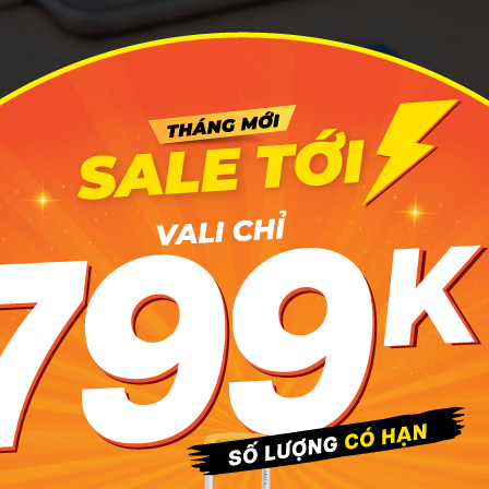
 đều có quy định riêng về giới hạn công suất pin, nhưng sẽ 
khung tiêu chuẩn quốc tế. Ảnh: Vietjetair
 mỗi hãng đều có quy định riêng về giới hạn công suất pin,
 khung tiêu chuẩn quốc tế. Nếu bạn đang không chắc sạc của
n máy bay hay không, hãy tra công suất theo công thức hoặc
ây.