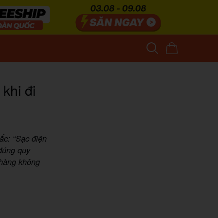
khi đi
ắc: “Sạc điện
 đúng quy
g hàng không