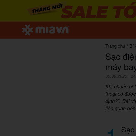
Trang chủ
/
Bí 
Sạc điệ
máy ba
05.06.2025
|
24
Khi chuẩn bị 
thoại có được
định?”. Bài v
liên quan đến
1
Sạc 