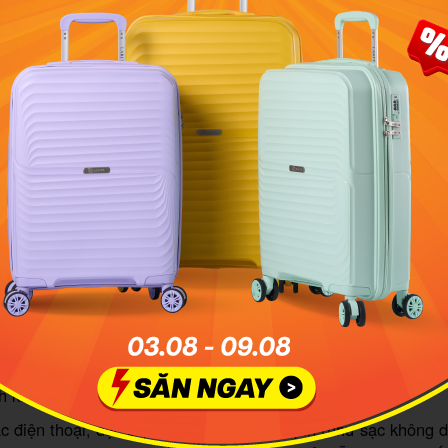
t sạc mang
Dung lượng sạc được
Số lượng pin
y
mang lên máy bay
lên máy bay
≤ 20.000 mAh
Tối đa 10 đơn vị
60Wh
20.000 – 32.000 mAh
Tối đa 2 đơn vị 
Không được ph
>32.000 mAh
máy bay dưới h
ý khi mang sạc điện thoại lên máy bay
ây là 5 lưu ý quan trọng khi mang sạc điện thoại lên máy 
:
ng theo sạc điện thoại chính hãng hoặc đạt chuẩn an toàn.
ồn gốc dễ bị từ chối hoặc bị xem là nguy cơ cháy nổ do 
h kiện.
ạc điện thoại, đặc biệt là sạc có tích hợp pin (như sạc không 