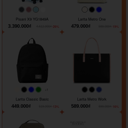
#40454a
#b76e79
#9ad8e7
#ffffff
#faf0e6
#000000
#0000FF
Pisani X9 YG1849A
Larita Metro One
3.390.000₫
479.000₫
-26%
-19%
4.612.000₫
589.000₫
+1
#faf0e6
#000000
#0000FF
#008000
#000000
#000000
#1e35a5
Larita Classic Basic
Larita Metro Work
449.000₫
589.000₫
-13%
-16%
519.000₫
699.000₫