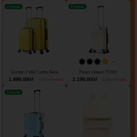
Freeship
Freeship
+1
#000000
#000000
#000000
#ffa500
Combo 2 VALI Larita Sena
Pisani Classic FZA01
1.899.000₫
2.199.000₫
-60%
-26%
4.700.000₫
2.990.000₫
Freeship