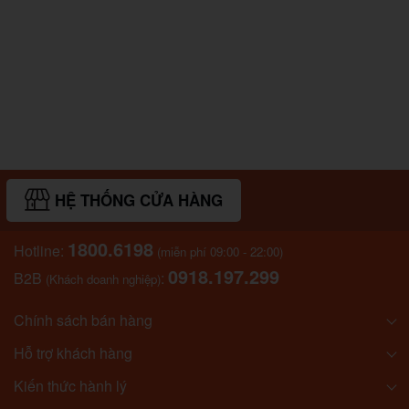
HỆ THỐNG CỬA HÀNG
1800.6198
Hotline:
(miễn phí 09:00 - 22:00)
0918.197.299
B2B
:
(Khách doanh nghiệp)
Chính sách bán hàng
Hỗ trợ khách hàng
Kiến thức hành lý