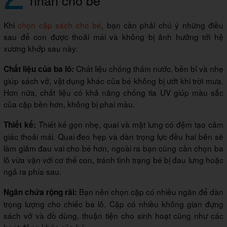
nhân cho bé
Khi
chọn cặp sách cho bé
, bạn cần phải chú ý những điều
sau để con được thoải mái và không bị ảnh hưởng tới hệ
xương khớp sau này:
Chất liệu chống thấm nước, bền bỉ và nhẹ
Chất liệu của ba lô:
giúp sách vở, vật dụng khác của bé không bị ướt khi trời mưa.
Hơn nữa, chất liệu có khả năng chống tia UV giúp màu sắc
của cặp bền hơn, không bị phai màu.
Thiết kế gọn nhẹ, quai và mặt lưng có đệm tạo cảm
Thiết kế:
giác thoải mái. Quai đeo hẹp và dàn trọng lực đều hai bên sẽ
làm giảm đau vai cho bé hơn, ngoài ra bạn cũng cần chọn ba
lô vừa vặn với cơ thể con, tránh tình trạng bé bị đau lưng hoặc
ngả ra phía sau.
Bạn nên chọn cặp có nhiều ngăn để dàn
Ngăn chứa rộng rãi:
trọng lượng cho chiếc ba lô. Cặp có nhiều không gian đựng
sách vở và đồ dùng, thuận tiện cho sinh hoạt cũng như các