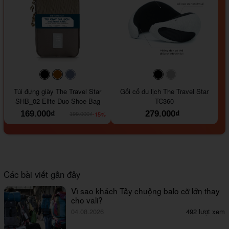
#000000
#964B00
#647290
#000000
#a9a9a9
Túi đựng giày The Travel Star
Gối cổ du lịch The Travel Star
SHB_02 Elite Duo Shoe Bag
TC360
169.000₫
279.000₫
-15%
199.000₫
Các bài viết gần đây
Vì sao khách Tây chuộng balo cỡ lớn thay
cho vali?
04.08.2026
492 lượt xem