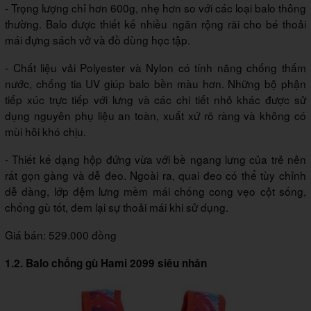
- Trọng lượng chỉ hơn 600g, nhẹ hơn so với các loại balo thông
thường. Balo được thiết kế nhiều ngăn rộng rãi cho bé thoải
mái đựng sách vở và đồ dùng học tập.
- Chất liệu vải Polyester và Nylon có tính năng chống thấm
nước, chống tia UV giúp balo bền màu hơn. Những bộ phận
tiếp xúc trực tiếp với lưng và các chi tiết nhỏ khác được sử
dụng nguyên phụ liệu an toàn, xuất xứ rõ ràng và không có
mùi hôi khó chịu.
- Thiết kế dạng hộp đứng vừa với bề ngang lưng của trẻ nên
rất gọn gàng và dễ đeo. Ngoài ra, quai đeo có thể tùy chỉnh
dễ dàng, lớp đệm lưng mềm mái chống cong vẹo cột sống,
chống gù tốt, đem lại sự thoải mái khi sử dụng.
Giá bán: 529.000 đồng
1.2. Balo chống gù Hami 2099 siêu nhân