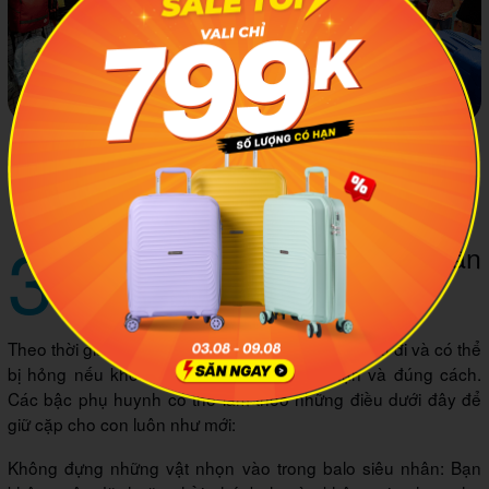
MIA là địa điểm mua sắm được nhiều người ưa thích bởi
chất lượng và dịch vụ tốt, đảm bảo quyền lợi cho khách
hàng
3
Cách bảo quản cặp siêu nhân
cho bé trai đúng cách
Theo thời gian những chiếc cặp siêu nhân sẽ bị cũ đi và có thể
bị hỏng nếu không được bảo quản cẩn thận và đúng cách.
Các bậc phụ huynh có thể làm theo những điều dưới đây để
giữ cặp cho con luôn như mới:
Không đựng những vật nhọn vào trong balo siêu nhân: Bạn