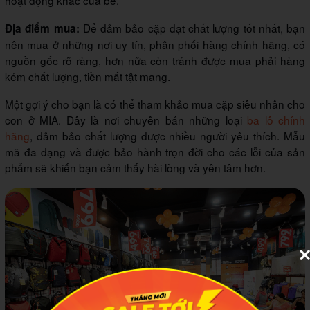
hoạt động khác của bé.
Để đảm bảo cặp đạt chất lượng tốt nhất, bạn
Địa điểm mua:
nên mua ở những nơi uy tín, phân phối hàng chính hãng, có
nguồn gốc rõ ràng, hơn nữa còn tránh được mua phải hàng
kém chất lượng, tiền mất tật mang.
Một gợi ý cho bạn là có thể tham khảo mua cặp siêu nhân cho
con ở MIA. Đây là nơi chuyên bán những loại
ba lô chính
hãng
, đảm bảo chất lượng được nhiều người yêu thích. Mẫu
mã đa dạng và được bảo hành trọn đời cho các lỗi của sản
phẩm sẽ khiến bạn cảm thấy hài lòng và yên tâm hơn.