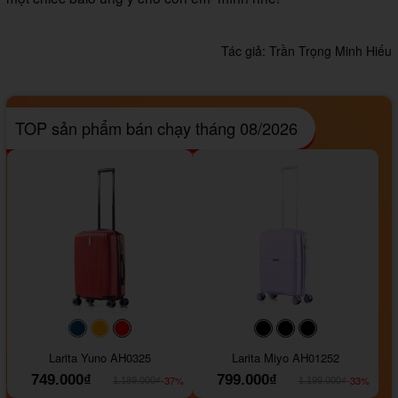
Tác giả:
Trần Trọng Minh Hiếu
TOP sản phẩm bán chạy tháng 08/2026
#093f69
#ffa500
#FF0000
#000000
#000000
#000000
Larita Yuno AH0325
Larita Miyo AH01252
749.000₫
799.000₫
-37%
-33%
1.189.000₫
1.199.000₫