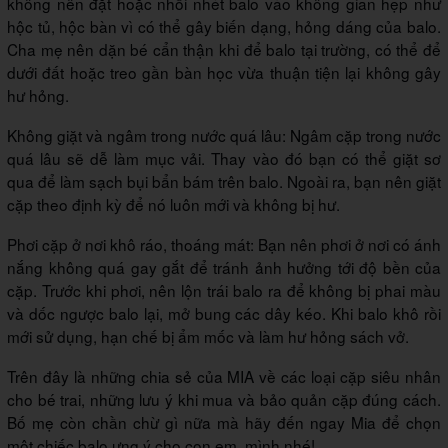
không nên đặt hoặc nhồi nhét balo vào không gian hẹp như
hộc tủ, hộc bàn vì có thể gây biến dạng, hỏng dáng của balo.
Cha mẹ nên dặn bé cẩn thận khi để balo tại trường, có thể để
dưới đất hoặc treo gần bàn học vừa thuận tiện lại không gây
hư hỏng.
Không giặt và ngâm trong nước quá lâu: Ngâm cặp trong nước
quá lâu sẽ dễ làm mục vải. Thay vào đó bạn có thể giặt sơ
qua để làm sạch bụi bẩn bám trên balo. Ngoài ra, bạn nên giặt
cặp theo định kỳ để nó luôn mới và không bị hư.
Phơi cặp ở nơi khô ráo, thoáng mát: Bạn nên phơi ở nơi có ánh
nắng không quá gay gắt để tránh ảnh hưởng tới độ bền của
cặp. Trước khi phơi, nên lộn trái balo ra để không bị phai màu
và dốc ngược balo lại, mở bung các dây kéo. Khi balo khô rồi
mới sử dụng, hạn chế bị ẩm mốc và làm hư hỏng sách vở.
Trên đây là những chia sẻ của MIA về các loại cặp siêu nhân
cho bé trai, những lưu ý khi mua và bảo quản cặp đúng cách.
Bố mẹ còn chần chừ gì nữa mà hãy đến ngay Mia để chọn
một chiếc balo ưng ý cho con em mình nhé!