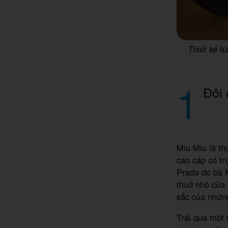
Thiết kế t
1
Đôi 
Miu Miu là th
cao cấp có tr
Prada do bà M
thuở nhỏ của 
sắc của nhữn
Trải qua một 