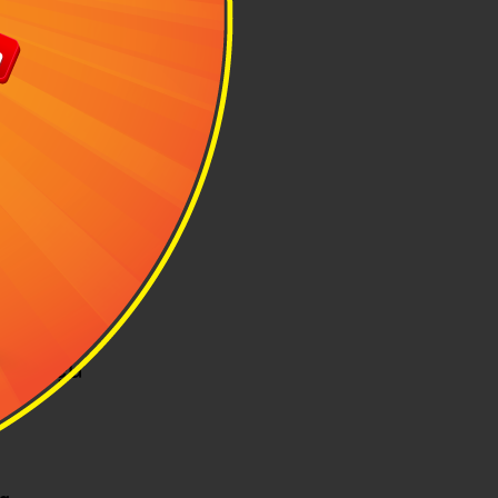
ng hiệu
ag