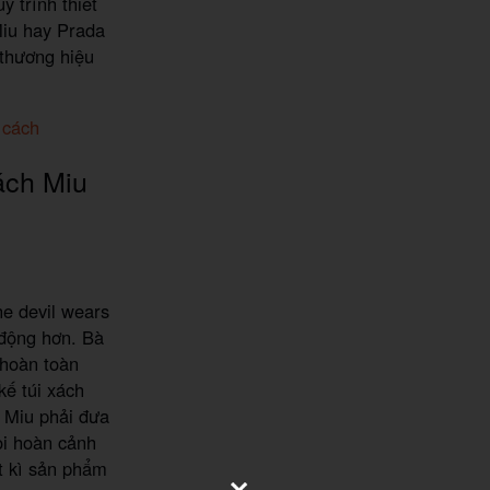
 trình thiết
Miu hay Prada
 thương hiệu
 cách
ách Miu
he devil wears
 động hơn. Bà
 hoàn toàn
kế túi xách
u Miu phải đưa
i hoàn cảnh
ất kì sản phẩm