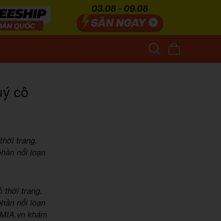
uý cô
thời trang.
hần nổi loạn
ồ thời trang.
hần nổi loạn
g MIA.vn khám