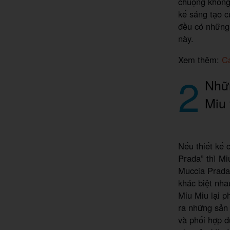
chuộng không 
kế sáng tạo c
đều có những 
này.
Xem thêm:
Cá
2
Nhữn
Miu
Nếu thiết kế 
Prada” thì Mi
Muccia Prada 
khác biệt nha
Miu Miu lại p
ra những sản
và phối hợp đ