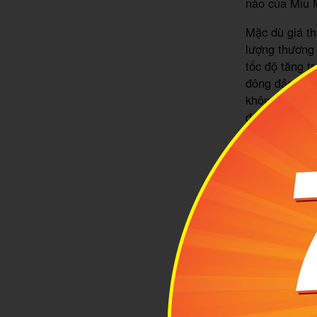
nào của Miu M
Mặc dù giá th
lượng thương 
tốc độ tăng t
đông đảo tín 
không chỉ đán
đến gần hơn p
nói, túi xách
thời trang, gi
giới.