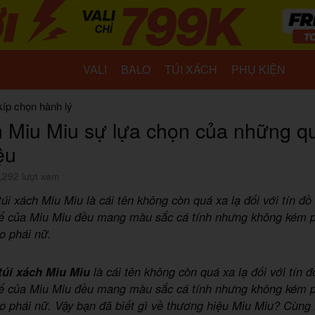
VALI
BALO
TÚI XÁCH
PHỤ KIỆN
kíp chọn hành lý
h Miu Miu sự lựa chọn của những q
ệu
,292 lượt xem
úi xách Miu Miu là cái tên không còn quá xa lạ đối với tín đồ 
kế của Miu Miu đều mang màu sắc cá tính nhưng không kém p
o phái nữ.
túi xách Miu Miu
là cái tên không còn quá xa lạ đối với tín đ
kế của Miu Miu đều mang màu sắc cá tính nhưng không kém p
ho phái nữ. Vậy bạn đã biết gì về thương hiệu Miu Miu? Cùn