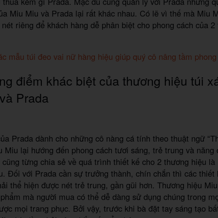
thua kém gì Prada. Mặc dù cùng quản lý với Prada nhưng quy
ủa Miu Miu và Prada lại rất khác nhau. Có lẽ vì thế mà Miu 
nét riêng để khách hàng dễ phân biệt cho phong cách của 2
c mẫu túi đeo vai nữ hàng hiệu giúp quý cô nâng tầm phong
g điểm khác biệt của thương hiệu túi x
 và Prada
của Prada dành cho những cô nàng cá tính theo thuật ngữ “T
u Miu lại hướng đến phong cách tươi sáng, trẻ trung và năng
cũng từng chia sẻ về quá trình thiết kế cho 2 thương hiệu là
u. Đối với Prada cần sự trưởng thành, chín chắn thì các thiết 
hải thể hiện được nét trẻ trung, gần gũi hơn. Thương hiệu Mi
 phẩm mà người mua có thể dễ dàng sử dụng chúng trong mọ
ược mọi trang phục. Bởi vậy, trước khi bà đặt tay sáng tạo b