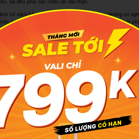
iu, bà đều phải cân nhắc rất cẩn thận.
ành túi xách Miu Miu luôn rẻ hơn Prada, nhưng không có nghĩ
hiệu bị lép vế trước “người chị cả” cùng nhà. Nổi bật nhất ph
rưởng đáng ngạc nhiên với nhiều mẫu thiết kế độc đáo, sáng t
đồ yêu thời trang, đặc biệt là những cô gái trẻ. Những sản 
h dấu cho sự thời thượng mà nó còn mang xu hướng thời tran
hái đẹp, làm nổi bật lên cá tính và nội hàm bên trong mỗi ng
 Miu Miu đã và đang thu hút được sự quan tâm của đông đảo 
úp thương hiệu ngày càng khẳng định tên tuổi trên thị trường t