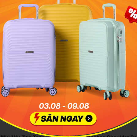
Thương hiệu túi xách Miu Miu và Prada có gì khác biệt?
 qua những thiết kế kinh điển của thươ
xách Miu Miu
ch Miu Miu Two Tone Leather Bucket Handbag Shoulder B