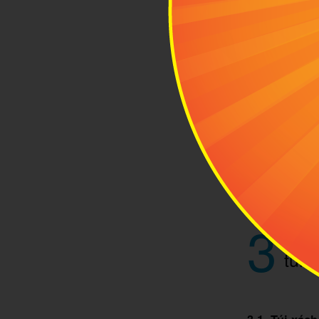
3
Điểm
túi 
3.1. Túi xá