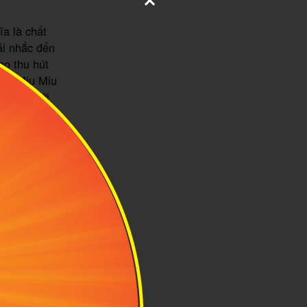
a là chất
ải nhắc đến
ạo thu hút
phẩm Miu Miu
g thế giới
ười. Có thể
tín đồ đam mê
hời trang thế