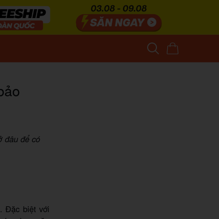
bảo
ở đâu để có
 Đặc biệt với