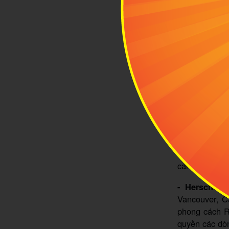
dụng đầy đủ c
- MIA.vn có
Shopee, Lazad
vậy, khi bạn 
4
Các 
MIA.vn
và quốc tế:
- Heys:
Đây l
Tại Việt Nam
cam kết mang 
- Herschel:
Đ
Vancouver, C
phong cách R
quyền các dòn