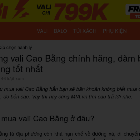
VALI
BALO
TÚI XÁCH
PHỤ KIỆN
kíp chọn hành lý
g vali Cao Bằng chính hãng, đảm 
ng tốt nhất
146 lượt xem
ầu mua vali Cao Bằng hẳn bạn sẽ băn khoăn không biết mua 
t, độ bền cao. Vậy thì hãy cùng MIA.vn tìm câu trả lời nhé.
 mua vali Cao Bằng ở đâu?
ng là địa phương còn khá hạn chế về đường xá, di chuyển.