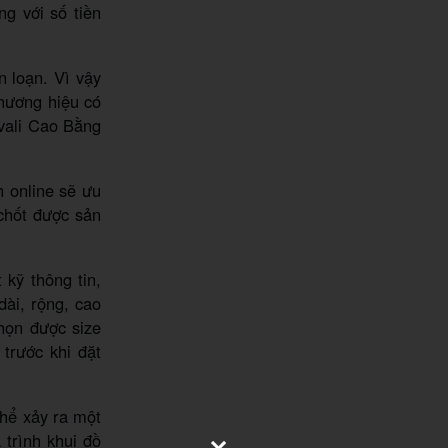
g với số tiền
n loạn. Vì vậy
thương hiệu có
vali Cao Bằng
h online sẽ ưu
chốt được sản
 kỹ thông tin,
dài, rộng, cao
họn được size
 trước khi đặt
thể xảy ra một
trình khui đồ