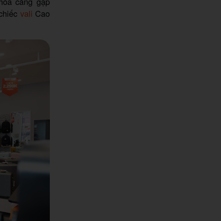
hóa càng gặp
 chiếc
vali
Cao