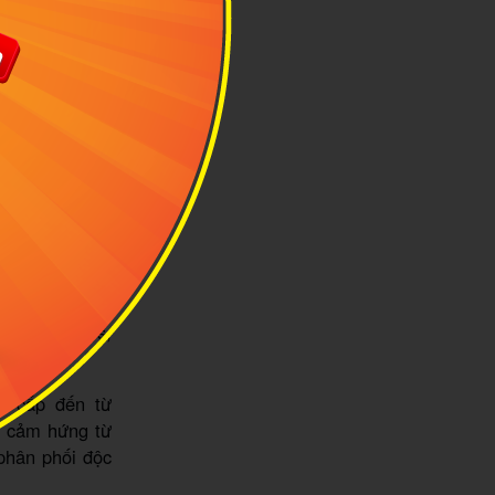
g online như
er hấp dẫn. Vì
ãng trong nước
toàn thế giới.
ản phẩm Heys,
ao cấp đến từ
n cảm hứng từ
phân phối độc