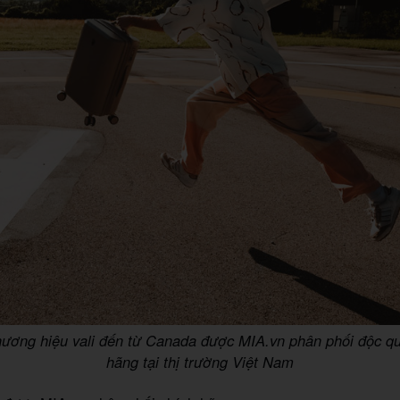
hương hiệu vali đến từ Canada được MIA.vn phân phối độc q
hãng tại thị trường Việt Nam