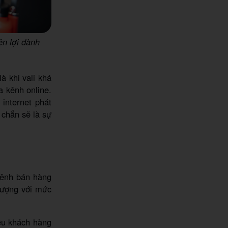
ện lợi dành
à khi vali khá
a kênh online.
 internet phát
 chắn sẽ là sự
 kênh bán hàng
lượng với mức
ều khách hàng