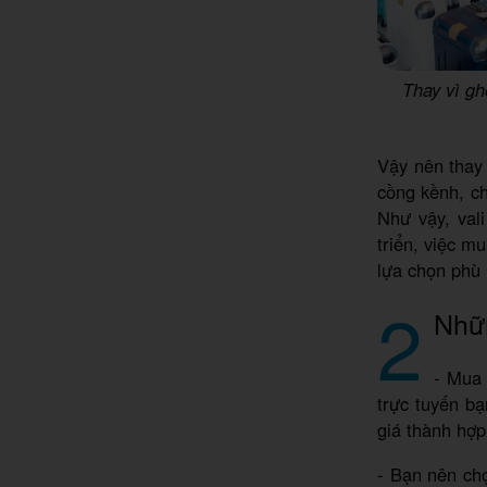
Thay vì gh
Vậy nên thay 
cồng kềnh, ch
Như vậy, vali
triển, việc m
lựa chọn phù 
2
Nhữn
- Mua 
trực tuyến b
giá thành hợp 
- Bạn nên ch