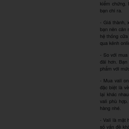
kiểm chứng. 
bạn chi ra.
- Giá thành, 
bạn nên cân n
hệ thống cửa
qua kênh onli
- So với mua 
đãi hơn. Bạn
phẩm với mức 
- Mua vali on
đặc biệt là v
lại khác nha
vali phù hợp.
hàng nhé.
- Vali là mặt
số vấn đề kh