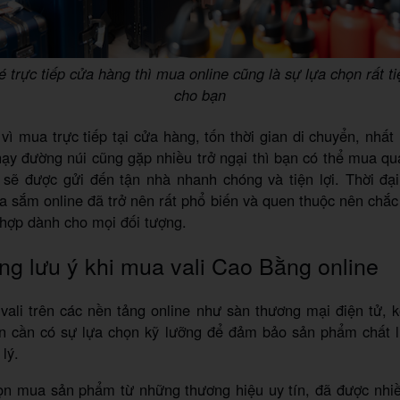
é trực tiếp cửa hàng thì mua online cũng là sự lựa chọn rất ti
cho bạn
vì mua trực tiếp tại cửa hàng, tốn thời gian di chuyển, nhất l
ạy đường núi cũng gặp nhiều trở ngại thì bạn có thể mua qu
 sẽ được gửi đến tận nhà nhanh chóng và tiện lợi. Thời đại
ua sắm online đã trở nên rất phổ biến và quen thuộc nên chắc
hợp dành cho mọi đối tượng.
g lưu ý khi mua vali Cao Bằng online
vali trên các nền tảng online như sàn thương mại điện tử,
ạn cần có sự lựa chọn kỹ lưỡng để đảm bảo sản phẩm chất 
lý.
ọn mua sản phẩm từ những thương hiệu uy tín, đã được nhi