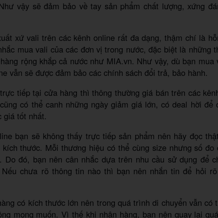
Như vậy sẽ đảm bảo về tay sản phẩm chất lượng, xứng đán
xuất xứ vali trên các kênh online rất đa dạng, thậm chí là hỗ
hắc mua vali của các đơn vị trong nước, đặc biệt là những 
 hàng rộng khắp cả nước như MIA.vn. Như vậy, dù bạn mua 
ne vẫn sẽ được đảm bảo các chính sách đổi trả, bảo hành.
trực tiếp tại cửa hàng thì thông thường giá bán trên các kên
 cũng có thể canh những ngày giảm giá lớn, có deal hời để 
giá tốt nhất.
line bạn sẽ không thấy trực tiếp sản phẩm nên hãy đọc thật
ề kích thước. Mỗi thương hiệu có thể cùng size nhưng số đo 
u. Do đó, bạn nên cân nhắc dựa trên nhu cầu sử dụng để c
 Nếu chưa rõ thông tin nào thì bạn nên nhắn tin để hỏi rõ
 hàng có kích thước lớn nên trong quá trình di chuyển vẫn có 
ông mong muốn. Vì thế khi nhận hàng, bạn nên quay lại quá 