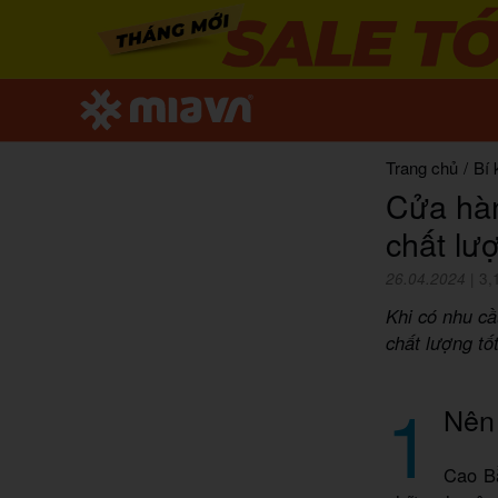
Trang chủ
/
Bí 
Cửa hàn
chất lượ
26.04.2024
|
3,
Khi có nhu c
chất lượng tố
1
Nên
Cao Bằ