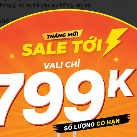
ỏng gì thì có thể yêu cầu hỗ trợ, đổi trả.
sao nên mua vali online của MIA.vn
ay có rất nhiều thương hiệu, nhiều sự lựa chọn để bạn đặt
 Thế nhưng chắc chắn hệ thống siêu thị vali MIA.vn chính l
 để mang đến cho bạn sản phẩm chất lượng.
ite ngành hành lý có lượng truy cập lớn nhất Việt Nam.
 sản phẩm MIA.vn phân phối đều cam kết chính hãng với thô
gốc, xuất xứ minh bạch, rõ ràng. Nếu khách hàng phát hi
 phẩm không chính xác, MIA.vn sẵn sàng chịu trách nhiệm và
ủa MIA.vn rất đa dạng, từ các dòng bình dân trên dưới 1 t
 cao cấp, trang bị những chức năng hiện đại nhất. Vì thế, d
ạn ở mức nào cũng có thể chọn được chiếc vali phù hợp.
sản phẩm vali đều được MIA.vn cam kết bảo hành trọn đời, s
n phí vĩnh viễn. Kể cả khi bạn mua vali qua kênh online th