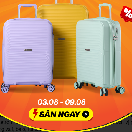
ác chính sách này.
 đầy đủ các gian hàng chính hãng trên các kênh bán hàn
a, Tiki, Tiktok Shop và cũng tung ra rất nhiều ưu đãi, vouch
mua vali Cao Bằng online cũng đừng lo vấn đề phí ship nhé.
thương hiệu vali tại MIA.vn
 là đơn vị phân phối độc quyền các thương hiệu vali chính h
à thương hiệu vali cao cấp của Canada, được yêu thích trên 
, hệ thống siêu thị MIA.vn phân phối độc quyền các dòng s
đến cho bạn những chiếc vali chất lượng nhất.
ây là thương hiệu sản xuất balo, túi xách, phụ kiện c
anada. Các sản phẩm của Herschel được thiết kế với nguồ
etro Hipster độc đáo. Tại Việt Nam, MIA.vn cũng là đơn vị 
g vali, balo, túi xách và phụ kiện Herschel.