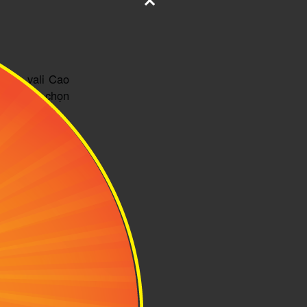
 mua vali Cao
à sự lựa chọn
ng tin thương
ện hàng nhái,
 bồi thường.
riệu đồng đến
ù ngân sách và
ửa và thay mới
ì vẫn được áp