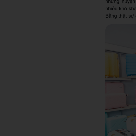
những huyện
nhiều khó kh
Bằng thật sự 