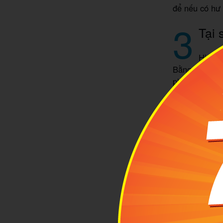
để nếu có hư h
3
Tại 
Hiện n
Bằng online.
phù hợp nhất
- MIA.vn webs
- Tất cả các
hiệu, nguồn 
thông tin sản
- Sản phẩm c
các dòng vali
nhu cầu của b
- Tất cả các 
phụ kiện miễ