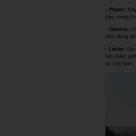
- Pisani:
Đây
cao, mang ti
- Valinice:
Cá
chọn đáng để
- Larita:
Các 
nên được giới
tại Việt Nam.