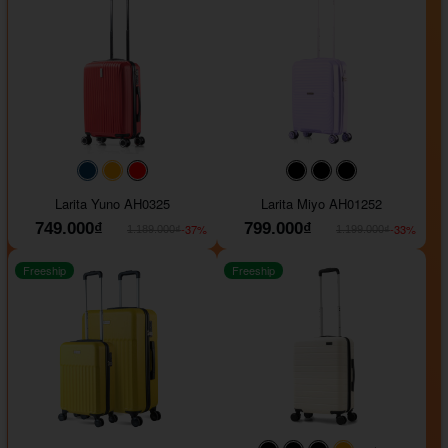
#093f69
#ffa500
#FF0000
#000000
#000000
#000000
Larita Yuno AH0325
Larita Miyo AH01252
749.000₫
799.000₫
-37%
-33%
1.189.000₫
1.199.000₫
Freeship
Freeship