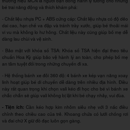
thương hiệu MCN là người bạn đồng hành lý tưởng cho những
bé trai năng động và thích khám phá:
- Chất liệu nhựa PC + ABS cứng cáp: Chất liệu nhựa có độ dẻo
dai cao, hạn chế va đập và tránh trầy xước, giúp bé thoải mái
vi vu mà không lo hư hỏng. Chất liệu này cũng giúp bố mẹ dễ
dàng lau chùi và vệ sinh.
- Bảo mật với khóa số TSA: Khóa số TSA hiện đại theo tiêu
chuẩn Hoa Kỳ giúp bảo vệ hành lý an toàn, cho phép bố mẹ
an tâm tuyệt đối trong những chuyến đi xa.
- Hệ thống bánh xe đôi 360 độ: 4 bánh xe kép vạn năng xoay
linh hoạt giúp bé di chuyển dễ dàng trên nhiều địa hình. Điều
này rất quan trọng khi chọn vali kéo đi học cho bé vì bánh xe
chắc chắn sẽ giúp vali không bị lật khi bé chạy nhảy, vui đùa.
Cần kéo hợp kim nhôm siêu nhẹ với 3 nấc điều
- Tiện ích:
chỉnh theo chiều cao của trẻ. Khoang chứa có lưới chống rơi
và đai chữ X giữ đồ đạc luôn gọn gàng.