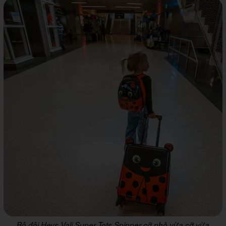
Bộ đôi Heys Vali Super Tots Spinner cỡ nhỏ vừa cỡ vừa