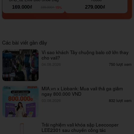
169.000₫
279.000₫
-15%
199.000₫
Các bài viết gần đây
Vì sao khách Tây chuộng balo cỡ lớn thay
cho vali?
04.08.2026
750 lượt xem
MIA.vn x Liobank: Mua vali thả ga giảm
ngay 800.000 VND
03.08.2026
832 lượt xem
Trải nghiệm vali khóa sập Leecooper
LEE2301 sau chuyến công tác