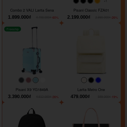
+1
#000000
#000000
#000000
#ffa500
Combo 2 VALI Larita Sena
Pisani Classic FZA01
1.899.000₫
2.199.000₫
-60%
-26%
4.700.000₫
2.990.000₫
Freeship
#40454a
#b76e79
#9ad8e7
#ffffff
#faf0e6
#000000
#0000FF
Pisani X9 YG1849A
Larita Metro One
3.390.000₫
479.000₫
-26%
-19%
4.612.000₫
589.000₫