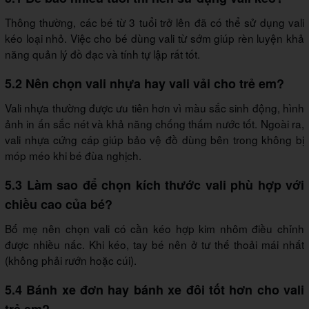
Thông thường, các bé từ 3 tuổi trở lên đã có thể sử dụng vali
kéo loại nhỏ. Việc cho bé dùng vali từ sớm giúp rèn luyện khả
năng quản lý đồ đạc và tính tự lập rất tốt.
5.2 Nên chọn vali nhựa hay vali vải cho trẻ em?
Vali nhựa thường được ưu tiên hơn vì màu sắc sinh động, hình
ảnh in ấn sắc nét và khả năng chống thấm nước tốt. Ngoài ra,
vali nhựa cứng cáp giúp bảo vệ đồ dùng bên trong không bị
móp méo khi bé đùa nghịch.
5.3 Làm sao để chọn kích thước vali phù hợp với
chiều cao của bé?
Bố mẹ nên chọn vali có cần kéo hợp kim nhôm điều chỉnh
được nhiều nấc. Khi kéo, tay bé nên ở tư thế thoải mái nhất
(không phải rướn hoặc cúi).
5.4 Bánh xe đơn hay bánh xe đôi tốt hơn cho vali