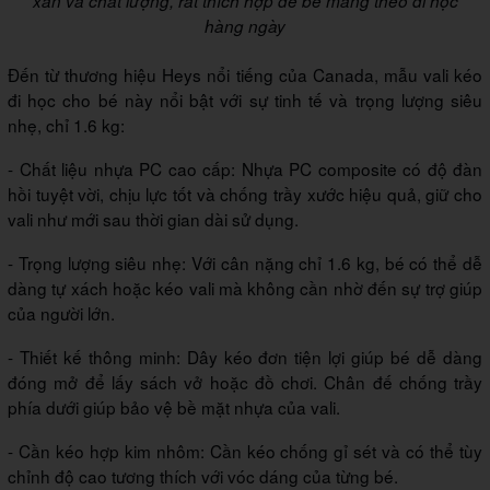
xắn và chất lượng, rất thích hợp để bé mang theo đi học
hàng ngày
Đến từ thương hiệu Heys nổi tiếng của Canada, mẫu vali kéo
đi học cho bé này nổi bật với sự tinh tế và trọng lượng siêu
nhẹ, chỉ 1.6 kg:
- Chất liệu nhựa PC cao cấp: Nhựa PC composite có độ đàn
hồi tuyệt vời, chịu lực tốt và chống trầy xước hiệu quả, giữ cho
vali như mới sau thời gian dài sử dụng.
- Trọng lượng siêu nhẹ: Với cân nặng chỉ 1.6 kg, bé có thể dễ
dàng tự xách hoặc kéo vali mà không cần nhờ đến sự trợ giúp
của người lớn.
- Thiết kế thông minh: Dây kéo đơn tiện lợi giúp bé dễ dàng
đóng mở để lấy sách vở hoặc đồ chơi. Chân đế chống trầy
phía dưới giúp bảo vệ bề mặt nhựa của vali.
- Cần kéo hợp kim nhôm: Cần kéo chống gỉ sét và có thể tùy
chỉnh độ cao tương thích với vóc dáng của từng bé.