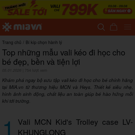
Trang chủ
/
Bí kíp chọn hành lý
Top những mẫu vali kéo đi học cho
bé đẹp, bền và tiện lợi
05.01.2026
|
754 lượt xem
Khám phá ngay bộ sưu tập vali kéo đi học cho bé chính hãng
tại MIA.vn từ thương hiệu MCN và Heys. Thiết kế siêu nhẹ,
hình ảnh sinh động, chất liệu an toàn giúp bé hào hứng mỗi
khi tới trường.
1
Vali MCN Kid's Trolley case LV-
KHUNGLONG