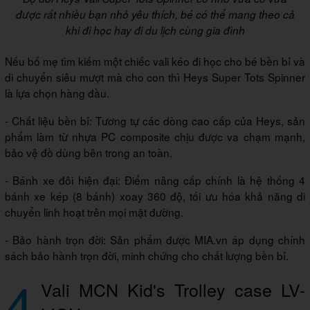
được rất nhiều bạn nhỏ yêu thích, bé có thể mang theo cả
khi đi học hay đi du lịch cùng gia đình
Nếu bố mẹ tìm kiếm một chiếc vali kéo đi học cho bé bền bỉ và
di chuyển siêu mượt mà cho con thì Heys Super Tots Spinner
là lựa chọn hàng đầu.
- Chất liệu bền bỉ: Tương tự các dòng cao cấp của Heys, sản
phẩm làm từ nhựa PC composite chịu được va chạm mạnh,
bảo vệ đồ dùng bên trong an toàn.
- Bánh xe đôi hiện đại: Điểm nâng cấp chính là hệ thống 4
bánh xe kép (8 bánh) xoay 360 độ, tối ưu hóa khả năng di
chuyển linh hoạt trên mọi mặt đường.
- Bảo hành trọn đời: Sản phẩm được MIA.vn áp dụng chính
sách bảo hành trọn đời, minh chứng cho chất lượng bền bỉ.
4
Vali MCN Kid's Trolley case LV-