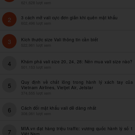
621,628 lượt xem
3 cách mở vali cực đơn giản khi quên mật khẩu
2
602,496 lượt xem
Kích thước size Vali thông tin cần biết
3
522,961 lượt xem
Khám phá vali size 20, 24, 28: Nên mua vali size nào?
4
501,153 lượt xem
Quy định về chất lỏng trong hành lý xách tay của
5
Vietnam Airlines, Vietjet Air, Jetstar
374,555 lượt xem
Cách đổi mật khẩu vali dễ dàng nhất
6
308,061 lượt xem
MIA.vn đạt hàng triệu traffic: vương quốc hành lý số 1
7
Việt Nam