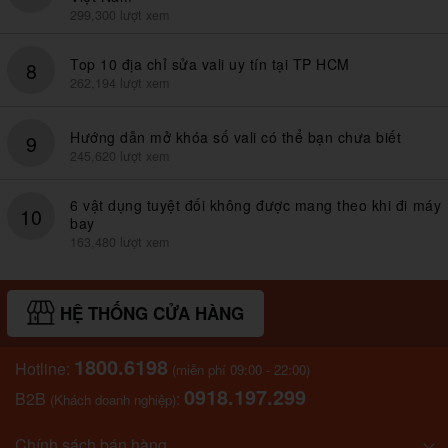
299,300 lượt xem
Top 10 địa chỉ sửa vali uy tín tại TP HCM
8
262,194 lượt xem
Hướng dẫn mở khóa số vali có thể bạn chưa biết
9
245,620 lượt xem
6 vật dụng tuyệt đối không được mang theo khi đi máy
10
bay
163,480 lượt xem
HỆ THỐNG CỬA HÀNG
1800.6198
Hotline:
(miễn phí 09:00 - 22:00)
0918.197.299
B2B
:
(Khách doanh nghiệp)
Chính sách bán hàng