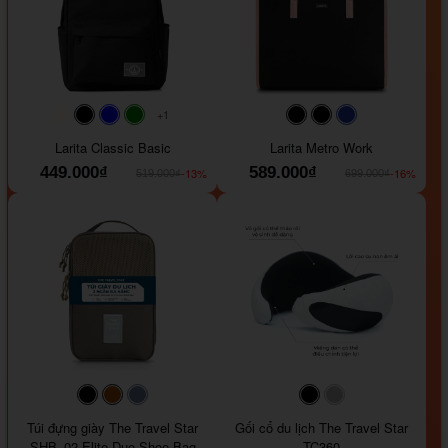
+1
#faf0e6
#000000
#0000FF
#008000
#000000
#000000
#1e35a5
Larita Classic Basic
Larita Metro Work
449.000₫
589.000₫
-13%
-16%
519.000₫
699.000₫
#000000
#964B00
#647290
#000000
#a9a9a9
Túi đựng giày The Travel Star
Gối cổ du lịch The Travel Star
SHB_02 Elite Duo Shoe Bag
TC360