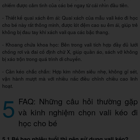
chiếm được cảm tình của các bé ngay từ cái nhìn đầu tiên.
- Thiết kế quai xách êm ái: Quai xách của mẫu vali kéo đi học
cho bé này rất thông minh, được lót đệm cao su êm ái, giúp trẻ
không bị đau tay khi xách vali qua các bậc thang.
- Khoang chứa khoa học: Bên trong vali tích hợp đầy đủ lưới
chống rơi và đai cố định chữ X, giúp quần áo, sách vở không
bị xáo trộn trong quá trình di chuyển.
- Cần kéo chắc chắn: Hợp kim nhôm siêu nhẹ, không gỉ sét,
vận hành mượt mà với nhiều nấc điều chỉnh chiều cao linh
hoạt.
5
FAQ: Những câu hỏi thường gặp
và kinh nghiệm chọn vali kéo đi
học cho bé
5.1 Bé bao nhiêu tuổi thì nên sử dụng vali kéo?